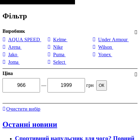
Фільтр
Виробник
AQUA SPEED
Kelme
Under Armour
Arena
Nike
Wilson
Jako
Puma
Yonex
Joma
Select
Ціна
—
грн
ОК
Очистити вибір
Останні новини
Спортивний напульсник для чого? Повний