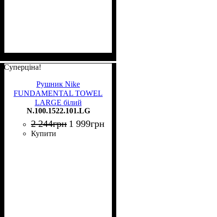
Суперціна!
Рушник Nike
FUNDAMENTAL TOWEL
LARGE білий
N.100.1522.101.LG
N.100.1522.101.LG
2 244
грн
1 999
грн
Купити