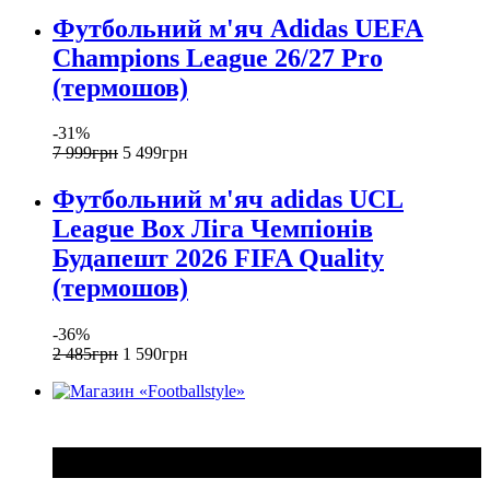
Футбольний м'яч Adidas UEFA
Champions League 26/27 Pro
(термошов)
-31%
7 999
грн
5 499
грн
Футбольний м'яч adidas UCL
League Box Ліга Чемпіонів
Будапешт 2026 FIFA Quality
(термошов)
-36%
2 485
грн
1 590
грн