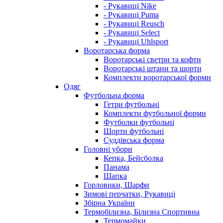
- Рукавиці Nike
- Рукавиці Puma
- Рукавиці Reusch
- Рукавиці Select
- Рукавиці Uhlsport
Воротарська форма
Воротарські светри та кофти
Воротарські штани та шорти
Комплекти воротарської форми
Одяг
Футбольна форма
Гетри футбольні
Комплекти футбольної форми
Футболки футбольні
Шорти футбольні
Суддівська форма
Головні убори
Кепка, Бейсболка
Панама
Шапка
Горловики, Шарфи
Зимові перчатки, Рукавиці
Збірна України
Термобілизна, Білизна Спортивна
Термомайки