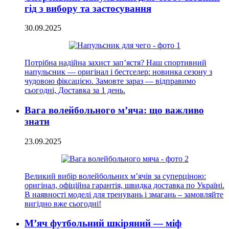
гід з вибору та застосування
30.09.2025
Потрібна надійна захист зап’ястя? Наш спортивний
напульсник — оригінал і бестселер: новинка сезону з
чудовою фіксацією. Замовте зараз — відправимо
сьогодні, Доставка за 1 день.
Вага волейбольного м’яча: що важливо
знати
23.09.2025
Великий вибір волейбольних м’ячів за суперціною:
оригінал, офіційна гарантія, швидка доставка по Україні.
В наявності моделі для тренувань і змагань – замовляйте
вигідно вже сьогодні!
М’яч футбольний шкіряний — міф