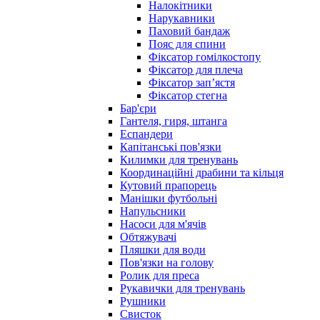
Налокітники
Нарукавники
Паховий бандаж
Пояс для спини
Фіксатор гомілкостопу
Фіксатор для плеча
Фіксатор запʼястя
Фіксатор стегна
Бар'єри
Гантеля, гиря, штанга
Еспандери
Капітанські пов'язки
Килимки для тренувань
Координаційні драбини та кільця
Кутовий прапорець
Манішки футбольні
Напульсники
Насоси для м'ячів
Обтяжувачі
Пляшки для води
Пов'язки на голову
Ролик для преса
Рукавички для тренувань
Рушники
Свисток