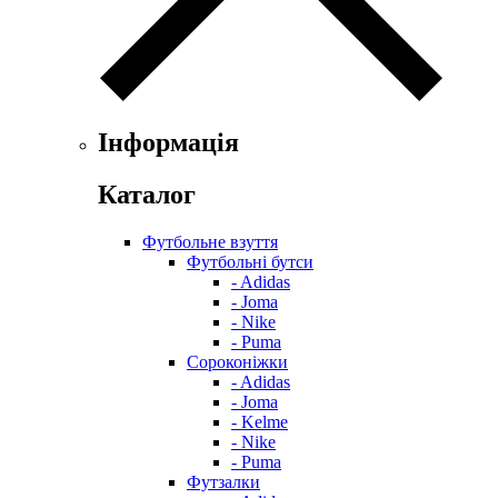
Інформація
Каталог
Футбольне взуття
Футбольні бутси
- Adidas
- Joma
- Nike
- Puma
Сороконіжки
- Adidas
- Joma
- Kelme
- Nike
- Puma
Футзалки