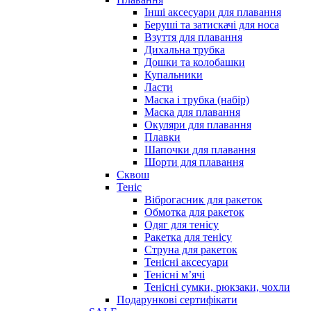
Інші аксесуари для плавання
Беруші та затискачі для носа
Взуття для плавання
Дихальна трубка
Дошки та колобашки
Купальники
Ласти
Маска і трубка (набір)
Маска для плавання
Окуляри для плавання
Плавки
Шапочки для плавання
Шорти для плавання
Сквош
Теніс
Віброгасник для ракеток
Обмотка для ракеток
Одяг для тенісу
Ракетка для тенісу
Струна для ракеток
Тенісні аксесуари
Тенісні мʼячі
Тенісні сумки, рюкзаки, чохли
Подарункові сертифікати