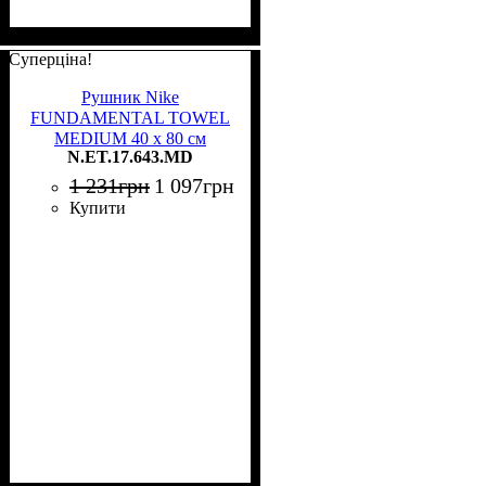
Суперціна!
Рушник Nike
FUNDAMENTAL TOWEL
MEDIUM 40 х 80 см
N.ET.17.643.MD
червоний N.ET.17.643.MD
1 231
грн
1 097
грн
Купити