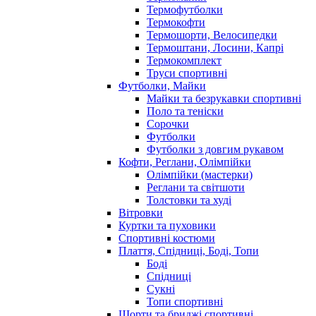
Термофутболки
Термокофти
Термошорти, Велосипедки
Термоштани, Лосини, Капрі
Термокомплект
Труси спортивні
Футболки, Майки
Майки та безрукавки спортивні
Поло та теніски
Сорочки
Футболки
Футболки з довгим рукавом
Кофти, Реглани, Олімпійки
Олімпійки (мастерки)
Реглани та світшоти
Толстовки та худі
Вітровки
Куртки та пуховики
Спортивні костюми
Плаття, Спідниці, Боді, Топи
Боді
Спідниці
Сукні
Топи спортивні
Шорти та бриджі спортивні