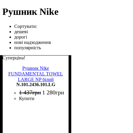
Рушник Nike
Сортувати:
дешеві
дорогі
нові надходження
популярність
Суперціна!
Рушник Nike
FUNDAMENTAL TOWEL
LARGE NP білий
N.101.2436.101.LG
N.101.2436.101.LG
1 437
грн
1 280
грн
Купити