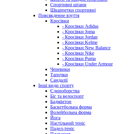
Спортивні штани
Шкарпетки спортивні
Повсякденне взуття
Кросівки
- Кросівки Adidas
- Кросівки Joma
- Кросівки Jordan
- Кросівки Kelme
- Кросівки New Balance
- Кросівки Nike
- Кросівки Puma
- Кросівки Under Armour
Черевики
Тапочки
Сандалії
Інші види спорту
Єдиноборства
Біг та велоспорт
Бадмінтон
Баскетбольна форма
Волейбольна форма
Йога
Настільний теніс
Падел-теніс
Плавання