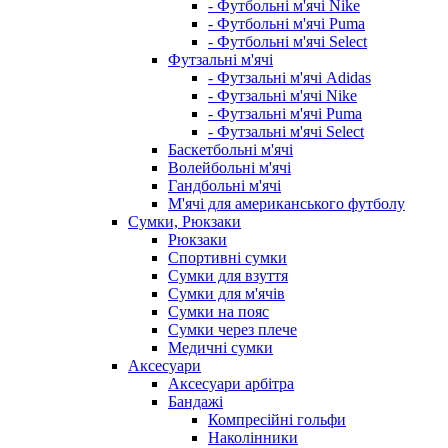
- Футбольні м'ячі Nike
- Футбольні м'ячі Puma
- Футбольні м'ячі Select
Футзальні м'ячі
- Футзальні м'ячі Adidas
- Футзальні м'ячі Nike
- Футзальні м'ячі Puma
- Футзальні м'ячі Select
Баскетбольні м'ячі
Волейбольні м'ячі
Гандбольні м'ячі
М'ячі для американського футболу
Сумки, Рюкзаки
Рюкзаки
Спортивні сумки
Сумки для взуття
Сумки для м'ячів
Сумки на пояс
Сумки через плече
Медичні сумки
Аксесуари
Аксесуари арбітра
Бандажі
Компресійні гольфи
Наколінники