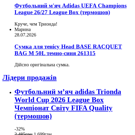
Футбольний м'яч Adidas UEFA Champions
League 26/27 League Box (термошов)
Круче, чем Трионда!
Марина
28.07.2026
Сумка для тенісу Head BASE RACQUET
BAG M 50L темно-синя 261315
Дійсно оригінальна сумка.
Лідери продажів
Футбольний м’яч adidas Trionda
World Cup 2026 League Box
Чемпіонат Світу FIFA Quality
(термошов)
-32%
2 485
грн
1 699
грн