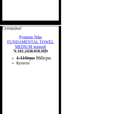
Суперціна!
Рушник Nike
FUNDAMENTAL TOWEL
MEDIUM чорний
N.101.2438.010.MD
N.101.2438.010.MD
1 119
грн
966
грн
Купити