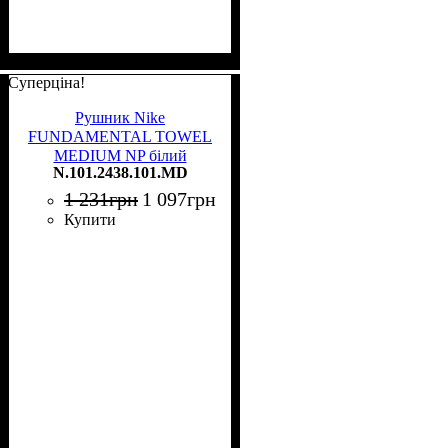
Суперціна!
Рушник Nike
FUNDAMENTAL TOWEL
MEDIUM NP білий
N.101.2438.101.MD
N.101.2438.101.MD
1 231
грн
1 097
грн
Купити