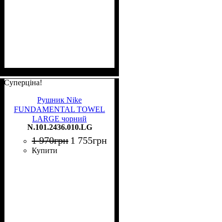
Суперціна!
Рушник Nike
FUNDAMENTAL TOWEL
LARGE чорний
N.101.2436.010.LG
N.101.2436.010.LG
1 970
грн
1 755
грн
Купити