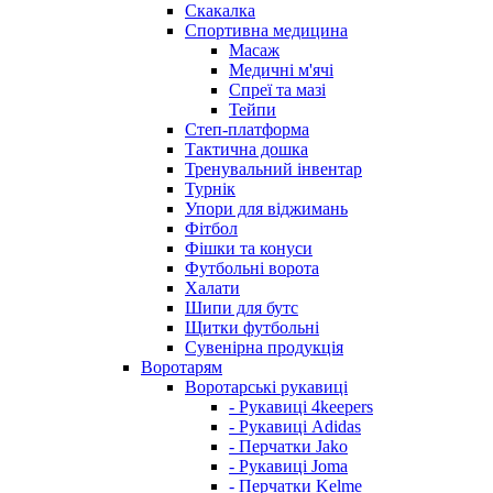
Скакалка
Спортивна медицина
Масаж
Медичні м'ячі
Спреї та мазі
Тейпи
Степ-платформа
Тактична дошка
Тренувальний інвентар
Турнік
Упори для віджимань
Фітбол
Фішки та конуси
Футбольні ворота
Халати
Шипи для бутс
Щитки футбольні
Сувенірна продукція
Воротарям
Воротарські рукавиці
- Рукавиці 4keepers
- Рукавиці Adidas
- Перчатки Jako
- Рукавиці Joma
- Перчатки Kelme