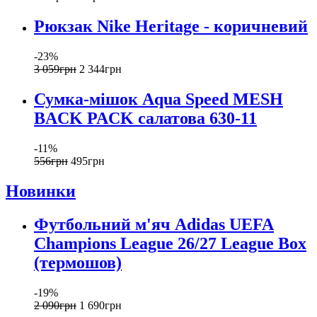
Рюкзак Nike Heritage - коричневий
-23%
3 059
грн
2 344
грн
Сумка-мішок Aqua Speed MESH
BACK PACK салатова 630-11
-11%
556
грн
495
грн
Новинки
Футбольний м'яч Adidas UEFA
Champions League 26/27 League Box
(термошов)
-19%
2 090
грн
1 690
грн