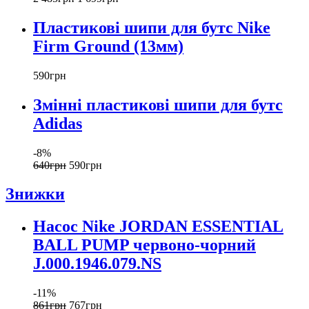
Пластикові шипи для бутс Nike
Firm Ground (13мм)
590
грн
Змінні пластикові шипи для бутс
Adidas
-8%
640
грн
590
грн
Знижки
Насос Nike JORDAN ESSENTIAL
BALL PUMP червоно-чорний
J.000.1946.079.NS
-11%
861
грн
767
грн