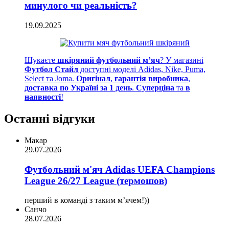
минулого чи реальність?
19.09.2025
Шукаєте
шкіряний футбольний м’яч
? У магазині
Футбол Стайл
доступні моделі Adidas, Nike, Puma,
Select та Joma.
Оригінал
,
гарантія виробника
,
доставка по Україні за 1 день
.
Суперціна
та
в
наявності
!
Останні відгуки
Макар
29.07.2026
Футбольний м'яч Adidas UEFA Champions
League 26/27 League (термошов)
перший в команді з таким мʼячем!))
Санчо
28.07.2026