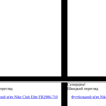
Суперціна!
ерегляд
Швидкий перегляд
ий м'яч Nike Club Elite FB2986-710
Футбольний м'яч Nike