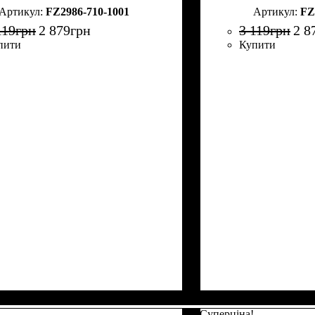
FZ2986-710-1001
FZ
119
грн
2 879
грн
3 119
грн
2 8
пити
Купити
Суперціна!