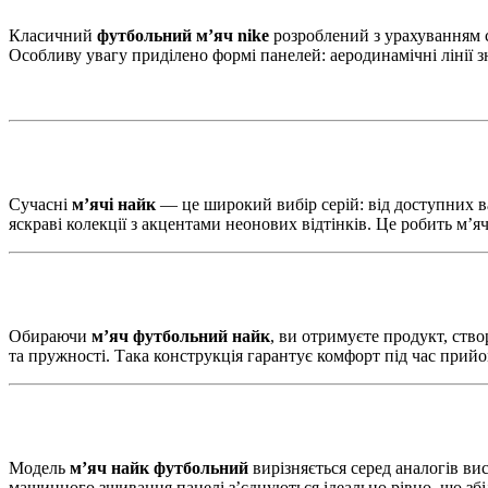
Класичний
футбольний м’яч nike
розроблений з урахуванням с
Особливу увагу приділено формі панелей: аеродинамічні лінії з
Сучасні
м’ячі найк
— це широкий вибір серій: від доступних ва
яскраві колекції з акцентами неонових відтінків. Це робить м’я
Обираючи
м’яч футбольний найк
, ви отримуєте продукт, ств
та пружності. Така конструкція гарантує комфорт під час прийом
Модель
м’яч найк футбольний
вирізняється серед аналогів вис
машинного зшивання панелі з’єднуються ідеально рівно, що збі