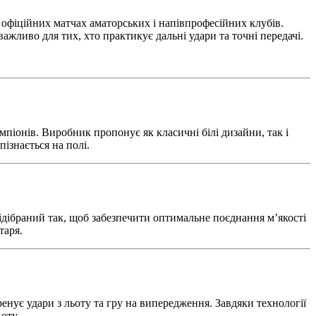
 офіційних матчах аматорських і напівпрофесійних клубів.
ажливо для тих, хто практикує дальні удари та точні передачі.
мпіонів. Виробник пропонує як класичні білі дизайни, так і
пізнається на полі.
ідібраний так, щоб забезпечити оптимальне поєднання м’якості
таря.
ренує удари з льоту та гру на випередження. Завдяки технології
оту.