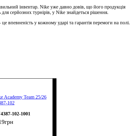
авильний інвентар. Nike уже давно довів, що його продукція
для серйозних турнірів, у Nike знайдеться рішення.
це впевненість у кожному ударі та гарантія перемоги на полі.
ke Academy Team 25/26
87-102
4387-102-1001
19
грн