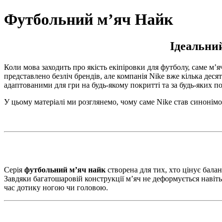
Футбольний мʼяч Найк
Ідеальний
Коли мова заходить про якість екіпіровки для футболу, саме м’я
представлено безліч брендів, але компанія Nike вже кілька дес
адаптованими для гри на будь-якому покритті та за будь-яких п
У цьому матеріалі ми розглянемо, чому саме Nike став синонімо
Серія
футбольний м’яч найк
створена для тих, хто цінує балан
Завдяки багатошаровій конструкції м’яч не деформується навіть
час дотику ногою чи головою.