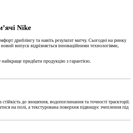
м’ячі Nike
омфорт дриблінгу та навіть результат матчу. Сьогодні на ринку
ен новий випуск відрізняється інноваційними технологіями,
де найкраще придбати продукцію з гарантією.
а стійкість до зношення, водопоглинання та точності траєкторії.
атися на полі, а текстурована поверхня підвищує зчеплення під