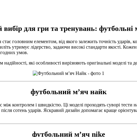
 вибір для гри та тренувань: футбольні 
ч стає головним елементом, від якого залежить точність ударів, к
ятиліть утримує лідерство, задаючи високі стандарти якості. Кож
огодних умов.
м надійності, які особливості вирізняють оригінальні моделі та 
футбольний м’яч найк
с між контролем і швидкістю. Ці моделі проходять суворі тести н
 після сотень ударів. Яскравий дизайн допомагає краще орієнтув
футбольний м’яч nike