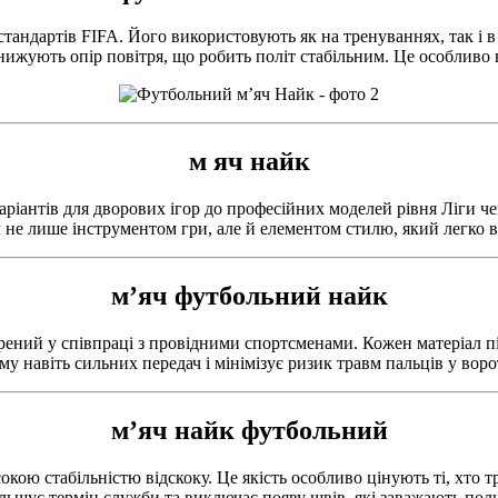
тандартів FIFA. Його використовують як на тренуваннях, так і в
нижують опір повітря, що робить політ стабільним. Це особливо в
м яч найк
ріантів для дворових ігор до професійних моделей рівня Ліги че
ч не лише інструментом гри, але й елементом стилю, який легко в
м’яч футбольний найк
орений у співпраці з провідними спортсменами. Кожен матеріал п
у навіть сильних передач і мінімізує ризик травм пальців у воро
м’яч найк футбольний
окою стабільністю відскоку. Це якість особливо цінують ті, хто т
льшує термін служби та виключає появу швів, які заважають поль