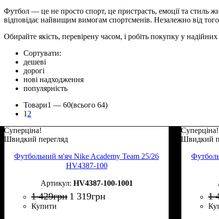
Футбол — це не просто спорт, це пристрасть, емоції та стиль ж
відповідає найвищим вимогам спортсменів. Незалежно від того, 
Обирайте якість, перевірену часом, і робіть покупку у надійн
Сортувати:
дешеві
дорогі
нові надходження
популярність
Товари
1 —
60
(всього 64)
1
2
Суперціна!
Суперціна!
Швидкий перегляд
Швидкий п
Футбольний м'яч Nike Academy Team 25/26
Футболь
HV4387-100
HV4387-100-1001
1 429
грн
1 319
грн
1 
Купити
Ку