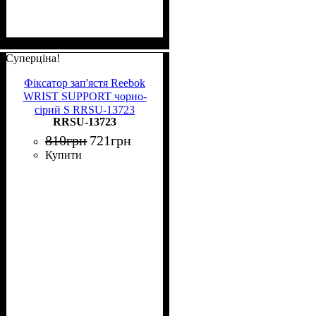
Суперціна!
Фіксатор зап'ястя Reebok
WRIST SUPPORT чорно-
сірий S RRSU-13723
RRSU-13723
810
грн
721
грн
Купити