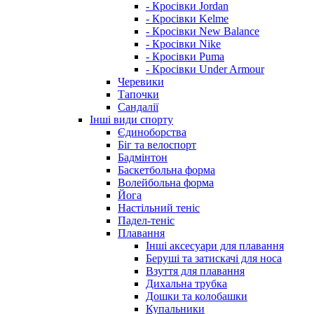
- Кросівки Jordan
- Кросівки Kelme
- Кросівки New Balance
- Кросівки Nike
- Кросівки Puma
- Кросівки Under Armour
Черевики
Тапочки
Сандалії
Інші види спорту
Єдиноборства
Біг та велоспорт
Бадмінтон
Баскетбольна форма
Волейбольна форма
Йога
Настільний теніс
Падел-теніс
Плавання
Інші аксесуари для плавання
Беруші та затискачі для носа
Взуття для плавання
Дихальна трубка
Дошки та колобашки
Купальники