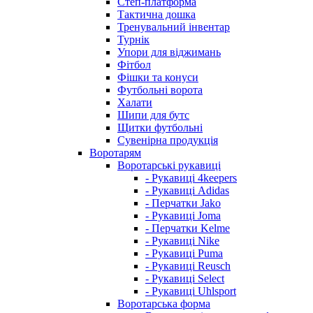
Степ-платформа
Тактична дошка
Тренувальний інвентар
Турнік
Упори для віджимань
Фітбол
Фішки та конуси
Футбольні ворота
Халати
Шипи для бутс
Щитки футбольні
Сувенірна продукція
Воротарям
Воротарські рукавиці
- Рукавиці 4keepers
- Рукавиці Adidas
- Перчатки Jako
- Рукавиці Joma
- Перчатки Kelme
- Рукавиці Nike
- Рукавиці Puma
- Рукавиці Reusch
- Рукавиці Select
- Рукавиці Uhlsport
Воротарська форма