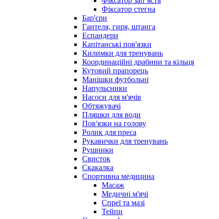
Фіксатор запʼястя
Фіксатор стегна
Бар'єри
Гантеля, гиря, штанга
Еспандери
Капітанські пов'язки
Килимки для тренувань
Координаційні драбини та кільця
Кутовий прапорець
Манішки футбольні
Напульсники
Насоси для м'ячів
Обтяжувачі
Пляшки для води
Пов'язки на голову
Ролик для преса
Рукавички для тренувань
Рушники
Свисток
Скакалка
Спортивна медицина
Масаж
Медичні м'ячі
Спреї та мазі
Тейпи