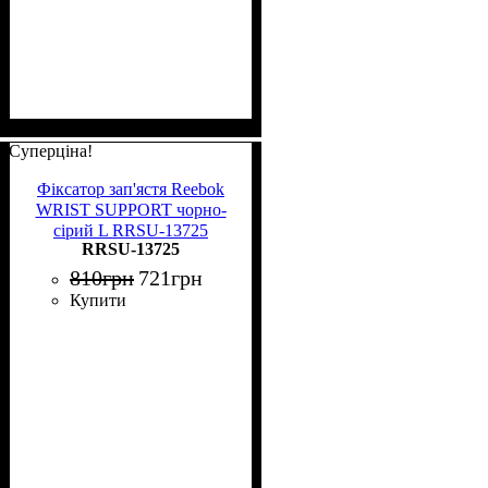
Суперціна!
Фіксатор зап'ястя Reebok
WRIST SUPPORT чорно-
сірий L RRSU-13725
RRSU-13725
810
грн
721
грн
Купити