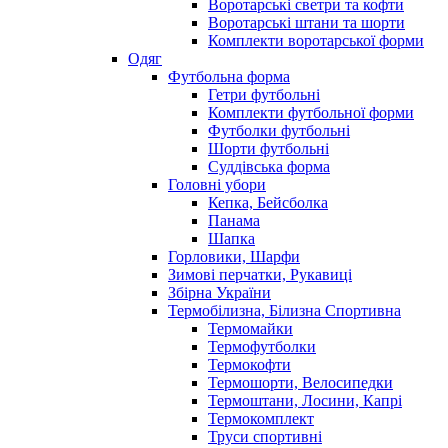
Воротарські светри та кофти
Воротарські штани та шорти
Комплекти воротарської форми
Одяг
Футбольна форма
Гетри футбольні
Комплекти футбольної форми
Футболки футбольні
Шорти футбольні
Суддівська форма
Головні убори
Кепка, Бейсболка
Панама
Шапка
Горловики, Шарфи
Зимові перчатки, Рукавиці
Збірна України
Термобілизна, Білизна Спортивна
Термомайки
Термофутболки
Термокофти
Термошорти, Велосипедки
Термоштани, Лосини, Капрі
Термокомплект
Труси спортивні