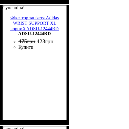
Суперціна!
Фіксатор зап'ястя Adidas
WRIST SUPPORT XL
чорний ADSU-12444RD
ADSU-12444RD
475
грн
423
грн
Купити
Суперціна!