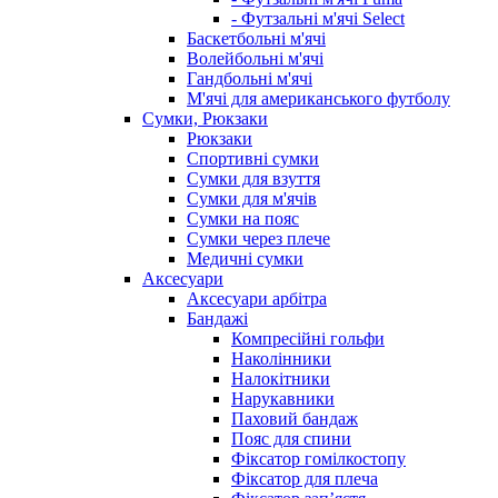
- Футзальні м'ячі Select
Баскетбольні м'ячі
Волейбольні м'ячі
Гандбольні м'ячі
М'ячі для американського футболу
Сумки, Рюкзаки
Рюкзаки
Спортивні сумки
Сумки для взуття
Сумки для м'ячів
Сумки на пояс
Сумки через плече
Медичні сумки
Аксесуари
Аксесуари арбітра
Бандажі
Компресійні гольфи
Наколінники
Налокітники
Нарукавники
Паховий бандаж
Пояс для спини
Фіксатор гомілкостопу
Фіксатор для плеча