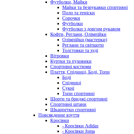
Футболки, Майки
Майки та безрукавки спортивні
Поло та теніски
Сорочки
Футболки
Футболки з довгим рукавом
Кофти, Реглани, Олімпійки
Олімпійки (мастерки)
Реглани та світшоти
Толстовки та худі
Вітровки
Куртки та пуховики
Спортивні костюми
Плаття, Спідниці, Боді, Топи
Боді
Спідниці
Сукні
Топи спортивні
Шорти та бриджі спортивні
Спортивні штани
Шкарпетки спортивні
Повсякденне взуття
Кросівки
- Кросівки Adidas
- Кросівки Joma