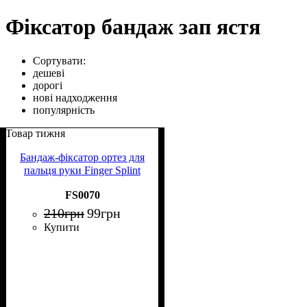
Фіксатор бандаж зап ястя
Сортувати:
дешеві
дорогі
нові надходження
популярність
Товар тижня
Бандаж-фіксатор ортез для
пальця руки Finger Splint
FS0070
210
грн
99
грн
Купити