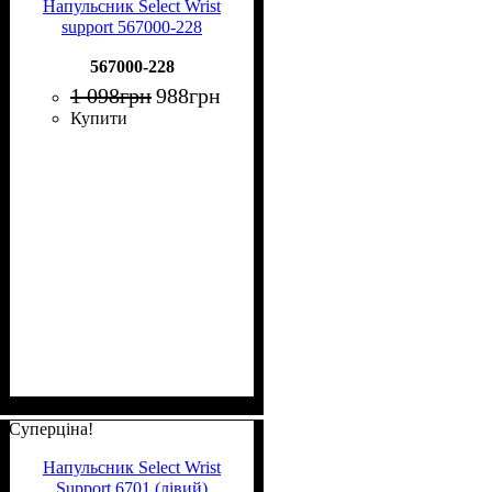
Напульсник Select Wrist
support 567000-228
567000-228
1 098
грн
988
грн
Купити
Суперціна!
Напульсник Select Wrist
Support 6701 (лівий)