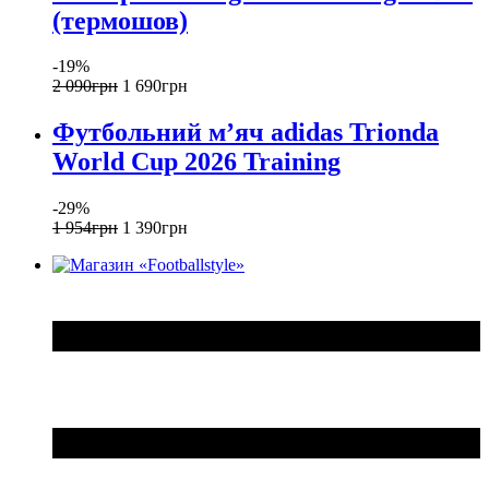
(термошов)
-19%
2 090
грн
1 690
грн
Футбольний м’яч adidas Trionda
World Cup 2026 Training
-29%
1 954
грн
1 390
грн