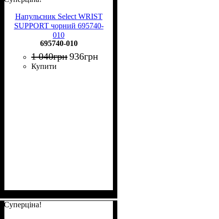
Напульсник Select WRIST
SUPPORT чорний 695740-
010
695740-010
1 040
грн
936
грн
Купити
Суперціна!