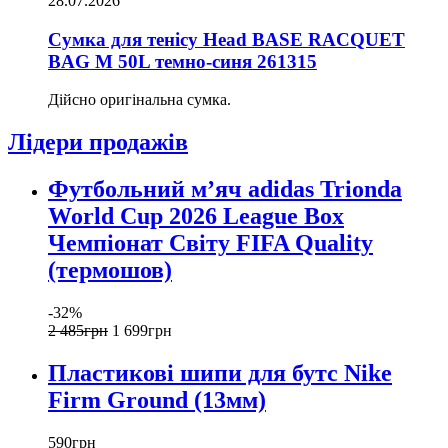
28.07.2026
Сумка для тенісу Head BASE RACQUET
BAG M 50L темно-синя 261315
Дійсно оригінальна сумка.
Лідери продажів
Футбольний м’яч adidas Trionda
World Cup 2026 League Box
Чемпіонат Світу FIFA Quality
(термошов)
-32%
2 485
грн
1 699
грн
Пластикові шипи для бутс Nike
Firm Ground (13мм)
590
грн