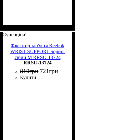
Суперціна!
Фіксатор зап'ястя Reebok
WRIST SUPPORT чорно-
сірий M RRSU-13724
RRSU-13724
810
грн
721
грн
Купити