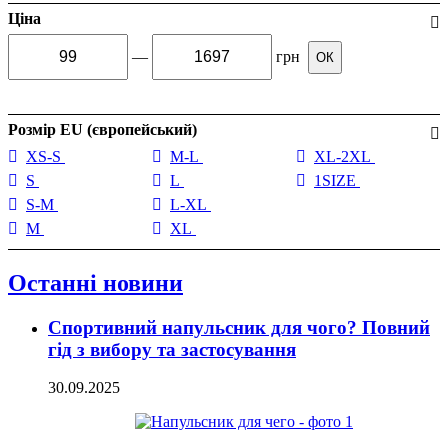
Ціна
—
грн
ОК
Розмір EU (європейський)
XS-S
M-L
XL-2XL
S
L
1SIZE
S-M
L-XL
M
XL
Останні новини
Спортивний напульсник для чого? Повний
гід з вибору та застосування
30.09.2025