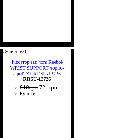
Суперціна!
Фіксатор зап'ястя Reebok
WRIST SUPPORT чорно-
сірий XL RRSU-13726
RRSU-13726
810
грн
721
грн
Купити