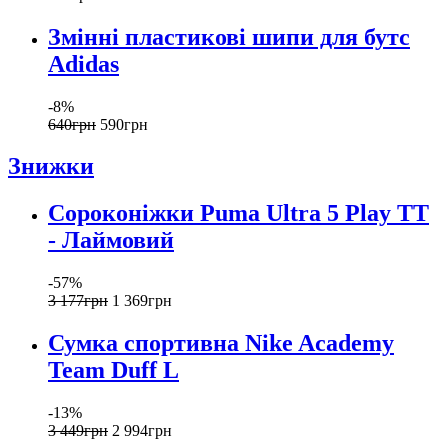
Змінні пластикові шипи для бутс
Adidas
-8%
640
грн
590
грн
Знижки
Сороконіжки Puma Ultra 5 Play TT
- Лаймовий
-57%
3 177
грн
1 369
грн
Сумка спортивна Nike Academy
Team Duff L
-13%
3 449
грн
2 994
грн