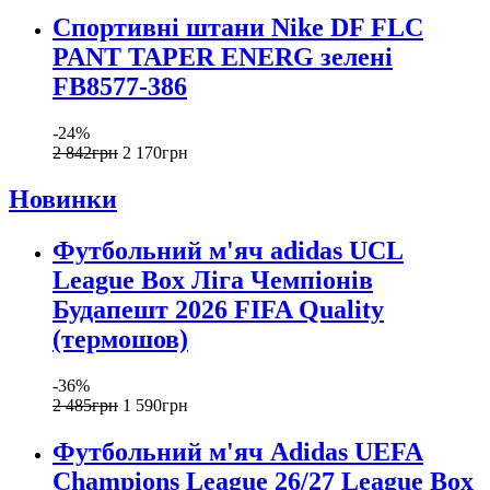
Спортивні штани Nike DF FLC
PANT TAPER ENERG зелені
FB8577-386
-24%
2 842
грн
2 170
грн
Новинки
Футбольний м'яч adidas UCL
League Box Ліга Чемпіонів
Будапешт 2026 FIFA Quality
(термошов)
-36%
2 485
грн
1 590
грн
Футбольний м'яч Adidas UEFA
Champions League 26/27 League Box