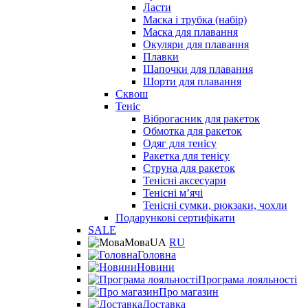
Ласти
Маска і трубка (набір)
Маска для плавання
Окуляри для плавання
Плавки
Шапочки для плавання
Шорти для плавання
Сквош
Теніс
Віброгасник для ракеток
Обмотка для ракеток
Одяг для тенісу
Ракетка для тенісу
Струна для ракеток
Тенісні аксесуари
Тенісні мʼячі
Тенісні сумки, рюкзаки, чохли
Подарункові сертифікати
SALE
Мова
UA
RU
Головна
Новини
Програма лояльності
Про магазин
Доставка