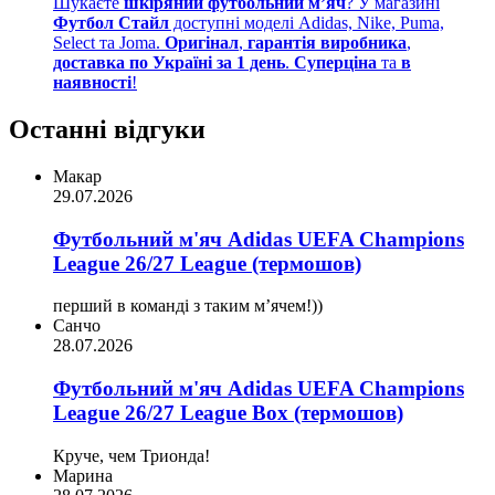
Шукаєте
шкіряний футбольний м’яч
? У магазині
Футбол Стайл
доступні моделі Adidas, Nike, Puma,
Select та Joma.
Оригінал
,
гарантія виробника
,
доставка по Україні за 1 день
.
Суперціна
та
в
наявності
!
Останні відгуки
Макар
29.07.2026
Футбольний м'яч Adidas UEFA Champions
League 26/27 League (термошов)
перший в команді з таким мʼячем!))
Санчо
28.07.2026
Футбольний м'яч Adidas UEFA Champions
League 26/27 League Box (термошов)
Круче, чем Трионда!
Марина