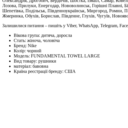
Олександрія, Дрогобич, Бердичів, Шостка, Ізмаїл, Самар, Кове
Лозова, Прилуки, Енергодар, Нововолинськ, Горішні Плавні, Б
Шепетівка, Подільськ, Південноукраїнськ, Миргород, Ромни, По
Жмеринка, Обухів, Борислав, Південне, Глухів, Чугуїв, Новояв
Залишилися питання – пишіть у Viber, WhatsApp, Telegram, Face
Вікова група:
дитяча, доросла
Стать:
жіноча, чоловіча
Бренд:
Nike
Колір:
чорний
Модель:
FUNDAMENTAL TOWEL LARGE
Вид товару:
рушники
матеріал:
бавовна
Країна реєстрації бренду:
США