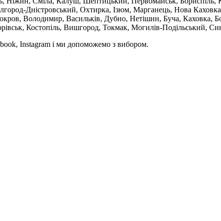
ль, Ніжин, Сміла, Калуш, Шептицький, Первомайськ, Бориспіль, К
ілгород-Дністровський, Охтирка, Ізюм, Марганець, Нова Каховка
кров, Володимир, Васильків, Дубно, Нетішин, Буча, Каховка, Бо
орівськ, Костопіль, Вишгород, Токмак, Могилів-Подільський, Син
book, Instagram і ми допоможемо з вибором.