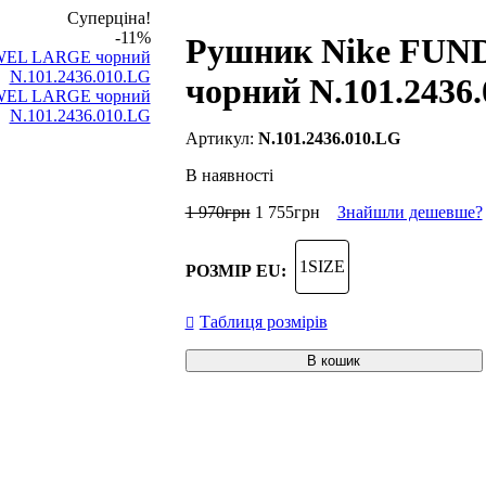
Суперціна!
-11%
Рушник Nike FU
чорний N.101.2436
N.101.2436.010.LG
В наявності
1 970
грн
1 755
грн
Знайшли дешевше?
1SIZE
РОЗМІР EU:
Таблиця розмірів
В кошик