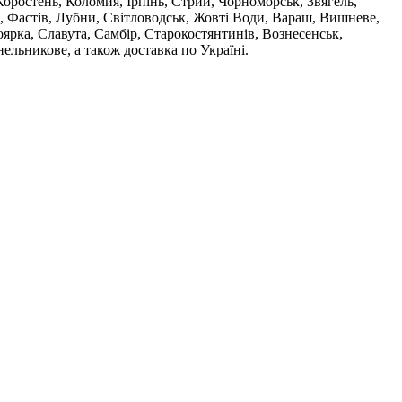
оростень, Коломия, Ірпінь, Стрий, Чорноморськ, Звягель,
, Фастів, Лубни, Світловодськ, Жовті Води, Вараш, Вишневе,
ярка, Славута, Самбір, Старокостянтинів, Вознесенськ,
ельникове, а також доставка по Україні.