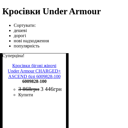
Кросівки Under Armour
Сортувати:
дешеві
дорогі
нові надходження
популярність
Суперціна!
Кросівки бігові жіночі
Under Armour CHARGED+
ASCEND білі 6009828-100
6009828-100
3 868
грн
3 446
грн
Купити