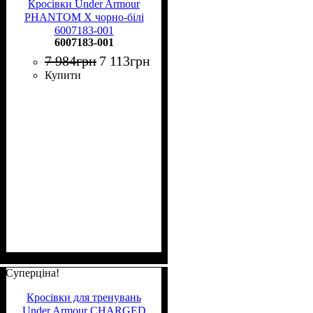
Кросівки Under Armour
PHANTOM X чорно-білі
6007183-001
6007183-001
7 984
грн
7 113
грн
Купити
Суперціна!
Кросівки для тренувань
Under Armour CHARGED