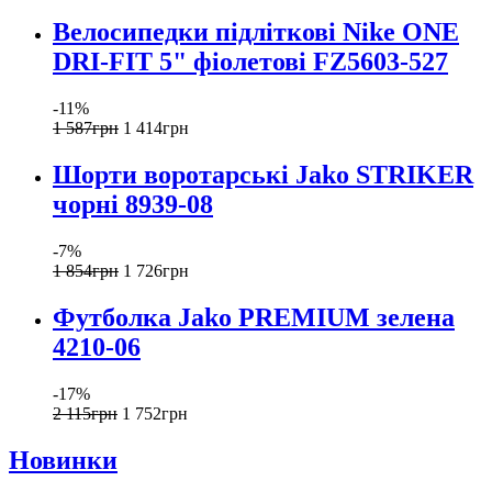
Велосипедки підліткові Nike ONE
DRI-FIT 5" фіолетові FZ5603-527
-11%
1 587
грн
1 414
грн
Шорти воротарські Jako STRIKER
чорні 8939-08
-7%
1 854
грн
1 726
грн
Футболка Jako PREMIUM зелена
4210-06
-17%
2 115
грн
1 752
грн
Новинки