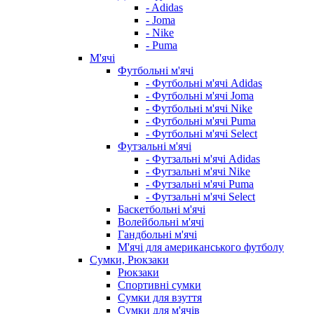
- Adidas
- Joma
- Nike
- Puma
М'ячі
Футбольні м'ячі
- Футбольні м'ячі Adidas
- Футбольні м'ячі Joma
- Футбольні м'ячі Nike
- Футбольні м'ячі Puma
- Футбольні м'ячі Select
Футзальні м'ячі
- Футзальні м'ячі Adidas
- Футзальні м'ячі Nike
- Футзальні м'ячі Puma
- Футзальні м'ячі Select
Баскетбольні м'ячі
Волейбольні м'ячі
Гандбольні м'ячі
М'ячі для американського футболу
Сумки, Рюкзаки
Рюкзаки
Спортивні сумки
Сумки для взуття
Сумки для м'ячів