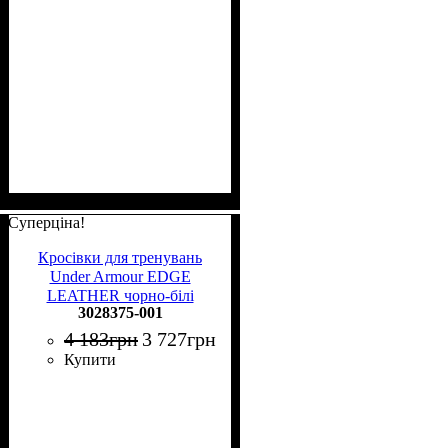
Суперціна!
Кросівки для тренувань
Under Armour EDGE
LEATHER чорно-білі
3028375-001
3028375-001
4 183
грн
3 727
грн
Купити