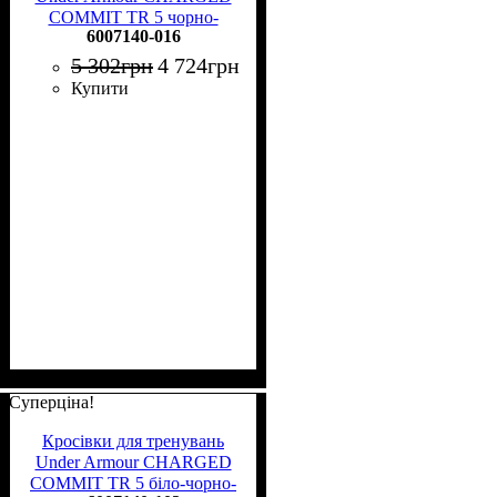
COMMIT TR 5 чорно-
6007140-016
коричневі 6007140-016
5 302
грн
4 724
грн
Купити
Суперціна!
Кросівки для тренувань
Under Armour CHARGED
COMMIT TR 5 біло-чорно-