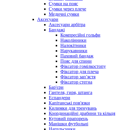
Сумки на пояс
Сумки через плече
Медичні сумки
Аксесуари
Аксесуари арбітра
Бандажі
Компресійні гольфи
Наколінники
Налокітники
Нарукавники
Паховий бандаж
Пояс для спини
Фіксатор гомілкостопу
Фіксатор для плеча
Фіксатор запʼястя
Фіксатор стегна
Бар'єри
Гантеля, гиря, штанга
Еспандери
Капітанські пов'язки
Килимки для тренувань
Координаційні драбини та кільця
Кутовий прапорець
Манішки футбольні
Напульсники