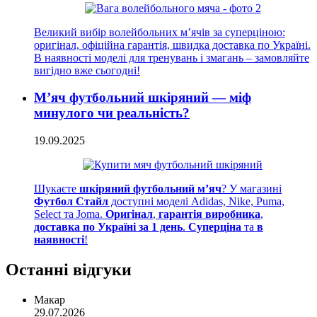
Великий вибір волейбольних м’ячів за суперціною:
оригінал, офіційна гарантія, швидка доставка по Україні.
В наявності моделі для тренувань і змагань – замовляйте
вигідно вже сьогодні!
М’яч футбольний шкіряний — міф
минулого чи реальність?
19.09.2025
Шукаєте
шкіряний футбольний м’яч
? У магазині
Футбол Стайл
доступні моделі Adidas, Nike, Puma,
Select та Joma.
Оригінал
,
гарантія виробника
,
доставка по Україні за 1 день
.
Суперціна
та
в
наявності
!
Останні відгуки
Макар
29.07.2026