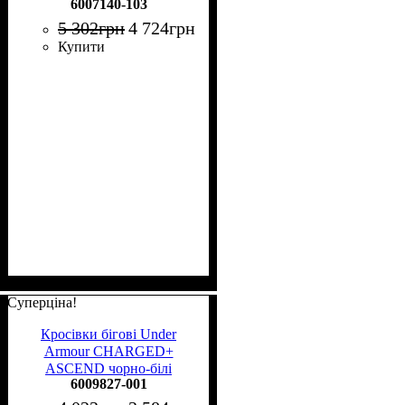
6007140-103
коралові 6007140-103
5 302
грн
4 724
грн
Купити
Суперціна!
Кросівки бігові Under
Armour CHARGED+
ASCEND чорно-білі
6009827-001
6009827-001