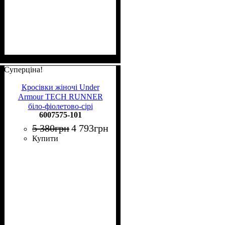
Суперціна!
Кросівки жіночі Under
Armour TECH RUNNER
біло-фіолетово-сірі
6007575-101
6007575-101
5 380
грн
4 793
грн
Купити