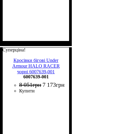
Суперціна!
Кросівки бігові Under
Armour HALO RACER
чорні 6007639-001
6007639-001
8 051
грн
7 173
грн
Купити