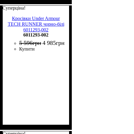
Суперціна!
Кросівки Under Armour
TECH RUNNER чорно-білі
6011293-002
6011293-002
5 596
грн
4 985
грн
Купити
Суперціна!