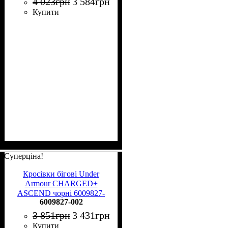
4 023
грн
3 584
грн
Купити
Суперціна!
Кросівки бігові Under
Armour CHARGED+
ASCEND чорні 6009827-
6009827-002
002
3 851
грн
3 431
грн
Купити