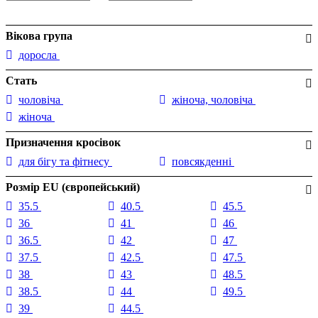
Вікова група
доросла
Стать
чоловіча
жіноча, чоловіча
жіноча
Призначення кросівок
для бігу та фітнесу
повсякденні
Розмір EU (європейський)
35.5
40.5
45.5
36
41
46
36.5
42
47
37.5
42.5
47.5
38
43
48.5
38.5
44
49.5
39
44.5