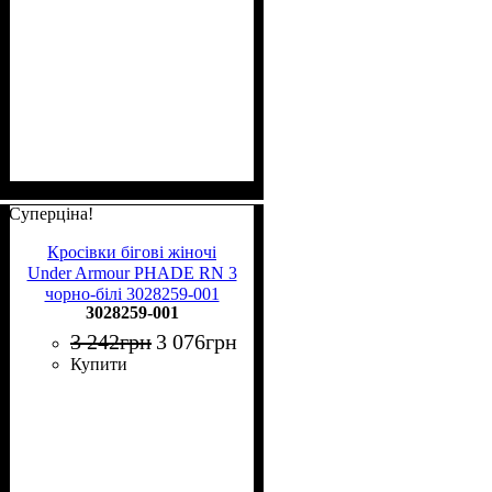
Суперціна!
Кросівки бігові жіночі
Under Armour PHADE RN 3
чорно-білі 3028259-001
3028259-001
3 242
грн
3 076
грн
Купити