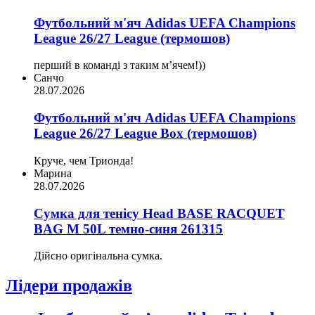
Футбольний м'яч Adidas UEFA Champions
League 26/27 League (термошов)
перший в команді з таким мʼячем!))
Санчо
28.07.2026
Футбольний м'яч Adidas UEFA Champions
League 26/27 League Box (термошов)
Круче, чем Трионда!
Марина
28.07.2026
Сумка для тенісу Head BASE RACQUET
BAG M 50L темно-синя 261315
Дійсно оригінальна сумка.
Лідери продажів