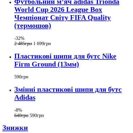
Футбольний м’яч adidas Trionda
World Cup 2026 League Box
Чемпіонат Світу FIFA Quality
(термошов)
-32%
2 485
грн
1 699
грн
Пластикові шипи для бутс Nike
Firm Ground (13мм)
590
грн
Змінні пластикові шипи для бутс
Adidas
-8%
640
грн
590
грн
Знижки