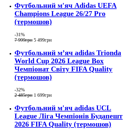
Футбольний м'яч Adidas UEFA
Champions League 26/27 Pro
(термошов)
-31%
7 999
грн
5 499
грн
Футбольний м’яч adidas Trionda
World Cup 2026 League Box
Чемпіонат Світу FIFA Quality
(термошов)
-32%
2 485
грн
1 699
грн
Футбольний м'яч adidas UCL
League Ліга Чемпіонів Будапешт
2026 FIFA Quality (термошов)