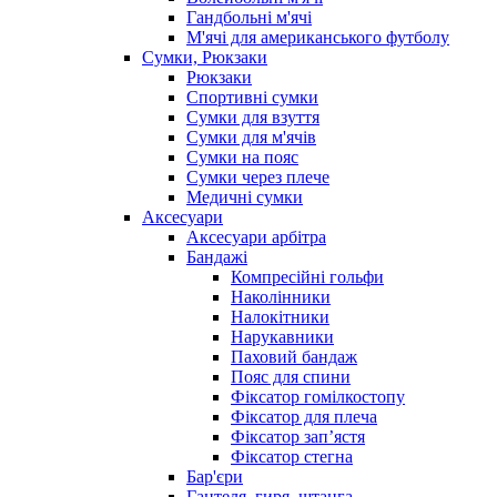
Гандбольні м'ячі
М'ячі для американського футболу
Сумки, Рюкзаки
Рюкзаки
Спортивні сумки
Сумки для взуття
Сумки для м'ячів
Сумки на пояс
Сумки через плече
Медичні сумки
Аксесуари
Аксесуари арбітра
Бандажі
Компресійні гольфи
Наколінники
Налокітники
Нарукавники
Паховий бандаж
Пояс для спини
Фіксатор гомілкостопу
Фіксатор для плеча
Фіксатор запʼястя
Фіксатор стегна
Бар'єри
Гантеля, гиря, штанга