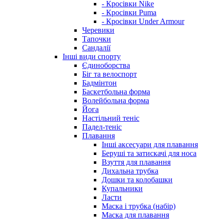
- Кросівки Nike
- Кросівки Puma
- Кросівки Under Armour
Черевики
Тапочки
Сандалії
Інші види спорту
Єдиноборства
Біг та велоспорт
Бадмінтон
Баскетбольна форма
Волейбольна форма
Йога
Настільний теніс
Падел-теніс
Плавання
Інші аксесуари для плавання
Беруші та затискачі для носа
Взуття для плавання
Дихальна трубка
Дошки та колобашки
Купальники
Ласти
Маска і трубка (набір)
Маска для плавання