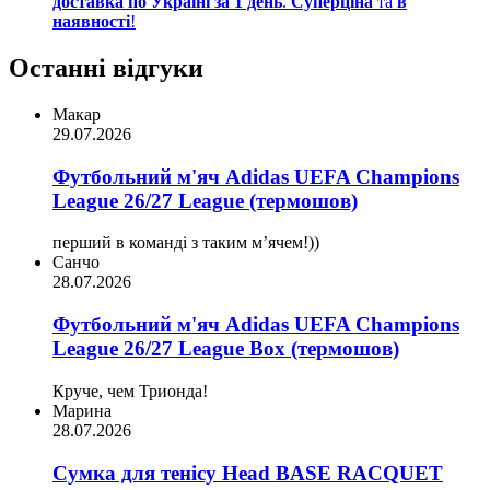
доставка по Україні за 1 день
.
Суперціна
та
в
наявності
!
Останні відгуки
Макар
29.07.2026
Футбольний м'яч Adidas UEFA Champions
League 26/27 League (термошов)
перший в команді з таким мʼячем!))
Санчо
28.07.2026
Футбольний м'яч Adidas UEFA Champions
League 26/27 League Box (термошов)
Круче, чем Трионда!
Марина
28.07.2026
Сумка для тенісу Head BASE RACQUET