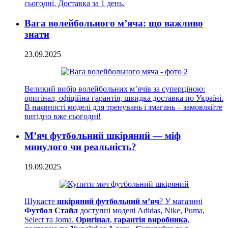
сьогодні, Доставка за 1 день.
Вага волейбольного м’яча: що важливо
знати
23.09.2025
Великий вибір волейбольних м’ячів за суперціною:
оригінал, офіційна гарантія, швидка доставка по Україні.
В наявності моделі для тренувань і змагань – замовляйте
вигідно вже сьогодні!
М’яч футбольний шкіряний — міф
минулого чи реальність?
19.09.2025
Шукаєте
шкіряний футбольний м’яч
? У магазині
Футбол Стайл
доступні моделі Adidas, Nike, Puma,
Select та Joma.
Оригінал
,
гарантія виробника
,