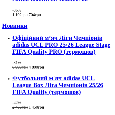
-36%
1 102
грн
704
грн
Новинки
Офіційний мʼяч Ліги Чемпіонів
adidas UCL PRO 25/26 League Stage
FIFA Quality PRO (термошов)
-31%
6 999
грн
4 800
грн
Футбольний м'яч adidas UCL
League Box Ліга Чемпіонів 25/26
FIFA Quality (термошов)
-42%
2 485
грн
1 450
грн