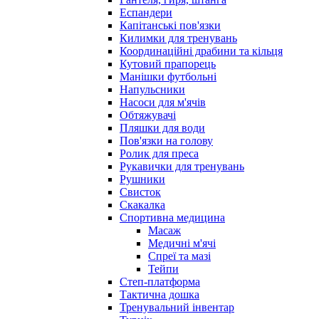
Еспандери
Капітанські пов'язки
Килимки для тренувань
Координаційні драбини та кільця
Кутовий прапорець
Манішки футбольні
Напульсники
Насоси для м'ячів
Обтяжувачі
Пляшки для води
Пов'язки на голову
Ролик для преса
Рукавички для тренувань
Рушники
Свисток
Скакалка
Спортивна медицина
Масаж
Медичні м'ячі
Спреї та мазі
Тейпи
Степ-платформа
Тактична дошка
Тренувальний інвентар