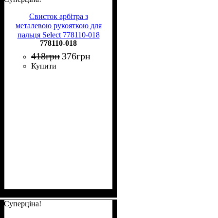
Свисток арбітра з
металевою рукояткою для
пальця Select 778110-018
778110-018
418
грн
376
грн
Купити
Суперціна!