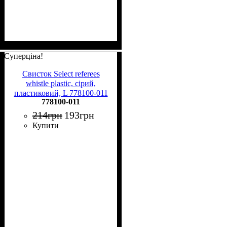
Суперціна!
Свисток Select referees
whistle plastic, сірий,
пластиковий, L 778100-011
778100-011
214
грн
193
грн
Купити