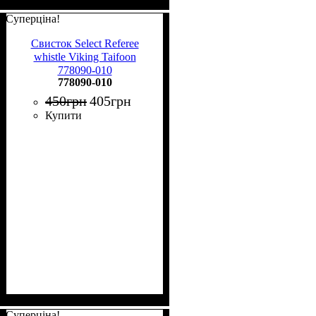
Суперціна!
Свисток Select Referee
whistle Viking Taifoon
778090-010
778090-010
450
грн
405
грн
Купити
Суперціна!