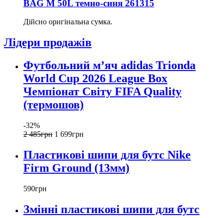
BAG M 50L темно-синя 261315
Дійсно оригінальна сумка.
Лідери продажів
Футбольний м’яч adidas Trionda
World Cup 2026 League Box
Чемпіонат Світу FIFA Quality
(термошов)
-32%
2 485
грн
1 699
грн
Пластикові шипи для бутс Nike
Firm Ground (13мм)
590
грн
Змінні пластикові шипи для бутс