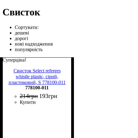
Свисток
Сортувати:
дешеві
дорогі
нові надходження
популярність
Суперціна!
Свисток Select referees
whistle plastic, сірий,
пластиковий, S 778100-011
778100-011
214
грн
193
грн
Купити