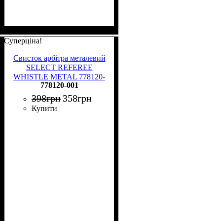
Суперціна!
Свисток арбітра металевий
SELECT REFEREE
WHISTLE METAL 778120-
778120-001
001
398
грн
358
грн
Купити