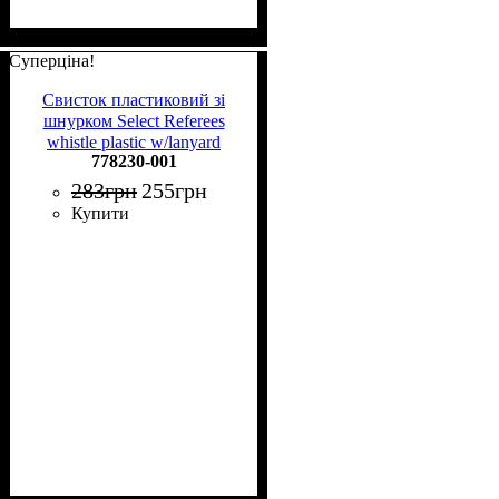
Суперціна!
Свисток пластиковий зі
шнурком Select Referees
whistle plastic w/lanyard
778230-001
778230-001
283
грн
255
грн
Купити