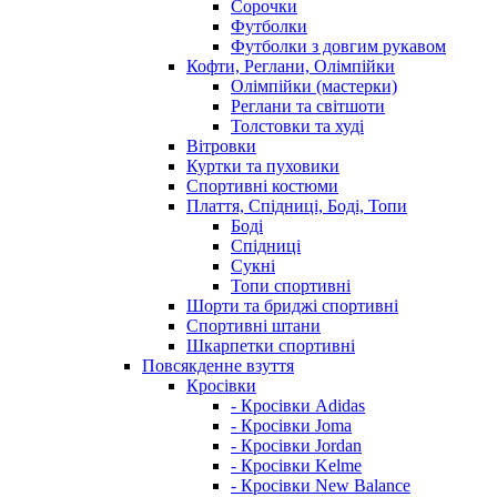
Сорочки
Футболки
Футболки з довгим рукавом
Кофти, Реглани, Олімпійки
Олімпійки (мастерки)
Реглани та світшоти
Толстовки та худі
Вітровки
Куртки та пуховики
Спортивні костюми
Плаття, Спідниці, Боді, Топи
Боді
Спідниці
Сукні
Топи спортивні
Шорти та бриджі спортивні
Спортивні штани
Шкарпетки спортивні
Повсякденне взуття
Кросівки
- Кросівки Adidas
- Кросівки Joma
- Кросівки Jordan
- Кросівки Kelme
- Кросівки New Balance