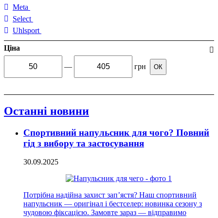
Meta
Select
Uhlsport
Ціна
—
грн
ОК
Останні новини
Спортивний напульсник для чого? Повний
гід з вибору та застосування
30.09.2025
Потрібна надійна захист зап’ястя? Наш спортивний
напульсник — оригінал і бестселер: новинка сезону з
чудовою фіксацією. Замовте зараз — відправимо