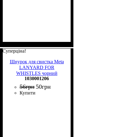
Суперціна!
Шнурок для свистка Meta
LANYARD FOR
WHISTLES чорний
1030001206
1030001206
56
грн
50
грн
Купити