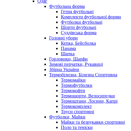
Одяг
Футбольна форма
Гетри футбольні
Комплекти футбольної форми
Футболки футбольні
Шорти футбольні
Суддівська форма
Головні убори
Кепка, Бейсболка
Панама
Шапка
Горловики, Шарфи
Зимові перчатки, Рукавиці
Збірна України
Термобілизна, Білизна Спортивна
Термомайки
Термофутболки
Термокофти
Термошорти, Велосипедки
Термоштани, Лосини, Капрі
Термокомплект
Труси спортивні
Футболки, Майки
Майки та безрукавки спортивні
Поло та теніски