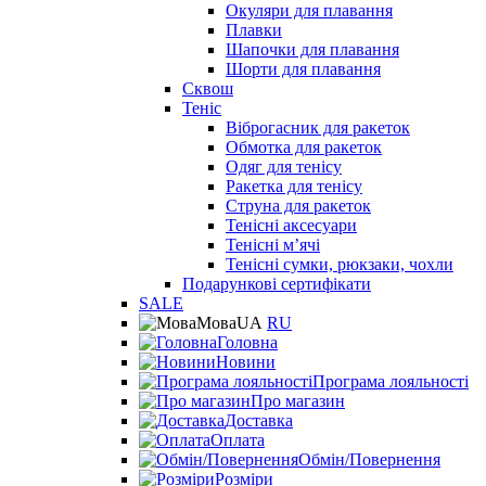
Окуляри для плавання
Плавки
Шапочки для плавання
Шорти для плавання
Сквош
Теніс
Віброгасник для ракеток
Обмотка для ракеток
Одяг для тенісу
Ракетка для тенісу
Струна для ракеток
Тенісні аксесуари
Тенісні мʼячі
Тенісні сумки, рюкзаки, чохли
Подарункові сертифікати
SALE
Мова
UA
RU
Головна
Новини
Програма лояльності
Про магазин
Доставка
Оплата
Обмін/Повернення
Розміри