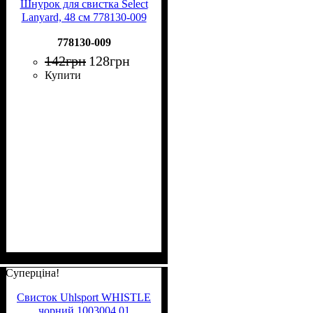
Шнурок для свистка Select
Lanyard, 48 см 778130-009
778130-009
142
грн
128
грн
Купити
Суперціна!
Свисток Uhlsport WHISTLE
чорний 1003004 01