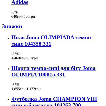
Adidas
-8%
640
грн
590
грн
Знижки
Поло Joma OLIMPIADA темно-
синє 104358.331
-36%
1 469
грн
937
грн
Шорти темно-сині для бігу Joma
OLIMPIA 100815.331
-37%
1 855
грн
1 172
грн
Футболка Joma CHAMPION VIII
синьо-блакитна 104263.700