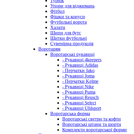
Турнік
Упори для віджимань
Фітбол
Фішки та конуси
Футбольні ворота
Халати
Шипи для бутс
Щитки футбольні
Сувенірна продукція
Воротарям
Воротарські рукавиці
- Рукавиці 4keepers
- Рукавиці Adidas
- Перчатки Jako
- Рукавиці Joma
- Перчатки Kelme
- Рукавиці Nike
- Рукавиці Puma
- Рукавиці Reusch
- Рукавиці Select
- Рукавиці Uhlsport
Воротарська форма
Воротарські светри та кофти
Воротарські штани та шорти
Комплекти воротарської форми