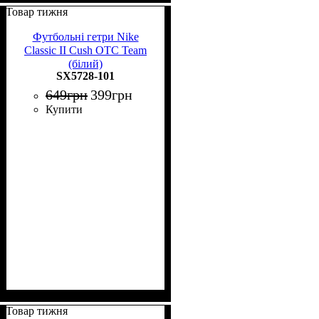
Товар тижня
Футбольні гетри Nike
Classic II Cush OTC Team
(білий)
SX5728-101
649
грн
399
грн
Купити
Товар тижня