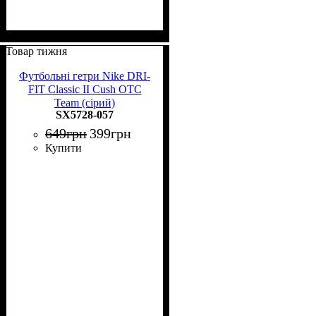
Товар тижня
Футбольні гетри Nike DRI-
FIT Classic II Cush OTC
Team (сірий)
SX5728-057
649
грн
399
грн
Купити