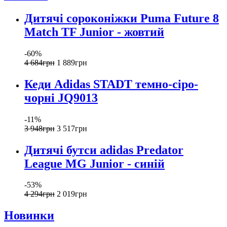
Дитячі сороконіжки Puma Future 8
Match TF Junior - жовтий
-60%
4 684
грн
1 889
грн
Кеди Adidas STADT темно-сіро-
чорні JQ9013
-11%
3 948
грн
3 517
грн
Дитячі бутси adidas Predator
League MG Junior - синій
-53%
4 294
грн
2 019
грн
Новинки