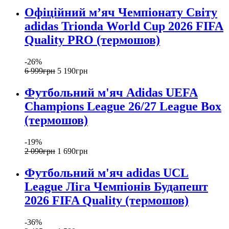
Офіційний мʼяч Чемпіонату Світу
adidas Trionda World Cup 2026 FIFA
Quality PRO (термошов)
-26%
6 999
грн
5 190
грн
Футбольний м'яч Adidas UEFA
Champions League 26/27 League Box
(термошов)
-19%
2 090
грн
1 690
грн
Футбольний м'яч adidas UCL
League Ліга Чемпіонів Будапешт
2026 FIFA Quality (термошов)
-36%