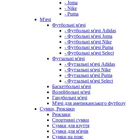
- Joma
- Nike
- Puma
М'ячі
Футбольні м'ячі
- Футбольні м'ячі Adidas
- Футбольні м'ячі Joma
- Футбольні м'ячі Nike
- Футбольні м'ячі Puma
- Футбольні м'ячі Select
Футзальні м'ячі
- Футзальні м'ячі Adidas
- Футзальні м'ячі Nike
- Футзальні м'ячі Puma
- Футзальні м'ячі Select
Баскетбольні м'ячі
Волейбольні м'ячі
Гандбольні м'ячі
М'ячі для американського футболу
Сумки, Рюкзаки
Рюкзаки
Спортивні сумки
Сумки для взуття
Сумки для м'ячів
Сумки на пояс