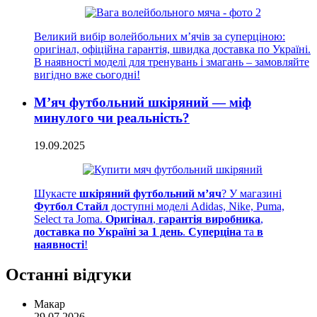
Великий вибір волейбольних м’ячів за суперціною:
оригінал, офіційна гарантія, швидка доставка по Україні.
В наявності моделі для тренувань і змагань – замовляйте
вигідно вже сьогодні!
М’яч футбольний шкіряний — міф
минулого чи реальність?
19.09.2025
Шукаєте
шкіряний футбольний м’яч
? У магазині
Футбол Стайл
доступні моделі Adidas, Nike, Puma,
Select та Joma.
Оригінал
,
гарантія виробника
,
доставка по Україні за 1 день
.
Суперціна
та
в
наявності
!
Останні відгуки
Макар
29.07.2026