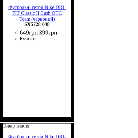
Футбольні гетри Nike DRI-
FIT Classic II Cush OTC
Team (червоний)
SX5728-648
649
грн
399
грн
Купити
Товар тижня
Футбольні гетри Nike DRI-