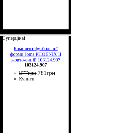
Суперціна!
Комплект футбольної
форми Joma PHOENIX II
жовто-синій 103124.907
103124.907
877
грн
781
грн
Купити