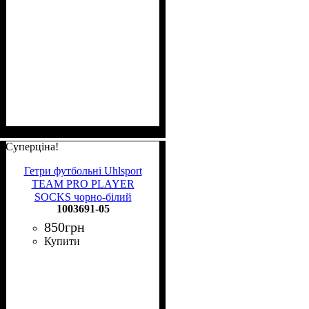
Суперціна!
Гетри футбольні Uhlsport
TEAM PRO PLAYER
SOCKS чорно-білий
1003691-05
1003691 05
850
грн
Купити