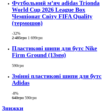
Футбольний м’яч adidas Trionda
World Cup 2026 League Box
Чемпіонат Світу FIFA Quality
(термошов)
-32%
2 485
грн
1 699
грн
Пластикові шипи для бутс Nike
Firm Ground (13мм)
590
грн
Змінні пластикові шипи для бутс
Adidas
-8%
640
грн
590
грн
Знижки