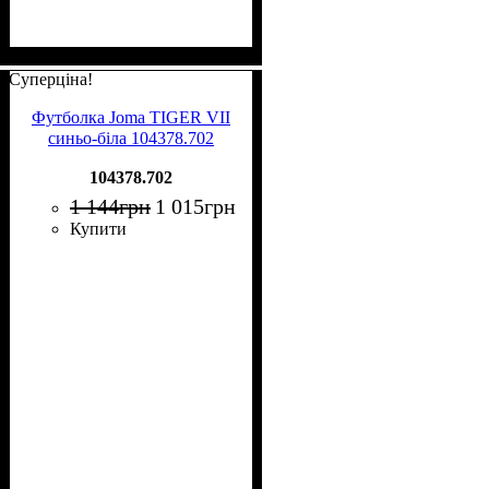
Суперціна!
Футболка Joma TIGER VII
синьо-біла 104378.702
104378.702
1 144
грн
1 015
грн
Купити