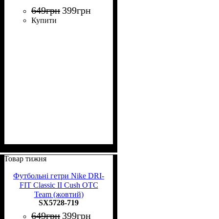
649
грн
399
грн
Купити
Товар тижня
Футбольні гетри Nike DRI-
FIT Classic II Cush OTC
Team (жовтий)
SX5728-719
649
грн
399
грн