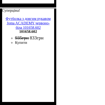
Суперціна!
Футболка з довгим рукавом
Joma ACADEMY червоно-
біла 101658.602
101658.602
935
грн
833
грн
Купити