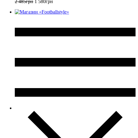
2 485
грн
1 580
грн