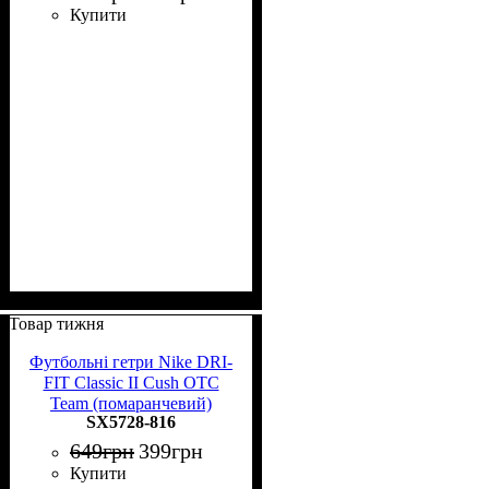
Купити
Товар тижня
Футбольні гетри Nike DRI-
FIT Classic II Cush OTC
Team (помаранчевий)
SX5728-816
649
грн
399
грн
Купити