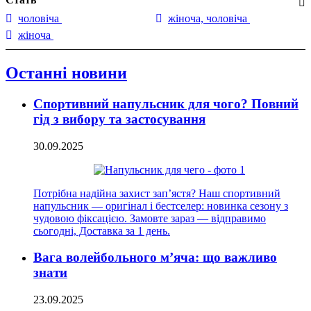
чоловіча
жіноча, чоловіча
жіноча
Останні новини
Спортивний напульсник для чого? Повний
гід з вибору та застосування
30.09.2025
Потрібна надійна захист зап’ястя? Наш спортивний
напульсник — оригінал і бестселер: новинка сезону з
чудовою фіксацією. Замовте зараз — відправимо
сьогодні, Доставка за 1 день.
Вага волейбольного м’яча: що важливо
знати
23.09.2025