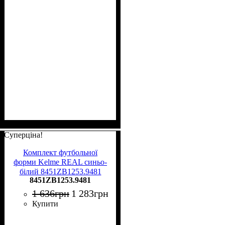
Суперціна!
Комплект футбольної
форми Kelme REAL синьо-
білий 8451ZB1253.9481
8451ZB1253.9481
1 636
грн
1 283
грн
Купити