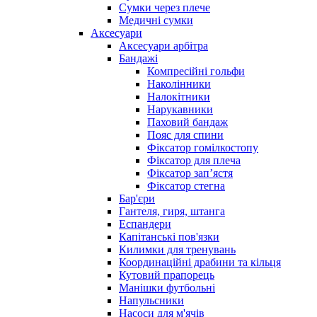
Сумки через плече
Медичні сумки
Аксесуари
Аксесуари арбітра
Бандажі
Компресійні гольфи
Наколінники
Налокітники
Нарукавники
Паховий бандаж
Пояс для спини
Фіксатор гомілкостопу
Фіксатор для плеча
Фіксатор запʼястя
Фіксатор стегна
Бар'єри
Гантеля, гиря, штанга
Еспандери
Капітанські пов'язки
Килимки для тренувань
Координаційні драбини та кільця
Кутовий прапорець
Манішки футбольні
Напульсники
Насоси для м'ячів