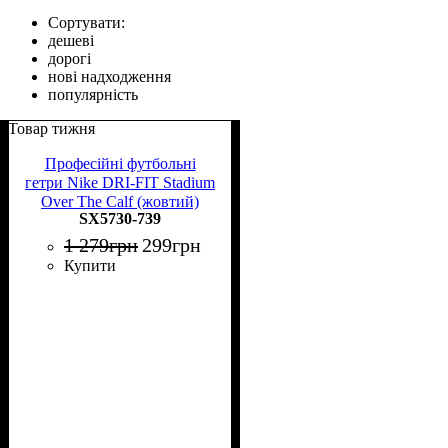
Сортувати:
дешеві
дорогі
нові надходження
популярність
Товар тижня
Професійні футбольні
гетри Nike DRI-FIT Stadium
Over The Calf (жовтий)
SX5730-739
1 279
грн
299
грн
Купити