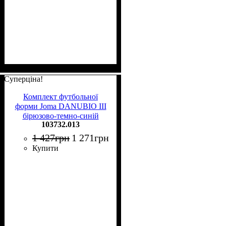
Суперціна!
Комплект футбольної
форми Joma DANUBIO III
бірюзово-темно-синій
103732.013
103732.013
1 427
грн
1 271
грн
Купити