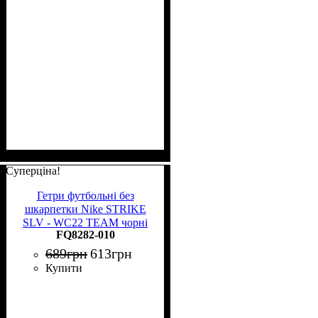
Суперціна!
Гетри футбольні без
шкарпетки Nike STRIKE
SLV - WC22 TEAM чорні
FQ8282-010
FQ8282-010
689
грн
613
грн
Купити