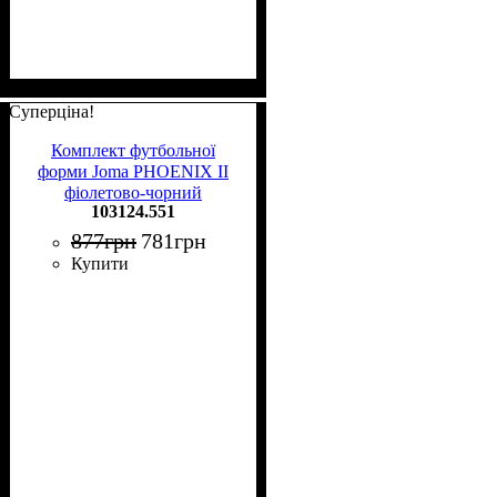
Суперціна!
Комплект футбольної
форми Joma PHOENIX II
фіолетово-чорний
103124.551
103124.551
877
грн
781
грн
Купити