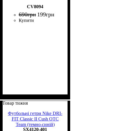
CV8094
690
грн
199
грн
Купити
Товар тижня
Футбольні гетри Nike DRI-
FIT Classic II Cush OTC
Team (темно-синій)
SX4120-401