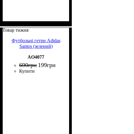
Товар тижня
Футбольні гетри Adidas
Santos (зелений)
AO4077
690
грн
199
грн
Купити