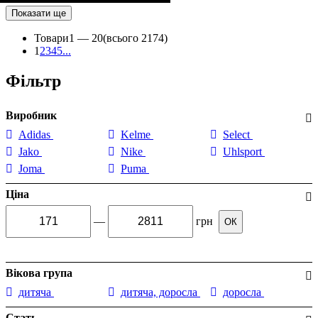
Показати ще
Товари
1 —
20
(всього 2174)
1
2
3
4
5
...
Фільтр
Виробник
Adidas
Kelme
Select
Jako
Nike
Uhlsport
Joma
Puma
Ціна
—
грн
ОК
Вікова група
дитяча
дитяча, доросла
доросла
Стать