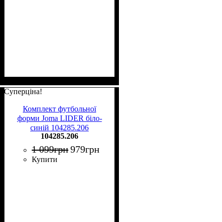
Суперціна!
Комплект футбольної
форми Joma LIDER біло-
синій 104285.206
104285.206
1 099
грн
979
грн
Купити