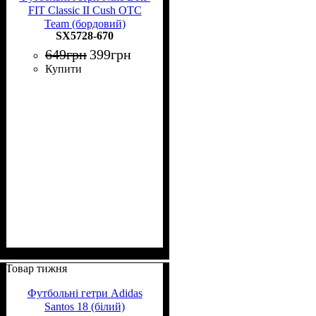
FIT Classic II Cush OTC
Team (бордовий)
SX5728-670
649
грн
399
грн
Купити
Товар тижня
Футбольні гетри Adidas
Santos 18 (білий)