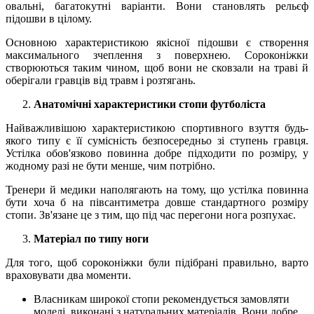
овальні, багатокутні варіанти. Вони становлять рельєф
підошви в цілому.
Основною характеристикою якісної підошви є створення
максимального зчеплення з поверхнею. Сороконіжки
створюються таким чином, щоб вони не сковзали на траві й
оберігали гравців від травм і розтягань.
Анатомічні характеристики стопи футболіста
Найважливішою характеристикою спортивного взуття будь-
якого типу є її сумісність безпосередньо зі ступень гравця.
Устілка обов'язково повинна добре підходити по розміру, у
жодному разі не бути менше, чим потрібно.
Тренери й медики наполягають на тому, що устілка повинна
бути хоча б на півсантиметра довше стандартного розміру
стопи. Зв'язане це з тим, що під час перегони нога розпухає.
Матеріал по типу ноги
Для того, щоб сороконіжки були підібрані правильно, варто
враховувати два моменти.
Власникам широкої стопи рекомендується замовляти
моделі, виконані з натуральних матеріалів. Вони добре