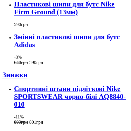
Пластикові шипи для бутс Nike
Firm Ground (13мм)
590
грн
Змінні пластикові шипи для бутс
Adidas
-8%
640
грн
590
грн
Знижки
Спортивні штани підліткові Nike
SPORTSWEAR чорно-білі AQ8840-
010
-11%
899
грн
801
грн