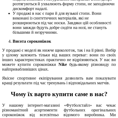
розтягуються й ухвалюють форму стопи, не заподіюючи
дискомфорт надалі.
У продажі в нас є пари й для вузької стопи. Вони
виконані із синтетичних матеріалів, які не
розширюються під час носки. Завдяки цій особливості
вони завжди будуть добре сидіти на нозі, не стануть
більшими й незручними.
Висота сороконіжок
У продажі є моделі як нижче щиколоток, так і на її рівні. Вибір
у цілому залежить тільки від ваших переваг: вони по своїх
інших характеристиках практично не відрізняються. У нас ви
можете купити сороконіжки
Nike
будь-якому різновиду по
найпривабливіших цінах.
Якісне спортивне екіпірування дозволить вам показувати
кращі результати під час тренувань і відповідальних матчів.
Чому їх варто купити саме в нас?
У нашому інтернет-магазині «Футболстайл» вас чекає
різноманітний асортименти футбольних оригінальних
сороконіжок від всесвітньо відомого виробника. Ми