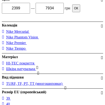
—
грн
ОК
Колекція
Nike Mercurial
Nike Phantom Vision
Nike Premier
Nike Tiempo
Матеріал
HI-TEC покриття
Шкіра натуральна
Вид підошви
TURF, TF, PT, TT (многошиповки)
Розмір EU (європейський)
39
40