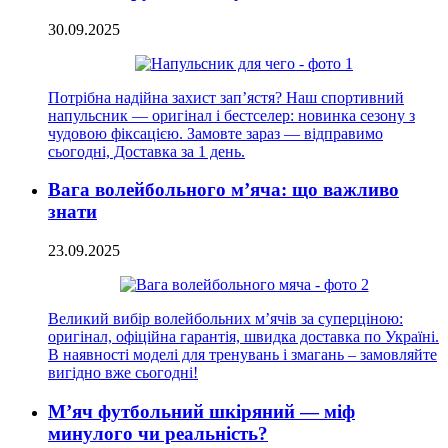
30.09.2025
Потрібна надійна захист зап’ястя? Наш спортивний
напульсник — оригінал і бестселер: новинка сезону з
чудовою фіксацією. Замовте зараз — відправимо
сьогодні, Доставка за 1 день.
Вага волейбольного м’яча: що важливо
знати
23.09.2025
Великий вибір волейбольних м’ячів за суперціною:
оригінал, офіційна гарантія, швидка доставка по Україні.
В наявності моделі для тренувань і змагань – замовляйте
вигідно вже сьогодні!
М’яч футбольний шкіряний — міф
минулого чи реальність?