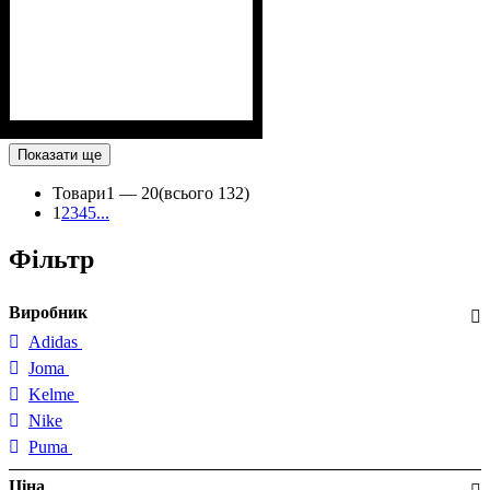
Показати ще
Товари
1 —
20
(всього 132)
1
2
3
4
5
...
Фільтр
Виробник
Adidas
Joma
Kelme
Nike
Puma
Ціна