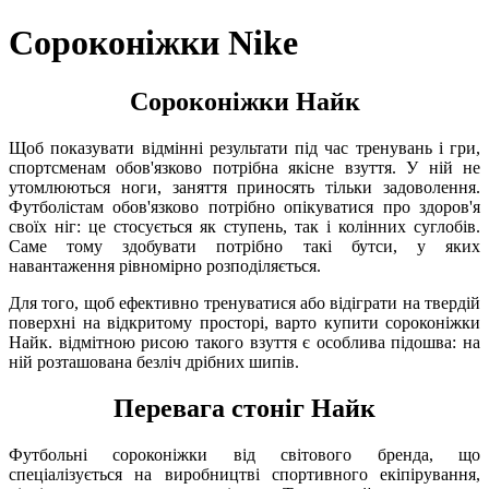
Сороконіжки Nike
Сороконіжки Найк
Щоб показувати відмінні результати під час тренувань і гри,
спортсменам обов'язково потрібна якісне взуття. У ній не
утомлюються ноги, заняття приносять тільки задоволення.
Футболістам обов'язково потрібно опікуватися про здоров'я
своїх ніг: це стосується як ступень, так і колінних суглобів.
Саме тому здобувати потрібно такі бутси, у яких
навантаження рівномірно розподіляється.
Для того, щоб ефективно тренуватися або відіграти на твердій
поверхні на відкритому просторі, варто купити сороконіжки
Найк. відмітною рисою такого взуття є особлива підошва: на
ній розташована безліч дрібних шипів.
Перевага стоніг Найк
Футбольні сороконіжки від світового бренда, що
спеціалізується на виробництві спортивного екіпірування,