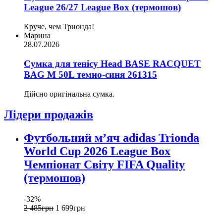
League 26/27 League Box (термошов)
Круче, чем Трионда!
Марина
28.07.2026
Сумка для тенісу Head BASE RACQUET
BAG M 50L темно-синя 261315
Дійсно оригінальна сумка.
Лідери продажів
Футбольний м’яч adidas Trionda
World Cup 2026 League Box
Чемпіонат Світу FIFA Quality
(термошов)
-32%
2 485
грн
1 699
грн