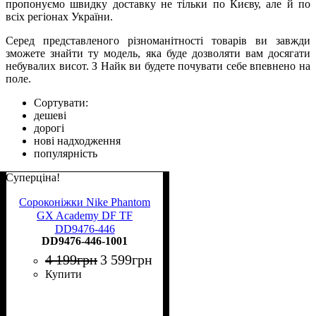
пропонуємо швидку доставку не тільки по Києву, але й по
всіх регіонах України.
Серед представленого різноманітності товарів ви завжди
зможете знайти ту модель, яка буде дозволяти вам досягати
небувалих висот. З Найк ви будете почувати себе впевнено на
поле.
Сортувати:
дешеві
дорогі
нові надходження
популярність
Суперціна!
Сороконіжки Nike Phantom
GX Academy DF TF
DD9476-446
DD9476-446-1001
4 199
грн
3 599
грн
Купити