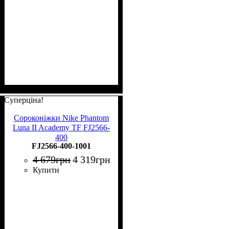
Суперціна!
Сороконіжки Nike Phantom
Luna II Academy TF FJ2566-
400
FJ2566-400-1001
4 679
грн
4 319
грн
Купити