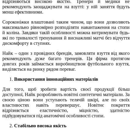
відрізняються високою якістю. Тренери й медики не
рекомендують заощаджувати на взутті: у ній заняття будуть
менш ефективними.
Сороконіжки влаштовані таким чином, що вони дозволяють
максимально рівномірно розподіляти навантаження на стопи
й коліна. Завдяки такій особливості можна витримувати будь-
які по тривалості тренування й виснажливі матчі без відчуття
дискомфорту в ступнях.
Найк – один з провідних брендів, замовляти взуття від якого
рекомендують дуже багато тренерів. Ця фірма протягом
довгих років займається виробництвом футбольного взуття,
виділяється на ринку рядом переваг.
Використання інноваційних матеріалів
Для того, щоб зробити вартість своєї продукції більш
доступної, Найк розробляють новітні синтетичні матеріали. За
своєю ціною вони уступають телячій шкірі, але по своїх
властивостях навіть перевершує. Новітнє покриття
відрізняється еластичністю, міцністю, здатністю
підбудовуватися під анатомічні особливості стопи.
Стабільно висока якість