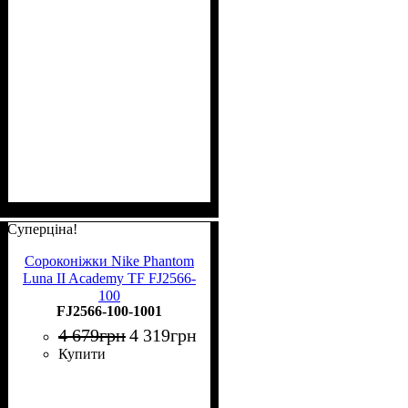
Суперціна!
Сороконіжки Nike Phantom
Luna II Academy TF FJ2566-
100
FJ2566-100-1001
4 679
грн
4 319
грн
Купити