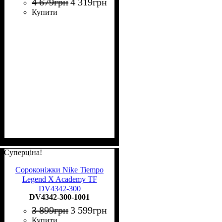
4 679
грн
4 319
грн
Купити
Суперціна!
Сороконіжки Nike Tiempo
Legend X Academy TF
DV4342-300
DV4342-300-1001
3 899
грн
3 599
грн
Купити