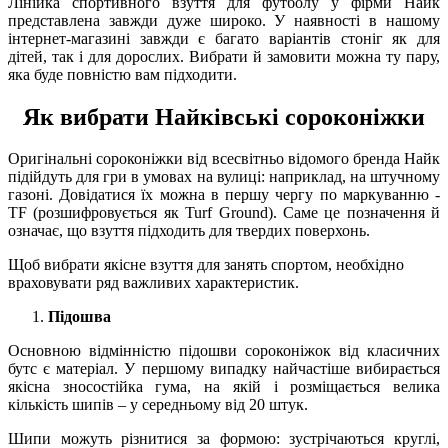
Лінійка спортивного взуття для футболу у фірми Найк
представлена завжди дуже широко. У наявності в нашому
інтернет-магазині завжди є багато варіантів стоніг як для
дітей, так і для дорослих. Вибрати й замовити можна ту пару,
яка буде повністю вам підходити.
Як вибрати Найківські сороконіжки
Оригінальні сороконіжки від всесвітньо відомого бренда Найк
підійдуть для гри в умовах на вулиці: наприклад, на штучному
газоні. Довідатися їх можна в першу чергу по маркуванню -
TF (розшифровується як Turf Ground). Саме це позначення й
означає, що взуття підходить для твердих поверхонь.
Щоб вибрати якісне взуття для занять спортом, необхідно
враховувати ряд важливих характеристик.
Підошва
Основною відмінністю підошви сороконіжок від класичних
бутс є матеріал. У першому випадку найчастіше вибирається
якісна зносостійка гума, на якій і розміщається велика
кількість шипів – у середньому від 20 штук.
Шипи можуть різнитися за формою: зустрічаються круглі,