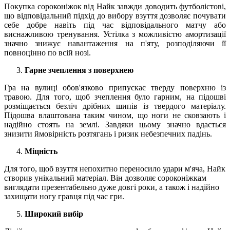
Покупка сороконіжок від Найк завжди доводить футболістові,
що відповідальний підхід до вибору взуття дозволяє почувати
себе добре навіть під час відповідального матчу або
виснажливою тренування. Устілка з можливістю амортизації
значно знижує навантаження на п'яту, розподіляючи її
повноцінно по всій нозі.
Гарне зчеплення з поверхнею
Гра на вулиці обов'язково припускає тверду поверхню із
травою. Для того, щоб зчеплення було гарним, на підошві
розміщається безліч дрібних шипів із твердого матеріалу.
Підошва влаштована таким чином, що ноги не сковзають і
надійно стоять на землі. Завдяки цьому значно вдається
знизити ймовірність розтягань і ризик небезпечних падінь.
Міцність
Для того, щоб взуття непохитно переносило удари м'яча, Найк
створив унікальний матеріал. Він дозволяє сороконіжкам
виглядати презентабельно дуже довгі роки, а також і надійно
захищати ногу гравця під час гри.
Широкий вибір