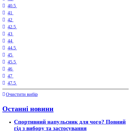
40.5
41
42
42.5
43
44
44.5
45
45.5
46
47
47.5
Очистити вибір
Останні новини
Спортивний напульсник для чого? Повний
гід з вибору та застосування