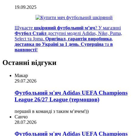
19.09.2025
Шукаєте
шкіряний футбольний м’яч
? У магазині
Футбол Стайл
доступні моделі Adidas, Nike, Puma,
Select та Joma.
Оригінал
,
гарантія виробника
,
доставка по Україні за 1 день
.
Суперціна
та
в
наявності
!
Останні відгуки
Макар
29.07.2026
Футбольний м'яч Adidas UEFA Champions
League 26/27 League (термошов)
перший в команді з таким мʼячем!))
Санчо
28.07.2026
Футбольний м'яч Adidas UEFA Champions