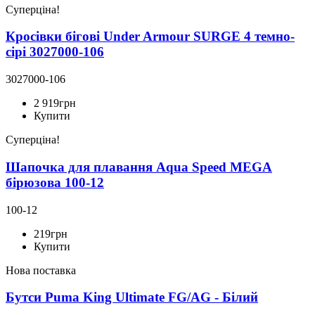
Суперціна!
Кросівки бігові Under Armour SURGE 4 темно-
сірі 3027000-106
3027000-106
2 919
грн
Купити
Суперціна!
Шапочка для плавання Aqua Speed MEGA
бірюзова 100-12
100-12
219
грн
Купити
Нова поставка
Бутси Puma King Ultimate FG/AG - Білий