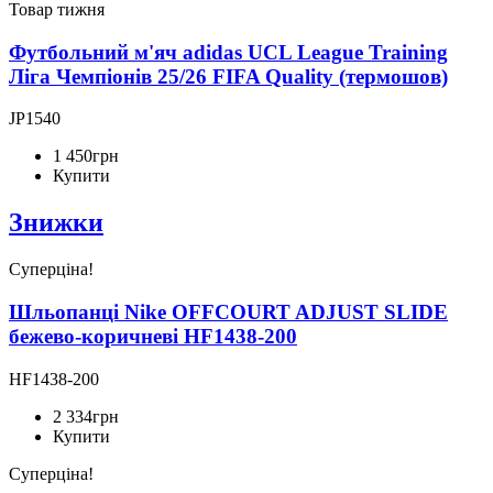
Товар тижня
Футбольний м'яч adidas UCL League Training
Ліга Чемпіонів 25/26 FIFA Quality (термошов)
JP1540
1 450
грн
Купити
Знижки
Суперціна!
Шльопанці Nike OFFCOURT ADJUST SLIDE
бежево-коричневі HF1438-200
HF1438-200
2 334
грн
Купити
Суперціна!