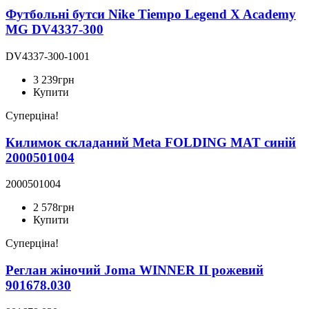
Футбольні бутси Nike Tiempo Legend X Academy
MG DV4337-300
DV4337-300-1001
3 239
грн
Купити
Суперціна!
Килимок складаний Meta FOLDING MAT синій
2000501004
2000501004
2 578
грн
Купити
Суперціна!
Реглан жіночий Joma WINNER II рожевий
901678.030