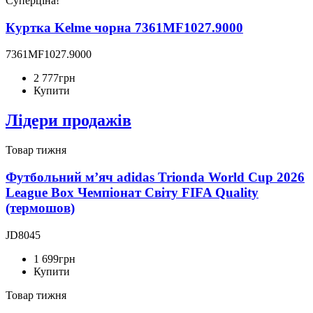
Суперціна!
Куртка Kelme чорна 7361MF1027.9000
7361MF1027.9000
2 777
грн
Купити
Лідери продажів
Товар тижня
Футбольний м’яч adidas Trionda World Cup 2026
League Box Чемпіонат Світу FIFA Quality
(термошов)
JD8045
1 699
грн
Купити
Товар тижня