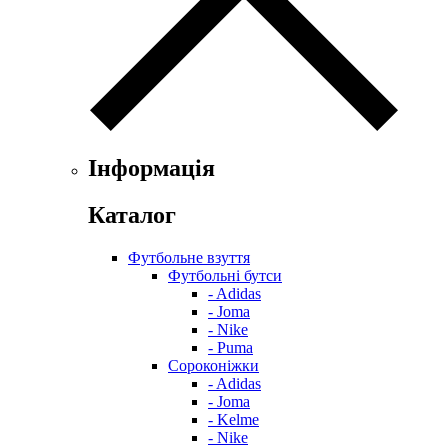
Інформація
Каталог
Футбольне взуття
Футбольні бутси
- Adidas
- Joma
- Nike
- Puma
Сороконіжки
- Adidas
- Joma
- Kelme
- Nike