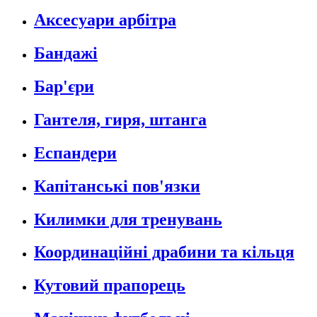
Аксесуари арбітра
Бандажі
Бар'єри
Гантеля, гиря, штанга
Еспандери
Капітанські пов'язки
Килимки для тренувань
Координаційні драбини та кільця
Кутовий прапорець