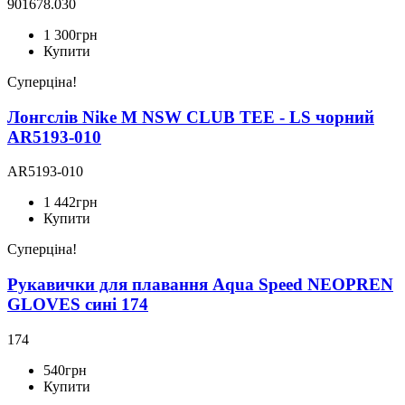
901678.030
1 300
грн
Купити
Суперціна!
Лонгслів Nike M NSW CLUB TEE - LS чорний
AR5193-010
AR5193-010
1 442
грн
Купити
Суперціна!
Рукавички для плавання Aqua Speed NEOPREN
GLOVES сині 174
174
540
грн
Купити