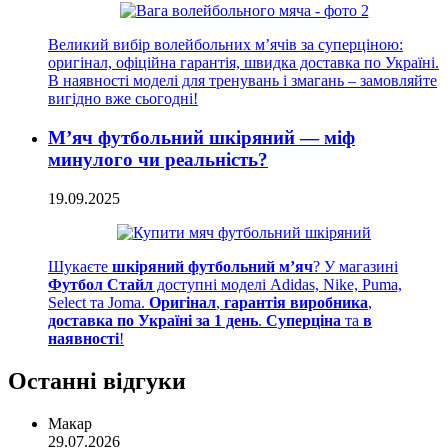
Великий вибір волейбольних м’ячів за суперціною:
оригінал, офіційна гарантія, швидка доставка по Україні.
В наявності моделі для тренувань і змагань – замовляйте
вигідно вже сьогодні!
М’яч футбольний шкіряний — міф
минулого чи реальність?
19.09.2025
Шукаєте
шкіряний футбольний м’яч
? У магазині
Футбол Стайл
доступні моделі Adidas, Nike, Puma,
Select та Joma.
Оригінал
,
гарантія виробника
,
доставка по Україні за 1 день
.
Суперціна
та
в
наявності
!
Останні відгуки
Макар
29.07.2026