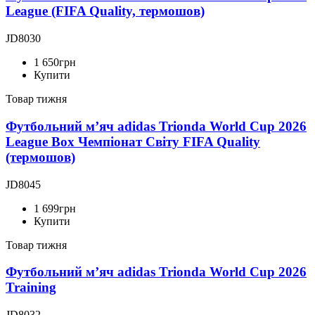
League (FIFA Quality, термошов)
JD8030
1 650
грн
Купити
Товар тижня
Футбольний м’яч adidas Trionda World Cup 2026
League Box Чемпіонат Світу FIFA Quality
(термошов)
JD8045
1 699
грн
Купити
Товар тижня
Футбольний м’яч adidas Trionda World Cup 2026
Training
JD8032