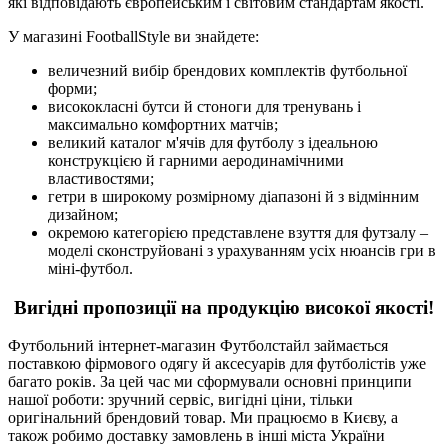
які відповідають європейським і світовим стандартам якості.
У магазині FootballStyle ви знайдете:
величезний вибір брендових комплектів футбольної
форми;
висококласні бутси й стоноги для тренувань і
максимально комфортних матчів;
великий каталог м'ячів для футболу з ідеальною
конструкцією й гарними аеродинамічними
властивостями;
гетри в широкому розмірному діапазоні й з відмінним
дизайном;
окремою категорією представлене взуття для футзалу –
моделі сконструйовані з урахуванням усіх нюансів гри в
міні-футбол.
Вигідні пропозиції на продукцію високої якості!
Футбольний інтернет-магазин Футболстайл займається
поставкою фірмового одягу й аксесуарів для футболістів уже
багато років. За цей час ми сформували основні принципи
нашої роботи: зручний сервіс, вигідні ціни, тільки
оригінальний брендовий товар. Ми працюємо в Києву, а
також робимо доставку замовлень в інші міста України