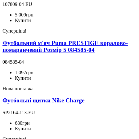
107809-04-EU
5 009
грн
Купити
Суперціна!
Футбольний м'яч Puma PRESTIGE коралово-
помаранчевий Розмір 5 084585-04
084585-04
1 097
грн
Купити
Нова поставка
Футбольні щитки Nike Charge
SP2164-113-EU
680
грн
Купити