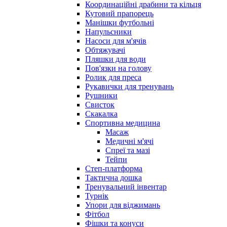
Координаційні драбини та кільця
Кутовий прапорець
Манішки футбольні
Напульсники
Насоси для м'ячів
Обтяжувачі
Пляшки для води
Пов'язки на голову
Ролик для преса
Рукавички для тренувань
Рушники
Свисток
Скакалка
Спортивна медицина
Масаж
Медичні м'ячі
Спреї та мазі
Тейпи
Степ-платформа
Тактична дошка
Тренувальний інвентар
Турнік
Упори для віджимань
Фітбол
Фішки та конуси