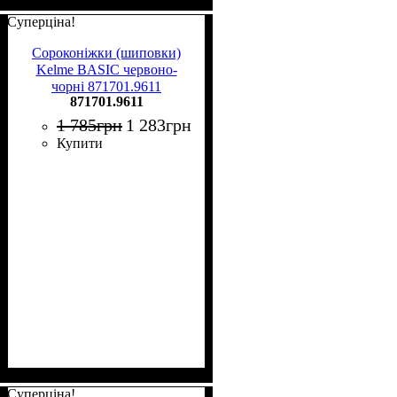
Суперціна!
Сороконіжки (шиповки)
Kelme BASIC червоно-
чорні 871701.9611
871701.9611
1 785
грн
1 283
грн
Купити
Суперціна!