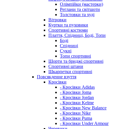
Олімпійки (мастерки)
Реглани та світшоти
Толстовки та худі
Вітровки
Куртки та пуховики
Спортивні костюми
Плаття, Спідниці, Боді, Топи
Боді
Спідниці
Сукні
Топи спортивні
Шорти та бриджі спортивні
Спортивні штани
Шкарпетки спортивні
Повсякденне взуття
Кросівки
- Кросівки Adidas
- Кросівки Joma
- Кросівки Jordan
- Кросівки Kelme
- Кросівки New Balance
- Кросівки Nike
- Кросівки Puma
- Кросівки Under Armour
Черевики