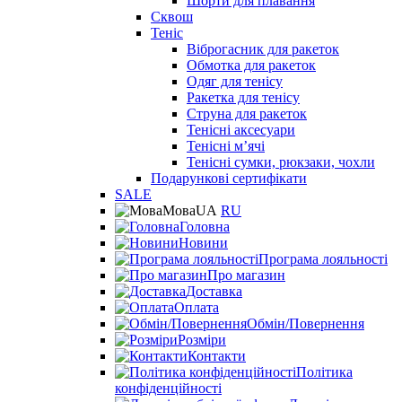
Шорти для плавання
Сквош
Теніс
Віброгасник для ракеток
Обмотка для ракеток
Одяг для тенісу
Ракетка для тенісу
Струна для ракеток
Тенісні аксесуари
Тенісні мʼячі
Тенісні сумки, рюкзаки, чохли
Подарункові сертифікати
SALE
Мова
UA
RU
Головна
Новини
Програма лояльності
Про магазин
Доставка
Оплата
Обмін/Повернення
Розміри
Контакти
Політика
конфіденційності