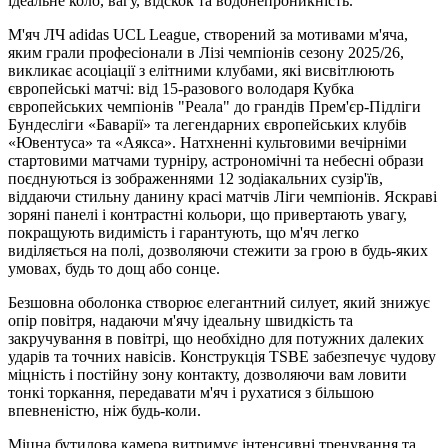
ідеальне коло, вагу, відскок та водонепроникність.
М'яч ЛЧ adidas UCL League, створений за мотивами м'яча,
яким грали професіонали в Лізі чемпіонів сезону 2025/26,
викликає асоціації з елітними клубами, які висвітлюють
європейські матчі: від 15-разового володаря Кубка
європейських чемпіонів "Реала" до грандів Прем'єр-Підліги
Бундесліги «Баварії» та легендарних європейських клубів
«Ювентуса» та «Аякса». Натхненні культовими вечірніми
стартовими матчами турніру, астрономічні та небесні образи
поєднуються із зображеннями 12 зодіакальних сузір'їв,
віддаючи стильну данину красі матчів Ліги чемпіонів. Яскраві
зоряні панелі і контрастні кольори, що привертають увагу,
покращують видимість і гарантують, що м'яч легко
виділяється на полі, дозволяючи стежити за грою в будь-яких
умовах, будь то дощ або сонце.
Безшовна оболонка створює елегантний силует, який знижує
опір повітря, надаючи м'ячу ідеальну швидкість та
закручування в повітрі, що необхідно для потужних далеких
ударів та точних навісів. Конструкція TSBE забезпечує чудову
міцність і постійну зону контакту, дозволяючи вам ловити
тонкі торкання, передавати м'яч і рухатися з більшою
впевненістю, ніж будь-коли.
Міцна бутилова камера витримує інтенсивні тренування та