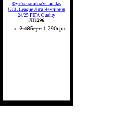
Футбольний м'яч adidas
UCL League Ліга Чемпіонів
24/25 FIFA Quality
JH1296
(термошов)
2 485
грн
1 290
грн