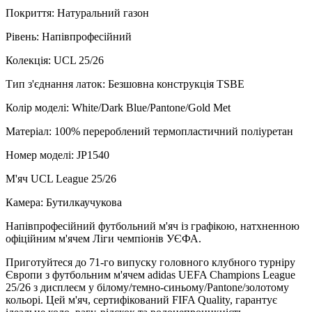
Покриття: Натуральний газон
Рівень: Напівпрофесійний
Колекція: UCL 25/26
Тип з'єднання латок: Безшовна конструкція TSBE
Колір моделі: White/Dark Blue/Pantone/Gold Met
Матеріал: 100% перероблений термопластичний поліуретан
Номер моделі: JP1540
М'яч UCL League 25/26
Камера: Бутилкаучукова
Напівпрофесійний футбольний м'яч із графікою, натхненною
офіційним м'ячем Ліги чемпіонів УЄФА.
Приготуйтеся до 71-го випуску головного клубного турніру
Європи з футбольним м'ячем adidas UEFA Champions League
25/26 з дисплеєм у білому/темно-синьому/Pantone/золотому
кольорі. Цей м'яч, сертифікований FIFA Quality, гарантує