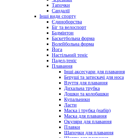
Тапочки
Сандалії
Інші види спорту
Єдиноборства
Біг та велоспорт
Бадмінтон
Баскетбольна форма
Волейбольна форма
Йога
Настільний теніс
Падел-теніс
Плавання
Інші аксесуари для плавання
Беруші та затискачі для носа
Взуття для плавання
Дихальна трубка
Дошки та колобашки
Купальники
Ласти
Маска і трубка (набір)
Маска для плавання
Окуляри для плавання
Плавки
Шапочки для плавання