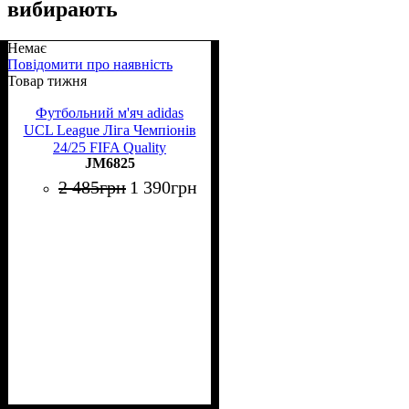
вибирають
Немає
Повідомити про наявність
Товар тижня
Футбольний м'яч adidas
UCL League Ліга Чемпіонів
24/25 FIFA Quality
JM6825
(термошов)
2 485
грн
1 390
грн