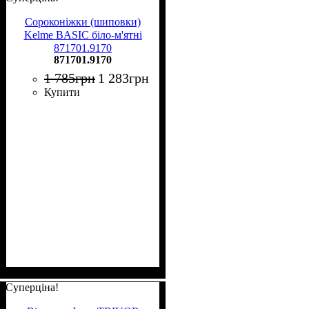
Сороконіжки (шиповки)
Kelme BASIC біло-м'ятні
871701.9170
871701.9170
1 785
грн
1 283
грн
Купити
Суперціна!