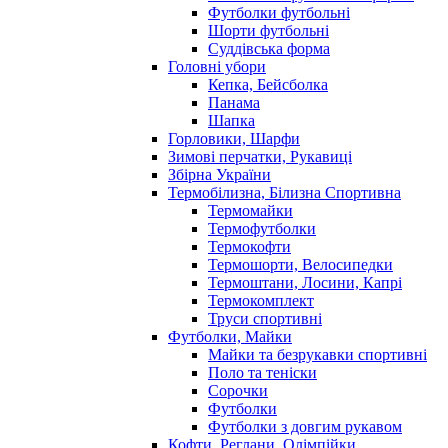
Футболки футбольні
Шорти футбольні
Суддівська форма
Головні убори
Кепка, Бейсболка
Панама
Шапка
Горловики, Шарфи
Зимові перчатки, Рукавиці
Збірна України
Термобілизна, Білизна Спортивна
Термомайки
Термофутболки
Термокофти
Термошорти, Велосипедки
Термоштани, Лосини, Капрі
Термокомплект
Труси спортивні
Футболки, Майки
Майки та безрукавки спортивні
Поло та теніски
Сорочки
Футболки
Футболки з довгим рукавом
Кофти, Реглани, Олімпійки