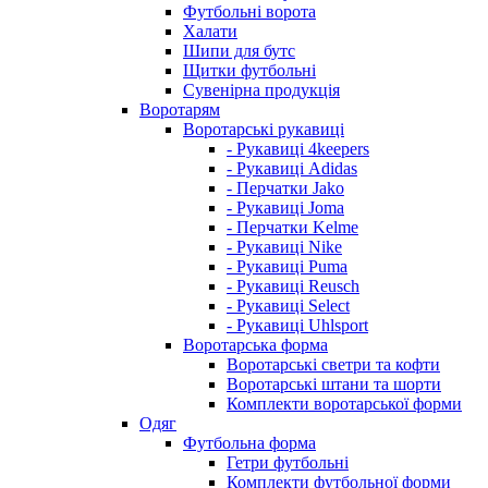
Футбольні ворота
Халати
Шипи для бутс
Щитки футбольні
Сувенірна продукція
Воротарям
Воротарські рукавиці
- Рукавиці 4keepers
- Рукавиці Adidas
- Перчатки Jako
- Рукавиці Joma
- Перчатки Kelme
- Рукавиці Nike
- Рукавиці Puma
- Рукавиці Reusch
- Рукавиці Select
- Рукавиці Uhlsport
Воротарська форма
Воротарські светри та кофти
Воротарські штани та шорти
Комплекти воротарської форми
Одяг
Футбольна форма
Гетри футбольні
Комплекти футбольної форми