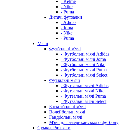
- Kelme
- Nike
- Puma
Дитячі футзалки
- Adidas
- Joma
- Nike
- Puma
М'ячі
Футбольні м'ячі
- Футбольні м'ячі Adidas
- Футбольні м'ячі Joma
- Футбольні м'ячі Nike
- Футбольні м'ячі Puma
- Футбольні м'ячі Select
Футзальні м'ячі
- Футзальні м'ячі Adidas
- Футзальні м'ячі Nike
- Футзальні м'ячі Puma
- Футзальні м'ячі Select
Баскетбольні м'ячі
Волейбольні м'ячі
Гандбольні м'ячі
М'ячі для американського футболу
Сумки, Рюкзаки