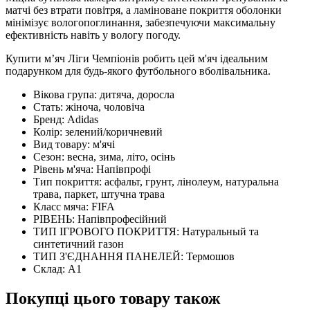
матчі без втрати повітря, а ламіноване покриття оболонки
мінімізує вологопоглинання, забезпечуючи максимальну
ефективність навіть у вологу погоду.
Купити мʼяч Ліги Чемпіонів робить цей м'яч ідеальним
подарунком для будь-якого футбольного вболівальника.
Вікова група:
дитяча, доросла
Стать:
жіноча, чоловіча
Бренд:
Adidas
Колір:
зелений/коричневий
Вид товару:
м'ячі
Сезон:
весна, зима, літо, осінь
Рівень м'яча:
Напівпрофі
Тип покриття:
асфальт, грунт, лінолеум, натуральна
трава, паркет, штучна трава
Класс мяча:
FIFA
РІВЕНЬ:
Напівпрофесійний
ТИП ІГРОВОГО ПОКРИТТЯ:
Натуральный та
синтетичний газон
ТИП З'ЄДНАННЯ ПАНЕЛЕЙ:
Термошов
Склад:
А1
Покупці цього товару також