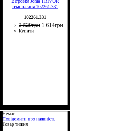
Вітровка Joma TRIVOR
темно-синя 102261.331
102261.331
2 529
грн
1 614
грн
Купити
Немає
Повідомити про наявність
Товар тижня