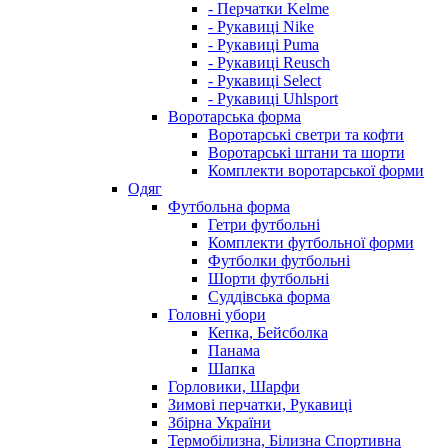
- Перчатки Kelme
- Рукавиці Nike
- Рукавиці Puma
- Рукавиці Reusch
- Рукавиці Select
- Рукавиці Uhlsport
Воротарська форма
Воротарські светри та кофти
Воротарські штани та шорти
Комплекти воротарської форми
Одяг
Футбольна форма
Гетри футбольні
Комплекти футбольної форми
Футболки футбольні
Шорти футбольні
Суддівська форма
Головні убори
Кепка, Бейсболка
Панама
Шапка
Горловики, Шарфи
Зимові перчатки, Рукавиці
Збірна України
Термобілизна, Білизна Спортивна