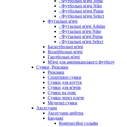
- Футбольні м'ячі Joma
- Футбольні м'ячі Nike
- Футбольні м'ячі Puma
- Футбольні м'ячі Select
Футзальні м'ячі
- Футзальні м'ячі Adidas
- Футзальні м'ячі Nike
- Футзальні м'ячі Puma
- Футзальні м'ячі Select
Баскетбольні м'ячі
Волейбольні м'ячі
Гандбольні м'ячі
М'ячі для американського футболу
Сумки, Рюкзаки
Рюкзаки
Спортивні сумки
Сумки для взуття
Сумки для м'ячів
Сумки на пояс
Сумки через плече
Медичні сумки
Аксесуари
Аксесуари арбітра
Бандажі
Компресійні гольфи