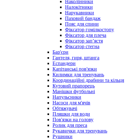
Наколінники
Налокітники
Нарукавники
Паховий бандаж
Пояс для спини
Фіксатор гомілкостопу
Фіксатор для плеча
Фіксатор запʼястя
Фіксатор стегна
Бар'єри
Гантеля, гиря, штанга
Еспандери
Капітанські пов'язки
Килимки для тренувань
Координаційні драбини та кільця
Кутовий прапорець
Манішки футбольні
Напульсники
Насоси для м'ячів
Обтяжувачі
Пляшки для води
Пов'язки на голову
Ролик для преса
Рукавички для тренувань
Рушники