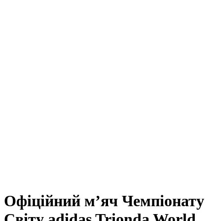
Офіційний мʼяч Чемпіонату
Світу adidas Trionda World