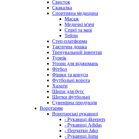
Свисток
Скакалка
Спортивна медицина
Масаж
Медичні м'ячі
Спреї та мазі
Тейпи
Степ-платформа
Тактична дошка
Тренувальний інвентар
Турнік
Упори для віджимань
Фітбол
Фішки та конуси
Футбольні ворота
Халати
Шипи для бутс
Щитки футбольні
Сувенірна продукція
Воротарям
Воротарські рукавиці
- Рукавиці 4keepers
- Рукавиці Adidas
- Перчатки Jako
- Рукавиці Joma