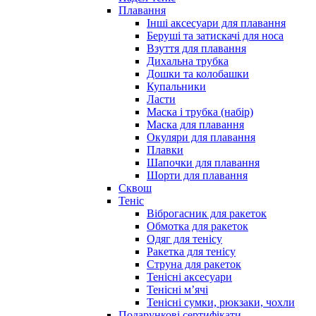
Плавання
Інші аксесуари для плавання
Беруші та затискачі для носа
Взуття для плавання
Дихальна трубка
Дошки та колобашки
Купальники
Ласти
Маска і трубка (набір)
Маска для плавання
Окуляри для плавання
Плавки
Шапочки для плавання
Шорти для плавання
Сквош
Теніс
Віброгасник для ракеток
Обмотка для ракеток
Одяг для тенісу
Ракетка для тенісу
Струна для ракеток
Тенісні аксесуари
Тенісні мʼячі
Тенісні сумки, рюкзаки, чохли
Подарункові сертифікати