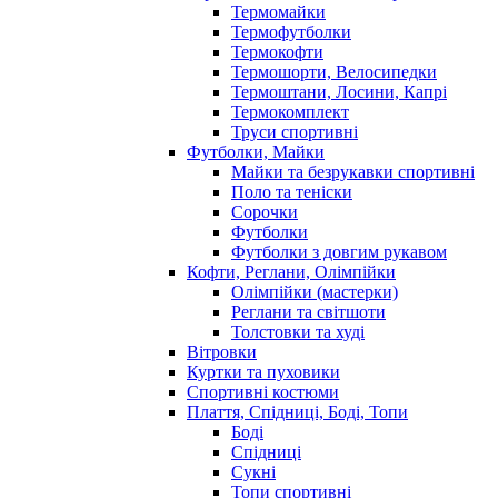
Термомайки
Термофутболки
Термокофти
Термошорти, Велосипедки
Термоштани, Лосини, Капрі
Термокомплект
Труси спортивні
Футболки, Майки
Майки та безрукавки спортивні
Поло та теніски
Сорочки
Футболки
Футболки з довгим рукавом
Кофти, Реглани, Олімпійки
Олімпійки (мастерки)
Реглани та світшоти
Толстовки та худі
Вітровки
Куртки та пуховики
Спортивні костюми
Плаття, Спідниці, Боді, Топи
Боді
Спідниці
Сукні
Топи спортивні