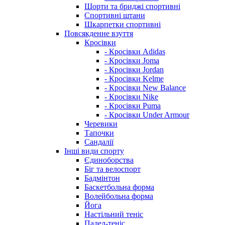
Шорти та бриджі спортивні
Спортивні штани
Шкарпетки спортивні
Повсякденне взуття
Кросівки
- Кросівки Adidas
- Кросівки Joma
- Кросівки Jordan
- Кросівки Kelme
- Кросівки New Balance
- Кросівки Nike
- Кросівки Puma
- Кросівки Under Armour
Черевики
Тапочки
Сандалії
Інші види спорту
Єдиноборства
Біг та велоспорт
Бадмінтон
Баскетбольна форма
Волейбольна форма
Йога
Настільний теніс
Падел-теніс