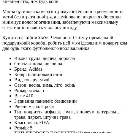
впевненістю, ніж будь-коли.
Міцна бутилова камера витримує інтенсивні тренування та
матчі без втрати повітря, а ламіноване покриття оболонки
мінімізує вологопоглинання, забезпечуючи максимальну
ефективність навіть у вологу погоду.
Купити офіційний м'яч Чемпіонат Світу у преміальній
подарунковій коробці робить цей м'яч ідеальним подарунком
для будь-якого футбольного вболівальника.
Вікова група:
дитяча, доросла
Стать:
жіноча, чоловіча
Бренд:
Adidas
Колір:
білий/блакитний
Вид товару:
м'ячі
Сезон:
весна, зима, літо, осінь
Розмір м'яча:
5
Вага:
410 г
З'єднання панелей:
безшовний
Рівень м'яча:
Профі
Тип покриття:
асфальт, грунт, лінолеум, натуральна
трава, паркет, штучна трава
Класс мяча:
FIFA
Розмір:
5