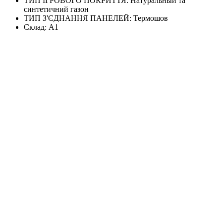
ТИП ІГРОВОГО ПОКРИТТЯ:
Натуральный та
синтетичний газон
ТИП З'ЄДНАННЯ ПАНЕЛЕЙ:
Термошов
Склад:
А1