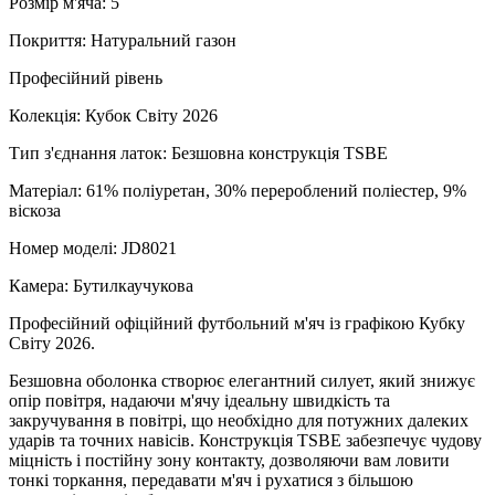
Розмір м'яча: 5
Покриття: Натуральний газон
Професійний рівень
Колекція: Кубок Світу 2026
Тип з'єднання латок: Безшовна конструкція TSBE
Матеріал: 61% поліуретан, 30% перероблений поліестер, 9%
віскоза
Номер моделі: JD8021
Камера: Бутилкаучукова
Професійний офіційний футбольний м'яч із графікою Кубку
Світу 2026.
Безшовна оболонка створює елегантний силует, який знижує
опір повітря, надаючи м'ячу ідеальну швидкість та
закручування в повітрі, що необхідно для потужних далеких
ударів та точних навісів. Конструкція TSBE забезпечує чудову
міцність і постійну зону контакту, дозволяючи вам ловити
тонкі торкання, передавати м'яч і рухатися з більшою