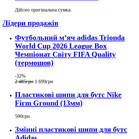
Дійсно оригінальна сумка.
Лідери продажів
Футбольний м’яч adidas Trionda
World Cup 2026 League Box
Чемпіонат Світу FIFA Quality
(термошов)
-32%
2 485
грн
1 699
грн
Пластикові шипи для бутс Nike
Firm Ground (13мм)
590
грн
Змінні пластикові шипи для бутс
Adidas