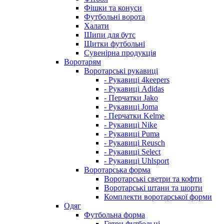
Фішки та конуси
Футбольні ворота
Халати
Шипи для бутс
Щитки футбольні
Сувенірна продукція
Воротарям
Воротарські рукавиці
- Рукавиці 4keepers
- Рукавиці Adidas
- Перчатки Jako
- Рукавиці Joma
- Перчатки Kelme
- Рукавиці Nike
- Рукавиці Puma
- Рукавиці Reusch
- Рукавиці Select
- Рукавиці Uhlsport
Воротарська форма
Воротарські светри та кофти
Воротарські штани та шорти
Комплекти воротарської форми
Одяг
Футбольна форма
Гетри футбольні