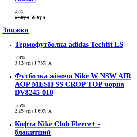
-8%
640
грн
590
грн
Знижки
Термофутболка adidas Techfit LS
-44%
3 124
грн
1 759
грн
Футболка жіноча Nike W NSW AIR
AOP MESH SS CROP TOP чорна
DV8245-010
-25%
2 254
грн
1 699
грн
Кофта Nike Club Fleece+ -
блакитний