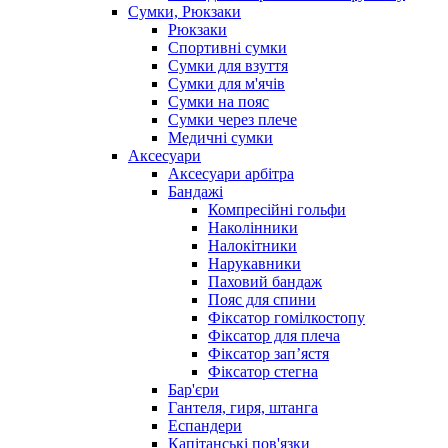
Сумки, Рюкзаки
Рюкзаки
Спортивні сумки
Сумки для взуття
Сумки для м'ячів
Сумки на пояс
Сумки через плече
Медичні сумки
Аксесуари
Аксесуари арбітра
Бандажі
Компресійні гольфи
Наколінники
Налокітники
Нарукавники
Паховий бандаж
Пояс для спини
Фіксатор гомілкостопу
Фіксатор для плеча
Фіксатор запʼястя
Фіксатор стегна
Бар'єри
Гантеля, гиря, штанга
Еспандери
Капітанські пов'язки