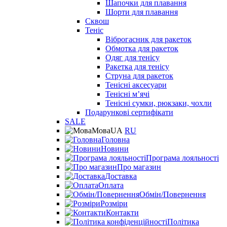
Шапочки для плавання
Шорти для плавання
Сквош
Теніс
Віброгасник для ракеток
Обмотка для ракеток
Одяг для тенісу
Ракетка для тенісу
Струна для ракеток
Тенісні аксесуари
Тенісні мʼячі
Тенісні сумки, рюкзаки, чохли
Подарункові сертифікати
SALE
Мова
UA
RU
Головна
Новини
Програма лояльності
Про магазин
Доставка
Оплата
Обмін/Повернення
Розміри
Контакти
Політика