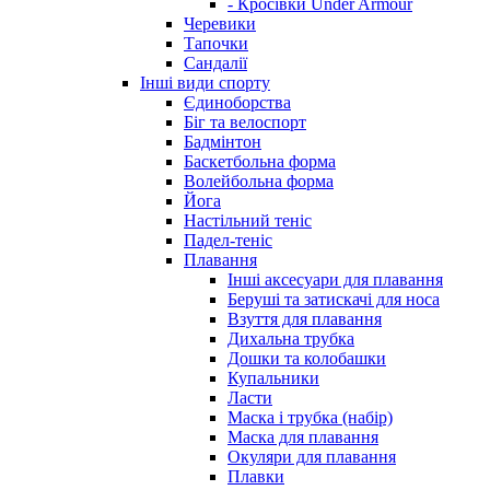
- Кросівки Under Armour
Черевики
Тапочки
Сандалії
Інші види спорту
Єдиноборства
Біг та велоспорт
Бадмінтон
Баскетбольна форма
Волейбольна форма
Йога
Настільний теніс
Падел-теніс
Плавання
Інші аксесуари для плавання
Беруші та затискачі для носа
Взуття для плавання
Дихальна трубка
Дошки та колобашки
Купальники
Ласти
Маска і трубка (набір)
Маска для плавання
Окуляри для плавання
Плавки