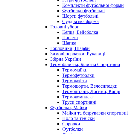
Комплекти футбольної форми
Футболки футбольні
Шорти футбольні
Суддівська форма
Головні убори
Кепка, Бейсболка
Панама
Шапка
Горловики, Шарфи
Зимові перчатки, Рукавиці
Збірна України
Термобілизна, Білизна Спортивна
Термомайки
Термофутболки
Термокофти
Термошорти, Велосипедки
Термоштани, Лосини, Капрі
Термокомплект
Труси спортивні
Футболки, Майки
Майки та безрукавки спортивні
Поло та теніски
Сорочки
Футболки