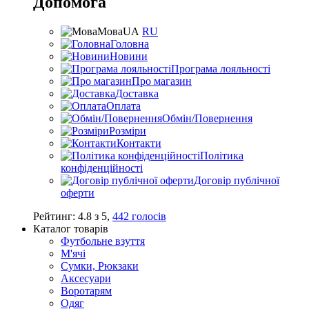
Допомога
Мова
UA
RU
Головна
Новини
Програма лояльності
Про магазин
Доставка
Оплата
Обмін/Повернення
Розміри
Контакти
Політика
конфіденційності
Договір публічної
оферти
Рейтинг:
4.8
з
5
,
442
голосів
Каталог товарів
Футбольне взуття
М'ячі
Сумки, Рюкзаки
Аксесуари
Воротарям
Одяг