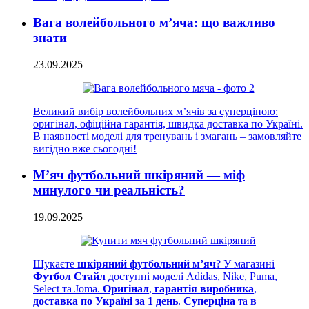
Вага волейбольного м’яча: що важливо
знати
23.09.2025
Великий вибір волейбольних м’ячів за суперціною:
оригінал, офіційна гарантія, швидка доставка по Україні.
В наявності моделі для тренувань і змагань – замовляйте
вигідно вже сьогодні!
М’яч футбольний шкіряний — міф
минулого чи реальність?
19.09.2025
Шукаєте
шкіряний футбольний м’яч
? У магазині
Футбол Стайл
доступні моделі Adidas, Nike, Puma,
Select та Joma.
Оригінал
,
гарантія виробника
,
доставка по Україні за 1 день
.
Суперціна
та
в