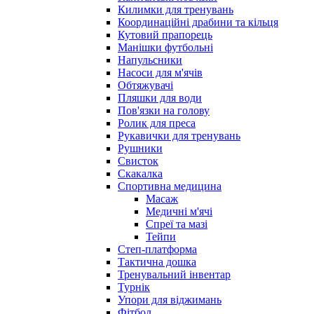
Килимки для тренувань
Координаційні драбини та кільця
Кутовий прапорець
Манішки футбольні
Напульсники
Насоси для м'ячів
Обтяжувачі
Пляшки для води
Пов'язки на голову
Ролик для преса
Рукавички для тренувань
Рушники
Свисток
Скакалка
Спортивна медицина
Масаж
Медичні м'ячі
Спреї та мазі
Тейпи
Степ-платформа
Тактична дошка
Тренувальний інвентар
Турнік
Упори для віджимань
Фітбол