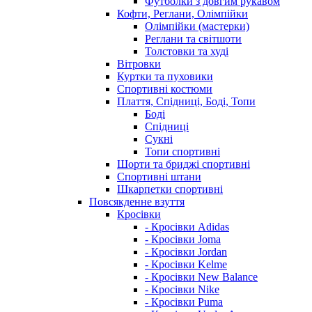
Футболки з довгим рукавом
Кофти, Реглани, Олімпійки
Олімпійки (мастерки)
Реглани та світшоти
Толстовки та худі
Вітровки
Куртки та пуховики
Спортивні костюми
Плаття, Спідниці, Боді, Топи
Боді
Спідниці
Сукні
Топи спортивні
Шорти та бриджі спортивні
Спортивні штани
Шкарпетки спортивні
Повсякденне взуття
Кросівки
- Кросівки Adidas
- Кросівки Joma
- Кросівки Jordan
- Кросівки Kelme
- Кросівки New Balance
- Кросівки Nike
- Кросівки Puma