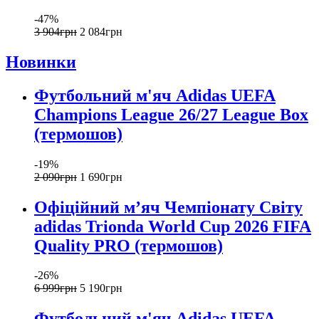
-47%
3 904
грн
2 084
грн
Новинки
Футбольний м'яч Adidas UEFA
Champions League 26/27 League Box
(термошов)
-19%
2 090
грн
1 690
грн
Офіційний мʼяч Чемпіонату Світу
adidas Trionda World Cup 2026 FIFA
Quality PRO (термошов)
-26%
6 999
грн
5 190
грн
Футбольний м'яч Adidas UEFA