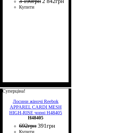
3 190
грн
2 842
грн
Купити
Суперціна!
Лосини жіночі Reebok
APPAREL CARDI MESH
HIGH-RISE чорні H48405
H48405
692
грн
391
грн
Купити