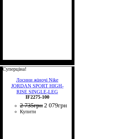
Суперціна!
Лосини жіночі Nike
JORDAN SPORT HIGH-
RISE SINGLE-LEG
IF2275-100
BASKETBALL LEGGINGS
(LEFT) білі IF2275-100
2 735
грн
2 079
грн
Купити