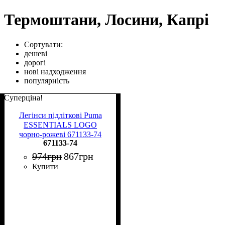
Термоштани, Лосини, Капрі
Сортувати:
дешеві
дорогі
нові надходження
популярність
Суперціна!
Легінси підліткові Puma
ESSENTIALS LOGO
чорно-рожеві 671133-74
671133-74
974
грн
867
грн
Купити