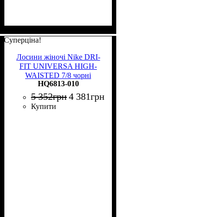
Суперціна!
Лосини жіночі Nike DRI-
FIT UNIVERSA HIGH-
WAISTED 7/8 чорні
HQ6813-010
HQ6813-010
5 352
грн
4 381
грн
Купити