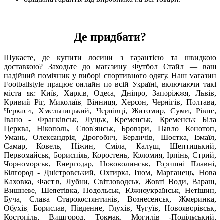
Де придбати?
Шукаєте, де купити лосини з гарантією та швидкою
доставкою? Заходьте до магазину Футбол Стайл — ваш
надійний помічник у виборі спортивного одягу. Наш магазин
Footballstyle працює онлайн по всій Україні, включаючи такі
міста як: Київ, Харків, Одеса, Дніпро, Запоріжжя, Львів,
Кривий Ріг, Миколаїв, Вінниця, Херсон, Чернігів, Полтава,
Черкаси, Хмельницький, Чернівці, Житомир, Суми, Рівне,
Івано - Франківськ, Луцьк, Кременськ, Кременськ Біла
Церква, Нікополь, Слов'янськ, Бровари, Павло Конотоп,
Умань, Олександрія, Дрогобич, Бердичів, Шостка, Ізмаїл,
Самар, Ковель, Ніжин, Сміла, Калуш, Шептицький,
Первомайськ, Бориспіль, Коростень, Коломия, Ірпінь, Стрий,
Чорноморськ, Енергодар, Нововолинськ, Горишні Плавні,
Білгород - Дністровський, Охтирка, Ізюм, Марганець, Нова
Каховка, Фастів, Лубни, Світловодськ, Жовті Води, Вараш,
Вишневе, Шепетівка, Подольськ, Южноукраїнськ, Нетішин,
Буча, Слава Старокостянтинів, Вознесенськ, Жмеринка,
Обухів, Борислав, Південне, Глухів, Чугуїв, Новояворівськ,
Костопіль, Вишгород, Токмак, Могилів -Подільський,