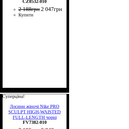
CZ8532-010
2 188
грн
2 047
грн
Купити
Суперціна!
Лосини жіночі Nike PRO
SCULPT HIGH-WAISTED
FULL-LENGTH чорні
FV7382-010
FV7382-010