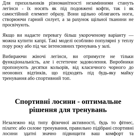
Для прихильників різноманітності незамінними стануть
легінси - їх носять як під подовжені кофти, так і як
самостійний елемент образу. Вони щільно облягають ноги,
створюючи гарний силует, а за рахунок щільної тканини не
просвічують.
Якщо ви надаєте перевагу більш укороченому варіанту —
можна купити капрі. Такі моделі особливо популярні у теплу
пору року або під час інтенсивних тренувань у залі.
Вибираючи жіночі легінси, ви отримуєте не тільки
функціональність, але і естетичне задоволення. Виробники
пропонують десятки кольорів, від класичного чорного до
неонових відтінків, що підходять під будь-яку майку
тренування або спортивний топ.
Спортивні лосини - оптимальне
рішення для тренувань
Незалежно від типу фізичної активності, будь то фітнес,
пілатес або силове тренування, правильно підібрані спортивні
лосини здатні значно підвищити ваш комфорт та