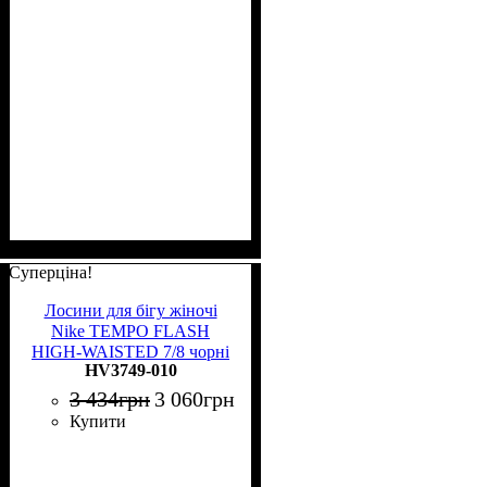
Суперціна!
Лосини для бігу жіночі
Nike TEMPO FLASH
HIGH-WAISTED 7/8 чорні
HV3749-010
HV3749-010
3 434
грн
3 060
грн
Купити