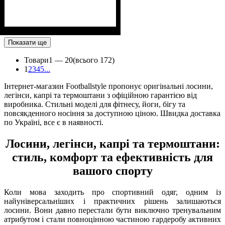
Показати ще
Товари
1 —
20
(всього 172)
1
2
3
4
5
...
Інтернет-магазин Footballstyle пропонує оригінальні лосини,
легінси, капрі та термоштани з офіційною гарантією від
виробника. Стильні моделі для фітнесу, йоги, бігу та
повсякденного носіння за доступною ціною. Швидка доставка
по Україні, все є в наявності.
Лосини, легінси, капрі та термоштани:
стиль, комфорт та ефективність для
вашого спорту
Коли мова заходить про спортивний одяг, одним із
найуніверсальніших і практичних рішень залишаються
лосини. Вони давно перестали бути виключно тренувальним
атрибутом і стали повноцінною частиною гардеробу активних