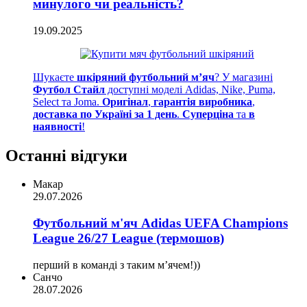
минулого чи реальність?
19.09.2025
Шукаєте
шкіряний футбольний м’яч
? У магазині
Футбол Стайл
доступні моделі Adidas, Nike, Puma,
Select та Joma.
Оригінал
,
гарантія виробника
,
доставка по Україні за 1 день
.
Суперціна
та
в
наявності
!
Останні відгуки
Макар
29.07.2026
Футбольний м'яч Adidas UEFA Champions
League 26/27 League (термошов)
перший в команді з таким мʼячем!))
Санчо
28.07.2026