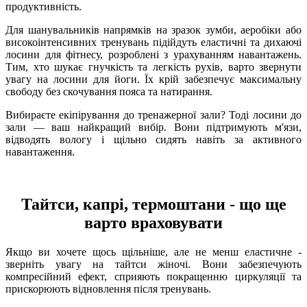
продуктивність.
Для шанувальників напрямків на зразок зумби, аеробіки або
високоінтенсивних тренувань підійдуть еластичні та дихаючі
лосини для фітнесу, розроблені з урахуванням навантажень.
Тим, хто шукає гнучкість та легкість рухів, варто звернути
увагу на лосини для йоги. Їх крій забезпечує максимальну
свободу без скочування пояса та натирання.
Вибираєте екіпірування до тренажерної зали? Тоді лосини до
зали — ваш найкращий вибір. Вони підтримують м'язи,
відводять вологу і щільно сидять навіть за активного
навантаження.
Тайтси, капрі, термоштани - що ще
варто враховувати
Якщо ви хочете щось щільніше, але не менш еластичне -
зверніть увагу на тайтси жіночі. Вони забезпечують
компресійний ефект, сприяють покращенню циркуляції та
прискорюють відновлення після тренувань.