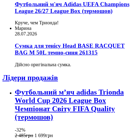
Футбольний м'яч Adidas UEFA Champions
League 26/27 League Box (термошов)
Круче, чем Трионда!
Марина
28.07.2026
Сумка для тенісу Head BASE RACQUET
BAG M 50L темно-синя 261315
Дійсно оригінальна сумка.
Лідери продажів
Футбольний м’яч adidas Trionda
World Cup 2026 League Box
Чемпіонат Світу FIFA Quality
(термошов)
-32%
2 485
грн
1 699
грн