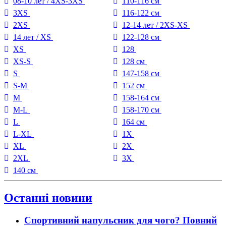
08-10 лет / 4XS-3XS
110-116 см
3XS
116-122 см
2XS
12-14 лет / 2XS-XS
14 лет / XS
122-128 см
XS
128
XS-S
128 см
S
147-158 см
S-M
152 см
M
158-164 см
M-L
158-170 см
L
164 см
L-XL
1X
XL
2X
2XL
3X
140 см
Останні новини
Спортивний напульсник для чого? Повний