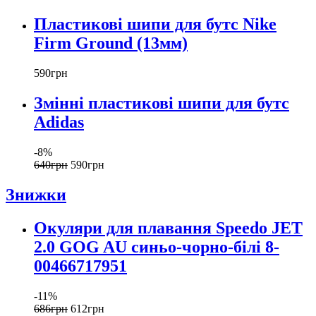
Пластикові шипи для бутс Nike
Firm Ground (13мм)
590
грн
Змінні пластикові шипи для бутс
Adidas
-8%
640
грн
590
грн
Знижки
Окуляри для плавання Speedo JET
2.0 GOG AU синьо-чорно-білі 8-
00466717951
-11%
686
грн
612
грн