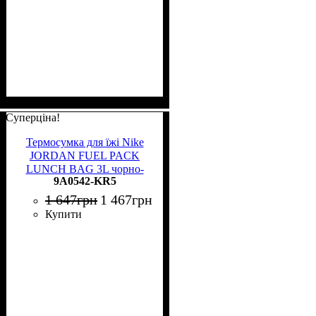
Суперціна!
Термосумка для їжі Nike
JORDAN FUEL PACK
LUNCH BAG 3L ​​чорно-
9A0542-KR5
темно-сіро-червона
9A0542-KR5
1 647
грн
1 467
грн
Купити