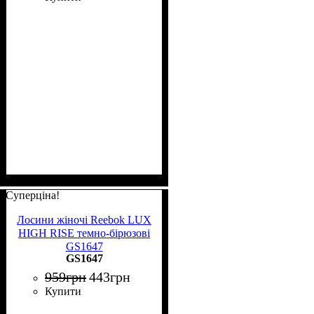
Суперціна!
Лосини жіночі Reebok LUX
HIGH RISE темно-бірюзові
GS1647
GS1647
959
грн
443
грн
Купити