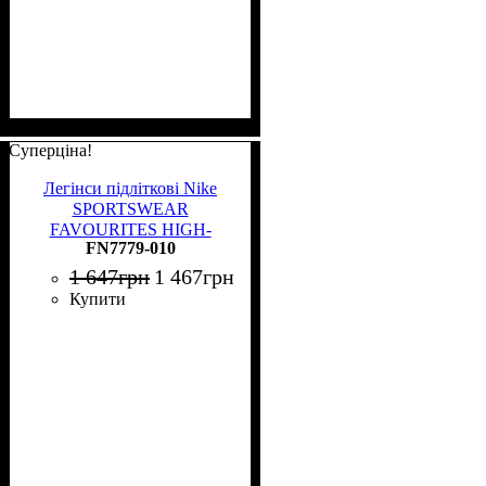
Суперціна!
Легінси підліткові Nike
SPORTSWEAR
FAVOURITES HIGH-
FN7779-010
WAISTED чорні FN7779-
010
1 647
грн
1 467
грн
Купити