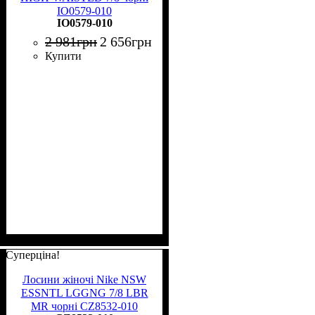
IO0579-010
IO0579-010
2 981
грн
2 656
грн
Купити
Суперціна!
Лосини жіночі Nike NSW
ESSNTL LGGNG 7/8 LBR
MR чорні CZ8532-010