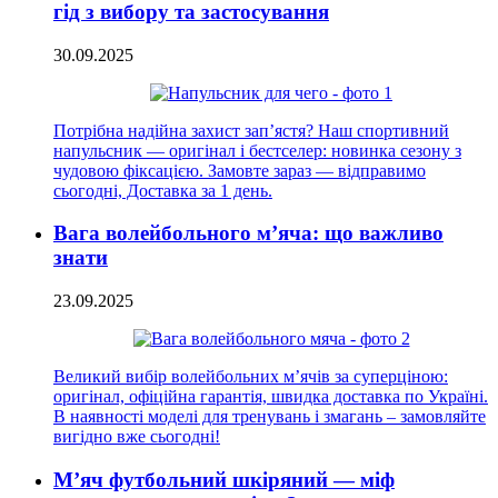
гід з вибору та застосування
30.09.2025
Потрібна надійна захист зап’ястя? Наш спортивний
напульсник — оригінал і бестселер: новинка сезону з
чудовою фіксацією. Замовте зараз — відправимо
сьогодні, Доставка за 1 день.
Вага волейбольного м’яча: що важливо
знати
23.09.2025
Великий вибір волейбольних м’ячів за суперціною:
оригінал, офіційна гарантія, швидка доставка по Україні.
В наявності моделі для тренувань і змагань – замовляйте
вигідно вже сьогодні!
М’яч футбольний шкіряний — міф