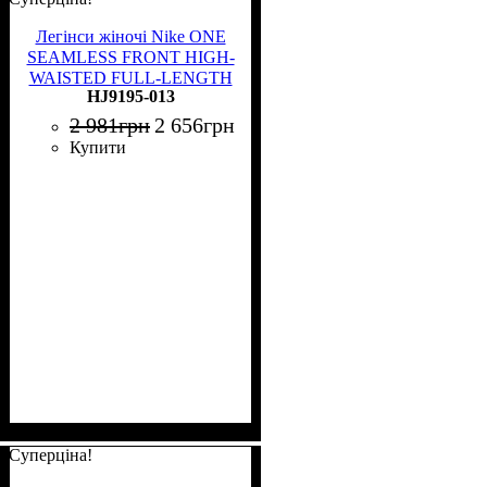
Легінси жіночі Nike ONE
SEAMLESS FRONT HIGH-
WAISTED FULL-LENGTH
HJ9195-013
чорні HJ9195-013
2 981
грн
2 656
грн
Купити
Суперціна!