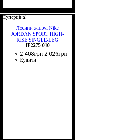
Суперціна!
Лосини жіночі Nike
JORDAN SPORT HIGH-
RISE SINGLE-LEG
IF2275-010
BASKETBALL LEGGINGS
(LEFT) чорні IF2275-010
2 468
грн
2 026
грн
Купити