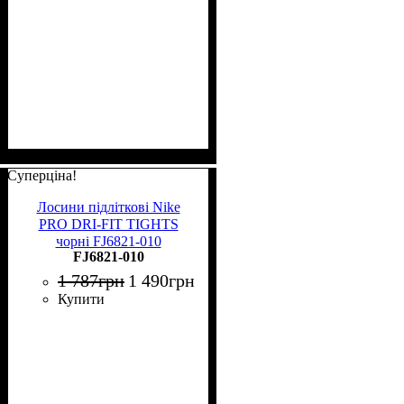
Суперціна!
Лосини підліткові Nike
PRO DRI-FIT TIGHTS
чорні FJ6821-010
FJ6821-010
1 787
грн
1 490
грн
Купити