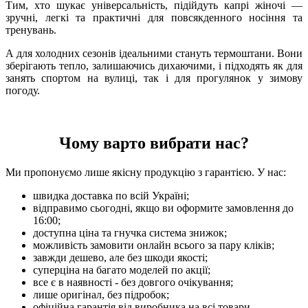
Тим, хто шукає універсальність, підійдуть капрі жіночі —
зручні, легкі та практичні для повсякденного носіння та
тренувань.
А для холодних сезонів ідеальними стануть термоштани. Вони
зберігають тепло, залишаючись дихаючими, і підходять як для
занять спортом на вулиці, так і для прогулянок у зимову
погоду.
Чому варто вибрати нас?
Ми пропонуємо лише якісну продукцію з гарантією. У нас:
швидка доставка по всій Україні;
відправимо сьогодні, якщо ви оформите замовлення до
16:00;
доступна ціна та гнучка система знижок;
можливість замовити онлайн всього за пару кліків;
завжди дешево, але без шкоди якості;
суперціна на багато моделей по акції;
все є в наявності - без довгого очікування;
лише оригінал, без підробок;
офіційна гарантія від виробника на всі товари.