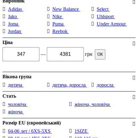
Виробник
Adidas
New Balance
Select
Jako
Nike
Uhlsport
Joma
Puma
Under Armour
Jordan
Reebok
Ціна
—
грн
ОК
Вікова група
дитяча
дитяча, доросла
доросла
Стать
чоловіча
жіноча, чоловіча
жіноча
Розмір EU (європейський)
04-06 лет / 6XS-5XS
1SIZE