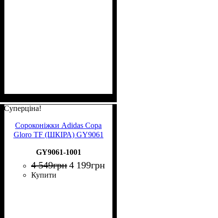
Суперціна!
Сороконіжки Adidas Copa
Gloro TF (ШКІРА) GY9061
GY9061-1001
4 549
грн
4 199
грн
Купити