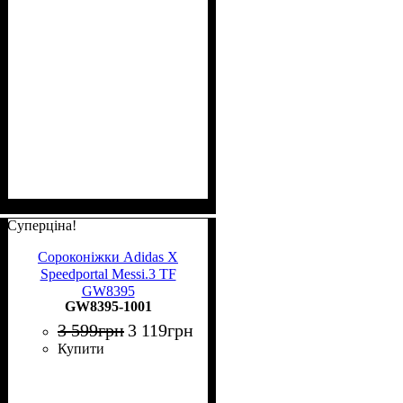
Суперціна!
Сороконіжки Adidas X
Speedportal Messi.3 TF
GW8395
GW8395-1001
3 599
грн
3 119
грн
Купити