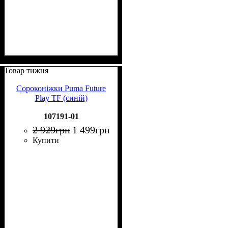
Товар тижня
Сороконіжки Puma Future
Play TF (синій)
107191-01
2 929
грн
1 499
грн
Купити