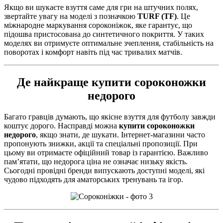
Якщо ви шукаєте взуття саме для гри на штучних полях,
звертайте увагу на моделі з позначкою
TURF (TF)
. Це
міжнародне маркування сороконіжок, яке гарантує, що
підошва пристосована до синтетичного покриття. У таких
моделях ви отримуєте оптимальне зчеплення, стабільність на
поворотах і комфорт навіть під час тривалих матчів.
Де найкраще
купити сороконожки
недорого
Багато гравців думають, що якісне взуття для футболу завжди
коштує дорого. Насправді можна
купити сороконожки
недорого
, якщо знати, де шукати. Інтернет-магазини часто
пропонують знижки, акції та спеціальні пропозиції. При
цьому ви отримаєте офіційний товар із гарантією. Важливо
пам’ятати, що недорога ціна не означає низьку якість.
Сьогодні провідні бренди випускають доступні моделі, які
чудово підходять для аматорських тренувань та ігор.