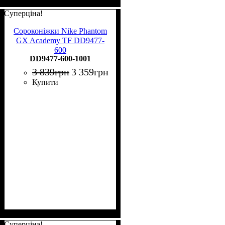
Суперціна!
Сороконіжки Nike Phantom
GX Academy TF DD9477-
600
DD9477-600-1001
3 839
грн
3 359
грн
Купити
Суперціна!