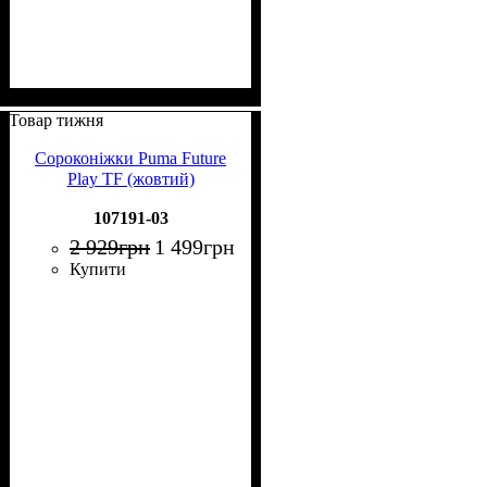
Товар тижня
Сороконіжки Puma Future
Play TF (жовтий)
107191-03
2 929
грн
1 499
грн
Купити