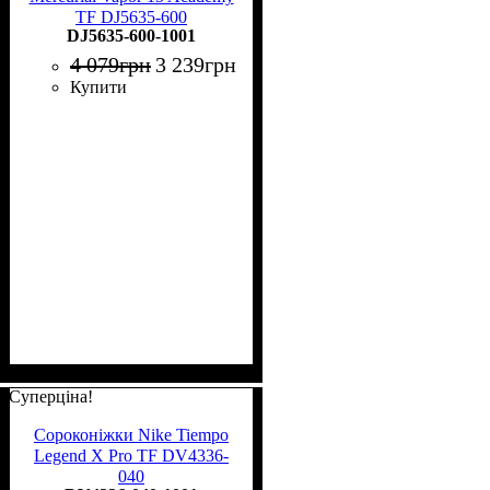
TF DJ5635-600
DJ5635-600-1001
4 079
грн
3 239
грн
Купити
Суперціна!
Сороконіжки Nike Tiempo
Legend X Pro TF DV4336-
040