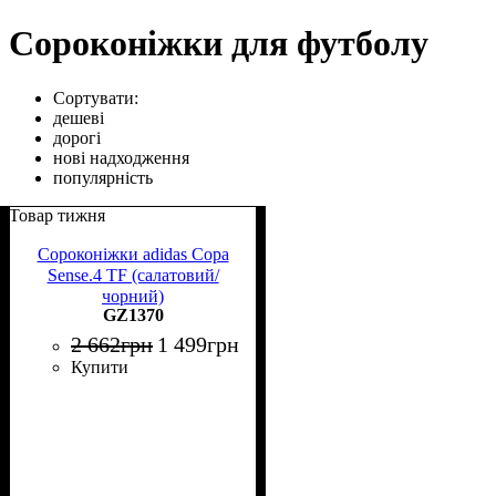
Сороконіжки для футболу
Сортувати:
дешеві
дорогі
нові надходження
популярність
Товар тижня
Сороконіжки adidas Copa
Sense.4 TF (салатовий/
чорний)
GZ1370
2 662
грн
1 499
грн
Купити