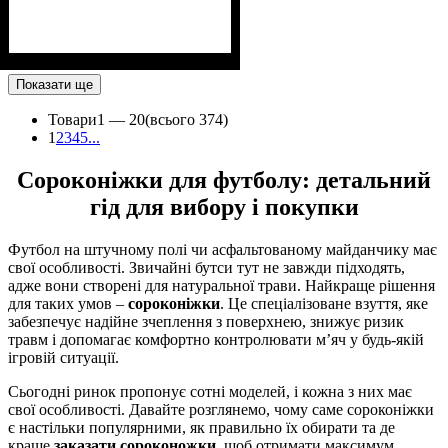
Показати ще
Товари
1 —
20
(всього 374)
1
2
3
4
5
...
Сороконіжки для футболу: детальний
гід для вибору і покупки
Футбол на штучному полі чи асфальтованому майданчику має
свої особливості. Звичайні бутси тут не завжди підходять,
адже вони створені для натуральної трави. Найкраще рішення
для таких умов –
сороконіжки
. Це спеціалізоване взуття, яке
забезпечує надійне зчеплення з поверхнею, знижує ризик
травм і допомагає комфортно контролювати м’яч у будь-якій
ігровій ситуації.
Сьогодні ринок пропонує сотні моделей, і кожна з них має
свої особливості. Давайте розглянемо, чому саме сороконіжки
є настільки популярними, як правильно їх обирати та де
краще
заказати сороконожки
, щоб отримати максимум