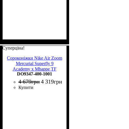
Суперціна!
Сороконіжки Nike Air Zoom
Mercurial Superfly 9
Academy x Mbappe TF
DO9347-400-1001
DO9347-400
4 679
грн
4 319
грн
Купити