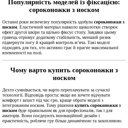
Популярність моделей із фіксацією:
сороконожки з носком
Останні роки величезну популярність здобули
сороконожки з
носком
. Еластичний матеріал навколо щиколотки створює
ефект другої шкіри та щільно фіксує стопу. Завдяки цьому
гравець отримує додаткову стабільність, менший ризик
підвернути ногу й кращий контроль м’яча. Такі моделі
підходять для тих, хто активно грає й прагне максимальної
впевненості на полі.
Чому варто
купить сороконожки з
носком
Дехто сумнівається, чи варто переплачувати за сучасні
технології. Відповідь проста: якщо ви хочете відчувати
комфорт і захист під час гри, краще обрати моделі з
інтегрованим носком. Тому рішення
купить сороконожки з
носком
буде правильним як для професіоналів, так і для
аматорів. Вони поєднують інноваційний дизайн і
практичність, роблячи гру більш динамічною та захопливою.