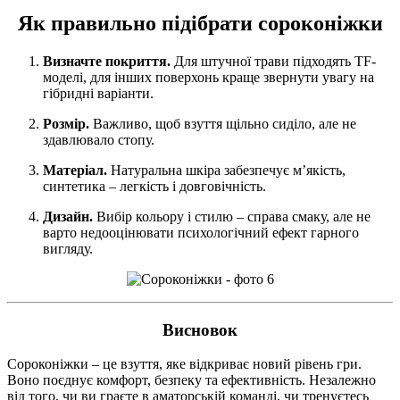
Як правильно підібрати сороконіжки
Визначте покриття.
Для штучної трави підходять TF-
моделі, для інших поверхонь краще звернути увагу на
гібридні варіанти.
Розмір.
Важливо, щоб взуття щільно сиділо, але не
здавлювало стопу.
Матеріал.
Натуральна шкіра забезпечує м’якість,
синтетика – легкість і довговічність.
Дизайн.
Вибір кольору і стилю – справа смаку, але не
варто недооцінювати психологічний ефект гарного
вигляду.
Висновок
Сороконіжки – це взуття, яке відкриває новий рівень гри.
Воно поєднує комфорт, безпеку та ефективність. Незалежно
від того, чи ви граєте в аматорській команді, чи тренуєтесь