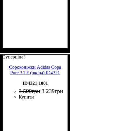
Суперціна!
Сороконіжки Adidas Copa
Pure.3 TF (шкіра) ID4321
ID4321-1001
3 599
грн
3 239
грн
Купити