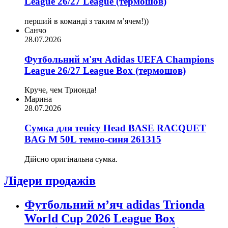
League 26/27 League (термошов)
перший в команді з таким мʼячем!))
Санчо
28.07.2026
Футбольний м'яч Adidas UEFA Champions
League 26/27 League Box (термошов)
Круче, чем Трионда!
Марина
28.07.2026
Сумка для тенісу Head BASE RACQUET
BAG M 50L темно-синя 261315
Дійсно оригінальна сумка.
Лідери продажів
Футбольний м’яч adidas Trionda
World Cup 2026 League Box