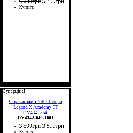
6 239
грн
5 759
грн
Купити
Суперціна!
Сороконіжки Nike Tiempo
Legend X Academy TF
DV4342-040
DV4342-040-1001
3 899
грн
3 599
грн
Купити