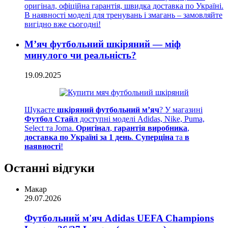
оригінал, офіційна гарантія, швидка доставка по Україні.
В наявності моделі для тренувань і змагань – замовляйте
вигідно вже сьогодні!
М’яч футбольний шкіряний — міф
минулого чи реальність?
19.09.2025
Шукаєте
шкіряний футбольний м’яч
? У магазині
Футбол Стайл
доступні моделі Adidas, Nike, Puma,
Select та Joma.
Оригінал
,
гарантія виробника
,
доставка по Україні за 1 день
.
Суперціна
та
в
наявності
!
Останні відгуки
Макар
29.07.2026
Футбольний м'яч Adidas UEFA Champions