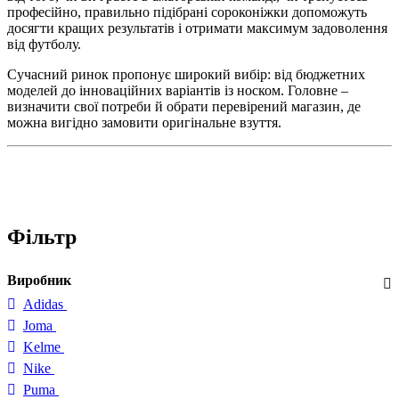
професійно, правильно підібрані сороконіжки допоможуть
досягти кращих результатів і отримати максимум задоволення
від футболу.
Сучасний ринок пропонує широкий вибір: від бюджетних
моделей до інноваційних варіантів із носком. Головне –
визначити свої потреби й обрати перевірений магазин, де
можна вигідно замовити оригінальне взуття.
Фільтр
Виробник
Adidas
Joma
Kelme
Nike
Puma