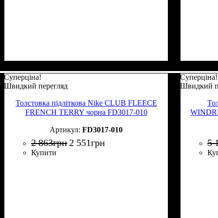
Суперціна!
Суперціна!
Швидкий перегляд
Швидкий п
Толстовка підліткова Nike CLUB FLEECE
То
FRENCH TERRY чорна FD3017-010
WINDRU
FD3017-010
2 863
грн
2 551
грн
5 
Купити
Ку