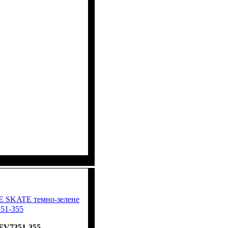
E SKATE темно-зелене
51-355
FV7351-355