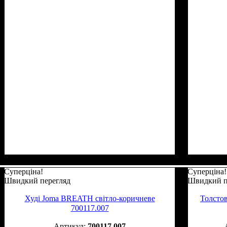
Суперціна!
Суперціна!
Швидкий перегляд
Швидкий п
Худі Joma BREATH світло-коричневе
Толсто
700117.007
700117.007