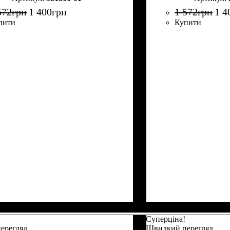
572
грн
1 400
грн
1 572
грн
1 4
пити
Купити
Суперціна!
ерегляд
Швидкий перегляд