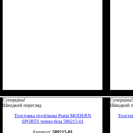
Суперціна!
Суперціна!
Швидкий перегляд
Швидкий п
Толстовка підліткова Puma MODERN
Толсто
SPORTS чорно-біла 589215-01
589215-01