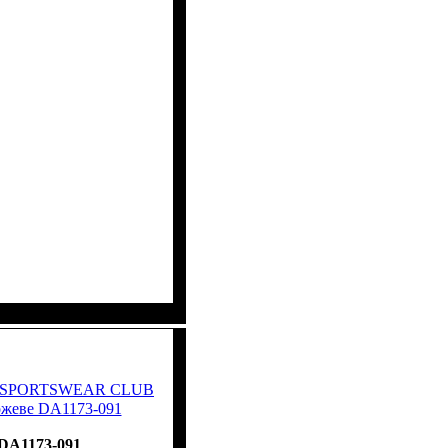
ike SPORTSWEAR CLUB
ожеве DA1173-091
DA1173-091