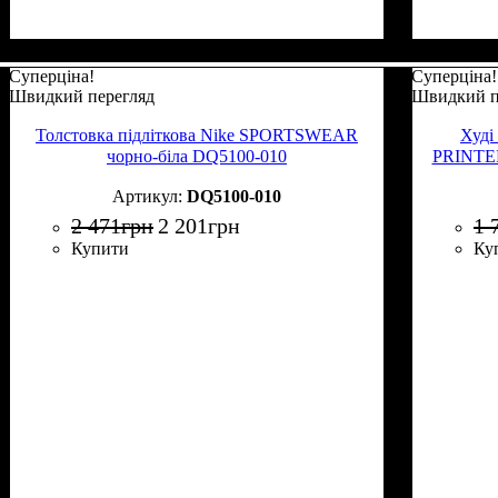
Суперціна!
Суперціна!
Швидкий перегляд
Швидкий п
Толстовка підліткова Nike SPORTSWEAR
Худі
чорно-біла DQ5100-010
PRINTED
DQ5100-010
2 471
грн
2 201
грн
1 
Купити
Ку