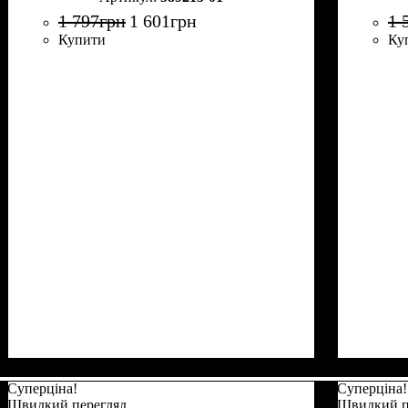
1 797
грн
1 601
грн
1 
Купити
Ку
Суперціна!
Суперціна!
Швидкий перегляд
Швидкий п