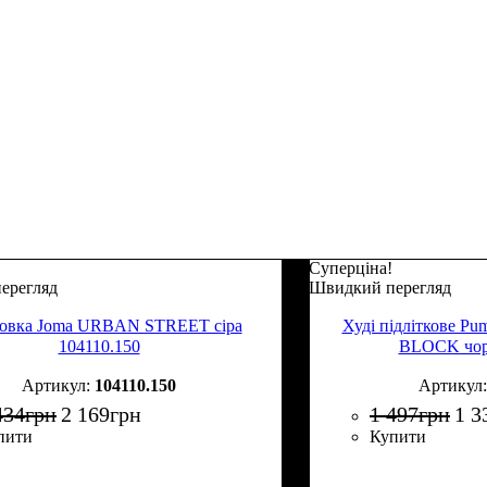
Суперціна!
ерегляд
Швидкий перегляд
товка Joma URBAN STREET сіра
Худі підліткове
104110.150
BLOCK чор
104110.150
434
грн
2 169
грн
1 497
грн
1 3
пити
Купити