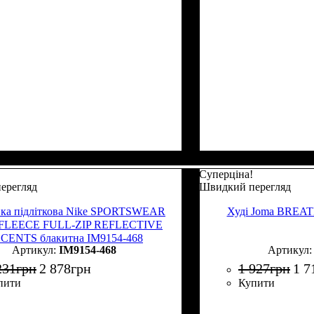
Суперціна!
ерегляд
Швидкий перегляд
вка підліткова Nike SPORTSWEAR
Худі Joma BREAT
FLEECE FULL-ZIP REFLECTIVE
CENTS блакитна IM9154-468
IM9154-468
231
грн
2 878
грн
1 927
грн
1 7
пити
Купити