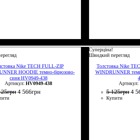
Суперціна!
ерегляд
Швидкий перегляд
лстовка Nike TECH FULL-ZIP
Толстовка Nike T
NNER HOODIE темно-бірюзово-
WINDRUNNER темно
синя HV0949-438
HV0949-438
125
грн
4 566
грн
5 125
грн
4 5
пити
Купити