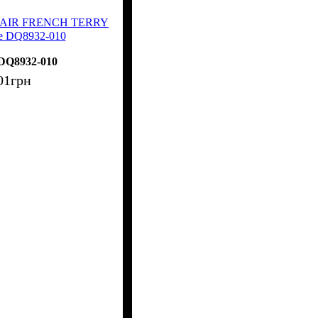
ike AIR FRENCH TERRY
е DQ8932-010
DQ8932-010
01
грн