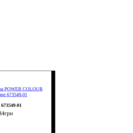
 Puma POWER COLOUR
не 673549-01
673549-01
34
грн