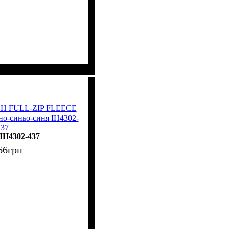
ECH FULL-ZIP FLEECE
-синьо-синя IH4302-
437
IH4302-437
66
грн