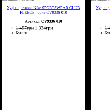
Худі підліткове Nike SPORTSWEAR CLUB
Худі пі
FLEECE чорне CV9336-010
CV9336-010
1 497
грн
1 334
грн
1 
Купити
Ку