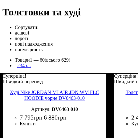
Толстовки та худі
Сортувати:
дешеві
дорогі
нові надходження
популярність
Товари
1 —
60
(всього 629)
1
2
3
4
5
...
Суперціна!
Суперціна!
Швидкий перегляд
Швидкий п
Худі Nike JORDAN MJ AIR JDN WM FLC
Толс
HOODIE чорне DV6463-010
DV6463-010
7 795
грн
6 880
грн
2 
Купити
Ку