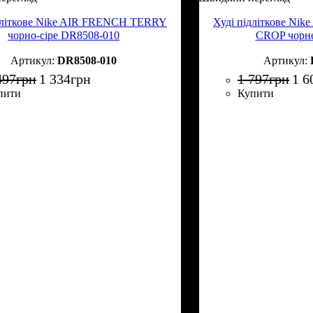
дліткове Nike AIR FRENCH TERRY
Худі підліткове N
чорно-сіре DR8508-010
CROP чорн
DR8508-010
497
грн
1 334
грн
1 797
грн
1 6
пити
Купити