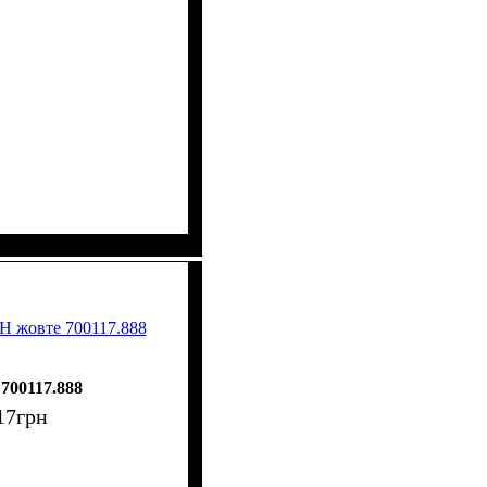
H жовте 700117.888
700117.888
17
грн