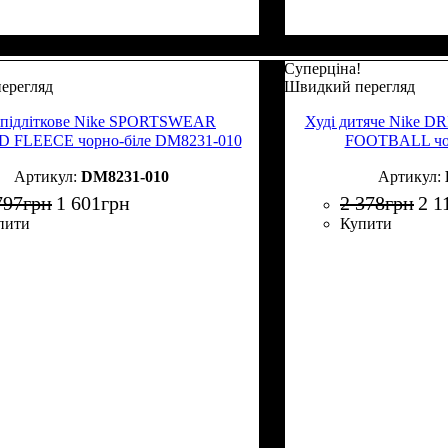
Суперціна!
ерегляд
Швидкий перегляд
 підліткове Nike SPORTSWEAR
Худі дитяче Nike 
 FLEECE чорно-біле DM8231-010
FOOTBALL чо
DM8231-010
797
грн
1 601
грн
2 378
грн
2 1
пити
Купити