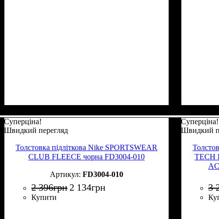
Суперціна!
Суперціна!
Швидкий перегляд
Швидкий п
Толстовка підліткова Nike SPORTSWEAR
Толсто
CLUB FLEECE чорна FD3004-010
TECH 
AC
FD3004-010
2 396
грн
2 134
грн
3 
Купити
Ку