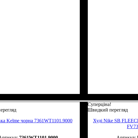
Суперціна!
ерегляд
Швидкий перегляд
вка Kelme чорна 7361WT1101.9000
Худі Nike SB FLEEC
FV73
7361WT1101.9000