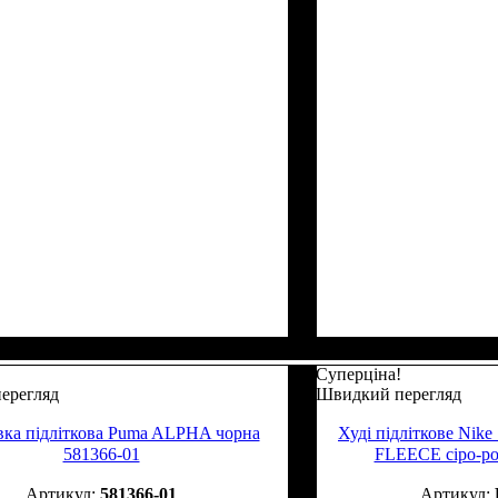
Суперціна!
ерегляд
Швидкий перегляд
вка підліткова Puma ALPHA чорна
Худі підліткове N
581366-01
FLEECE сіро-р
581366-01