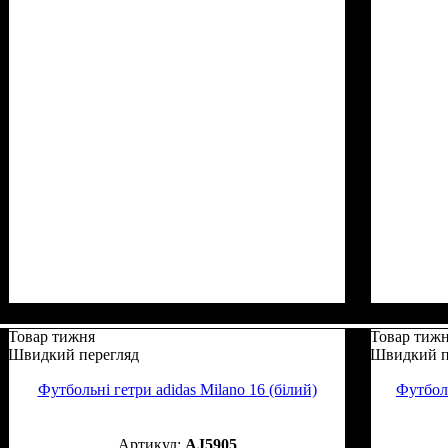
Товар тижня
Товар тиж
Швидкий перегляд
Швидкий п
Футбольні гетри adidas Milano 16 (білий)
Футболь
AJ5905