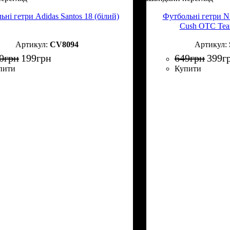
ні гетри Adidas Santos 18 (білий)
Футбольні гетри Ni
Cush OTC Tea
CV8094
0
грн
199
грн
649
грн
399
г
пити
Купити