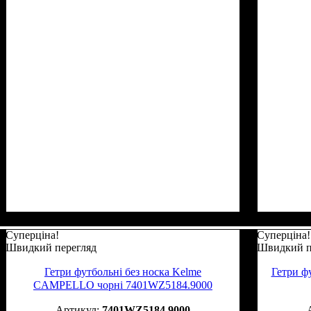
Суперціна!
Суперціна!
Швидкий перегляд
Швидкий п
Гетри футбольні без носка Kelme
Гетри ф
CAMPELLO чорні 7401WZ5184.9000
7401WZ5184.9000