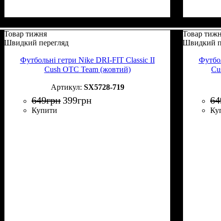
Товар тижня
Товар тиж
Швидкий перегляд
Швидкий п
Футбольні гетри Nike DRI-FIT Classic II
Футбол
Cush OTC Team (жовтий)
Cu
SX5728-719
649
грн
399
грн
64
Купити
Ку