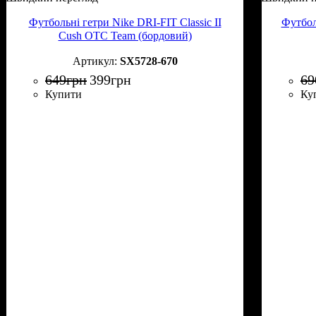
Футбольні гетри Nike DRI-FIT Classic II
Футболь
Cush OTC Team (бордовий)
SX5728-670
649
грн
399
грн
69
Купити
Ку