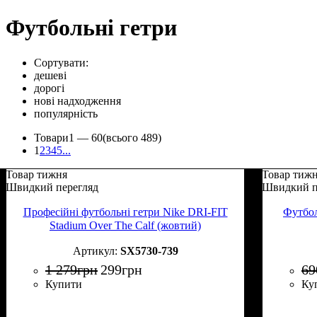
Футбольні гетри
Сортувати:
дешеві
дорогі
нові надходження
популярність
Товари
1 —
60
(всього 489)
1
2
3
4
5
...
Товар тижня
Товар тиж
Швидкий перегляд
Швидкий п
Професійні футбольні гетри Nike DRI-FIT
Футбол
Stadium Over The Calf (жовтий)
SX5730-739
1 279
грн
299
грн
69
Купити
Ку