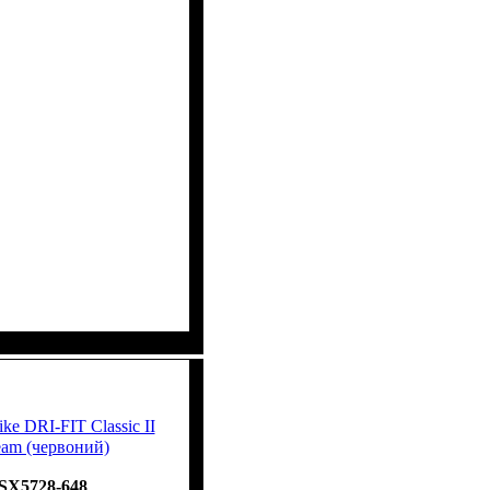
ke DRI-FIT Classic II
am (червоний)
SX5728-648