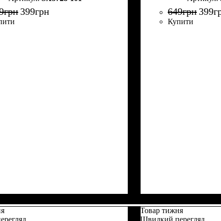
9
грн
399
грн
649
грн
399
г
пити
Купити
ня
Товар тижня
ерегляд
Швидкий перегляд