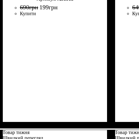
690
грн
199
грн
64
Купити
Ку
Товар тижня
Товар тиж
Швидкий перегляд
Швидкий п