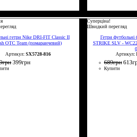
ня
Суперціна!
ерегляд
Швидкий перегляд
ьні гетри Nike DRI-FIT Classic II
Гетри футбольні 
sh OTC Team (помаранчевий)
STRIKE SLV - WC22
SX5728-816
9
грн
399
грн
689
грн
613
г
пити
Купити