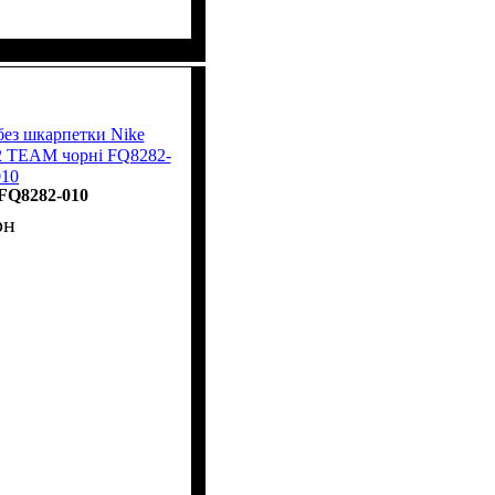
без шкарпетки Nike
 TEAM чорні FQ8282-
010
FQ8282-010
рн