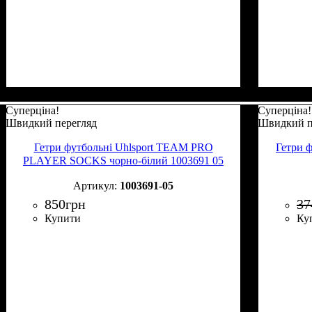
Суперціна!
Суперціна!
Швидкий перегляд
Швидкий п
Гетри футбольні Uhlsport TEAM PRO
Гетри 
PLAYER SOCKS чорно-білий 1003691 05
1003691-05
850
грн
37
Купити
Ку