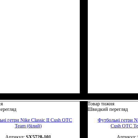
ня
Товар тижня
ерегляд
Швидкий перегляд
ні гетри Nike Classic II Cush OTC
Футбольні гетри Ni
Team (білий)
Cush OTC Te
SX5728-101