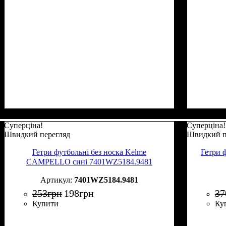
Суперціна!
Суперціна!
Швидкий перегляд
Швидкий п
Гетри футбольні без носка Kelme
Гетри 
CAMPELLO сині 7401WZ5184.9481
7401WZ5184.9481
253
грн
198
грн
37
Купити
Ку