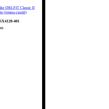
ke DRI-FIT Classic II
m (темно-синій)
SX4120-401
рн