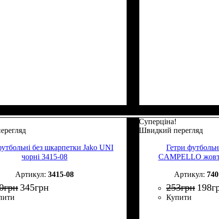
Суперціна!
ерегляд
Швидкий перегляд
футбольні без шкарпетки Jako UNI
Гетри футбольн
чорні 3415-08
CAMPELLO жовті
3415-08
74
0
грн
345
грн
253
грн
198
г
пити
Купити