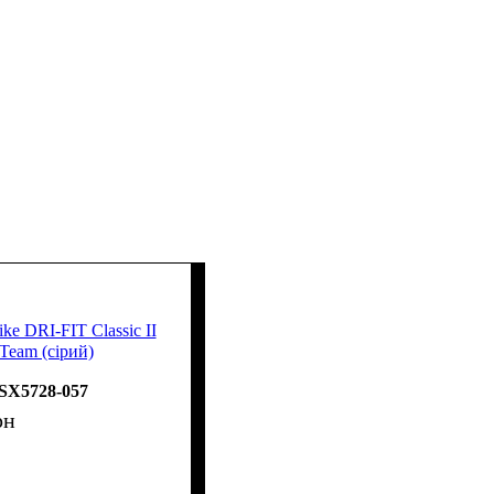
ke DRI-FIT Classic II
Team (сірий)
SX5728-057
рн