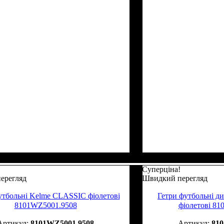
Суперціна!
ерегляд
Швидкий перегляд
утбольні Kelme CLASSIC фіолетові
Гетри футбольні д
8101WZ5001.9508
фіолетові 8
8101WZ5001.9508
81