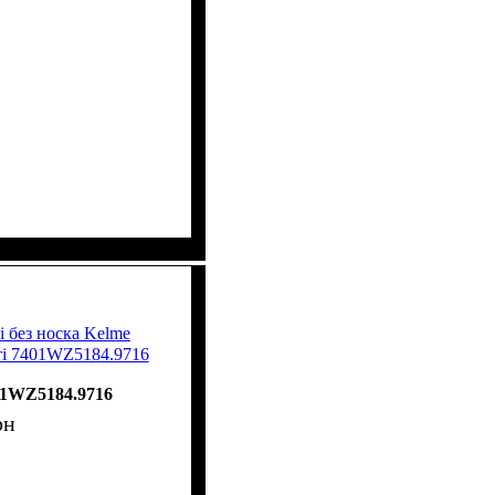
і без носка Kelme
 7401WZ5184.9716
01WZ5184.9716
рн