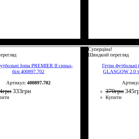
Суперціна!
ерегляд
Швидкий перегляд
футбольні Joma PREMIER II синьо-
Гетри футбольні 
білі 400897.702
GLASGOW 2.0 те
400897.702
4
грн
333
грн
370
грн
345
г
пити
Купити