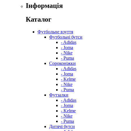
Інформація
Каталог
Футбольне взуття
Футбольні бутси
- Adidas
- Joma
- Nike
- Puma
Сороконіжки
- Adidas
- Joma
- Kelme
- Nike
- Puma
Футзалки
- Adidas
- Joma
- Kelme
- Nike
- Puma
Дитячі бутси