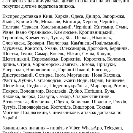
активується накопичувальна дисконтна карта і на всі наступні
покупки діятиме додаткова знижка.
Експрес доставка в Київ, Харків, Одеса, Дніпро, Запоріжжя,
Львів, Кривий Ріг, Миколаїв, Вінниця, Херсон, Чернігів,
Полтава, Черкаси, Хмельницький, Чернівці, Житомир, Суми,
Рівне, Івано-Франківськ, Кам'янське, Кропивницький,
Тернопіль, Кременчук, Луцьк, Біла Церква, Нікополь,
Слов'янськ, Бровари, Павлоград, Кам'янець-Подільський,
Мукачево, Конотоп, Умань, Олександрія, Дрогобич, Бердичів,
Шостка, Ізмаїл, Самар, Ковель, Ніжин, Сміла, Калуш,
Шептицький, Первомайськ, Бориспіль, Коростень, Коломия,
Ірпінь, Стрий, Чорноморськ, Звягель, Лозова, Прилуки,
Енергодар, Нововолинськ, Горішні Плавні, Білгород-
Дністровський, Охтирка, Ізюм, Марганець, Нова Каховка,
Фастів, Лубни, Світловодськ, Жовті Води, Вараш, Вишневе,
Шепетівка, Подільськ, Південноукраїнськ, Миргород, Ромни,
Покров, Володимир, Васильків, Дубно, Нетішин, Буча,
Каховка, Боярка, Славута, Самбір, Старокостянтинів,
Вознесенськ, Жмеринка, Обухів, Борислав, Південне, Глухів,
Чугуїв, Новояворівськ, Костопіль, Вишгород, Токмак,
Могилів-Подільський, Синельникове, а також доставка по
Україні.
Залишилися питання – пишіть у Viber, WhatsApp, Telegram,