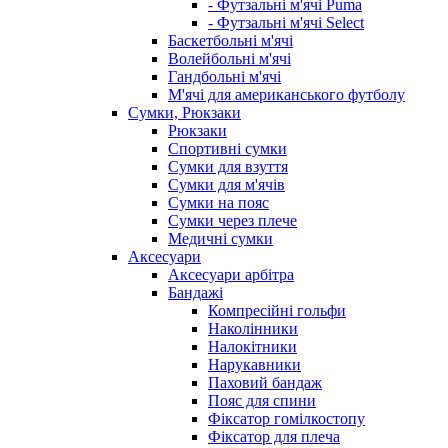
- Футзальні м'ячі Puma
- Футзальні м'ячі Select
Баскетбольні м'ячі
Волейбольні м'ячі
Гандбольні м'ячі
М'ячі для американського футболу
Сумки, Рюкзаки
Рюкзаки
Спортивні сумки
Сумки для взуття
Сумки для м'ячів
Сумки на пояс
Сумки через плече
Медичні сумки
Аксесуари
Аксесуари арбітра
Бандажі
Компресійні гольфи
Наколінники
Налокітники
Нарукавники
Паховий бандаж
Пояс для спини
Фіксатор гомілкостопу
Фіксатор для плеча