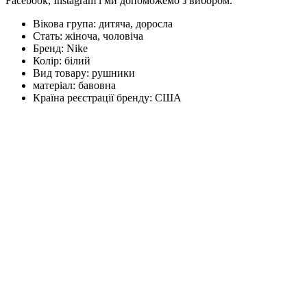
Facebook, Instagram і ми допоможемо з вибором.
Вікова група:
дитяча, доросла
Стать:
жіноча, чоловіча
Бренд:
Nike
Колір:
білий
Вид товару:
рушники
матеріал:
бавовна
Країна реєстрації бренду:
США