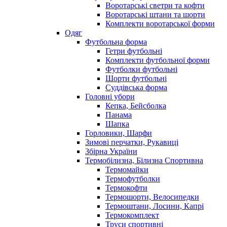
Воротарські светри та кофти
Воротарські штани та шорти
Комплекти воротарської форми
Одяг
Футбольна форма
Гетри футбольні
Комплекти футбольної форми
Футболки футбольні
Шорти футбольні
Суддівська форма
Головні убори
Кепка, Бейсболка
Панама
Шапка
Горловики, Шарфи
Зимові перчатки, Рукавиці
Збірна України
Термобілизна, Білизна Спортивна
Термомайки
Термофутболки
Термокофти
Термошорти, Велосипедки
Термоштани, Лосини, Капрі
Термокомплект
Труси спортивні