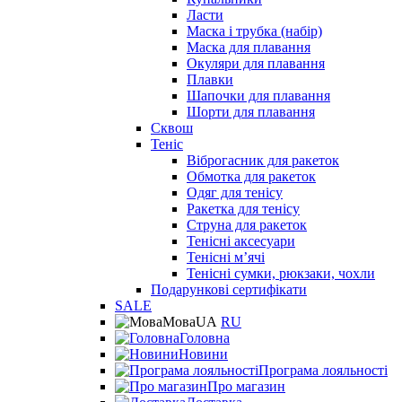
Ласти
Маска і трубка (набір)
Маска для плавання
Окуляри для плавання
Плавки
Шапочки для плавання
Шорти для плавання
Сквош
Теніс
Віброгасник для ракеток
Обмотка для ракеток
Одяг для тенісу
Ракетка для тенісу
Струна для ракеток
Тенісні аксесуари
Тенісні мʼячі
Тенісні сумки, рюкзаки, чохли
Подарункові сертифікати
SALE
Мова
UA
RU
Головна
Новини
Програма лояльності
Про магазин