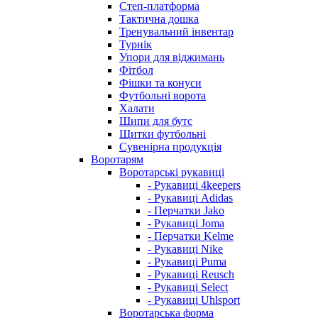
Степ-платформа
Тактична дошка
Тренувальний інвентар
Турнік
Упори для віджимань
Фітбол
Фішки та конуси
Футбольні ворота
Халати
Шипи для бутс
Щитки футбольні
Сувенірна продукція
Воротарям
Воротарські рукавиці
- Рукавиці 4keepers
- Рукавиці Adidas
- Перчатки Jako
- Рукавиці Joma
- Перчатки Kelme
- Рукавиці Nike
- Рукавиці Puma
- Рукавиці Reusch
- Рукавиці Select
- Рукавиці Uhlsport
Воротарська форма