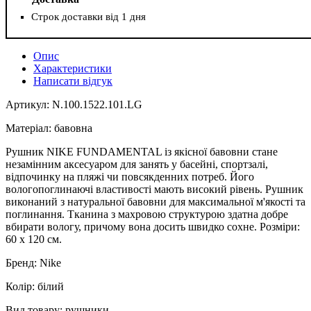
Строк доставки від 1 дня
Опис
Характеристики
Написати відгук
Артикул: N.100.1522.101.LG
Матеріал: бавовна
Рушник NIKE FUNDAMENTAL із якісної бавовни стане
незамінним аксесуаром для занять у басейні, спортзалі,
відпочинку на пляжі чи повсякденних потреб. Його
вологопоглинаючі властивості мають високий рівень. Рушник
виконаний з натуральної бавовни для максимальної м'якості та
поглинання. Тканина з махровою структурою здатна добре
вбирати вологу, причому вона досить швидко сохне. Розміри:
60 х 120 см.
Бренд: Nike
Колір: білий
Вид товару: рушники