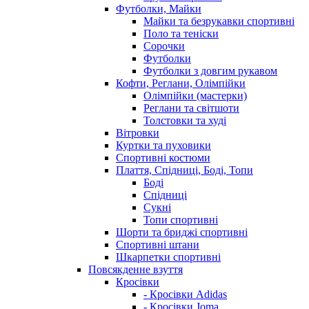
Футболки, Майки
Майки та безрукавки спортивні
Поло та теніски
Сорочки
Футболки
Футболки з довгим рукавом
Кофти, Реглани, Олімпійки
Олімпійки (мастерки)
Реглани та світшоти
Толстовки та худі
Вітровки
Куртки та пуховики
Спортивні костюми
Плаття, Спідниці, Боді, Топи
Боді
Спідниці
Сукні
Топи спортивні
Шорти та бриджі спортивні
Спортивні штани
Шкарпетки спортивні
Повсякденне взуття
Кросівки
- Кросівки Adidas
- Кросівки Joma