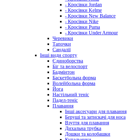
- Кросівки Jordan
- Кросівки Kelme
- Кросівки New Balance
- Кросівки Nike
- Кросівки Puma
- Кросівки Under Armour
Черевики
Тапочки
Сандалії
Інші види спорту
Єдиноборства
Біг та велоспорт
Бадмінтон
Баскетбольна форма
Волейбольна форма
Йога
Настільний теніс
Падел-теніс
Плавання
Інші аксесуари для плавання
Беруші та затискачі для носа
Взуття для плавання
Дихальна трубка
Дошки та колобашки
Купальники