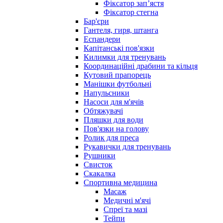
Фіксатор запʼястя
Фіксатор стегна
Бар'єри
Гантеля, гиря, штанга
Еспандери
Капітанські пов'язки
Килимки для тренувань
Координаційні драбини та кільця
Кутовий прапорець
Манішки футбольні
Напульсники
Насоси для м'ячів
Обтяжувачі
Пляшки для води
Пов'язки на голову
Ролик для преса
Рукавички для тренувань
Рушники
Свисток
Скакалка
Спортивна медицина
Масаж
Медичні м'ячі
Спреї та мазі
Тейпи