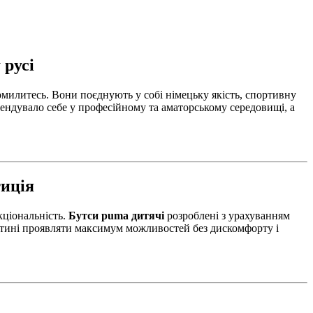
 русі
омилитесь. Вони поєднують у собі німецьку якість, спортивну
омендувало себе у професійному та аматорському середовищі, а
тиція
кціональність.
Бутси puma дитячі
розроблені з урахуванням
итині проявляти максимум можливостей без дискомфорту і