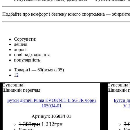
Подбайте про комфорт і безпеку юного спортсмена — обирайт
Сортувати:
дешеві
дорогі
нові надходження
популярність
Товари
1 —
60
(всього 95)
1
2
Суперціна!
Суперціна!
Швидкий перегляд
Швидкий п
Бутси дитячі Puma EVOKNIT II SG JR чорні
Бутси 
105034-01
V J
105034-01
1 383
грн
1 232
грн
3 
Купити
Ку