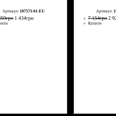
107573-01-EU
1
359
грн
1 434
грн
7 154
грн
2 9
пити
Купити