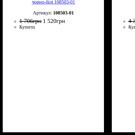
чорно-білі 108503-01
108503-01
1 706
грн
1 520
грн
4 
Купити
Ку