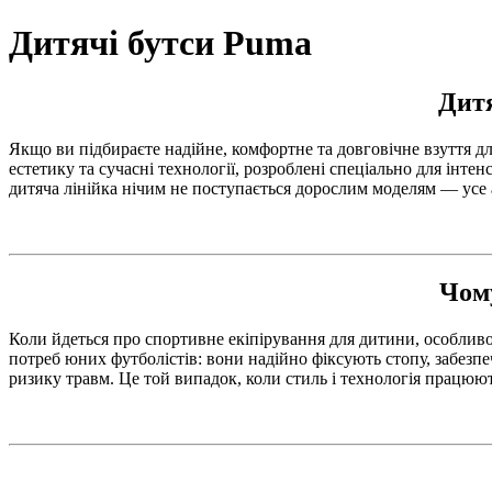
Дитячі бутси Puma
Дитя
Якщо ви підбираєте надійне, комфортне та довговічне взуття д
естетику та сучасні технології, розроблені спеціально для інте
дитяча лінійка нічим не поступається дорослим моделям — усе 
Чому
Коли йдеться про спортивне екіпірування для дитини, особливо
потреб юних футболістів: вони надійно фіксують стопу, забез
ризику травм. Це той випадок, коли стиль і технологія працюют