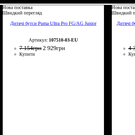
Нова поставка
Нова поста
Швидкий перегляд
Швидкий п
Дитячі бутси Puma Ultra Pro FG/AG Junior
Дитячі б
107510-03-EU
7 154
грн
2 929
грн
4 
Купити
Ку