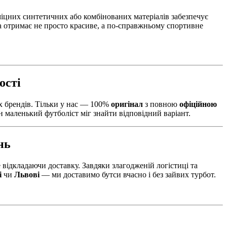
міцних синтетичних або комбінованих матеріалів забезпечує
а отримає не просто красиве, а по-справжньому спортивне
ості
 брендів. Тільки у нас — 100%
оригінал
з повною
офіційною
н маленький футболіст міг знайти відповідний варіант.
нь
е відкладаючи доставку. Завдяки злагодженій логістиці та
і
чи
Львові
— ми доставимо бутси вчасно і без зайвих турбот.