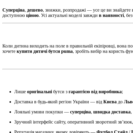
Суперціна
,
дешево
, знижки, розпродажі — усе це ви знайдете 
доступною
ціною
. Усі актуальні моделі завжди
в наявності
, бе
Коли дитина виходить на поле в правильній екіпіровці, вона п
хочете
купити дитячі бутси puma
, зробіть вибір на користь ф
Лише
оригінальні
бутси з
гарантією від виробника
;
Доставка в будь-який регіон України — від
Києва
до
Льв
Лояльні умови покупки —
суперціна
,
швидка доставка
,
Зручний інтерфейс сайту, оперативний зворотний зв’язок,
Репутація магазину, якому довіряють —
Футбол Стайл
/