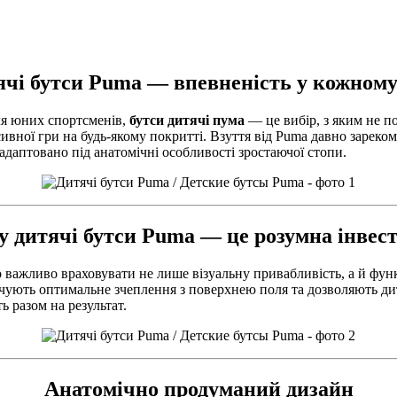
чі бутси Puma — впевненість у кожному
ля юних спортсменів,
бутси дитячі пума
— це вибір, з яким не п
нсивної гри на будь-якому покритті. Взуття від Puma давно зарек
адаптовано під анатомічні особливості зростаючої стопи.
 дитячі бутси Puma — це розумна інвес
 важливо враховувати не лише візуальну привабливість, а й фун
печують оптимальне зчеплення з поверхнею поля та дозволяють д
ь разом на результат.
Анатомічно продуманий дизайн