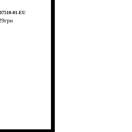
07510-01-EU
29
грн