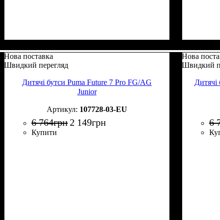
Нова поставка
Нова поста
Швидкий перегляд
Швидкий п
Дитячі бутси Puma Future 7 Pro FG/AG
Дитячі 
Junior
107728-03-EU
6 764
грн
2 149
грн
6 
Купити
Ку