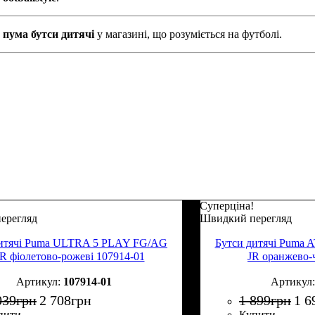
е
пума бутси дитячі
у магазині, що розуміється на футболі.
Суперціна!
ерегляд
Швидкий перегляд
дитячі Puma ULTRA 5 PLAY FG/AG
Бутси дитячі Puma
R фіолетово-рожеві 107914-01
JR оранжево-
107914-01
039
грн
2 708
грн
1 899
грн
1 6
пити
Купити