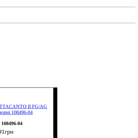
 ATTACANTO II FG/AG
чорні 108496-04
108496-04
91
грн