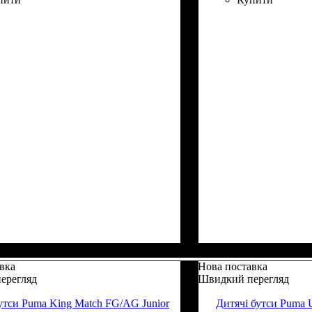
вка
Нова поставка
ерегляд
Швидкий перегляд
утси Puma King Match FG/AG Junior
Дитячі бутси Puma U