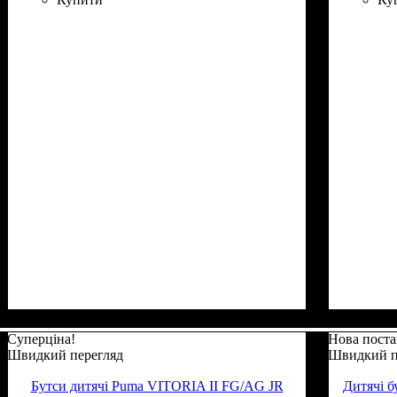
Суперціна!
Нова поста
Швидкий перегляд
Швидкий п
Бутси дитячі Puma VITORIA II FG/AG JR
Дитячі б