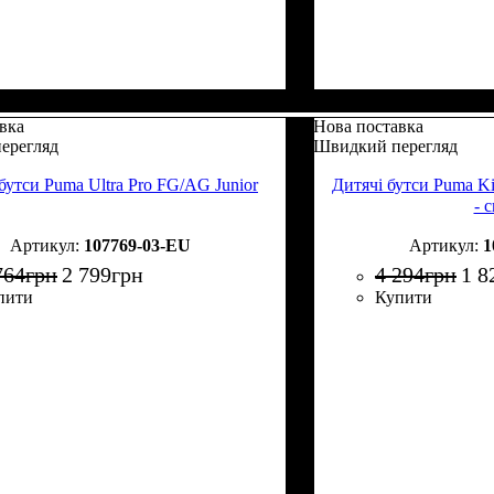
вка
Нова поставка
ерегляд
Швидкий перегляд
бутси Puma Ultra Pro FG/AG Junior
Дитячі бутси Puma K
- 
107769-03-EU
1
764
грн
2 799
грн
4 294
грн
1 8
пити
Купити