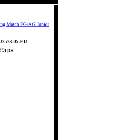
ing Match FG/AG Junior
07573-05-EU
89
грн