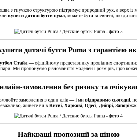
ошва з гнучкою структурою підтримує природний рух, а верх із 
шили
купити дитячі бутси пума
, можете бути впевнені, що дитин
купити дитячі бутси Puma з гарантією як
утбол Стайл
— офіційному представнику провідних спортивних
 пари. Ми пропонуємо різноманіття моделей і розмірів, щоб коже
нлайн-замовлення без ризику та очікува
млюйте замовлення в один клік — і ми
відправимо сьогодні
, н
 Неважливо, живете ви в
Києві
,
Харкові
,
Одесі
,
Дніпрі
,
Запоріжж
Найкращі пропозиції за ціною