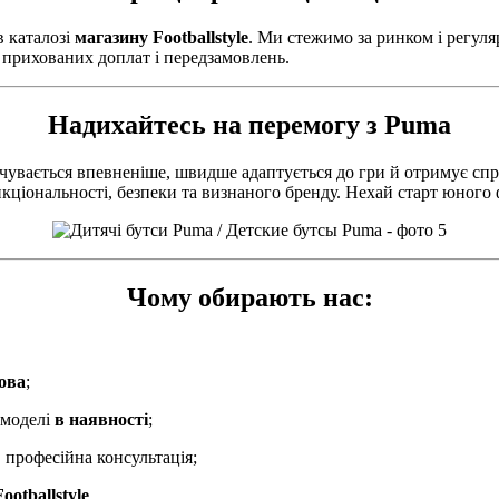
в каталозі
магазину Footballstyle
. Ми стежимо за ринком і регул
з прихованих доплат і передзамовлень.
Надихайтесь на перемогу з Puma
очувається впевненіше, швидше адаптується до гри й отримує сп
ункціональності, безпеки та визнаного бренду. Нехай старт юного 
Чому обирають нас:
ова
;
 моделі
в наявності
;
 професійна консультація;
Footballstyle
.