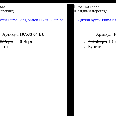
вка
Нова поставка
ерегляд
Швидкий перегляд
утси Puma King Match FG/AG Junior
Дитячі бутси Puma K
107573-04-EU
1
359
грн
1 889
грн
4 359
грн
1 8
пити
Купити