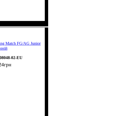
ing Match FG/AG Junior
синій
08048-02-EU
24
грн