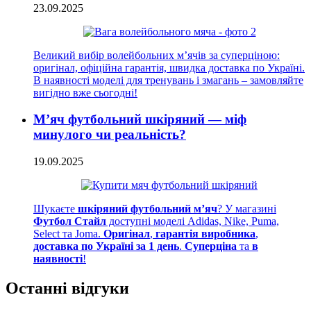
23.09.2025
Великий вибір волейбольних м’ячів за суперціною:
оригінал, офіційна гарантія, швидка доставка по Україні.
В наявності моделі для тренувань і змагань – замовляйте
вигідно вже сьогодні!
М’яч футбольний шкіряний — міф
минулого чи реальність?
19.09.2025
Шукаєте
шкіряний футбольний м’яч
? У магазині
Футбол Стайл
доступні моделі Adidas, Nike, Puma,
Select та Joma.
Оригінал
,
гарантія виробника
,
доставка по Україні за 1 день
.
Суперціна
та
в
наявності
!
Останні відгуки