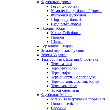
Футбольна форма
Гетри футбольні
Комплекти футбольної форми
Футболки футбольні
Шорти футбольні
Суддівська форма
Головні убори
Кепка, Бейсболка
Панама
Шапка
Горловики, Шарфи
Зимові перчатки, Рукавиці
Збірна України
Термобілизна, Білизна Спортивна
Термомайки
Термофутболки
Термокофти
Термошорти, Велосипедки
Термоштани, Лосини, Капрі
Термокомплект
Труси спортивні
Футболки, Майки
Майки та безрукавки спортивні
Поло та теніски
Сорочки