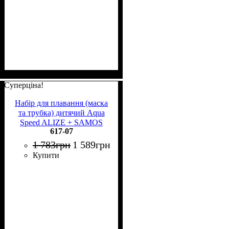
Суперціна!
Набір для плавання (маска
та трубка) дитячий Aqua
Speed ​​ALIZE + SAMOS
617-07
чорний 617-07
1 783
грн
1 589
грн
Купити