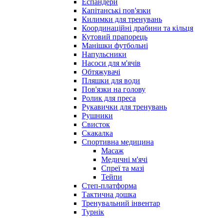
Еспандери
Капітанські пов'язки
Килимки для тренувань
Координаційні драбини та кільця
Кутовий прапорець
Манішки футбольні
Напульсники
Насоси для м'ячів
Обтяжувачі
Пляшки для води
Пов'язки на голову
Ролик для преса
Рукавички для тренувань
Рушники
Свисток
Скакалка
Спортивна медицина
Масаж
Медичні м'ячі
Спреї та мазі
Тейпи
Степ-платформа
Тактична дошка
Тренувальний інвентар
Турнік