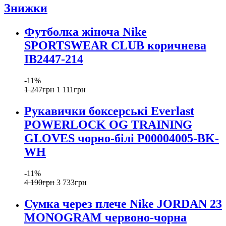
Знижки
Футболка жіноча Nike
SPORTSWEAR CLUB коричнева
IB2447-214
-11%
1 247
грн
1 111
грн
Рукавички боксерські Everlast
POWERLOCK OG TRAINING
GLOVES чорно-білі P00004005-BK-
WH
-11%
4 190
грн
3 733
грн
Сумка через плече Nike JORDAN 23
MONOGRAM червоно-чорна