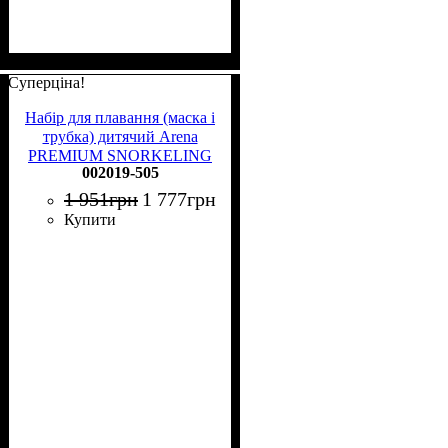
Суперціна!
Набір для плавання (маска і
трубка) дитячий Arena
PREMIUM SNORKELING
002019-505
SET JR чорний 002019-505
1 951
грн
1 777
грн
Купити