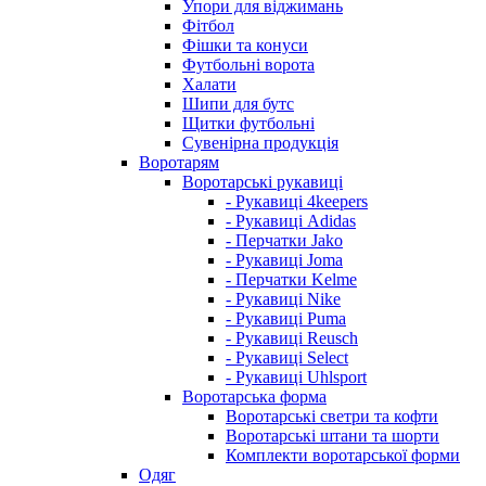
Упори для віджимань
Фітбол
Фішки та конуси
Футбольні ворота
Халати
Шипи для бутс
Щитки футбольні
Сувенірна продукція
Воротарям
Воротарські рукавиці
- Рукавиці 4keepers
- Рукавиці Adidas
- Перчатки Jako
- Рукавиці Joma
- Перчатки Kelme
- Рукавиці Nike
- Рукавиці Puma
- Рукавиці Reusch
- Рукавиці Select
- Рукавиці Uhlsport
Воротарська форма
Воротарські светри та кофти
Воротарські штани та шорти
Комплекти воротарської форми
Одяг