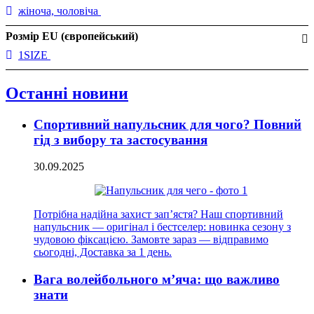
жіноча, чоловіча
Розмір EU (європейський)
1SIZE
Останні новини
Спортивний напульсник для чого? Повний
гід з вибору та застосування
30.09.2025
Потрібна надійна захист зап’ястя? Наш спортивний
напульсник — оригінал і бестселер: новинка сезону з
чудовою фіксацією. Замовте зараз — відправимо
сьогодні, Доставка за 1 день.
Вага волейбольного м’яча: що важливо
знати