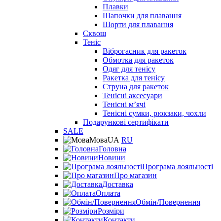
Плавки
Шапочки для плавання
Шорти для плавання
Сквош
Теніс
Віброгасник для ракеток
Обмотка для ракеток
Одяг для тенісу
Ракетка для тенісу
Струна для ракеток
Тенісні аксесуари
Тенісні мʼячі
Тенісні сумки, рюкзаки, чохли
Подарункові сертифікати
SALE
Мова
UA
RU
Головна
Новини
Програма лояльності
Про магазин
Доставка
Оплата
Обмін/Повернення
Розміри
Контакти