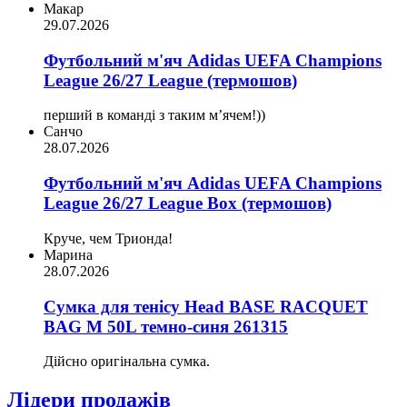
Макар
29.07.2026
Футбольний м'яч Adidas UEFA Champions
League 26/27 League (термошов)
перший в команді з таким мʼячем!))
Санчо
28.07.2026
Футбольний м'яч Adidas UEFA Champions
League 26/27 League Box (термошов)
Круче, чем Трионда!
Марина
28.07.2026
Сумка для тенісу Head BASE RACQUET
BAG M 50L темно-синя 261315
Дійсно оригінальна сумка.
Лідери продажів