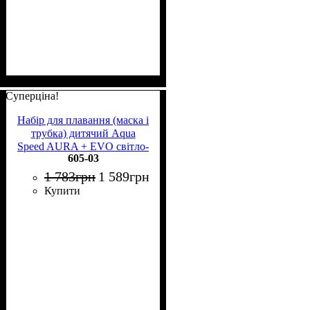
Суперціна!
Набір для плавання (маска і
трубка) дитячий Aqua
Speed AURA + EVO світло-
605-03
рожевий 605-03
1 783
грн
1 589
грн
Купити