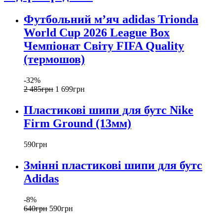
Футбольний м’яч adidas Trionda
World Cup 2026 League Box
Чемпіонат Світу FIFA Quality
(термошов)
-32%
2 485
грн
1 699
грн
Пластикові шипи для бутс Nike
Firm Ground (13мм)
590
грн
Змінні пластикові шипи для бутс
Adidas
-8%
640
грн
590
грн