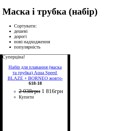
Маска і трубка (набір)
Сортувати:
дешеві
дорогі
нові надходження
популярність
Суперціна!
Набір для плавання (маска
та трубка) Aqua Speed ​​
BLAZE + BORNEO жовто-
618-18
чорний 618-18
2 038
грн
1 816
грн
Купити