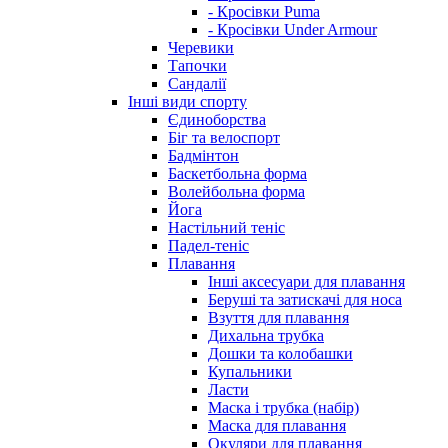
- Кросівки Puma
- Кросівки Under Armour
Черевики
Тапочки
Сандалії
Інші види спорту
Єдиноборства
Біг та велоспорт
Бадмінтон
Баскетбольна форма
Волейбольна форма
Йога
Настільний теніс
Падел-теніс
Плавання
Інші аксесуари для плавання
Беруші та затискачі для носа
Взуття для плавання
Дихальна трубка
Дошки та колобашки
Купальники
Ласти
Маска і трубка (набір)
Маска для плавання
Окуляри для плавання