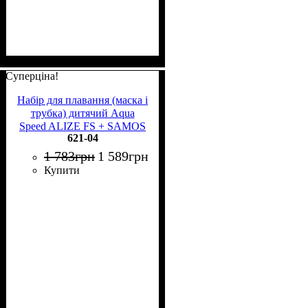
Суперціна!
Набір для плавання (маска і
трубка) дитячий Aqua
Speed ALIZE FS + SAMOS
621-04
бірюзовий 621-04
1 783
грн
1 589
грн
Купити