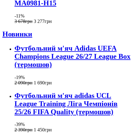
MA0981-H15
-11%
3 678
грн
3 277
грн
Новинки
Футбольний м'яч Adidas UEFA
Champions League 26/27 League Box
(термошов)
-19%
2 090
грн
1 690
грн
Футбольний м'яч adidas UCL
League Training Ліга Чемпіонів
25/26 FIFA Quality (термошов)
-39%
2 390
грн
1 450
грн