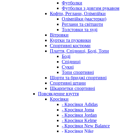
Футболки
Футболки з довгим рукавом
Кофти, Реглани, Олімпійки
Олімпійки (мастерки)
Реглани та світшоти
Толстовки та худі
Вітровки
Куртки та пуховики
Спортивні костюми
Плаття, Спідниці, Боді, Топи
Боді
Спідниці
Сукні
Топи спортивні
Шорти та бриджі спортивні
Спортивні штани
Шкарпетки спортивні
Повсякденне взуття
Кросівки
- Кросівки Adidas
- Кросівки Joma
- Кросівки Jordan
- Кросівки Kelme
- Кросівки New Balance
- Кросівки Nike