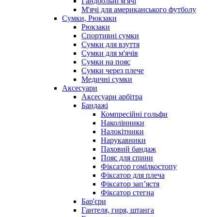
Гандбольні м'ячі
М'ячі для американського футболу
Сумки, Рюкзаки
Рюкзаки
Спортивні сумки
Сумки для взуття
Сумки для м'ячів
Сумки на пояс
Сумки через плече
Медичні сумки
Аксесуари
Аксесуари арбітра
Бандажі
Компресійні гольфи
Наколінники
Налокітники
Нарукавники
Паховий бандаж
Пояс для спини
Фіксатор гомілкостопу
Фіксатор для плеча
Фіксатор запʼястя
Фіксатор стегна
Бар'єри
Гантеля, гиря, штанга