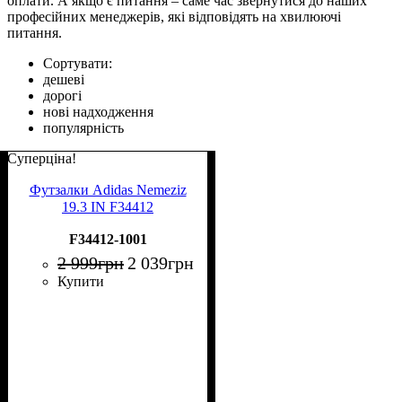
оплати. А якщо є питання – саме час звернутися до наших
професійних менеджерів, які відповідять на хвилюючі
питання.
Сортувати:
дешеві
дорогі
нові надходження
популярність
Суперціна!
Футзалки Adidas Nemeziz
19.3 IN F34412
F34412-1001
2 999
грн
2 039
грн
Купити