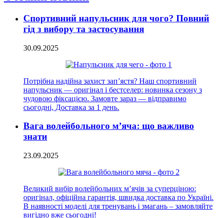
Спортивний напульсник для чого? Повний
гід з вибору та застосування
30.09.2025
Потрібна надійна захист зап’ястя? Наш спортивний
напульсник — оригінал і бестселер: новинка сезону з
чудовою фіксацією. Замовте зараз — відправимо
сьогодні, Доставка за 1 день.
Вага волейбольного м’яча: що важливо
знати
23.09.2025
Великий вибір волейбольних м’ячів за суперціною:
оригінал, офіційна гарантія, швидка доставка по Україні.
В наявності моделі для тренувань і змагань – замовляйте
вигідно вже сьогодні!