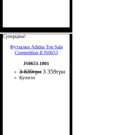
Суперціна!
Футзалки Adidas Top Sala
Competition II JS0653
JS0653-1001
3 839
грн
3 359
грн
Купити