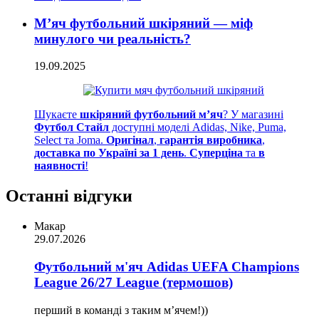
М’яч футбольний шкіряний — міф
минулого чи реальність?
19.09.2025
Шукаєте
шкіряний футбольний м’яч
? У магазині
Футбол Стайл
доступні моделі Adidas, Nike, Puma,
Select та Joma.
Оригінал
,
гарантія виробника
,
доставка по Україні за 1 день
.
Суперціна
та
в
наявності
!
Останні відгуки
Макар
29.07.2026
Футбольний м'яч Adidas UEFA Champions
League 26/27 League (термошов)
перший в команді з таким мʼячем!))