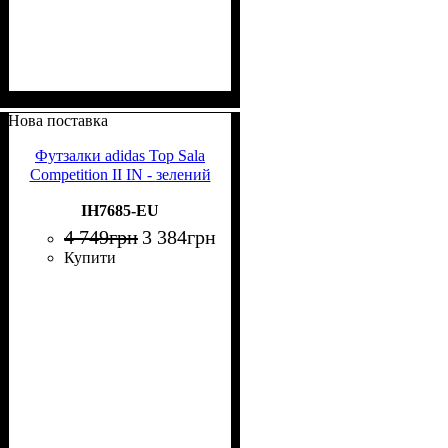
Нова поставка
Футзалки adidas Top Sala
Competition II IN - зелений
IH7685-EU
4 749
грн
3 384
грн
Купити