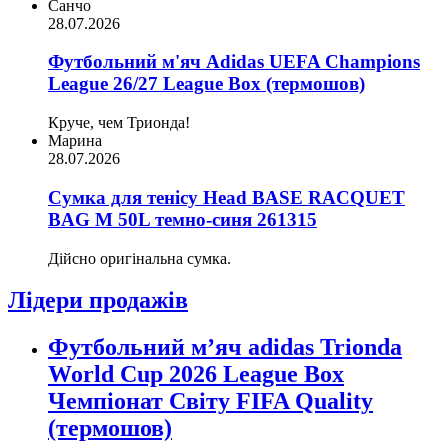
Санчо
28.07.2026
Футбольний м'яч Adidas UEFA Champions
League 26/27 League Box (термошов)
Круче, чем Трионда!
Марина
28.07.2026
Сумка для тенісу Head BASE RACQUET
BAG M 50L темно-синя 261315
Дійсно оригінальна сумка.
Лідери продажів
Футбольний м’яч adidas Trionda
World Cup 2026 League Box
Чемпіонат Світу FIFA Quality
(термошов)