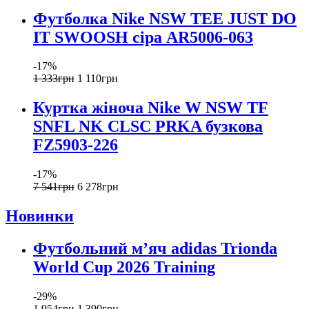
Футболка Nike NSW TEE JUST DO
IT SWOOSH сіра AR5006-063
-17%
1 333
грн
1 110
грн
Куртка жіноча Nike W NSW TF
SNFL NK CLSC PRKA бузкова
FZ5903-226
-17%
7 541
грн
6 278
грн
Новинки
Футбольний м’яч adidas Trionda
World Cup 2026 Training
-29%
1 954
грн
1 390
грн