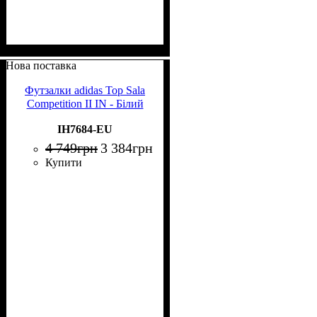
Нова поставка
Футзалки adidas Top Sala
Competition II IN - Білий
IH7684-EU
4 749
грн
3 384
грн
Купити