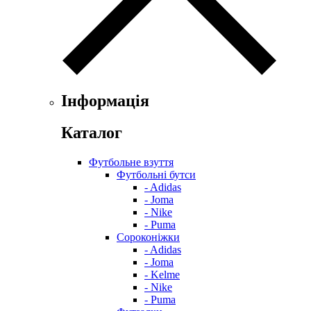
Інформація
Каталог
Футбольне взуття
Футбольні бутси
- Adidas
- Joma
- Nike
- Puma
Сороконіжки
- Adidas
- Joma
- Kelme
- Nike
- Puma