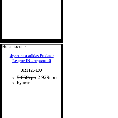
Нова поставка
Футзалки adidas Predator
League IN - червоний
JR3125-EU
5 659
грн
2 929
грн
Купити