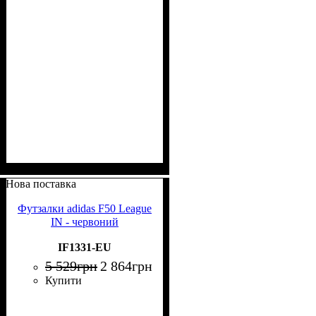
Нова поставка
Футзалки adidas F50 League
IN - червоний
IF1331-EU
5 529
грн
2 864
грн
Купити