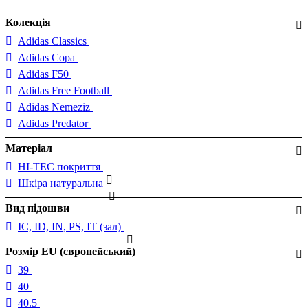
Колекція
Adidas Classics
Adidas Copa
Adidas F50
Adidas Free Football
Adidas Nemeziz
Adidas Predator
Матеріал
HI-TEC покриття
Шкіра натуральна
Вид підошви
IC, ID, IN, PS, IT (зал)
Розмір EU (європейський)
39
40
40.5