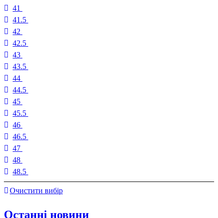
41
41.5
42
42.5
43
43.5
44
44.5
45
45.5
46
46.5
47
48
48.5
Очистити вибір
Останні новини