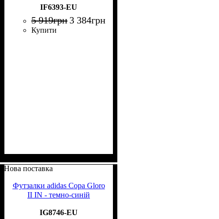
IF6393-EU
5 919
грн
3 384
грн
Купити
Нова поставка
Футзалки adidas Copa Gloro
II IN - темно-синій
IG8746-EU