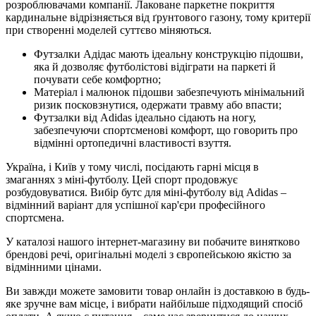
розроблювачами компанії. Лаковане паркетне покриття
кардинальне відрізняється від ґрунтового газону, тому критерії
при створенні моделей суттєво міняються.
Футзалки Адідас мають ідеальну конструкцію підошви,
яка й дозволяє футболістові відіграти на паркеті й
почувати себе комфортно;
Матеріал і малюнок підошви забезпечують мінімальний
ризик посковзнутися, одержати травму або впасти;
Футзалки від Adidas ідеально сідають на ногу,
забезпечуючи спортсменові комфорт, що говорить про
відмінні ортопедичні властивості взуття.
Україна, і Київ у тому числі, посідають гарні місця в
змаганнях з міні-футболу. Цей спорт продовжує
розбудовуватися. Вибір бутс для міні-футболу від Adidas –
відмінний варіант для успішної кар'єри професійного
спортсмена.
У каталозі нашого інтернет-магазину ви побачите винятково
брендові речі, оригінальні моделі з європейською якістю за
відмінними цінами.
Ви завжди можете замовити товар онлайн із доставкою в будь-
яке зручне вам місце, і вибрати найбільше підходящий спосіб