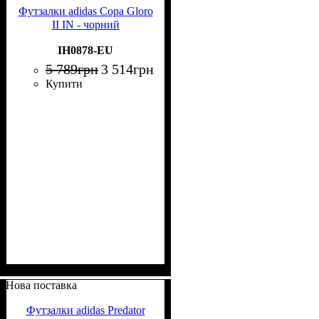
Футзалки adidas Copa Gloro
II IN - чорний
IH0878-EU
5 789
грн
3 514
грн
Купити
Нова поставка
Футзалки adidas Predator