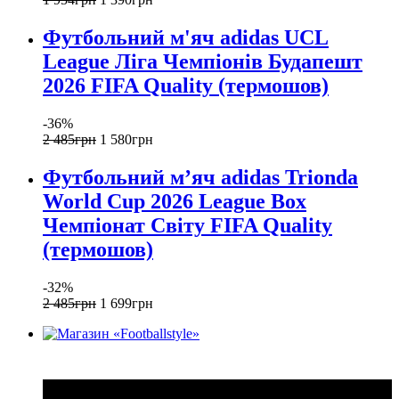
Футбольний м'яч adidas UCL
League Ліга Чемпіонів Будапешт
2026 FIFA Quality (термошов)
-36%
2 485
грн
1 580
грн
Футбольний м’яч adidas Trionda
World Cup 2026 League Box
Чемпіонат Світу FIFA Quality
(термошов)
-32%
2 485
грн
1 699
грн