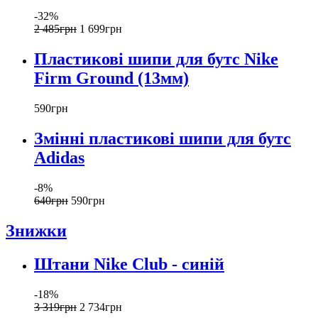
-32%
2 485
грн
1 699
грн
Пластикові шипи для бутс Nike
Firm Ground (13мм)
590
грн
Змінні пластикові шипи для бутс
Adidas
-8%
640
грн
590
грн
Знижки
Штани Nike Club - синій
-18%
3 319
грн
2 734
грн