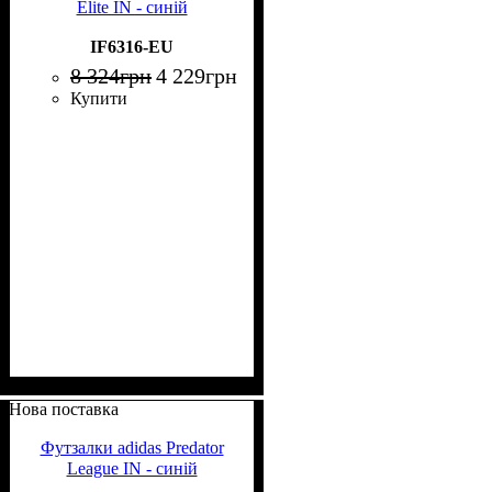
Elite IN - синій
IF6316-EU
8 324
грн
4 229
грн
Купити
Нова поставка
Футзалки adidas Predator
League IN - синій