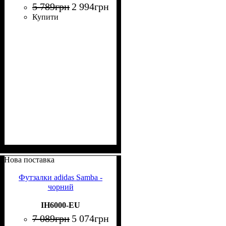
5 789
грн
2 994
грн
Купити
Нова поставка
Футзалки adidas Samba -
чорний
IH6000-EU
7 089
грн
5 074
грн