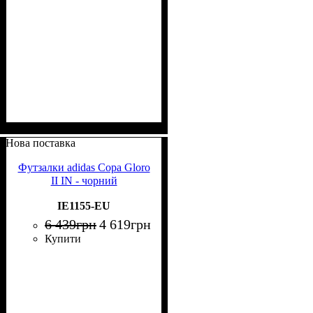
Нова поставка
Футзалки adidas Copa Gloro
II IN - чорний
IE1155-EU
6 439
грн
4 619
грн
Купити