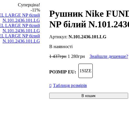
Суперціна!
-11%
Рушник Nike FU
NP білий N.101.243
N.101.2436.101.LG
В наявності
1 437
грн
1 280
грн
Знайшли дешевше?
1SIZE
РОЗМІР EU:
Таблиця розмірів
В кошик