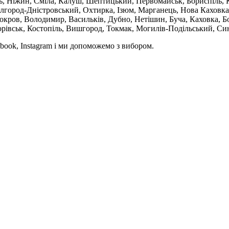
ль, Ніжин, Сміла, Калуш, Шептицький, Первомайськ, Бориспіль, К
ілгород-Дністровський, Охтирка, Ізюм, Марганець, Нова Каховка
кров, Володимир, Васильків, Дубно, Нетішин, Буча, Каховка, Бо
орівськ, Костопіль, Вишгород, Токмак, Могилів-Подільський, Син
book, Instagram і ми допоможемо з вибором.