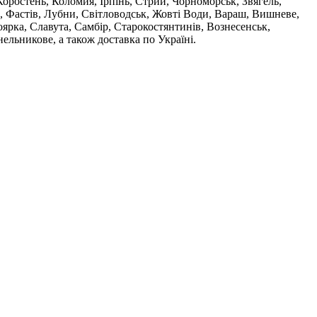
оростень, Коломия, Ірпінь, Стрий, Чорноморськ, Звягель,
, Фастів, Лубни, Світловодськ, Жовті Води, Вараш, Вишневе,
ярка, Славута, Самбір, Старокостянтинів, Вознесенськ,
ельникове, а також доставка по Україні.