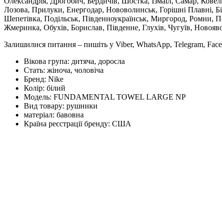
Олександрія, Дрогобич, Бердичів, Шостка, Ізмаїл, Самар, Кове
Лозова, Прилуки, Енергодар, Нововолинськ, Горішні Плавні, Б
Шепетівка, Подільськ, Південноукраїнськ, Миргород, Ромни, По
Жмеринка, Обухів, Борислав, Південне, Глухів, Чугуїв, Новояв
Залишилися питання – пишіть у Viber, WhatsApp, Telegram, Face
Вікова група:
дитяча, доросла
Стать:
жіноча, чоловіча
Бренд:
Nike
Колір:
білий
Модель:
FUNDAMENTAL TOWEL LARGE NP
Вид товару:
рушники
матеріал:
бавовна
Країна реєстрації бренду:
США