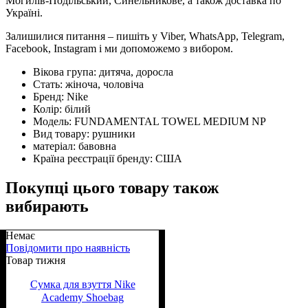
Могилів-Подільський, Синельникове, а також доставка по
Україні.
Залишилися питання – пишіть у Viber, WhatsApp, Telegram,
Facebook, Instagram і ми допоможемо з вибором.
Вікова група:
дитяча, доросла
Стать:
жіноча, чоловіча
Бренд:
Nike
Колір:
білий
Модель:
FUNDAMENTAL TOWEL MEDIUM NP
Вид товару:
рушники
матеріал:
бавовна
Країна реєстрації бренду:
США
Покупці цього товару також
вибирають
Немає
Повідомити про наявність
Товар тижня
Сумка для взуття Nike
Academy Shoebag