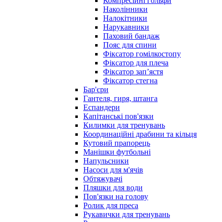
Компресійні гольфи
Наколінники
Налокітники
Нарукавники
Паховий бандаж
Пояс для спини
Фіксатор гомілкостопу
Фіксатор для плеча
Фіксатор запʼястя
Фіксатор стегна
Бар'єри
Гантеля, гиря, штанга
Еспандери
Капітанські пов'язки
Килимки для тренувань
Координаційні драбини та кільця
Кутовий прапорець
Манішки футбольні
Напульсники
Насоси для м'ячів
Обтяжувачі
Пляшки для води
Пов'язки на голову
Ролик для преса
Рукавички для тренувань