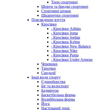
Топи спортивні
Шорти та бриджі спортивні
Спортивні штани
Шкарпетки спортивні
Повсякденне взуття
Кросівки
- Кросівки Adidas
- Кросівки Joma
- Кросівки Jordan
- Кросівки Kelme
- Кросівки New Balance
- Кросівки Nike
- Кросівки Puma
- Кросівки Under Armour
Черевики
Тапочки
Сандалії
Інші види спорту
Єдиноборства
Біг та велоспорт
Бадмінтон
Баскетбольна форма
Волейбольна форма
Йога
Настільний теніс