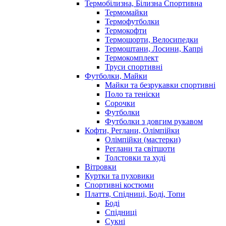
Термобілизна, Білизна Спортивна
Термомайки
Термофутболки
Термокофти
Термошорти, Велосипедки
Термоштани, Лосини, Капрі
Термокомплект
Труси спортивні
Футболки, Майки
Майки та безрукавки спортивні
Поло та теніски
Сорочки
Футболки
Футболки з довгим рукавом
Кофти, Реглани, Олімпійки
Олімпійки (мастерки)
Реглани та світшоти
Толстовки та худі
Вітровки
Куртки та пуховики
Спортивні костюми
Плаття, Спідниці, Боді, Топи
Боді
Спідниці
Сукні