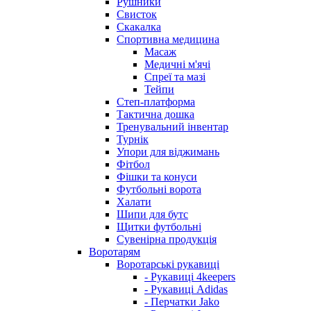
Рушники
Свисток
Скакалка
Спортивна медицина
Масаж
Медичні м'ячі
Спреї та мазі
Тейпи
Степ-платформа
Тактична дошка
Тренувальний інвентар
Турнік
Упори для віджимань
Фітбол
Фішки та конуси
Футбольні ворота
Халати
Шипи для бутс
Щитки футбольні
Сувенірна продукція
Воротарям
Воротарські рукавиці
- Рукавиці 4keepers
- Рукавиці Adidas
- Перчатки Jako