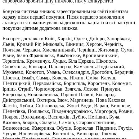
спробуємо зробити ціну нижчою, ніж у конкурента!
Бонусна система знижок зареєстрованим на сайті клієнтам
одразу після першої покупки. Після першого замовлення
активується накопичувальна дисконтна карта і на всі наступні
покупки діятиме додаткова знижка.
Експрес доставка в Київ, Харків, Одеса, Дніпро, Запоріжжя,
Львів, Кривий Ріг, Миколаїв, Вінниця, Херсон, Чернігів,
Полтава, Черкаси, Хмельницький, Чернівці, Житомир, Суми,
Рівне, Івано-Франківськ, Кам'янське, Кропивницький,
Тернопіль, Кременчук, Луцьк, Біла Церква, Нікополь,
Слов'янськ, Бровари, Павлоград, Кам'янець-Подільський,
Мукачево, Конотоп, Умань, Олександрія, Дрогобич, Бердичів,
Шостка, Ізмаїл, Самар, Ковель, Ніжин, Сміла, Калуш,
Шептицький, Первомайськ, Бориспіль, Коростень, Коломия,
Ірпінь, Стрий, Чорноморськ, Звягель, Лозова, Прилуки,
Енергодар, Нововолинськ, Горішні Плавні, Білгород-
Дністровський, Охтирка, Ізюм, Марганець, Нова Каховка,
Фастів, Лубни, Світловодськ, Жовті Води, Вараш, Вишневе,
Шепетівка, Подільськ, Південноукраїнськ, Миргород, Ромни,
Покров, Володимир, Васильків, Дубно, Нетішин, Буча,
Каховка, Боярка, Славута, Самбір, Старокостянтинів,
Вознесенськ, Жмеринка, Обухів, Борислав, Південне, Глухів,
Чугуїв, Новояворівськ, Костопіль, Вишгород, Токмак,