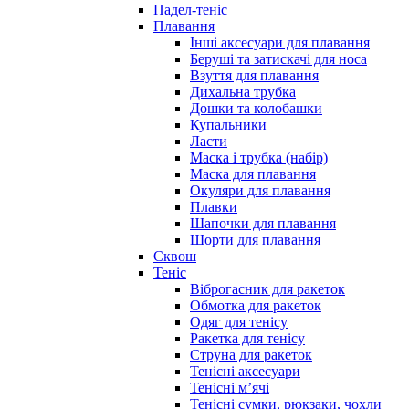
Падел-теніс
Плавання
Інші аксесуари для плавання
Беруші та затискачі для носа
Взуття для плавання
Дихальна трубка
Дошки та колобашки
Купальники
Ласти
Маска і трубка (набір)
Маска для плавання
Окуляри для плавання
Плавки
Шапочки для плавання
Шорти для плавання
Сквош
Теніс
Віброгасник для ракеток
Обмотка для ракеток
Одяг для тенісу
Ракетка для тенісу
Струна для ракеток
Тенісні аксесуари
Тенісні мʼячі
Тенісні сумки, рюкзаки, чохли