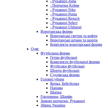
- Рукавиці Joma
- Перчатки Kelme
- Рукавиці Nike
- Рукавиці Puma
- Рукавиці Reusch
- Рукавиці Select
- Рукавиці Uhlsport
Воротарська форма
Воротарські светри та кофти
Воротарські штани та шорти
Комплекти воротарської форми
Одяг
Футбольна форма
Гетри футбольні
Комплекти футбольної форми
Футболки футбольні
Шорти футбольні
Суддівська форма
Головні убори
Кепка, Бейсболка
Панама
Шапка
Горловики, Шарфи
Зимові перчатки, Рукавиці
Збірна України