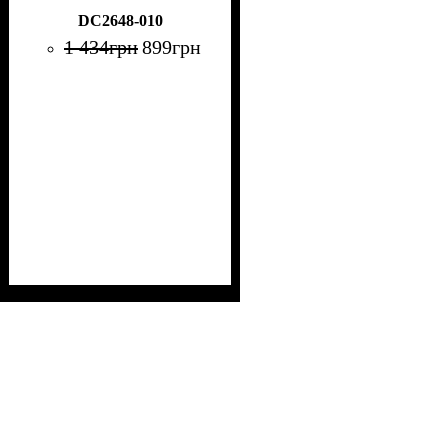
DC2648-010
1 434
грн
899
грн