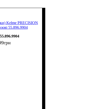
вки) Kelme PRECISION
ові 55.896.9904
55.896.9904
99
грн