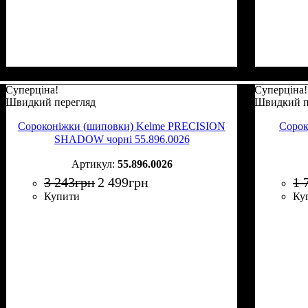
Суперціна!
Суперціна!
Швидкий перегляд
Швидкий п
Сороконіжки (шиповки) Kelme PRECISION
Сорок
SHADOW чорні 55.896.0026
55.896.0026
3 243
грн
2 499
грн
1 
Купити
Ку