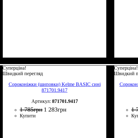
Суперціна!
Суперціна!
Швидкий перегляд
Швидкий п
Сороконіжки (шиповки) Kelme BASIC сині
Сорокон
871701.9417
871701.9417
1 785
грн
1 283
грн
1 
Купити
Ку