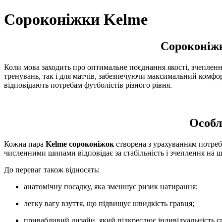
Сороконіжки Kelme
Сороконіжк
Коли мова заходить про оптимальне поєднання якості, зчепленн
тренувань, так і для матчів, забезпечуючи максимальний комфор
відповідають потребам футболістів різного рівня.
Особл
Кожна пара
Kelme сороконіжок
створена з урахуванням потреб 
численними шипами відповідає за стабільність і зчеплення на ш
До переваг також відносять:
анатомічну посадку, яка зменшує ризик натирання;
легку вагу взуття, що підвищує швидкість гравця;
привабливий дизайн, який підкреслює індивідуальність с