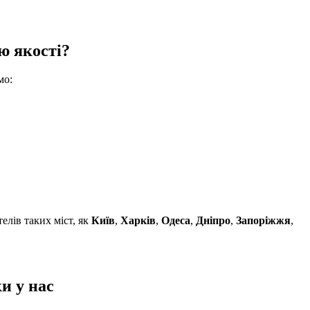
ю якості?
мо:
елів таких міст, як
Київ
,
Харків
,
Одеса
,
Дніпро
,
Запоріжжя
,
и у нас