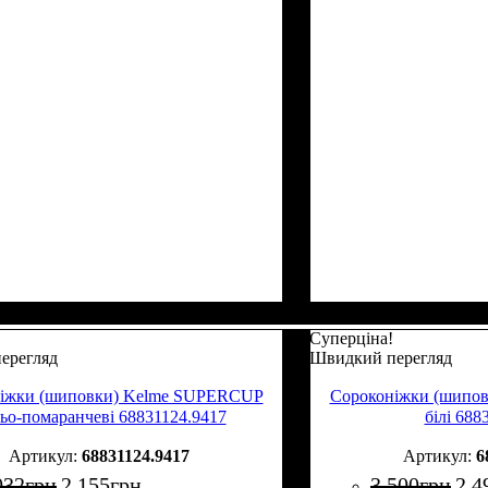
Суперціна!
ерегляд
Швидкий перегляд
іжки (шиповки) Kelme SUPERCUP
Сороконіжки (шипо
ьо-помаранчеві 68831124.9417
білі 688
68831124.9417
6
032
грн
2 155
грн
3 500
грн
2 4