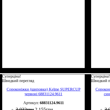
Суперціна!
Суперціна!
Швидкий перегляд
Швидкий п
Сороконіжки (шиповки) Kelme SUPERCUP
Сорокон
червоні 68831124.9611
син
68831124.9611
3 032
грн
2 155
грн
3 