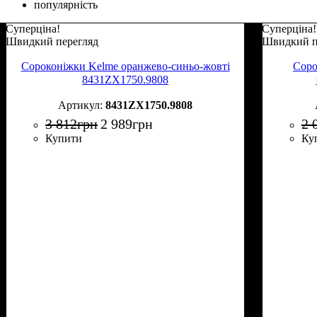
популярність
Суперціна!
Суперціна!
Швидкий перегляд
Швидкий п
Сороконіжки Kelme оранжево-синьо-жовті
Соро
8431ZX1750.9808
8431ZX1750.9808
3 812
грн
2 989
грн
2 
Купити
Ку