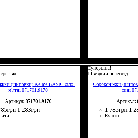
Суперціна!
ерегляд
Швидкий перегляд
іжки (шиповки) Kelme BASIC біло-
Сороконіжки (шипов
м'ятні 871701.9170
сині 87
871701.9170
785
грн
1 283
грн
1 785
грн
1 2
пити
Купити