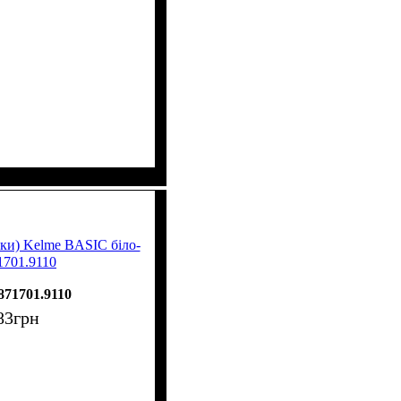
ки) Kelme BASIC біло-
1701.9110
871701.9110
83
грн