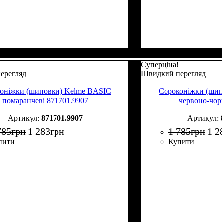
Суперціна!
ерегляд
Швидкий перегляд
оніжки (шиповки) Kelme BASIC
Сороконіжки (ши
помаранчеві 871701.9907
червоно-чор
871701.9907
785
грн
1 283
грн
1 785
грн
1 2
пити
Купити