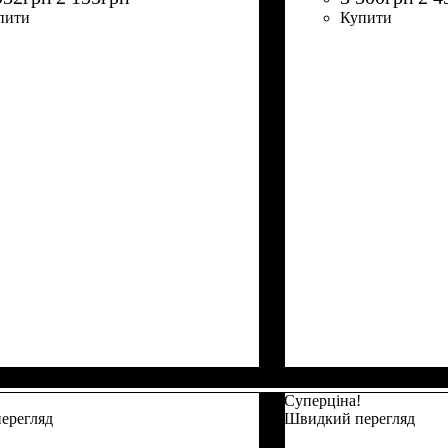
пити
Купити
Суперціна!
ерегляд
Швидкий перегляд