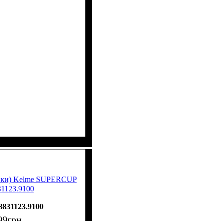
вки) Kelme SUPERCUP
31123.9100
8831123.9100
99
грн