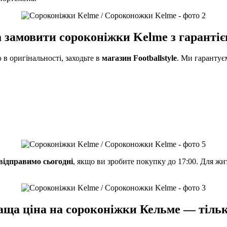
а
замовити сороконіжки Kelme
з гарантіє
 в оригінальності, заходьте в
магазин Footballstyle
. Ми гарантує
відправимо сьогодні
, якщо ви зробите покупку до 17:00. Для жит
аща
ціна на сороконіжки Кельме
— тільк