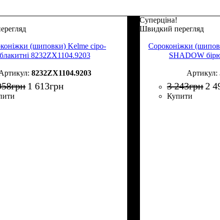
Суперціна!
ерегляд
Швидкий перегляд
коніжки (шиповки) Kelme сіро-
Сороконіжки (шипо
блакитні 8232ZX1104.9203
SHADOW бірюз
8232ZX1104.9203
058
грн
1 613
грн
3 243
грн
2 4
пити
Купити