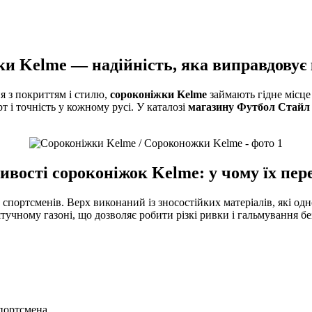
и Kelme — надійність, яка виправдовує
я з покриттям і стилю,
сороконіжки Kelme
займають гідне місце 
т і точність у кожному русі. У каталозі
магазину Футбол Стайл
ивості сороконіжок Kelme: у чому їх пер
спортсменів. Верх виконаний із зносостійких матеріалів, які од
тучному газоні, що дозволяє робити різкі ривки і гальмування бе
портсмена.