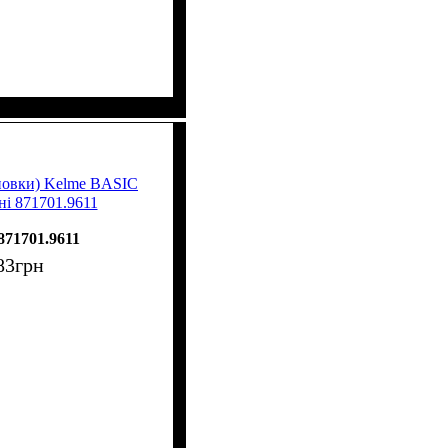
повки) Kelme BASIC
ні 871701.9611
871701.9611
83
грн