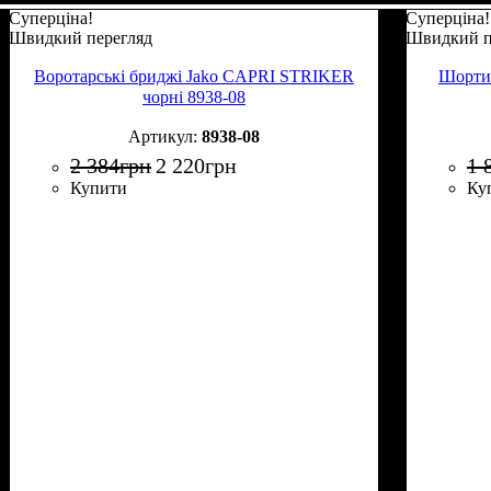
Суперціна!
Суперціна!
Швидкий перегляд
Швидкий п
Воротарські бриджі Jako CAPRI STRIKER
Шорти 
чорні 8938-08
8938-08
2 384
грн
2 220
грн
1 
Купити
Ку