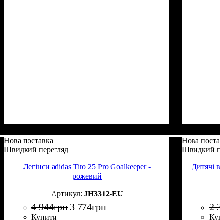
Нова поставка
Нова поста
Швидкий перегляд
Швидкий п
Легінси adidas Tiro 25 Pro Goalkeeper -
Дитячі в
рожевий
JH3312-EU
4 944
грн
3 774
грн
2 
Купити
Ку