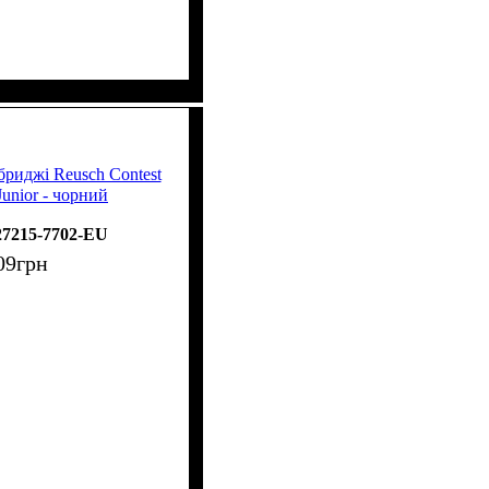
бриджі Reusch Contest
Junior - чорний
27215-7702-EU
09
грн