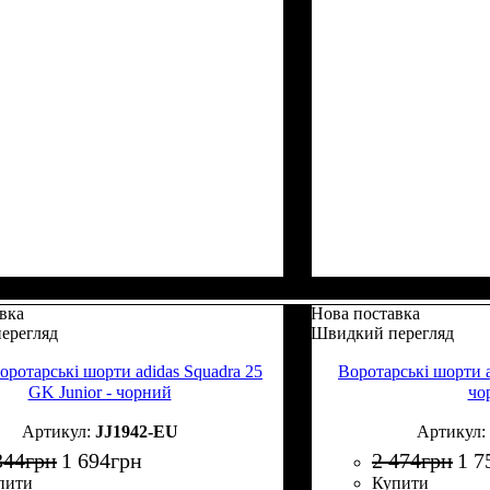
вка
Нова поставка
ерегляд
Швидкий перегляд
оротарські шорти adidas Squadra 25
Воротарські шорти a
GK Junior - чорний
чо
JJ1942-EU
344
грн
1 694
грн
2 474
грн
1 7
пити
Купити