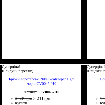
Суперціна!
Суперціна!
Швидкий перегляд
Швидкий п
Брюки воротарські Nike Goalkeeper Tight
Во
чорні CV0045-010
CV0045-010
3 536
грн
3 211
грн
1 
Купити
Ку