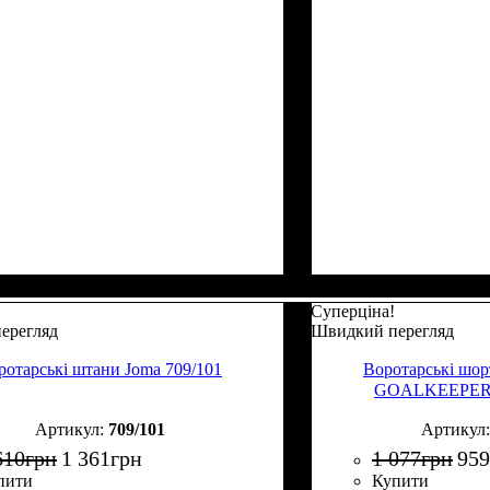
Суперціна!
ерегляд
Швидкий перегляд
ротарські штани Joma 709/101
Воротарські шор
GOALKEEPER ч
709/101
610
грн
1 361
грн
1 077
грн
959
пити
Купити