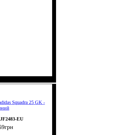
didas Squadra 25 GK -
рний
JF2483-EU
59
грн