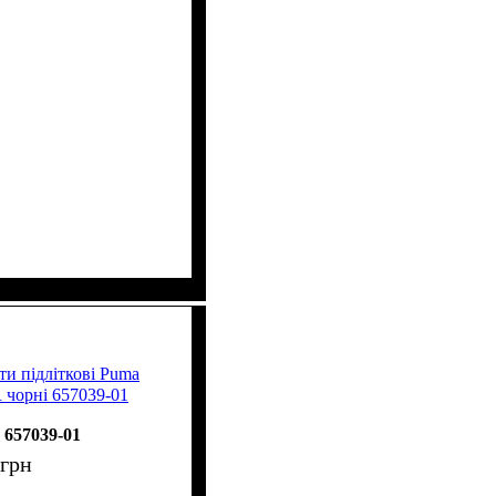
ти підліткові Puma
орні 657039-01
657039-01
грн