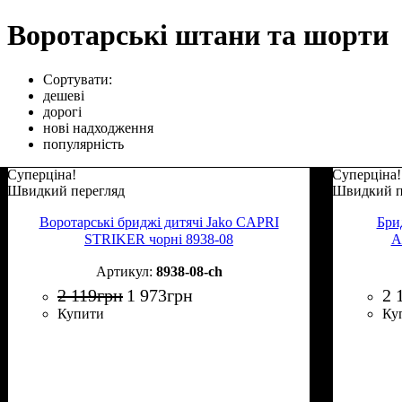
Воротарські штани та шорти
Сортувати:
дешеві
дорогі
нові надходження
популярність
Суперціна!
Суперціна!
Швидкий перегляд
Швидкий п
Воротарські бриджі дитячі Jako CAPRI
Брид
STRIKER чорні 8938-08
A
8938-08-ch
2 119
грн
1 973
грн
2 
Купити
Ку