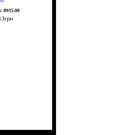
8935-08
13
грн