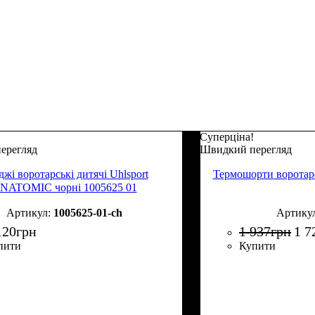
Суперціна!
ерегляд
Швидкий перегляд
жі воротарські дитячі Uhlsport
Термошорти воротарс
NATOMIC чорні 1005625 01
1005625-01-ch
120
грн
1 937
грн
1 7
пити
Купити