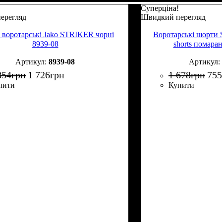
Суперціна!
ерегляд
Швидкий перегляд
воротарські Jako STRIKER чорні
Воротарські шорти Se
8939-08
shorts помара
8939-08
854
грн
1 726
грн
1 678
грн
755
пити
Купити