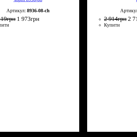
8936-08-ch
119
грн
1 973
грн
2 914
грн
2 7
пити
Купити