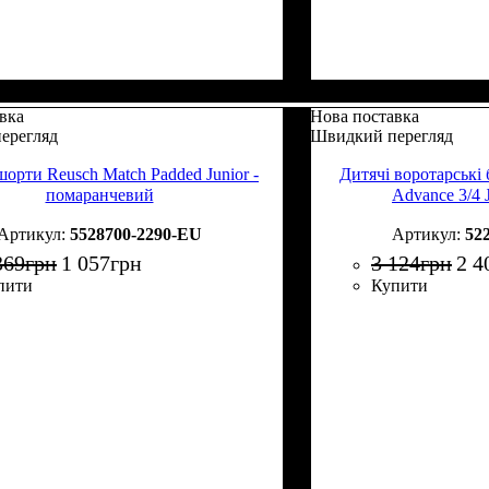
вка
Нова поставка
ерегляд
Швидкий перегляд
шорти Reusch Match Padded Junior -
Дитячі воротарські 
помаранчевий
Advance 3/4 
5528700-2290-EU
52
369
грн
1 057
грн
3 124
грн
2 4
пити
Купити