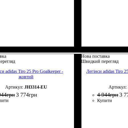
вка
Нова поставка
ерегляд
Швидкий перегляд
си adidas Tiro 25 Pro Goalkeeper -
Легінси adidas Tiro 2
жовтий
JH3314-EU
944
грн
3 774
грн
4 944
грн
3 7
пити
Купити