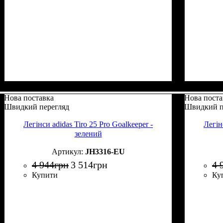
Нова поставка
Нова поста
Швидкий перегляд
Швидкий п
Легінси adidas Tiro 25 Pro Goalkeeper -
Легін
зелений
JH3316-EU
4 944
грн
3 514
грн
4 
Купити
Ку