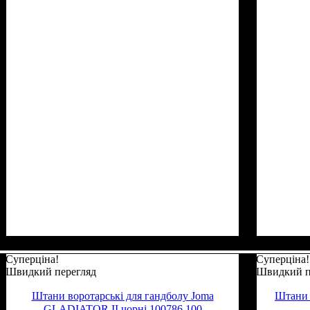
Суперціна!
Суперціна!
Швидкий перегляд
Швидкий п
Штани воротарські для гандболу Joma
Штани 
GLADIATOR II чорні 100786.100