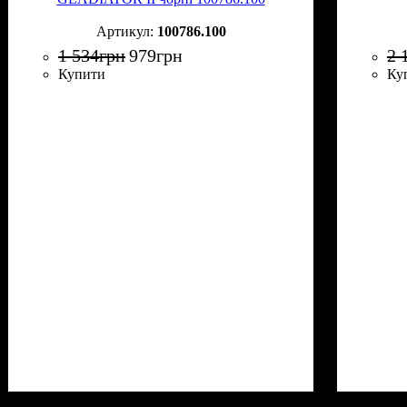
100786.100
1 534
грн
979
грн
2 
Купити
Ку