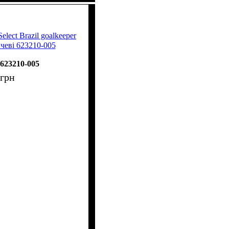
lect Brazil goalkeeper
нчеві 623210-005
623210-005
грн