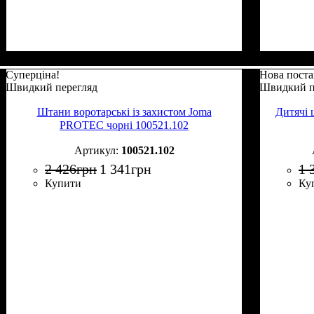
Суперціна!
Нова поста
Швидкий перегляд
Швидкий п
Штани воротарські із захистом Joma
Дитячі 
PROTEC чорні 100521.102
100521.102
2 426
грн
1 341
грн
1 
Купити
Ку