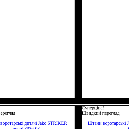
Суперціна!
ерегляд
Швидкий перегляд
воротарські дитячі Jako STRIKER
Штани воротарські J
чорні 8936-08