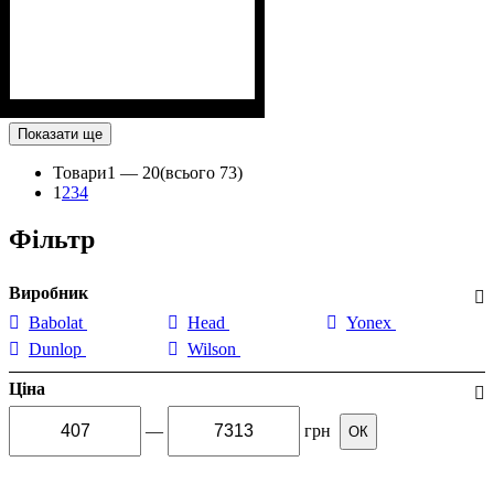
Показати ще
Товари
1 —
20
(всього 73)
1
2
3
4
Фільтр
Виробник
Babolat
Head
Yonex
Dunlop
Wilson
Ціна
—
грн
ОК