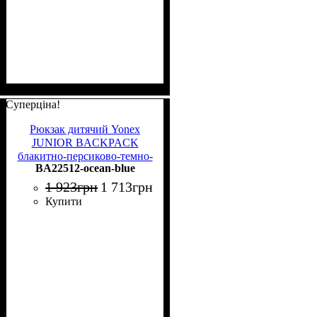
Суперціна!
Рюкзак дитячий Yonex
JUNIOR BACKPACK
блакитно-персиково-темно-
BA22512-ocean-blue
синій BA22512 ocean blue
1 923
грн
1 713
грн
Купити