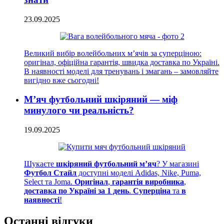
23.09.2025
Великий вибір волейбольних м’ячів за суперціною:
оригінал, офіційна гарантія, швидка доставка по Україні.
В наявності моделі для тренувань і змагань – замовляйте
вигідно вже сьогодні!
М’яч футбольний шкіряний — міф
минулого чи реальність?
19.09.2025
Шукаєте
шкіряний футбольний м’яч
? У магазині
Футбол Стайл
доступні моделі Adidas, Nike, Puma,
Select та Joma.
Оригінал
,
гарантія виробника
,
доставка по Україні за 1 день
.
Суперціна
та
в
наявності
!
Останні відгуки