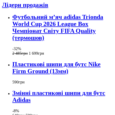
Лідери продажів
Футбольний м’яч adidas Trionda
World Cup 2026 League Box
Чемпіонат Світу FIFA Quality
(термошов)
-32%
2 485
грн
1 699
грн
Пластикові шипи для бутс Nike
Firm Ground (13мм)
590
грн
Змінні пластикові шипи для бутс
Adidas
-8%