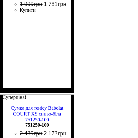
1 999
грн
1 781
грн
Купити
Суперціна!
Сумка для тенісу Babolat
COURT XS синьо-біла
751250-100
751250-100
2 439
грн
2 173
грн