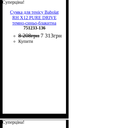
Суперціна!
Сумка для тенісу Babolat
RH X12 PURE DRIVE
темно-синьо-блакитна
751233-136
751233-136
8 208
грн
7 313
грн
Купити
Суперціна!