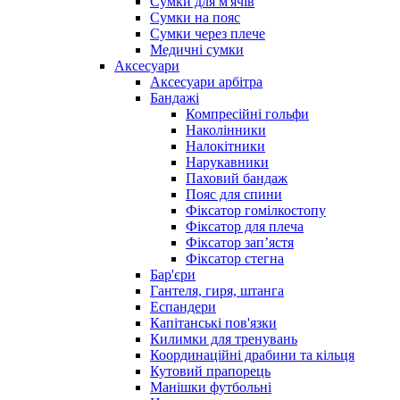
Сумки для м'ячів
Сумки на пояс
Сумки через плече
Медичні сумки
Аксесуари
Аксесуари арбітра
Бандажі
Компресійні гольфи
Наколінники
Налокітники
Нарукавники
Паховий бандаж
Пояс для спини
Фіксатор гомілкостопу
Фіксатор для плеча
Фіксатор запʼястя
Фіксатор стегна
Бар'єри
Гантеля, гиря, штанга
Еспандери
Капітанські пов'язки
Килимки для тренувань
Координаційні драбини та кільця
Кутовий прапорець
Манішки футбольні