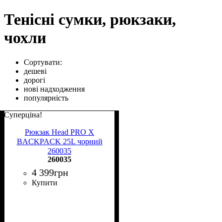
Тенісні сумки, рюкзаки,
чохли
Сортувати:
дешеві
дорогі
нові надходження
популярність
Суперціна!
Рюкзак Head PRO X
BACKPACK 25L чорний
260035
260035
4 399
грн
Купити