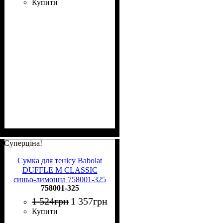
Купити
Суперціна!
Сумка для тенісу Babolat
DUFFLE M CLASSIC
синьо-лимонна 758001-325
758001-325
1 524
грн
1 357
грн
Купити