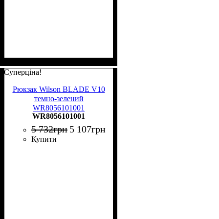
Суперціна!
Рюкзак Wilson BLADE V10
темно-зелений
WR8056101001
WR8056101001
5 732
грн
5 107
грн
Купити