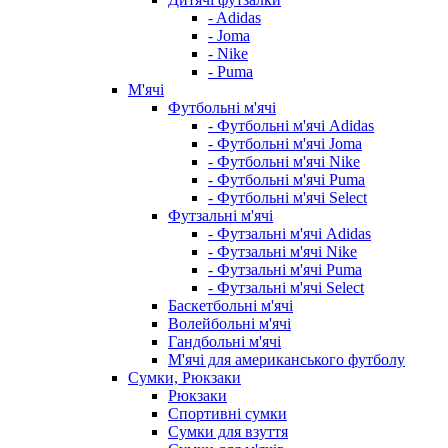
- Adidas
- Joma
- Nike
- Puma
М'ячі
Футбольні м'ячі
- Футбольні м'ячі Adidas
- Футбольні м'ячі Joma
- Футбольні м'ячі Nike
- Футбольні м'ячі Puma
- Футбольні м'ячі Select
Футзальні м'ячі
- Футзальні м'ячі Adidas
- Футзальні м'ячі Nike
- Футзальні м'ячі Puma
- Футзальні м'ячі Select
Баскетбольні м'ячі
Волейбольні м'ячі
Гандбольні м'ячі
М'ячі для американського футболу
Сумки, Рюкзаки
Рюкзаки
Спортивні сумки
Сумки для взуття