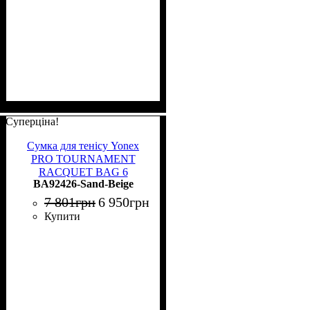
Суперціна!
Сумка для тенісу Yonex
PRO TOURNAMENT
RACQUET BAG 6
BA92426-Sand-Beige
кремово-бежева BA92426
Sand Beige
7 801
грн
6 950
грн
Купити