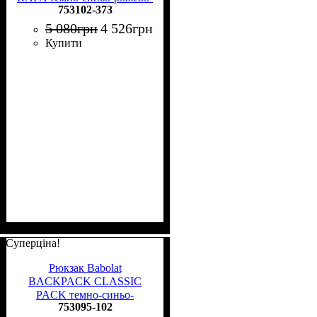
753102-373
жовтий 753102-373
5 080
грн
4 526
грн
Купити
Суперціна!
Рюкзак Babolat
BACKPACK CLASSIC
PACK темно-синьо-
753095-102
бежевий 753095-102