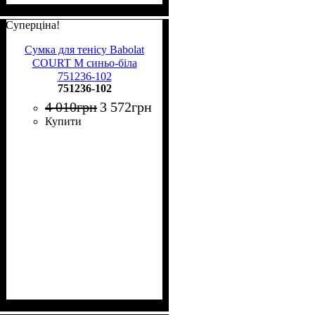
Суперціна!
Сумка для тенісу Babolat
COURT M синьо-біла
751236-102
751236-102
4 010
грн
3 572
грн
Купити