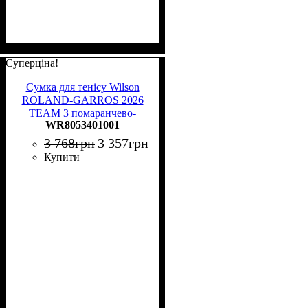
Суперціна!
Сумка для тенісу Wilson
ROLAND-GARROS 2026
TEAM 3 помаранчево-
WR8053401001
темно-синя WR8053401001
3 768
грн
3 357
грн
Купити