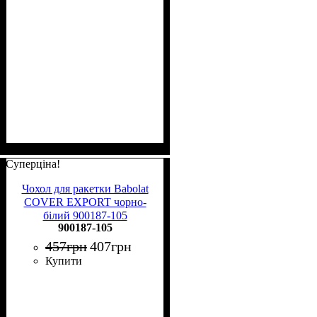
Суперціна!
Чохол для ракетки Babolat
COVER EXPORT чорно-
білий 900187-105
900187-105
457
грн
407
грн
Купити