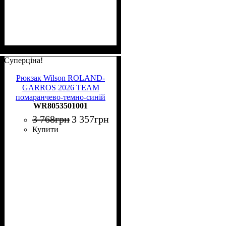
Суперціна!
Рюкзак Wilson ROLAND-
GARROS 2026 TEAM
помаранчево-темно-синій
WR8053501001
WR8053501001
3 768
грн
3 357
грн
Купити