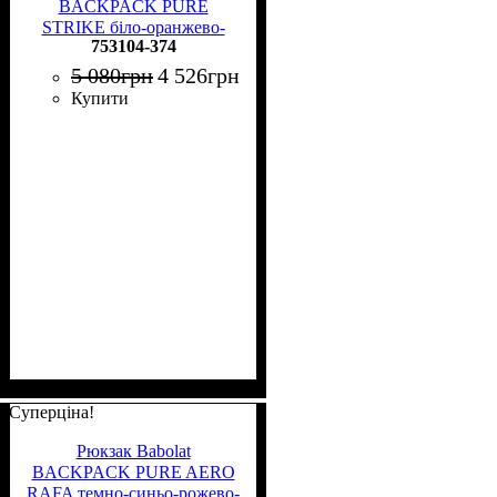
BACKPACK PURE
STRIKE біло-оранжево-
753104-374
чорний 753104-374
5 080
грн
4 526
грн
Купити
Суперціна!
Рюкзак Babolat
BACKPACK PURE AERO
RAFA темно-синьо-рожево-