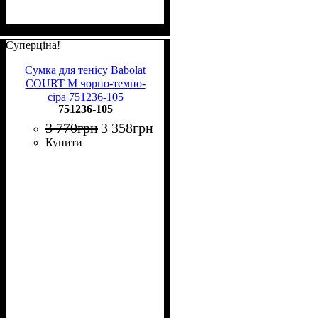
Суперціна!
Сумка для тенісу Babolat
COURT M чорно-темно-
сіра 751236-105
751236-105
3 770
грн
3 358
грн
Купити