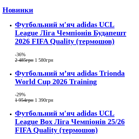
Новинки
Футбольний м'яч adidas UCL
League Ліга Чемпіонів Будапешт
2026 FIFA Quality (термошов)
-36%
2 485
грн
1 580
грн
Футбольний м’яч adidas Trionda
World Cup 2026 Training
-29%
1 954
грн
1 390
грн
Футбольний м'яч adidas UCL
League Box Ліга Чемпіонів 25/26
FIFA Quality (термошов)