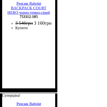
Рюкзак Babolat
BACKPACK COURT
HERO чорно-темно-сірий
753112-105
753112-105
3 546
грн
3 160
грн
Купити
Суперціна!
Рюкзак Babolat