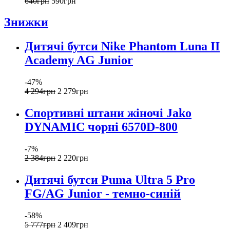
640
грн
590
грн
Знижки
Дитячі бутси Nike Phantom Luna II
Academy AG Junior
-47%
4 294
грн
2 279
грн
Спортивні штани жіночі Jako
DYNAMIC чорні 6570D-800
-7%
2 384
грн
2 220
грн
Дитячі бутси Puma Ultra 5 Pro
FG/AG Junior - темно-синій
-58%
5 777
грн
2 409
грн