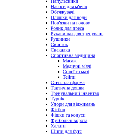
Напульсники
Насоси для м'ячів
Обтяжувачі
Пляшки для води
Пов'язки на голову
Ролик для преса
Рукавички для тренувань
Рушники
Свисток
Скакалка
Спортивна медицина
Масаж
Медичні м'ячі
Спреї та мазі
Тейпи
Степ-платформа
Тактична дошка
Тренувальний інвентар
Турнік
Упори для віджимань
Фітбол
Фішки та конуси
Футбольні ворота
Халати
Шипи для бутс