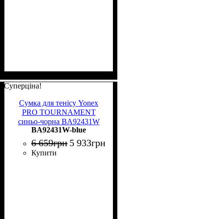
Суперціна!
Сумка для тенісу Yonex
PRO TOURNAMENT
синьо-чорна BA92431W
BA92431W-blue
blue
6 659
грн
5 933
грн
Купити