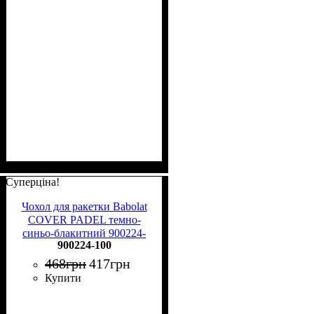
Суперціна!
Чохол для ракетки Babolat
COVER PADEL темно-
синьо-блакитний 900224-
900224-100
100
468
грн
417
грн
Купити