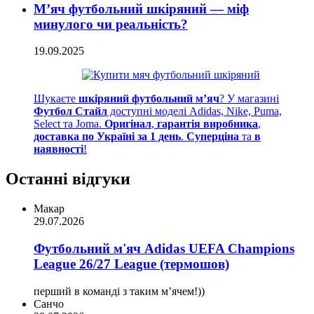
М’яч футбольний шкіряний — міф
минулого чи реальність?
19.09.2025
Шукаєте
шкіряний футбольний м’яч
? У магазині
Футбол Стайл
доступні моделі Adidas, Nike, Puma,
Select та Joma.
Оригінал
,
гарантія виробника
,
доставка по Україні за 1 день
.
Суперціна
та
в
наявності
!
Останні відгуки
Макар
29.07.2026
Футбольний м'яч Adidas UEFA Champions
League 26/27 League (термошов)
перший в команді з таким мʼячем!))
Санчо