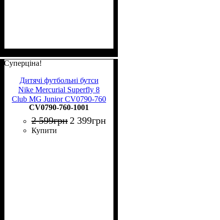
Суперціна!
Дитячі футбольні бутси
Nike Mercurial Superfly 8
Club MG Junior CV0790-760
CV0790-760-1001
2 599
грн
2 399
грн
Купити