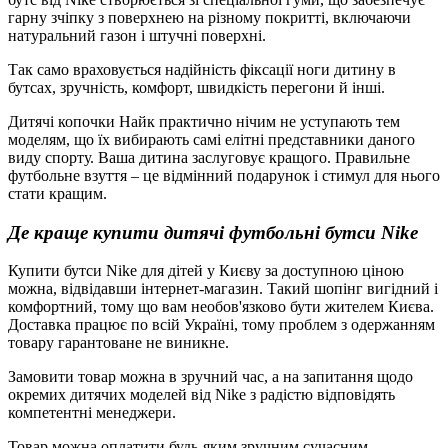
гарну зчіпку з поверхнею на різному покритті, включаючи
натуральний газон і штучні поверхні.
Так само враховується надійність фіксації ноги дитину в
бутсах, зручність, комфорт, швидкість перегони й інші.
Дитячі копочки Найк практично нічим не уступають тем
моделям, що їх вибирають самі елітні представники даного
виду спорту. Ваша дитина заслуговує кращого. Правильне
футбольне взуття – це відмінний подарунок і стимул для нього
стати кращим.
Де краще купити дитячі футбольні бутси Nike
Купити бутси Nike для дітей у Києву за доступною ціною
можна, відвідавши інтернет-магазин. Такий шопінг вигідний і
комфортний, тому що вам необов'язково бути жителем Києва.
Доставка працює по всій Україні, тому проблем з одержанням
товару гарантоване не виникне.
Замовити товар можна в зручний час, а на запитання щодо
окремих дитячих моделей від Nike з радістю відповідять
компетентні менеджери.
Товар можна оплатити будь-яким зручним сучасним