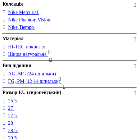
Колекція
Nike Mercurial
Nike Phantom Vision
Nike Tiempo
Матеріал
HI-TEC покриття
Шкіра натуральна
Вид підошви
AG, MG (24 шпильки)
FG, PM (12-14 шпильок)
Розмір EU (європейський)
25.5
27
27.5
28
28.5
29.5