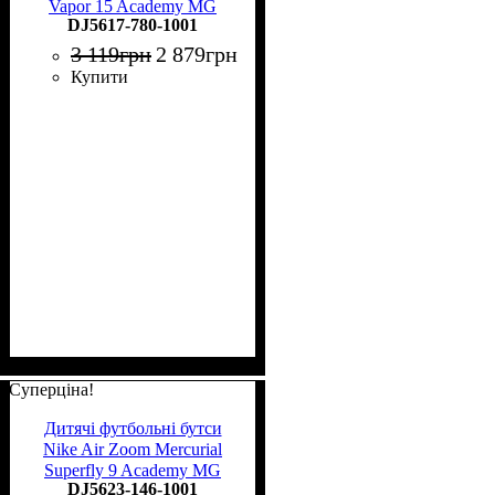
Vapor 15 Academy MG
DJ5617-780-1001
Junior DJ5617-780
3 119
грн
2 879
грн
Купити
Суперціна!
Дитячі футбольні бутси
Nike Air Zoom Mercurial
Superfly 9 Academy MG
DJ5623-146-1001
Junior DJ5623-146