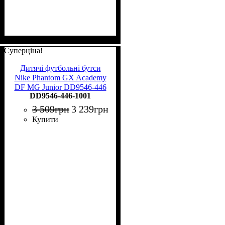
Суперціна!
Дитячі футбольні бутси
Nike Phantom GX Academy
DF MG Junior DD9546-446
DD9546-446-1001
3 509
грн
3 239
грн
Купити