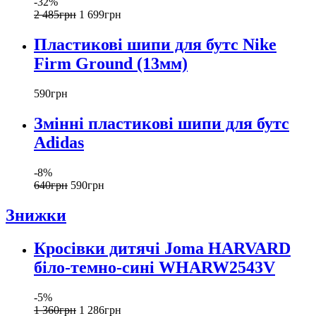
-32%
2 485
грн
1 699
грн
Пластикові шипи для бутс Nike
Firm Ground (13мм)
590
грн
Змінні пластикові шипи для бутс
Adidas
-8%
640
грн
590
грн
Знижки
Кросівки дитячі Joma HARVARD
біло-темно-сині WHARW2543V
-5%
1 360
грн
1 286
грн