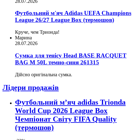
28.07.2026
Футбольний м'яч Adidas UEFA Champions
League 26/27 League Box (термошов)
Круче, чем Трионда!
Марина
28.07.2026
Сумка для тенісу Head BASE RACQUET
BAG M 50L темно-синя 261315
Дійсно оригінальна сумка.
Лідери продажів
Футбольний м’яч adidas Trionda
World Cup 2026 League Box
Чемпіонат Світу FIFA Quality
(термошов)