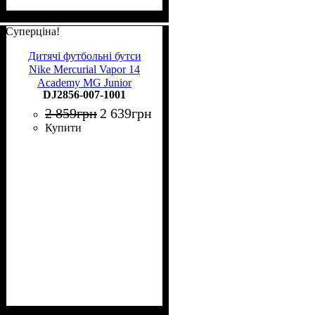
Суперціна!
Дитячі футбольні бутси
Nike Mercurial Vapor 14
Academy MG Junior
DJ2856-007-1001
DJ2856-007
2 859
грн
2 639
грн
Купити