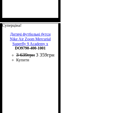
Суперціна!
Дитячі футбольні бутси
Nike Air Zoom Mercurial
Superfly 9 Academy x
DO9790-400-1001
Mbappe MG Junior DO9790-
400
3 639
грн
3 359
грн
Купити