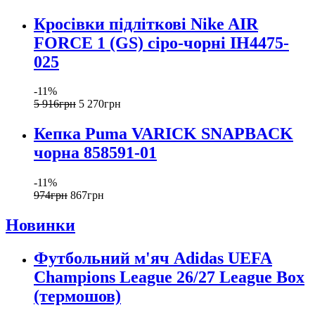
Кросівки підліткові Nike AIR
FORCE 1 (GS) сіро-чорні IH4475-
025
-11%
5 916
грн
5 270
грн
Кепка Puma VARICK SNAPBACK
чорна 858591-01
-11%
974
грн
867
грн
Новинки
Футбольний м'яч Adidas UEFA
Champions League 26/27 League Box
(термошов)