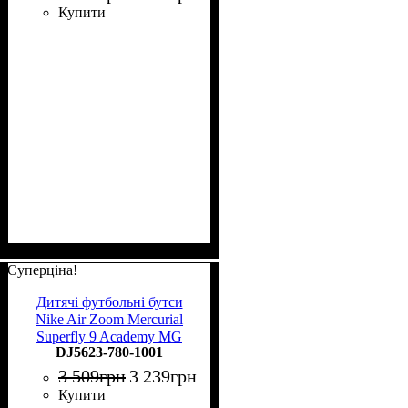
Купити
Суперціна!
Дитячі футбольні бутси
Nike Air Zoom Mercurial
Superfly 9 Academy MG
DJ5623-780-1001
Junior DJ5623-780
3 509
грн
3 239
грн
Купити