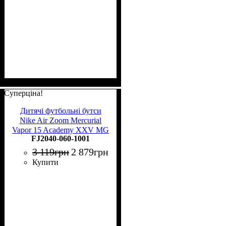
Суперціна!
Дитячі футбольні бутси
Nike Air Zoom Mercurial
Vapor 15 Academy XXV MG
FJ2040-060-1001
Junior FJ2040-060
3 119
грн
2 879
грн
Купити