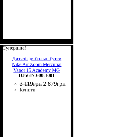
Суперціна!
Дитячі футбольні бутси
Nike Air Zoom Mercurial
Vapor 15 Academy MG
DJ5617-600-1001
Junior DJ5617-600
3 119
грн
2 879
грн
Купити