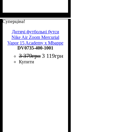
Суперціна!
Дитячі футбольні бутси
Nike Air Zoom Mercurial
Vapor 15 Academy x Mbappe
DV0735-400-1001
MG Junior DV0735-400
3 379
грн
3 119
грн
Купити