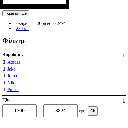
Показати ще
Товари
1 —
20
(всього 249)
1
2
3
4
5
...
Фільтр
Виробник
Adidas
Jako
Joma
Nike
Puma
Ціна
—
грн
ОК