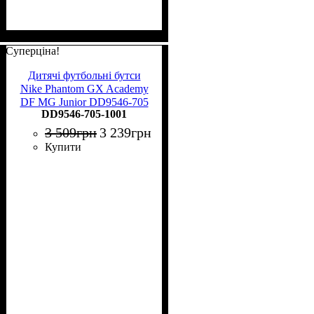
Суперціна!
Дитячі футбольні бутси
Nike Phantom GX Academy
DF MG Junior DD9546-705
DD9546-705-1001
3 509
грн
3 239
грн
Купити