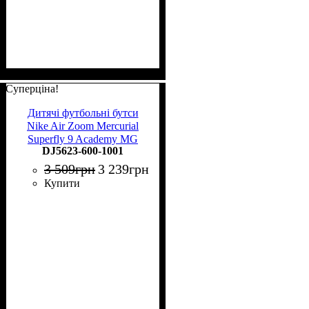
Суперціна!
Дитячі футбольні бутси
Nike Air Zoom Mercurial
Superfly 9 Academy MG
DJ5623-600-1001
Junior DJ5623-600
3 509
грн
3 239
грн
Купити