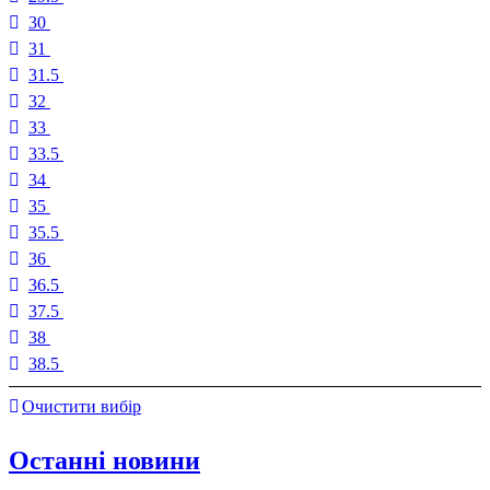
30
31
31.5
32
33
33.5
34
35
35.5
36
36.5
37.5
38
38.5
Очистити вибір
Останні новини