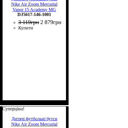
Nike Air Zoom Mercurial
Vapor 15 Academy MG
DJ5617-146-1001
Junior DJ5617-146
3 119
грн
2 879
грн
Купити
Суперціна!
Дитячі футбольні бутси
Nike Air Zoom Mercurial