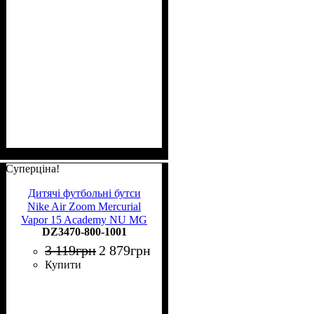
Суперціна!
Дитячі футбольні бутси
Nike Air Zoom Mercurial
Vapor 15 Academy NU MG
DZ3470-800-1001
Junior DZ3470-800
3 119
грн
2 879
грн
Купити