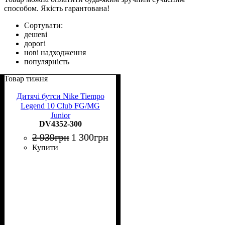
способом. Якість гарантована!
Сортувати:
дешеві
дорогі
нові надходження
популярність
Товар тижня
Дитячі бутси Nike Tiempo
Legend 10 Club FG/MG
Junior
DV4352-300
2 939
грн
1 300
грн
Купити