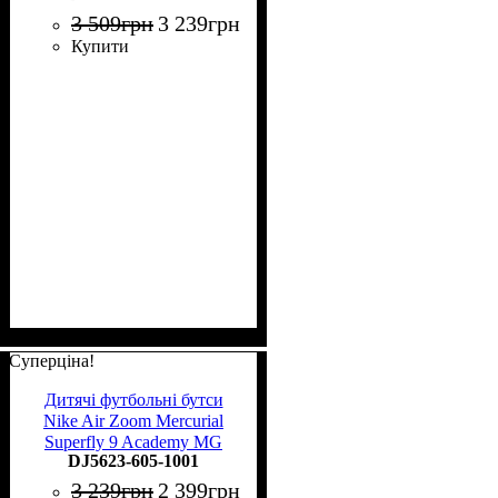
3 509
грн
3 239
грн
Купити
Суперціна!
Дитячі футбольні бутси
Nike Air Zoom Mercurial
Superfly 9 Academy MG
DJ5623-605-1001
Junior DJ5623-605
3 239
грн
2 399
грн