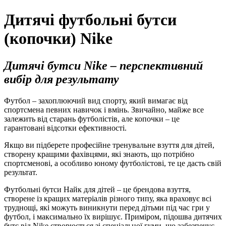
Дитячі футбольні бутси
(копочки) Nike
Дитячі бутси Nike – перспективний
вибір для результату
Футбол – захоплюючий вид спорту, який вимагає від
спортсмена певних навичок і вмінь. Звичайно, майже все
залежить від старань футболістів, але копочки – це
гарантовані відсотки ефективності.
Якщо ви підберете професійне тренувальне взуття для дітей,
створену кращими фахівцями, які знають, що потрібно
спортсменові, а особливо юному футболістові, те це дасть свій
результат.
Футбольні бутси Найк для дітей – це брендова взуття,
створене із кращих матеріалів різного типу, яка враховує всі
труднощі, які можуть виникнути перед дітьми під час гри у
футбол, і максимально їх вирішує. Приміром, підошва дитячих
бутс від Nike створюється зі спеціальної гуми, що забезпечує