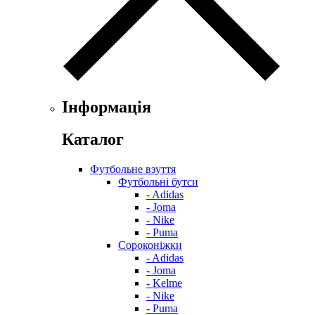
Інформація
Каталог
Футбольне взуття
Футбольні бутси
- Adidas
- Joma
- Nike
- Puma
Сороконіжки
- Adidas
- Joma
- Kelme
- Nike
- Puma