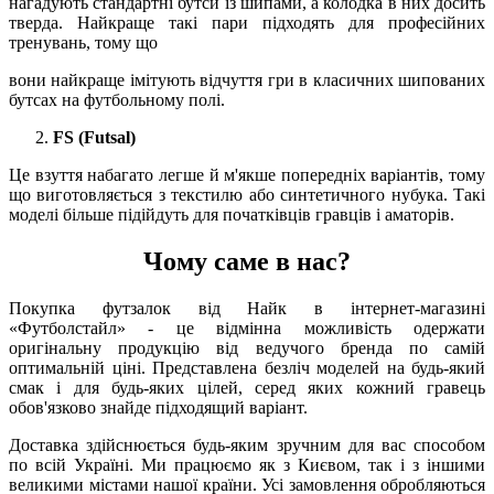
нагадують стандартні бутси із шипами, а колодка в них досить
тверда. Найкраще такі пари підходять для професійних
тренувань, тому що
вони найкраще імітують відчуття гри в класичних шипованих
бутсах на футбольному полі.
FS (Futsal)
Це взуття набагато легше й м'якше попередніх варіантів, тому
що виготовляється з текстилю або синтетичного нубука. Такі
моделі більше підійдуть для початківців гравців і аматорів.
Чому саме в нас?
Покупка футзалок від Найк в інтернет-магазині
«Футболстайл» - це відмінна можливість одержати
оригінальну продукцію від ведучого бренда по самій
оптимальній ціні. Представлена безліч моделей на будь-який
смак і для будь-яких цілей, серед яких кожний гравець
обов'язково знайде підходящий варіант.
Доставка здійснюється будь-яким зручним для вас способом
по всій Україні. Ми працюємо як з Києвом, так і з іншими
великими містами нашої країни. Усі замовлення обробляються