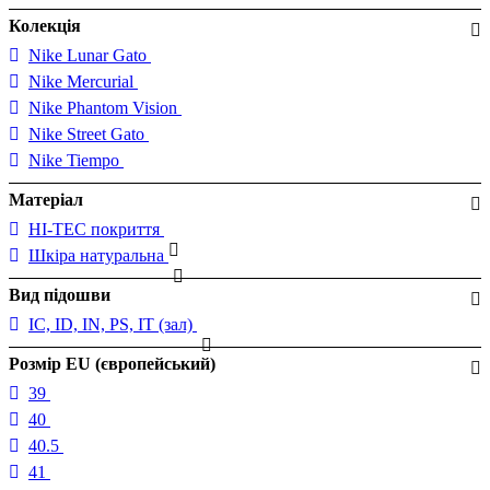
Колекція
Nike Lunar Gato
Nike Mercurial
Nike Phantom Vision
Nike Street Gato
Nike Tiempo
Матеріал
HI-TEC покриття
Шкіра натуральна
Вид підошви
IC, ID, IN, PS, IT (зал)
Розмір EU (європейський)
39
40
40.5
41