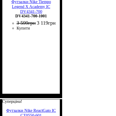
Футзалки Nike Tiempo
Legend X Academy IC
DV4341-700
DV4341-700-1001
3 599
грн
3 119
грн
Купити
Суперціна!
Футзалки Nike ReactGato IC
CT0550-601