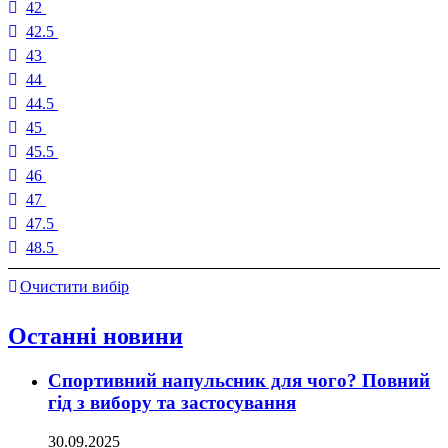
42
42.5
43
44
44.5
45
45.5
46
47
47.5
48.5
Очистити вибір
Останні новини
Спортивний напульсник для чого? Повний
гід з вибору та застосування
30.09.2025