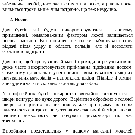
забезпечує необхідного зчеплення з підлогою, а рівень носка
виявиться трохи вище, чим потрібно, що теж незручно.
Носок
Для бутсів, які будуть використовуватися в заритому
приміщенні, немаловажним фактором якості залишається
носова частина. Він повинен не тільки зм'якшувати силу
віддачі після удару в область пальців, але й дозволяти
ефективно відіграти.
Для того, щоб тренування й матчі проходили результативно,
дуже часто використовується приймання підсікання носком.
Саме тому ця деталь взуття повинна виконуватися з міцних
натуральних матеріалів – наприклад, шкіри. Підійде й замша,
але буде вимагати складного догляду за собою.
У професійних бутсів шкарпетка звичайно виконується зі
шкіри кенгуру, що дуже дорого. Варіанти з обробкою з телячої
шкіри за вартістю значно нижче, але при цьому по своїх
властивостях нітрохи не уступають: еластичні й міцні носові
частини дозволяють не почувати дискомфорт під час
тренувань.
Виробники представлених у нашому магазині моделей