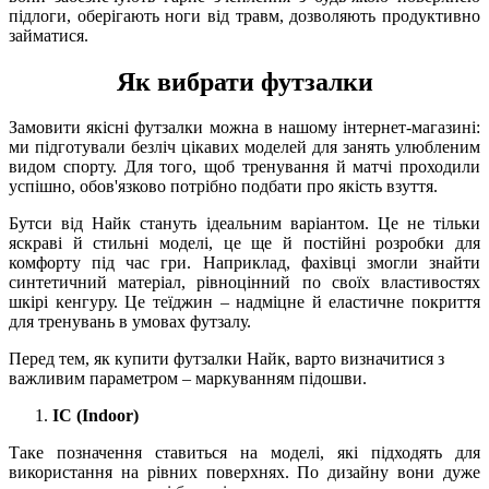
підлоги, оберігають ноги від травм, дозволяють продуктивно
займатися.
Як вибрати футзалки
Замовити якісні футзалки можна в нашому інтернет-магазині:
ми підготували безліч цікавих моделей для занять улюбленим
видом спорту. Для того, щоб тренування й матчі проходили
успішно, обов'язково потрібно подбати про якість взуття.
Бутси від Найк стануть ідеальним варіантом. Це не тільки
яскраві й стильні моделі, це ще й постійні розробки для
комфорту під час гри. Наприклад, фахівці змогли знайти
синтетичний матеріал, рівноцінний по своїх властивостях
шкірі кенгуру. Це теїджин – надміцне й еластичне покриття
для тренувань в умовах футзалу.
Перед тем, як купити футзалки Найк, варто визначитися з
важливим параметром – маркуванням підошви.
IC (Indoor)
Таке позначення ставиться на моделі, які підходять для
використання на рівних поверхнях. По дизайну вони дуже