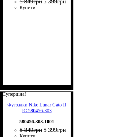
5 849
грн
5 399
грн
Купити
Суперціна!
Футзалки Nike Lunar Gato II
IC 580456-303
580456-303-1001
5 849
грн
5 399
грн
Купити