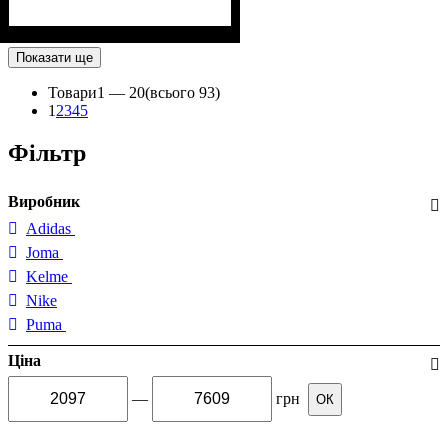
Показати ще
Товари
1 —
20
(всього 93)
1
2
3
4
5
Фільтр
Виробник
Adidas
Joma
Kelme
Nike
Puma
Ціна
—
грн
ОК