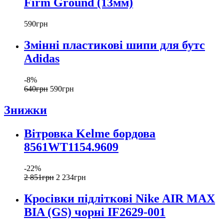
Firm Ground (13мм)
590
грн
Змінні пластикові шипи для бутс
Adidas
-8%
640
грн
590
грн
Знижки
Вітровка Kelme бордова
8561WT1154.9609
-22%
2 851
грн
2 234
грн
Кросівки підліткові Nike AIR MAX
BIA (GS) чорні IF2629-001