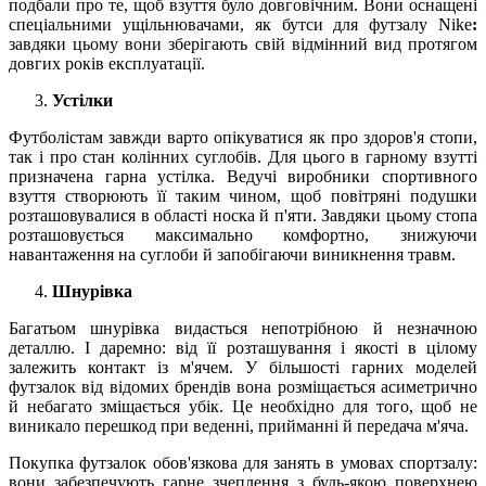
подбали про те, щоб взуття було довговічним. Вони оснащені
спеціальними ущільнювачами, як бутси для футзалу Nike
:
завдяки цьому вони зберігають свій відмінний вид протягом
довгих років експлуатації.
Устілки
Футболістам завжди варто опікуватися як про здоров'я стопи,
так і про стан колінних суглобів. Для цього в гарному взутті
призначена гарна устілка. Ведучі виробники спортивного
взуття створюють її таким чином, щоб повітряні подушки
розташовувалися в області носка й п'яти. Завдяки цьому стопа
розташовується максимально комфортно, знижуючи
навантаження на суглоби й запобігаючи виникнення травм.
Шнурівка
Багатьом шнурівка видасться непотрібною й незначною
деталлю. І даремно: від її розташування і якості в цілому
залежить контакт із м'ячем. У більшості гарних моделей
футзалок від відомих брендів вона розміщається асиметрично
й небагато зміщається убік. Це необхідно для того, щоб не
виникало перешкод при веденні, прийманні й передача м'яча.
Покупка футзалок обов'язкова для занять в умовах спортзалу:
вони забезпечують гарне зчеплення з будь-якою поверхнею