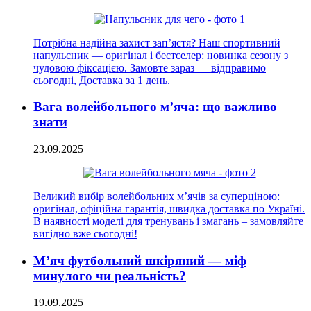
Потрібна надійна захист зап’ястя? Наш спортивний
напульсник — оригінал і бестселер: новинка сезону з
чудовою фіксацією. Замовте зараз — відправимо
сьогодні, Доставка за 1 день.
Вага волейбольного м’яча: що важливо
знати
23.09.2025
Великий вибір волейбольних м’ячів за суперціною:
оригінал, офіційна гарантія, швидка доставка по Україні.
В наявності моделі для тренувань і змагань – замовляйте
вигідно вже сьогодні!
М’яч футбольний шкіряний — міф
минулого чи реальність?
19.09.2025