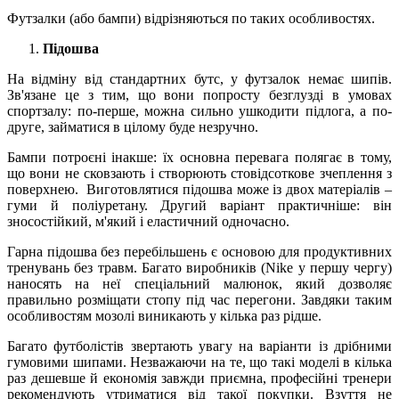
Футзалки (або бампи) відрізняються по таких особливостях.
Підошва
На відміну від стандартних бутс, у футзалок немає шипів.
Зв'язане це з тим, що вони попросту безглузді в умовах
спортзалу: по-перше, можна сильно ушкодити підлога, а по-
друге, займатися в цілому буде незручно.
Бампи потроєні інакше: їх основна перевага полягає в тому,
що вони не сковзають і створюють стовідсоткове зчеплення з
поверхнею. Виготовлятися підошва може із двох матеріалів –
гуми й поліуретану. Другий варіант практичніше: він
зносостійкий, м'який і еластичний одночасно.
Гарна підошва без перебільшень є основою для продуктивних
тренувань без травм. Багато виробників (Nike у першу чергу)
наносять на неї спеціальний малюнок, який дозволяє
правильно розміщати стопу під час перегони. Завдяки таким
особливостям мозолі виникають у кілька раз рідше.
Багато футболістів звертають увагу на варіанти із дрібними
гумовими шипами. Незважаючи на те, що такі моделі в кілька
раз дешевше й економія завжди приємна, професійні тренери
рекомендують утриматися від такої покупки. Взуття не