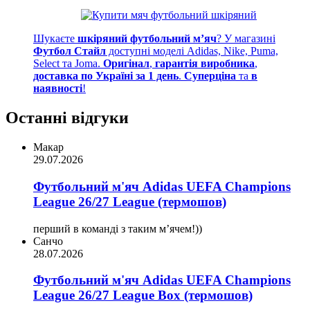
Шукаєте
шкіряний футбольний м’яч
? У магазині
Футбол Стайл
доступні моделі Adidas, Nike, Puma,
Select та Joma.
Оригінал
,
гарантія виробника
,
доставка по Україні за 1 день
.
Суперціна
та
в
наявності
!
Останні відгуки
Макар
29.07.2026
Футбольний м'яч Adidas UEFA Champions
League 26/27 League (термошов)
перший в команді з таким мʼячем!))
Санчо
28.07.2026
Футбольний м'яч Adidas UEFA Champions
League 26/27 League Box (термошов)