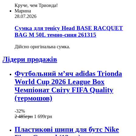
Круче, чем Трионда!
Марина
28.07.2026
Сумка для тенісу Head BASE RACQUET
BAG M 50L темно-синя 261315
Дійсно оригінальна сумка.
Лідери продажів
Футбольний м’яч adidas Trionda
World Cup 2026 League Box
Чемпіонат Світу FIFA Quality
(термошов)
-32%
2 485
грн
1 699
грн
Пластикові шипи для бутс Nike