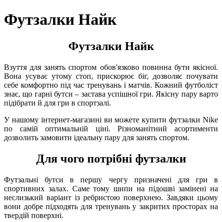
Футзалки Найк
Футзалки Найк
Взуття для занять спортом обов'язково повинна бути якісної.
Вона усуває утому стоп, прискорює біг, дозволяє почувати
себе комфортно під час тренувань і матчів. Кожний футболіст
знає, що гарні бутси – застава успішної гри. Якісну пару варто
підібрати й для гри в спортзалі.
У нашому інтернет-магазині ви можете купити футзалки Nike
по самій оптимальній ціні. Різноманітний асортименти
дозволить замовити ідеальну пару для занять спортом.
Для чого потрібні футзалки
Футзальні бутси в першу чергу призначені для гри в
спортивних залах. Саме тому шипи на підошві замінені на
неслизький варіант із ребристою поверхнею. Завдяки цьому
вони добре підходять для тренувань у закритих просторах на
твердій поверхні.