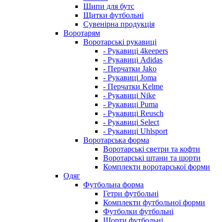
Шипи для бутс
Щитки футбольні
Сувенірна продукція
Воротарям
Воротарські рукавиці
- Рукавиці 4keepers
- Рукавиці Adidas
- Перчатки Jako
- Рукавиці Joma
- Перчатки Kelme
- Рукавиці Nike
- Рукавиці Puma
- Рукавиці Reusch
- Рукавиці Select
- Рукавиці Uhlsport
Воротарська форма
Воротарські светри та кофти
Воротарські штани та шорти
Комплекти воротарської форми
Одяг
Футбольна форма
Гетри футбольні
Комплекти футбольної форми
Футболки футбольні
Шорти футбольні