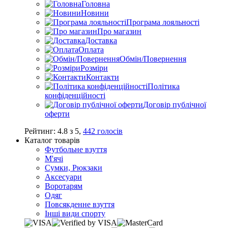
Головна
Новини
Програма лояльності
Про магазин
Доставка
Оплата
Обмін/Повернення
Розміри
Контакти
Політика
конфіденційності
Договір публічної
оферти
Рейтинг:
4.8
з
5
,
442
голосів
Каталог товарів
Футбольне взуття
М'ячі
Сумки, Рюкзаки
Аксесуари
Воротарям
Одяг
Повсякденне взуття
Інші види спорту