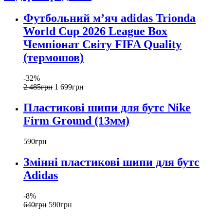
Футбольний м’яч adidas Trionda
World Cup 2026 League Box
Чемпіонат Світу FIFA Quality
(термошов)
-32%
2 485
грн
1 699
грн
Пластикові шипи для бутс Nike
Firm Ground (13мм)
590
грн
Змінні пластикові шипи для бутс
Adidas
-8%
640
грн
590
грн