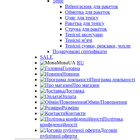
Теніс
Віброгасник для ракеток
Обмотка для ракеток
Одяг для тенісу
Ракетка для тенісу
Струна для ракеток
Тенісні аксесуари
Тенісні мʼячі
Тенісні сумки, рюкзаки, чохли
Подарункові сертифікати
SALE
Мова
UA
RU
Головна
Новини
Програма лояльності
Про магазин
Доставка
Оплата
Обмін/Повернення
Розміри
Контакти
Політика
конфіденційності
Договір
публічної оферти