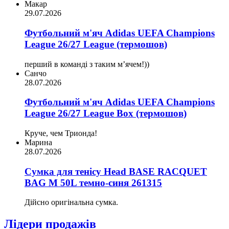
Макар
29.07.2026
Футбольний м'яч Adidas UEFA Champions
League 26/27 League (термошов)
перший в команді з таким мʼячем!))
Санчо
28.07.2026
Футбольний м'яч Adidas UEFA Champions
League 26/27 League Box (термошов)
Круче, чем Трионда!
Марина
28.07.2026
Сумка для тенісу Head BASE RACQUET
BAG M 50L темно-синя 261315
Дійсно оригінальна сумка.
Лідери продажів