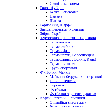
Суддівська форма
Головні убори
Кепка, Бейсболка
Панама
Шапка
Горловики, Шарфи
Зимові перчатки, Рукавиці
Збірна України
Термобілизна, Білизна Спортивна
Термомайки
Термофутболки
Термокофти
Термошорти, Велосипедки
Термоштани, Лосини, Капрі
Термокомплект
Труси спортивні
Футболки, Майки
Майки та безрукавки спортивні
Поло та теніски
Сорочки
Футболки
Футболки з довгим рукавом
Кофти, Реглани, Олімпійки
Олімпійки (мастерки)
Реглани та світшоти