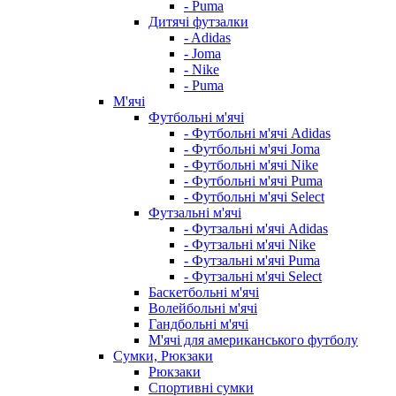
- Puma
Дитячі футзалки
- Adidas
- Joma
- Nike
- Puma
М'ячі
Футбольні м'ячі
- Футбольні м'ячі Adidas
- Футбольні м'ячі Joma
- Футбольні м'ячі Nike
- Футбольні м'ячі Puma
- Футбольні м'ячі Select
Футзальні м'ячі
- Футзальні м'ячі Adidas
- Футзальні м'ячі Nike
- Футзальні м'ячі Puma
- Футзальні м'ячі Select
Баскетбольні м'ячі
Волейбольні м'ячі
Гандбольні м'ячі
М'ячі для американського футболу
Сумки, Рюкзаки
Рюкзаки
Спортивні сумки