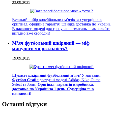
23.09.2025
Великий вибір волейбольних м’ячів за суперціною:
оригінал, офіційна гарантія, швидка доставка по Україні.
В наявності моделі для тренувань і змагань – замовляйте
вигідно вже сьогодні!
М’яч футбольний шкіряний — міф
минулого чи реальність?
19.09.2025
Шукаєте
шкіряний футбольний м’яч
? У магазині
Футбол Стайл
доступні моделі Adidas, Nike, Puma,
Select та Joma.
Оригінал
,
гарантія виробника
,
доставка по Україні за 1 день
.
Суперціна
та
в
наявності
!
Останні відгуки