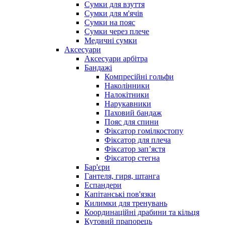
Сумки для взуття
Сумки для м'ячів
Сумки на пояс
Сумки через плече
Медичні сумки
Аксесуари
Аксесуари арбітра
Бандажі
Компресійні гольфи
Наколінники
Налокітники
Нарукавники
Паховий бандаж
Пояс для спини
Фіксатор гомілкостопу
Фіксатор для плеча
Фіксатор запʼястя
Фіксатор стегна
Бар'єри
Гантеля, гиря, штанга
Еспандери
Капітанські пов'язки
Килимки для тренувань
Координаційні драбини та кільця
Кутовий прапорець