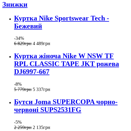
Знижки
Куртка Nike Sportswear Tech -
Бежевий
-34%
6 829
грн
4 489
грн
Куртка жіноча Nike W NSW TF
RPL CLASSIC TAPE JKT рожева
DJ6997-667
-8%
5 779
грн
5 337
грн
Бутси Joma SUPERCOPA чорно-
червоні SUPS2531FG
-5%
2 259
грн
2 135
грн