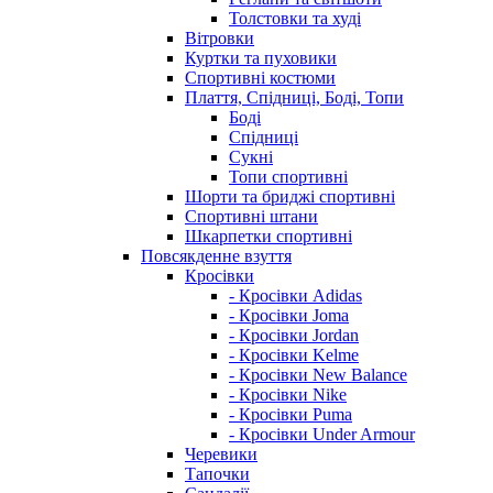
Толстовки та худі
Вітровки
Куртки та пуховики
Спортивні костюми
Плаття, Спідниці, Боді, Топи
Боді
Спідниці
Сукні
Топи спортивні
Шорти та бриджі спортивні
Спортивні штани
Шкарпетки спортивні
Повсякденне взуття
Кросівки
- Кросівки Adidas
- Кросівки Joma
- Кросівки Jordan
- Кросівки Kelme
- Кросівки New Balance
- Кросівки Nike
- Кросівки Puma
- Кросівки Under Armour
Черевики
Тапочки