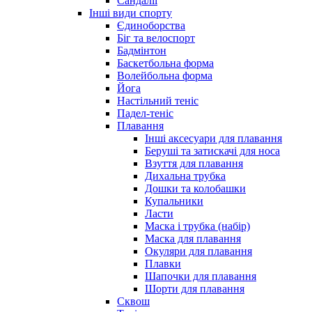
Сандалії
Інші види спорту
Єдиноборства
Біг та велоспорт
Бадмінтон
Баскетбольна форма
Волейбольна форма
Йога
Настільний теніс
Падел-теніс
Плавання
Інші аксесуари для плавання
Беруші та затискачі для носа
Взуття для плавання
Дихальна трубка
Дошки та колобашки
Купальники
Ласти
Маска і трубка (набір)
Маска для плавання
Окуляри для плавання
Плавки
Шапочки для плавання
Шорти для плавання
Сквош