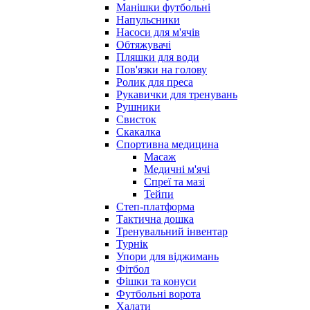
Манішки футбольні
Напульсники
Насоси для м'ячів
Обтяжувачі
Пляшки для води
Пов'язки на голову
Ролик для преса
Рукавички для тренувань
Рушники
Свисток
Скакалка
Спортивна медицина
Масаж
Медичні м'ячі
Спреї та мазі
Тейпи
Степ-платформа
Тактична дошка
Тренувальний інвентар
Турнік
Упори для віджимань
Фітбол
Фішки та конуси
Футбольні ворота
Халати