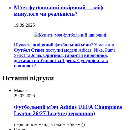
М’яч футбольний шкіряний — міф
минулого чи реальність?
19.09.2025
Шукаєте
шкіряний футбольний м’яч
? У магазині
Футбол Стайл
доступні моделі Adidas, Nike, Puma,
Select та Joma.
Оригінал
,
гарантія виробника
,
доставка по Україні за 1 день
.
Суперціна
та
в
наявності
!
Останні відгуки
Макар
29.07.2026
Футбольний м'яч Adidas UEFA Champions
League 26/27 League (термошов)
перший в команді з таким мʼячем!))
Санчо