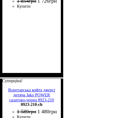
1 854
грн
1 726
грн
Купити
Суперціна!
Воротарська кофта джерсі
дитяча Jako POWER
салатово-чорна 8923-210
8923-210-ch
1 589
грн
1 480
грн
Купити