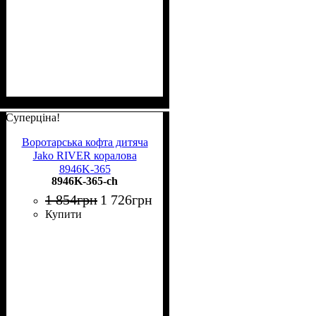
Суперціна!
Воротарська кофта дитяча
Jako RIVER коралова
8946K-365
8946K-365-ch
1 854
грн
1 726
грн
Купити