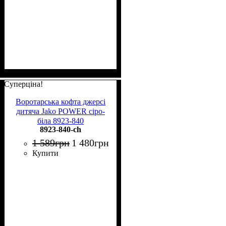
Суперціна!
Воротарська кофта джерсі
дитяча Jako POWER сіро-
біла 8923-840
8923-840-ch
1 589
грн
1 480
грн
Купити