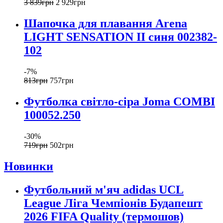
3 839
грн
2 929
грн
Шапочка для плавання Arena
LIGHT SENSATION II синя 002382-
102
-7%
813
грн
757
грн
Футболка світло-сіра Joma COMBI
100052.250
-30%
719
грн
502
грн
Новинки
Футбольний м'яч adidas UCL
League Ліга Чемпіонів Будапешт
2026 FIFA Quality (термошов)