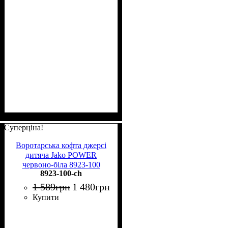
Суперціна!
Воротарська кофта джерсі
дитяча Jako POWER
червоно-біла 8923-100
8923-100-ch
1 589
грн
1 480
грн
Купити