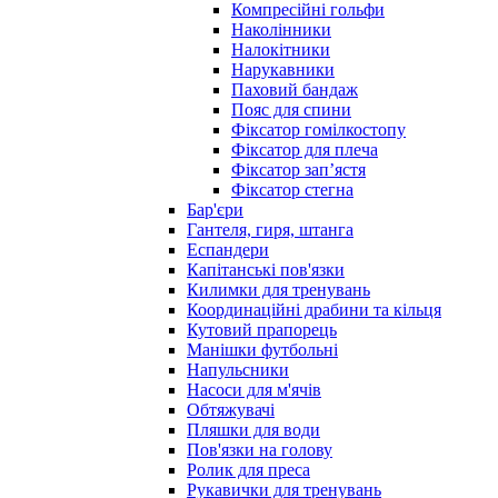
Компресійні гольфи
Наколінники
Налокітники
Нарукавники
Паховий бандаж
Пояс для спини
Фіксатор гомілкостопу
Фіксатор для плеча
Фіксатор запʼястя
Фіксатор стегна
Бар'єри
Гантеля, гиря, штанга
Еспандери
Капітанські пов'язки
Килимки для тренувань
Координаційні драбини та кільця
Кутовий прапорець
Манішки футбольні
Напульсники
Насоси для м'ячів
Обтяжувачі
Пляшки для води
Пов'язки на голову
Ролик для преса
Рукавички для тренувань