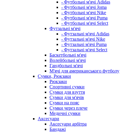
- Футбольні м'ячі Adidas
- Футбольні м'ячі Joma
- Футбольні м'ячі Nike
- Футбольні м'ячі Puma
- Футбольні м'ячі Select
Футзальні м'ячі
- Футзальні м'ячі Adidas
- Футзальні м'ячі Nike
- Футзальні м'ячі Puma
- Футзальні м'ячі Select
Баскетбольні м'ячі
Волейбольні м'ячі
Гандбольні м'ячі
М'ячі для американського футболу
Сумки, Рюкзаки
Рюкзаки
Спортивні сумки
Сумки для взуття
Сумки для м'ячів
Сумки на пояс
Сумки через плече
Медичні сумки
Аксесуари
Аксесуари арбітра
Бандажі