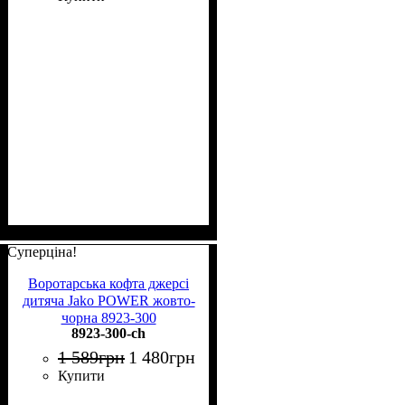
Суперціна!
Воротарська кофта джерсі
дитяча Jako POWER жовто-
чорна 8923-300
8923-300-ch
1 589
грн
1 480
грн
Купити