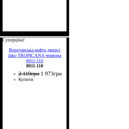
Суперціна!
Воротарська кофта джерсі
Jako TROPICANA червона
8911-110
8911-110
2 119
грн
1 973
грн
Купити