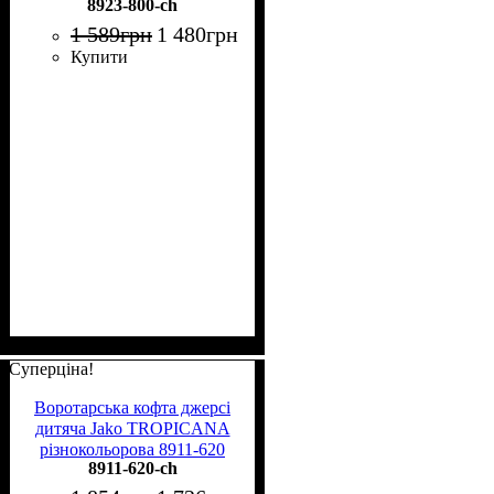
8923-800-ch
1 589
грн
1 480
грн
Купити
Суперціна!
Воротарська кофта джерсі
дитяча Jako TROPICANA
різнокольорова 8911-620
8911-620-ch