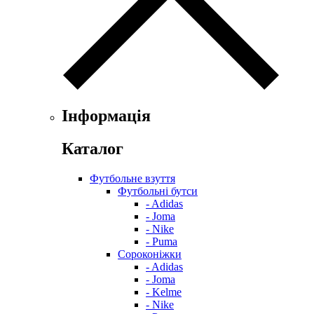
Інформація
Каталог
Футбольне взуття
Футбольні бутси
- Adidas
- Joma
- Nike
- Puma
Сороконіжки
- Adidas
- Joma
- Kelme
- Nike