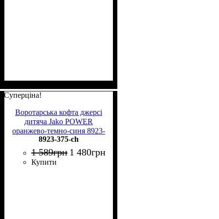
Суперціна!
Воротарська кофта джерсі
дитяча Jako POWER
оранжево-темно-синя 8923-
8923-375-ch
375
1 589
грн
1 480
грн
Купити