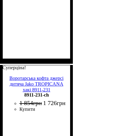
Суперціна!
Воротарська кофта джерсі
дитяча Jako TROPICANA
хакі 8911-231
8911-231-ch
1 854
грн
1 726
грн
Купити