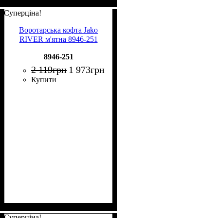
Суперціна!
Воротарська кофта Jako
RIVER м'ятна 8946-251
8946-251
2 119
грн
1 973
грн
Купити
Суперціна!