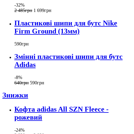
-32%
2 485
грн
1 699
грн
Пластикові шипи для бутс Nike
Firm Ground (13мм)
590
грн
Змінні пластикові шипи для бутс
Adidas
-8%
640
грн
590
грн
Знижки
Кофта adidas All SZN Fleece -
рожевий
-24%