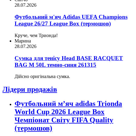
28.07.2026
Футбольний м'яч Adidas UEFA Champions
League 26/27 League Box (термошов)
Круче, чем Трионда!
Марина
28.07.2026
Сумка для тенісу Head BASE RACQUET
BAG M 50L темно-синя 261315
Дійсно оригінальна сумка.
Лідери продажів
Футбольний м’яч adidas Trionda
World Cup 2026 League Box
Чемпіонат Світу FIFA Quality
(термошов)