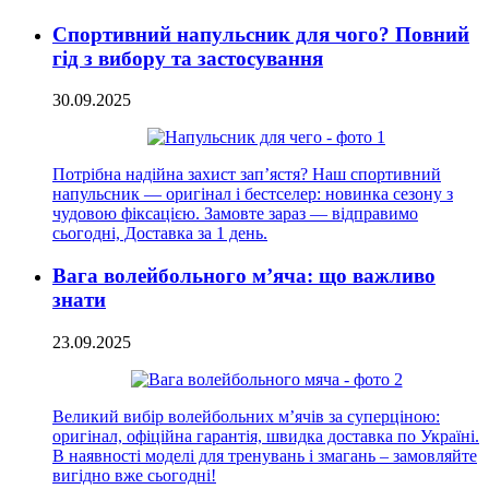
Спортивний напульсник для чого? Повний
гід з вибору та застосування
30.09.2025
Потрібна надійна захист зап’ястя? Наш спортивний
напульсник — оригінал і бестселер: новинка сезону з
чудовою фіксацією. Замовте зараз — відправимо
сьогодні, Доставка за 1 день.
Вага волейбольного м’яча: що важливо
знати
23.09.2025
Великий вибір волейбольних м’ячів за суперціною:
оригінал, офіційна гарантія, швидка доставка по Україні.
В наявності моделі для тренувань і змагань – замовляйте
вигідно вже сьогодні!