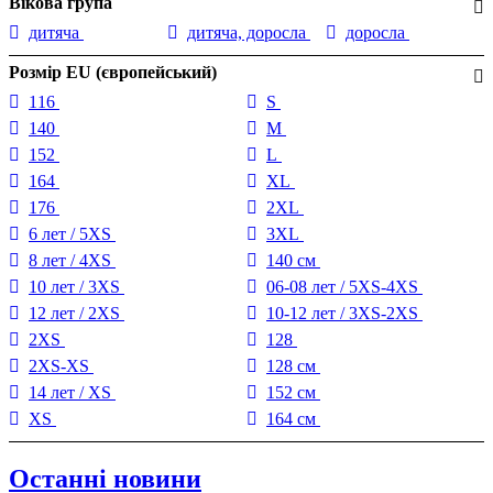
Вікова група
дитяча
дитяча, доросла
доросла
Розмір EU (європейський)
116
S
140
M
152
L
164
XL
176
2XL
6 лет / 5XS
3XL
8 лет / 4XS
140 см
10 лет / 3XS
06-08 лет / 5XS-4XS
12 лет / 2XS
10-12 лет / 3XS-2XS
2XS
128
2XS-XS
128 см
14 лет / XS
152 см
XS
164 см
Останні новини