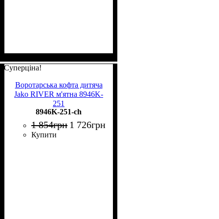
Суперціна!
Воротарська кофта дитяча
Jako RIVER м'ятна 8946K-
251
8946K-251-ch
1 854
грн
1 726
грн
Купити