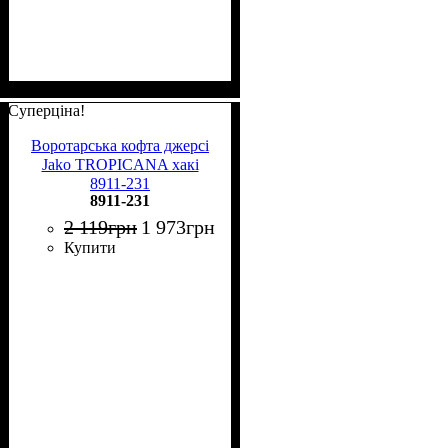
Суперціна!
Воротарська кофта джерсі
Jako TROPICANA хакі
8911-231
8911-231
2 119
грн
1 973
грн
Купити