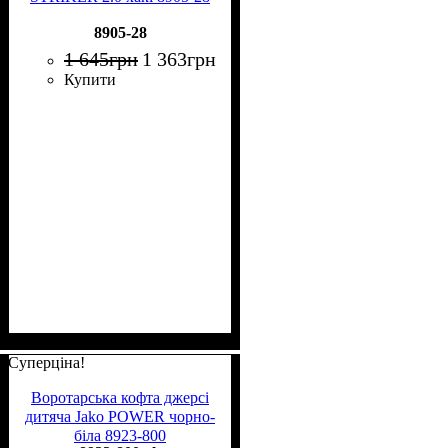
8905-28
1 645
грн
1 363
грн
Купити
Суперціна!
Воротарська кофта джерсі
дитяча Jako POWER чорно-
біла 8923-800