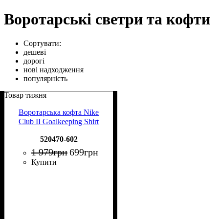
Воротарські светри та кофти
Сортувати:
дешеві
дорогі
нові надходження
популярність
Товар тижня
Воротарська кофта Nike
Club II Goalkeeping Shirt
520470-602
1 979
грн
699
грн
Купити