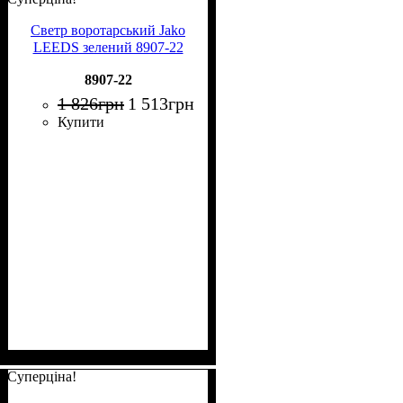
Светр воротарський Jako
LEEDS зелений 8907-22
8907-22
1 826
грн
1 513
грн
Купити
Суперціна!