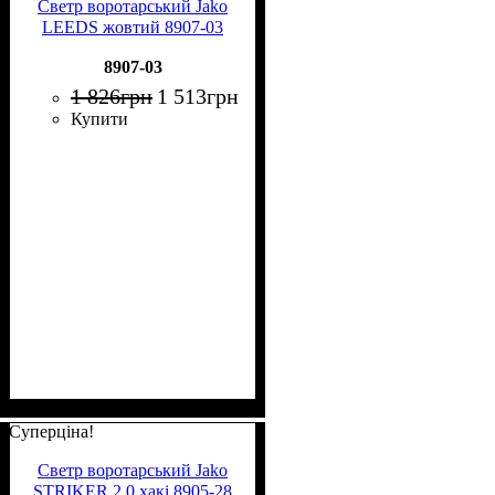
Светр воротарський Jako
LEEDS жовтий 8907-03
8907-03
1 826
грн
1 513
грн
Купити
Суперціна!
Светр воротарський Jako
STRIKER 2.0 хакі 8905-28