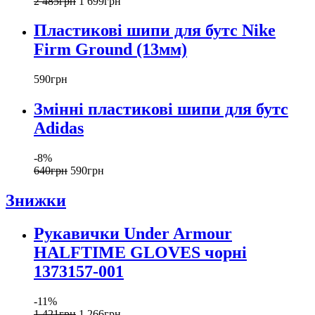
2 485
грн
1 699
грн
Пластикові шипи для бутс Nike
Firm Ground (13мм)
590
грн
Змінні пластикові шипи для бутс
Adidas
-8%
640
грн
590
грн
Знижки
Рукавички Under Armour
HALFTIME GLOVES чорні
1373157-001
-11%
1 421
грн
1 266
грн