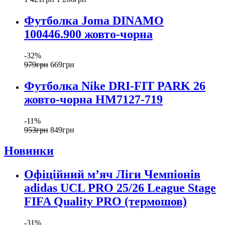
Футболка Joma DINAMO
100446.900 жовто-чорна
-32%
979
грн
669
грн
Футболка Nike DRI-FIT PARK 26
жовто-чорна HM7127-719
-11%
953
грн
849
грн
Новинки
Офіційний мʼяч Ліги Чемпіонів
adidas UCL PRO 25/26 League Stage
FIFA Quality PRO (термошов)
-31%