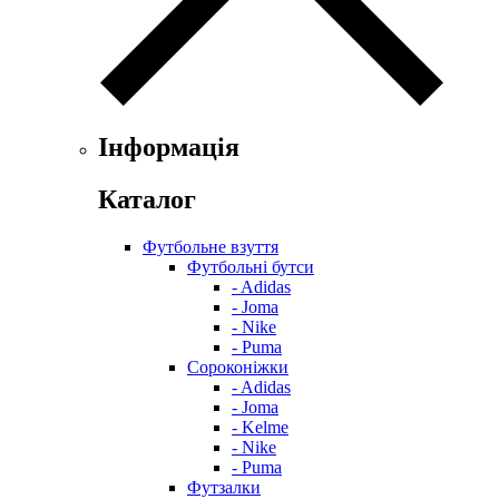
Інформація
Каталог
Футбольне взуття
Футбольні бутси
- Adidas
- Joma
- Nike
- Puma
Сороконіжки
- Adidas
- Joma
- Kelme
- Nike
- Puma
Футзалки