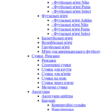
- Футбольні м'ячі Nike
- Футбольні м'ячі Puma
- Футбольні м'ячі Select
Футзальні м'ячі
- Футзальні м'ячі Adidas
- Футзальні м'ячі Nike
- Футзальні м'ячі Puma
- Футзальні м'ячі Select
Баскетбольні м'ячі
Волейбольні м'ячі
Гандбольні м'ячі
М'ячі для американського футболу
Сумки, Рюкзаки
Рюкзаки
Спортивні сумки
Сумки для взуття
Сумки для м'ячів
Сумки на пояс
Сумки через плече
Медичні сумки
Аксесуари
Аксесуари арбітра
Бандажі
Компресійні гольфи
Наколінники