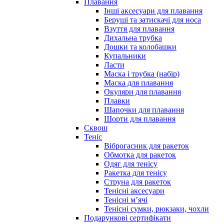
Плавання
Інші аксесуари для плавання
Беруші та затискачі для носа
Взуття для плавання
Дихальна трубка
Дошки та колобашки
Купальники
Ласти
Маска і трубка (набір)
Маска для плавання
Окуляри для плавання
Плавки
Шапочки для плавання
Шорти для плавання
Сквош
Теніс
Віброгасник для ракеток
Обмотка для ракеток
Одяг для тенісу
Ракетка для тенісу
Струна для ракеток
Тенісні аксесуари
Тенісні мʼячі
Тенісні сумки, рюкзаки, чохли
Подарункові сертифікати