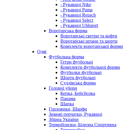
- Рукавиці Nike
- Рукавиці Puma
- Рукавиці Reusch
- Рукавиці Select
- Рукавиці Uhlsport
Воротарська форма
Воротарські светри та кофти
Воротарські штани та шорти
Комплекти воротарської форми
Одяг
Футбольна форма
Гетри футбольні
Комплекти футбольної форми
Футболки футбольні
Шорти футбольні
Суддівська форма
Головні убори
Кепка, Бейсболка
Панама
Шапка
Горловики, Шарфи
Зимові перчатки, Рукавиці
Збірна України
Термобілизна, Білизна Спортивна
Термомайки