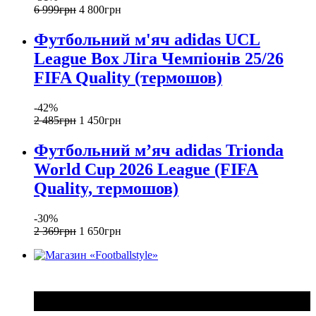
6 999
грн
4 800
грн
Футбольний м'яч adidas UCL
League Box Ліга Чемпіонів 25/26
FIFA Quality (термошов)
-42%
2 485
грн
1 450
грн
Футбольний м’яч adidas Trionda
World Cup 2026 League (FIFA
Quality, термошов)
-30%
2 369
грн
1 650
грн