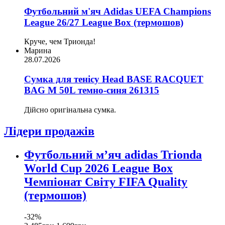
Футбольний м'яч Adidas UEFA Champions
League 26/27 League Box (термошов)
Круче, чем Трионда!
Марина
28.07.2026
Сумка для тенісу Head BASE RACQUET
BAG M 50L темно-синя 261315
Дійсно оригінальна сумка.
Лідери продажів
Футбольний м’яч adidas Trionda
World Cup 2026 League Box
Чемпіонат Світу FIFA Quality
(термошов)
-32%