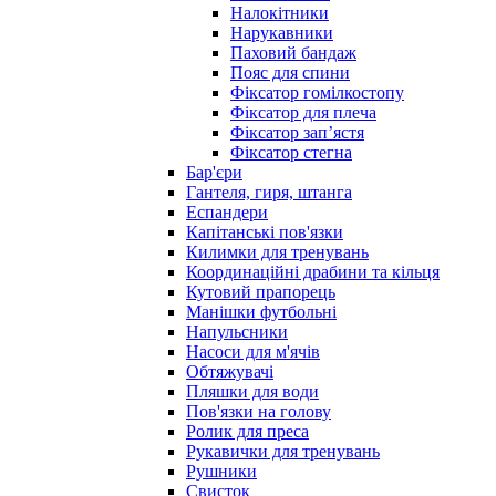
Налокітники
Нарукавники
Паховий бандаж
Пояс для спини
Фіксатор гомілкостопу
Фіксатор для плеча
Фіксатор запʼястя
Фіксатор стегна
Бар'єри
Гантеля, гиря, штанга
Еспандери
Капітанські пов'язки
Килимки для тренувань
Координаційні драбини та кільця
Кутовий прапорець
Манішки футбольні
Напульсники
Насоси для м'ячів
Обтяжувачі
Пляшки для води
Пов'язки на голову
Ролик для преса
Рукавички для тренувань
Рушники
Свисток