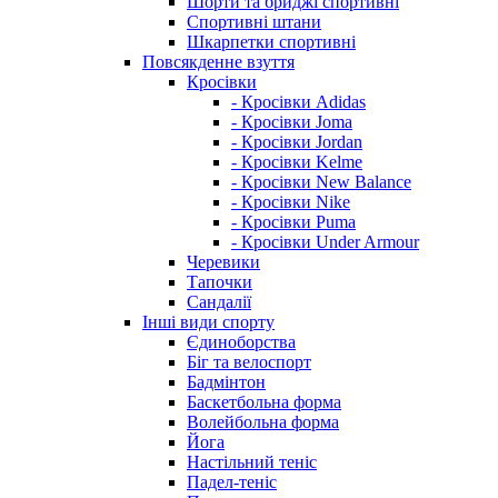
Шорти та бриджі спортивні
Спортивні штани
Шкарпетки спортивні
Повсякденне взуття
Кросівки
- Кросівки Adidas
- Кросівки Joma
- Кросівки Jordan
- Кросівки Kelme
- Кросівки New Balance
- Кросівки Nike
- Кросівки Puma
- Кросівки Under Armour
Черевики
Тапочки
Сандалії
Інші види спорту
Єдиноборства
Біг та велоспорт
Бадмінтон
Баскетбольна форма
Волейбольна форма
Йога
Настільний теніс
Падел-теніс