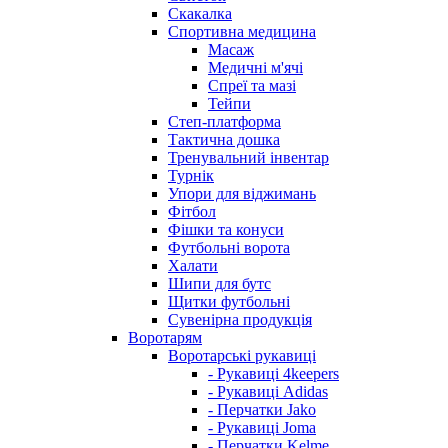
Скакалка
Спортивна медицина
Масаж
Медичні м'ячі
Спреї та мазі
Тейпи
Степ-платформа
Тактична дошка
Тренувальний інвентар
Турнік
Упори для віджимань
Фітбол
Фішки та конуси
Футбольні ворота
Халати
Шипи для бутс
Щитки футбольні
Сувенірна продукція
Воротарям
Воротарські рукавиці
- Рукавиці 4keepers
- Рукавиці Adidas
- Перчатки Jako
- Рукавиці Joma
- Перчатки Kelme