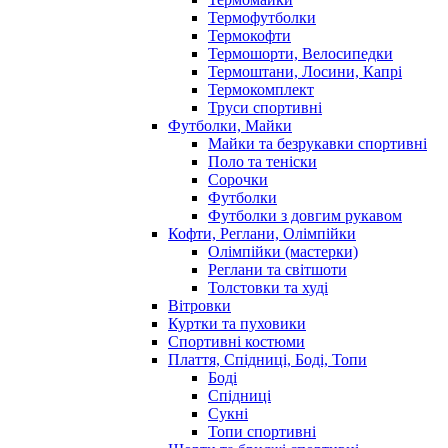
Термофутболки
Термокофти
Термошорти, Велосипедки
Термоштани, Лосини, Капрі
Термокомплект
Труси спортивні
Футболки, Майки
Майки та безрукавки спортивні
Поло та теніски
Сорочки
Футболки
Футболки з довгим рукавом
Кофти, Реглани, Олімпійки
Олімпійки (мастерки)
Реглани та світшоти
Толстовки та худі
Вітровки
Куртки та пуховики
Спортивні костюми
Плаття, Спідниці, Боді, Топи
Боді
Спідниці
Сукні
Топи спортивні