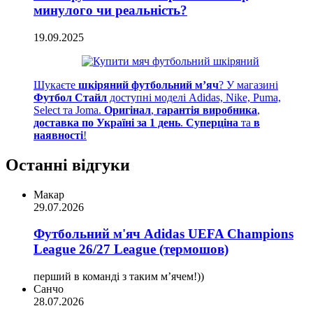
минулого чи реальність?
19.09.2025
Шукаєте
шкіряний футбольний м’яч
? У магазині
Футбол Стайл
доступні моделі Adidas, Nike, Puma,
Select та Joma.
Оригінал
,
гарантія виробника
,
доставка по Україні за 1 день
.
Суперціна
та
в
наявності
!
Останні відгуки
Макар
29.07.2026
Футбольний м'яч Adidas UEFA Champions
League 26/27 League (термошов)
перший в команді з таким мʼячем!))
Санчо
28.07.2026