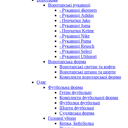
Воротарські рукавиці
- Рукавиці 4keepers
- Рукавиці Adidas
- Перчатки Jako
- Рукавиці Joma
- Перчатки Kelme
- Рукавиці Nike
- Рукавиці Puma
- Рукавиці Reusch
- Рукавиці Select
- Рукавиці Uhlsport
Воротарська форма
Воротарські светри та кофти
Воротарські штани та шорти
Комплекти воротарської форми
Одяг
Футбольна форма
Гетри футбольні
Комплекти футбольної форми
Футболки футбольні
Шорти футбольні
Суддівська форма
Головні убори
Кепка, Бейсболка