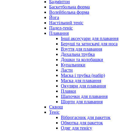
Бадмінтон
Баскетбольна форма
Волейбольна форма
Йога
Настільний теніс
Падел-теніс
Плавання
Інші аксесуари для плавання
Беруші та затискачі для носа
Взуття для плавання
Дихальна трубка
Дошки та колобашки
Купальники
Ласти
Маска і трубка (набір)
Маска для плавання
Окуляри для плавання
Плавки
Шапочки для плавання
Шорти для плавання
Сквош
Теніс
Віброгасник для ракеток
Обмотка для ракеток
Одяг для тенісу