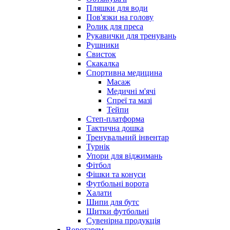
Пляшки для води
Пов'язки на голову
Ролик для преса
Рукавички для тренувань
Рушники
Свисток
Скакалка
Спортивна медицина
Масаж
Медичні м'ячі
Спреї та мазі
Тейпи
Степ-платформа
Тактична дошка
Тренувальний інвентар
Турнік
Упори для віджимань
Фітбол
Фішки та конуси
Футбольні ворота
Халати
Шипи для бутс
Щитки футбольні
Сувенірна продукція
Воротарям