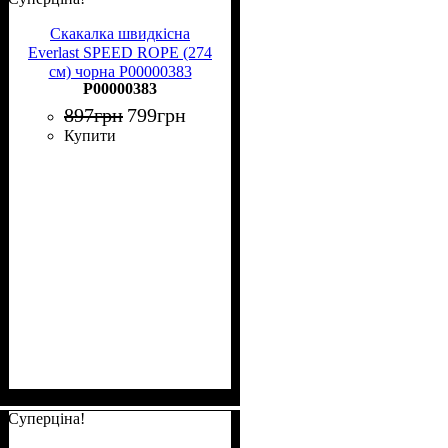
Скакалка швидкісна
Everlast SPEED ROPE (274
см) чорна P00000383
P00000383
897
грн
799
грн
Купити
Суперціна!