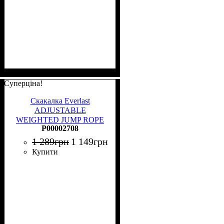
Суперціна!
Скакалка Everlast
ADJUSTABLE
WEIGHTED JUMP ROPE
P00002708
червоно-чорна 335 см
P00002708
1 289
грн
1 149
грн
Купити