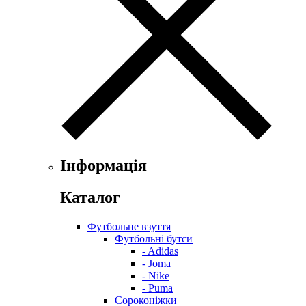
Інформація
Каталог
Футбольне взуття
Футбольні бутси
- Adidas
- Joma
- Nike
- Puma
Сороконіжки