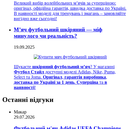
Великий вибір волейбольних м’ячів за суперціною:
оригінал, офіційна гарантія, швидка доставка по Україні.
В наявності моделі для тренувань і змагань – замовляйте
вигідно вже сьогодні!
М’яч футбольний шкіряний — міф
минулого чи реальність?
19.09.2025
Шукаєте
шкіряний футбольний м’яч
? У магазині
Футбол Стайл
доступні моделі Adidas, Nike, Puma,
Select та Joma.
Оригінал
,
гарантія виробника
,
доставка по Україні за 1 день
.
Суперціна
та
в
наявності
!
Останні відгуки
Макар
29.07.2026
Футбольний м'яч Adidas UEFA Champions