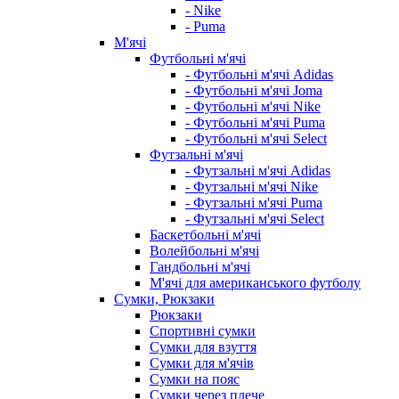
- Nike
- Puma
М'ячі
Футбольні м'ячі
- Футбольні м'ячі Adidas
- Футбольні м'ячі Joma
- Футбольні м'ячі Nike
- Футбольні м'ячі Puma
- Футбольні м'ячі Select
Футзальні м'ячі
- Футзальні м'ячі Adidas
- Футзальні м'ячі Nike
- Футзальні м'ячі Puma
- Футзальні м'ячі Select
Баскетбольні м'ячі
Волейбольні м'ячі
Гандбольні м'ячі
М'ячі для американського футболу
Сумки, Рюкзаки
Рюкзаки
Спортивні сумки
Сумки для взуття
Сумки для м'ячів
Сумки на пояс
Сумки через плече