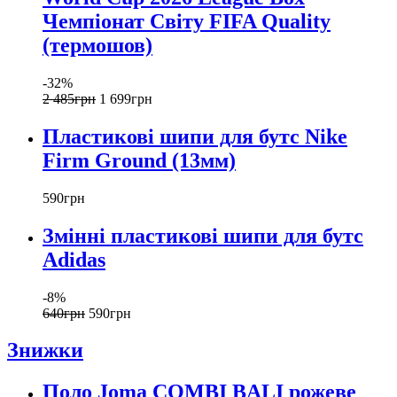
Чемпіонат Світу FIFA Quality
(термошов)
-32%
2 485
грн
1 699
грн
Пластикові шипи для бутс Nike
Firm Ground (13мм)
590
грн
Змінні пластикові шипи для бутс
Adidas
-8%
640
грн
590
грн
Знижки
Поло Joma COMBI BALI рожеве