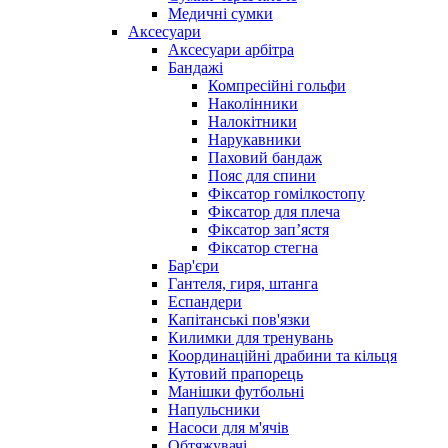
Медичні сумки
Аксесуари
Аксесуари арбітра
Бандажі
Компресійні гольфи
Наколінники
Налокітники
Нарукавники
Паховий бандаж
Пояс для спини
Фіксатор гомілкостопу
Фіксатор для плеча
Фіксатор запʼястя
Фіксатор стегна
Бар'єри
Гантеля, гиря, штанга
Еспандери
Капітанські пов'язки
Килимки для тренувань
Координаційні драбини та кільця
Кутовий прапорець
Манішки футбольні
Напульсники
Насоси для м'ячів
Обтяжувачі