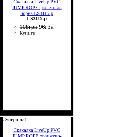
Скакалка LiveUp PVC
JUMP ROPE фіолетово-
чорна LS3115-p
LS3115-p
108
грн
96
грн
Купити
Суперціна!
Скакалка LiveUp PVC
JUMP ROPE оранжево-