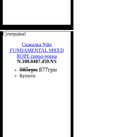
Суперціна!
Скакалка Nike
FUNDAMENTAL SPEED
ROPE синьо-чорна
N.100.0487.459.NS
N.100.0487.459.NS
985
грн
877
грн
Купити