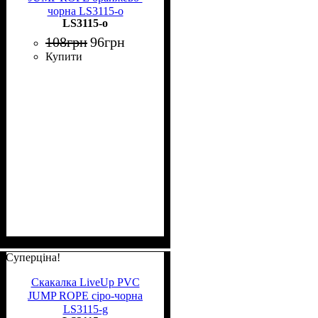
чорна LS3115-o
LS3115-o
108
грн
96
грн
Купити
Суперціна!
Скакалка LiveUp PVC
JUMP ROPE сіро-чорна
LS3115-g