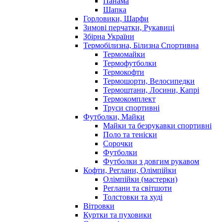
Панама
Шапка
Горловики, Шарфи
Зимові перчатки, Рукавиці
Збірна України
Термобілизна, Білизна Спортивна
Термомайки
Термофутболки
Термокофти
Термошорти, Велосипедки
Термоштани, Лосини, Капрі
Термокомплект
Труси спортивні
Футболки, Майки
Майки та безрукавки спортивні
Поло та теніски
Сорочки
Футболки
Футболки з довгим рукавом
Кофти, Реглани, Олімпійки
Олімпійки (мастерки)
Реглани та світшоти
Толстовки та худі
Вітровки
Куртки та пуховики