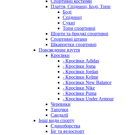
Спортивні костюми
Плаття, Спідниці, Боді, Топи
Боді
Спідниці
Сукні
Топи спортивні
Шорти та бриджі спортивні
Спортивні штани
Шкарпетки спортивні
Повсякденне взуття
Кросівки
- Кросівки Adidas
- Кросівки Joma
- Кросівки Jordan
- Кросівки Kelme
- Кросівки New Balance
- Кросівки Nike
- Кросівки Puma
- Кросівки Under Armour
Черевики
Тапочки
Сандалії
Інші види спорту
Єдиноборства
Біг та велоспорт