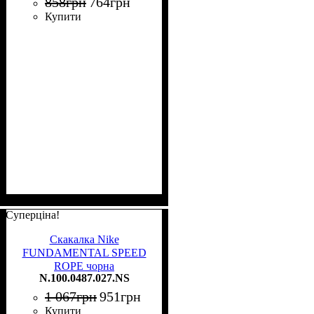
858
грн
764
грн
Купити
Суперціна!
Скакалка Nike
FUNDAMENTAL SPEED
ROPE чорна
N.100.0487.027.NS
N.100.0487.027.NS
1 067
грн
951
грн
Купити