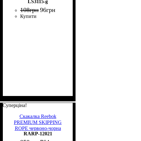
LS3115-g
108
грн
96
грн
Купити
Суперціна!
Скакалка Reebok
PREMIUM SKIPPING
ROPE червоно-чорна
RARP-12021
RARP-12021