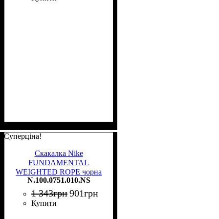
Суперціна!
Скакалка Nike
FUNDAMENTAL
WEIGHTED ROPE чорна
N.100.0751.010.NS
N.100.0751.010.NS
1 343
грн
901
грн
Купити