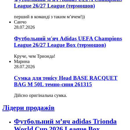
League 26/27 League (термошов)
перший в команді з таким мʼячем!))
Санчо
28.07.2026
Футбольний м'яч Adidas UEFA Champions
League 26/27 League Box (термошов)
Круче, чем Трионда!
Марина
28.07.2026
Сумка для тенісу Head BASE RACQUET
BAG M 50L темно-синя 261315
Дійсно оригінальна сумка.
Лідери продажів
Футбольний м’яч adidas Trionda
World Cup 2026 League Box