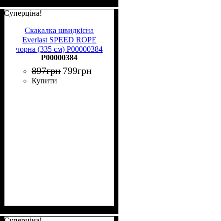
Суперціна!
Скакалка швидкісна
Everlast SPEED ROPE
чорна (335 см) P00000384
P00000384
897
грн
799
грн
Купити
Суперціна!