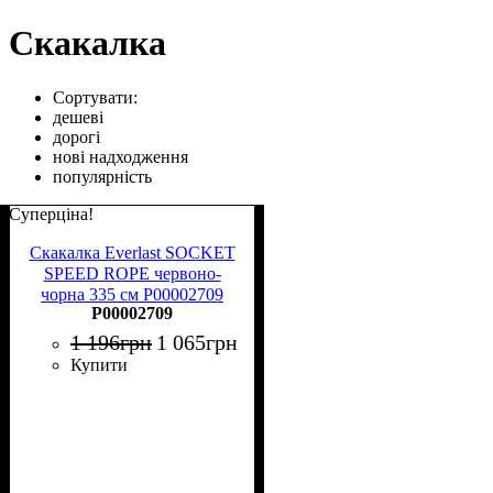
Скакалка
Сортувати:
дешеві
дорогі
нові надходження
популярність
Суперціна!
Скакалка Everlast SOCKET
SPEED ROPE червоно-
чорна 335 см P00002709
P00002709
1 196
грн
1 065
грн
Купити