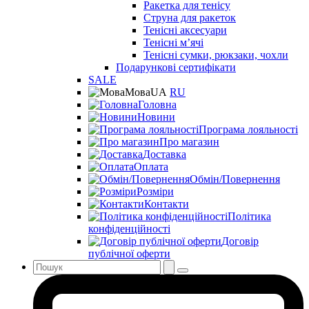
Ракетка для тенісу
Струна для ракеток
Тенісні аксесуари
Тенісні мʼячі
Тенісні сумки, рюкзаки, чохли
Подарункові сертифікати
SALE
Мова
UA
RU
Головна
Новини
Програма лояльності
Про магазин
Доставка
Оплата
Обмін/Повернення
Розміри
Контакти
Політика
конфіденційності
Договір
публічної оферти