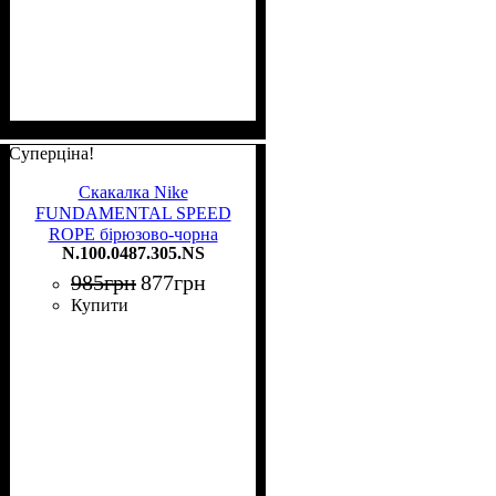
Суперціна!
Скакалка Nike
FUNDAMENTAL SPEED
ROPE бірюзово-чорна
N.100.0487.305.NS
N.100.0487.305.NS
985
грн
877
грн
Купити