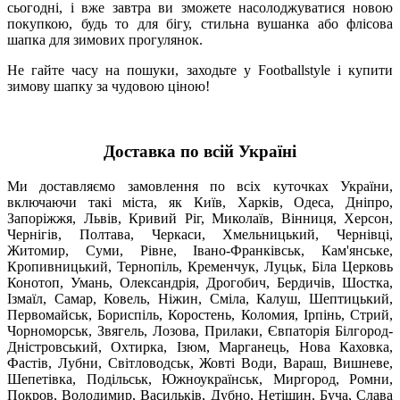
сьогодні, і вже завтра ви зможете насолоджуватися новою
покупкою, будь то для бігу, стильна вушанка або флісова
шапка для зимових прогулянок.
Не гайте часу на пошуки, заходьте у Footballstyle і купити
зимову шапку за чудовою ціною!
Доставка по всій Україні
Ми доставляємо замовлення по всіх куточках України,
включаючи такі міста, як Київ, Харків, Одеса, Дніпро,
Запоріжжя, Львів, Кривий Ріг, Миколаїв, Вінниця, Херсон,
Чернігів, Полтава, Черкаси, Хмельницький, Чернівці,
Житомир, Суми, Рівне, Івано-Франківськ, Кам'янське,
Кропивницький, Тернопіль, Кременчук, Луцьк, Біла Церковь
Конотоп, Умань, Олександрія, Дрогобич, Бердичів, Шостка,
Ізмаїл, Самар, Ковель, Ніжин, Сміла, Калуш, Шептицький,
Первомайськ, Бориспіль, Коростень, Коломия, Ірпінь, Стрий,
Чорноморськ, Звягель, Лозова, Прилаки, Євпаторія Білгород-
Дністровський, Охтирка, Ізюм, Марганець, Нова Каховка,
Фастів, Лубни, Світловодськ, Жовті Води, Вараш, Вишневе,
Шепетівка, Подільськ, Южноукраїнськ, Миргород, Ромни,
Покров, Володимир, Васильків, Дубно, Нетішин, Буча, Слава