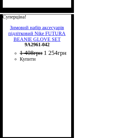
Суперціна!
Зимовий набір аксесуарів
підлітковий Nike FUTURA
BEANIE GLOVE SET
9A2961-042
сірий 9A2961-042
1 408
грн
1 254
грн
Купити