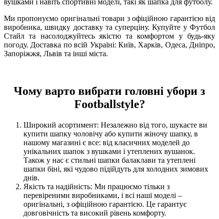
вушками і навіть спортивні моделі, такі як шапка для футболу.
Ми пропонуємо оригінальні товари з офіційною гарантією від
виробника, швидку доставку та суперціну. Купуйте у Футбол
Стайл та насолоджуйтесь якістю та комфортом у будь-яку
погоду. Доставка по всій Україні: Київ, Харків, Одеса, Дніпро,
Запоріжжя, Львів та інші міста.
Чому варто вибрати головні убори з
Footballstyle?
Широкий асортимент: Незалежно від того, шукаєте ви
купити шапку чоловічу або купити жіночу шапку, в
нашому магазині є все: від класичних моделей до
унікальних шапок з вушками і утеплених вушанок.
Також у нас є стильні шапки балаклави та утеплені
шапки біні, які чудово підійдуть для холодних зимових
днів.
Якість та надійність: Ми працюємо тільки з
перевіреними виробниками, і всі наші моделі –
оригінальні, з офіційною гарантією. Це гарантує
довговічність та високий рівень комфорту.