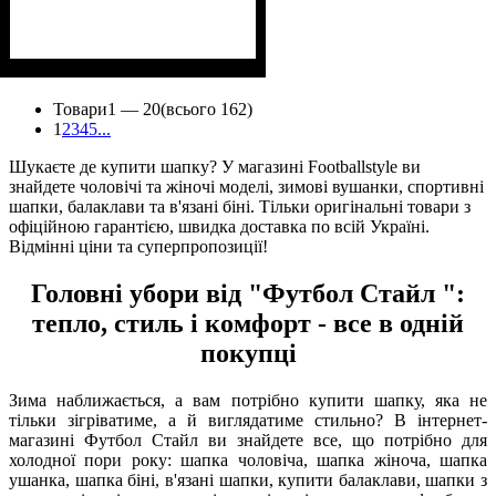
Товари
1 —
20
(всього 162)
1
2
3
4
5
...
Шукаєте де купити шапку? У магазині Footballstyle ви
знайдете чоловічі та жіночі моделі, зимові вушанки, спортивні
шапки, балаклави та в'язані біні. Тільки оригінальні товари з
офіційною гарантією, швидка доставка по всій Україні.
Відмінні ціни та суперпропозиції!
Головні убори від "Футбол Стайл ":
тепло, стиль і комфорт - все в одній
покупці
Зима наближається, а вам потрібно купити шапку, яка не
тільки зігріватиме, а й виглядатиме стильно? В інтернет-
магазині Футбол Стайл ви знайдете все, що потрібно для
холодної пори року: шапка чоловіча, шапка жіноча, шапка
ушанка, шапка біні, в'язані шапки, купити балаклави, шапки з