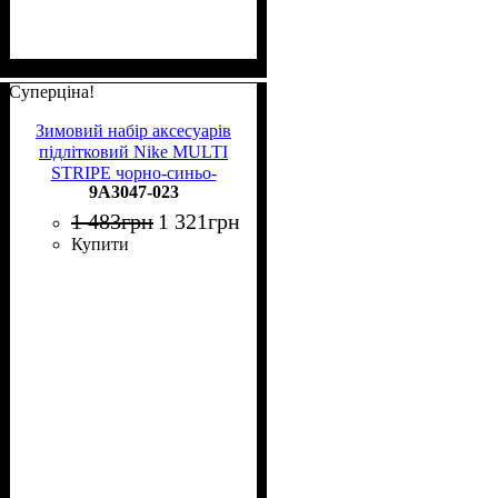
Суперціна!
Зимовий набір аксесуарів
підлітковий Nike MULTI
STRIPE чорно-синьо-
9A3047-023
жовтий 9A3047-023
1 483
грн
1 321
грн
Купити