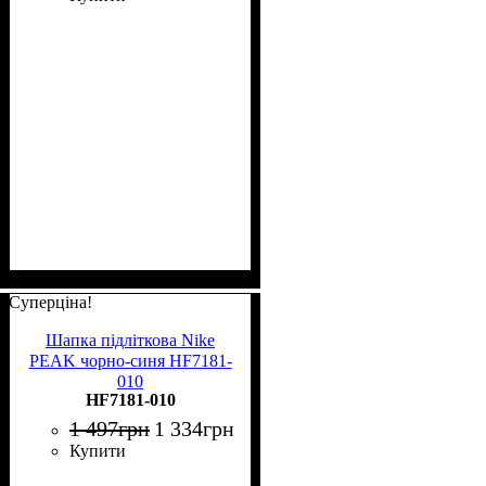
Суперціна!
Шапка підліткова Nike
PEAK чорно-синя HF7181-
010
HF7181-010
1 497
грн
1 334
грн
Купити