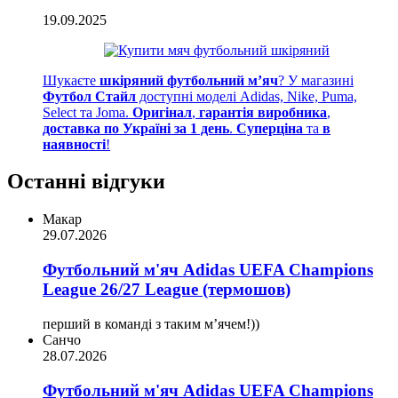
19.09.2025
Шукаєте
шкіряний футбольний м’яч
? У магазині
Футбол Стайл
доступні моделі Adidas, Nike, Puma,
Select та Joma.
Оригінал
,
гарантія виробника
,
доставка по Україні за 1 день
.
Суперціна
та
в
наявності
!
Останні відгуки
Макар
29.07.2026
Футбольний м'яч Adidas UEFA Champions
League 26/27 League (термошов)
перший в команді з таким мʼячем!))
Санчо
28.07.2026
Футбольний м'яч Adidas UEFA Champions