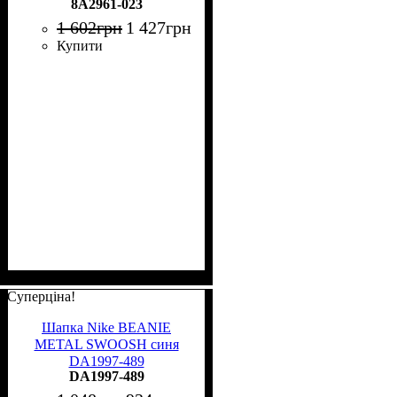
8A2961-023
1 602
грн
1 427
грн
Купити
Суперціна!
Шапка Nike BEANIE
METAL SWOOSH синя
DA1997-489
DA1997-489