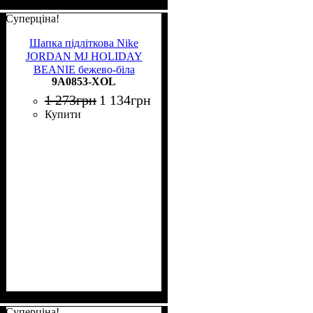
Суперціна!
Шапка підліткова Nike
JORDAN MJ HOLIDAY
BEANIE бежево-біла
9A0853-XOL
9A0853-XOL
1 273
грн
1 134
грн
Купити
Суперціна!