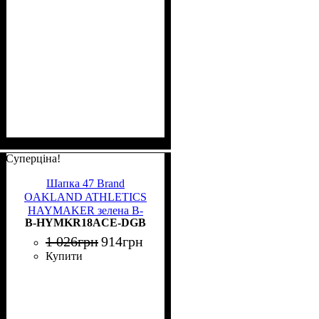
Суперціна!
Шапка 47 Brand
OAKLAND ATHLETICS
HAYMAKER зелена B-
B-HYMKR18ACE-DGB
HYMKR18ACE-DGB
1 026
грн
914
грн
Купити