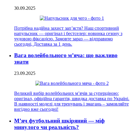
30.09.2025
Потрібна надійна захист зап’ястя? Наш спортивний
напульсник — оригінал і бестселер: новинка сезону з
чудовою фіксацією. Замовте зараз — відправимо
сьогодні, Доставка за 1 день.
Вага волейбольного м’яча: що важливо
знати
23.09.2025
Великий вибір волейбольних м’ячів за суперціною:
оригінал, офіційна гарантія, швидка доставка по Україні.
В наявності моделі для тренувань і змагань – замовляйте
вигідно вже сьогодні!
М’яч футбольний шкіряний — міф
минулого чи реальність?