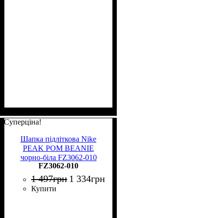
Суперціна!
Шапка підліткова Nike
PEAK POM BEANIE
чорно-біла FZ3062-010
FZ3062-010
1 497
грн
1 334
грн
Купити