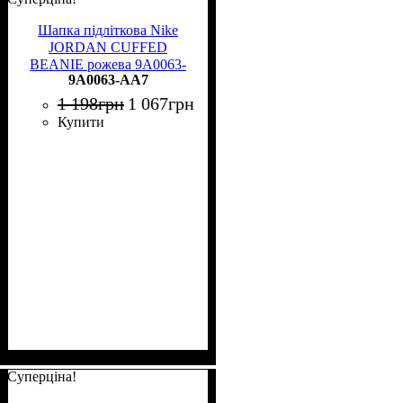
Шапка підліткова Nike
JORDAN CUFFED
BEANIE рожева 9A0063-
9A0063-AA7
AA7
1 198
грн
1 067
грн
Купити
Суперціна!