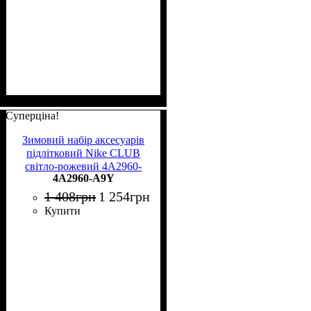
Суперціна!
Зимовий набір аксесуарів
підлітковий Nike CLUB
світло-рожевий 4A2960-
4A2960-A9Y
A9Y
1 408
грн
1 254
грн
Купити