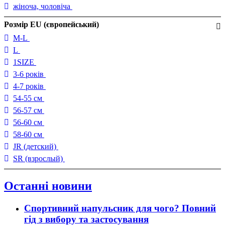
жіноча, чоловіча
Розмір EU (європейський)
M-L
L
1SIZE
3-6 років
4-7 років
54-55 см
56-57 см
56-60 см
58-60 см
JR (детский)
SR (взрослый)
Останні новини
Спортивний напульсник для чого? Повний
гід з вибору та застосування