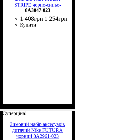
STRIPE чорно-синьо-
8A3047-023
жовтий 8A3047-023
1 408
грн
1 254
грн
Купити
Суперціна!
Зимовий набір аксесуарів
дитячий Nike FUTURA
чорний 8A2961-023