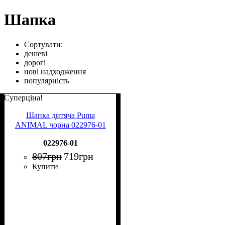
Шапка
Сортувати:
дешеві
дорогі
нові надходження
популярність
Суперціна!
Шапка дитяча Puma
ANIMAL чорна 022976-01
022976-01
807
грн
719
грн
Купити