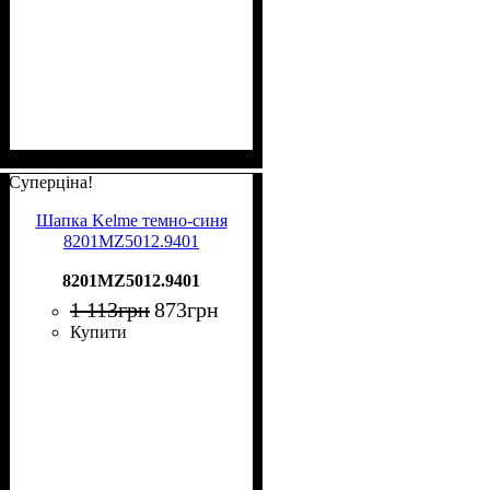
Суперціна!
Шапка Kelme темно-синя
8201MZ5012.9401
8201MZ5012.9401
1 113
грн
873
грн
Купити