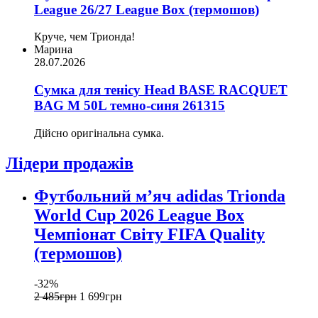
League 26/27 League Box (термошов)
Круче, чем Трионда!
Марина
28.07.2026
Сумка для тенісу Head BASE RACQUET
BAG M 50L темно-синя 261315
Дійсно оригінальна сумка.
Лідери продажів
Футбольний м’яч adidas Trionda
World Cup 2026 League Box
Чемпіонат Світу FIFA Quality
(термошов)
-32%
2 485
грн
1 699
грн