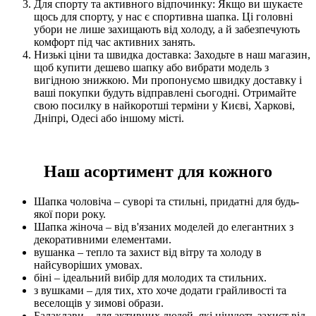
Для спорту та активного відпочинку: Якщо ви шукаєте
щось для спорту, у нас є спортивна шапка. Ці головні
убори не лише захищають від холоду, а й забезпечують
комфорт під час активних занять.
Низькі ціни та швидка доставка: Заходьте в наш магазин,
щоб купити дешево шапку або вибрати модель з
вигідною знижкою. Ми пропонуємо швидку доставку і
ваші покупки будуть відправлені сьогодні. Отримайте
свою посилку в найкоротші терміни у Києві, Харкові,
Дніпрі, Одесі або іншому місті.
Наш асортимент для кожного
Шапка чоловіча – суворі та стильні, придатні для будь-
якої пори року.
Шапка жіноча – від в'язаних моделей до елегантних з
декоративними елементами.
вушанка – тепло та захист від вітру та холоду в
найсуворіших умовах.
біні – ідеальний вибір для молодих та стильних.
з вушками – для тих, хто хоче додати грайливості та
веселощів у зимові образи.
Балаклави – для активних людей, які цінують захист від