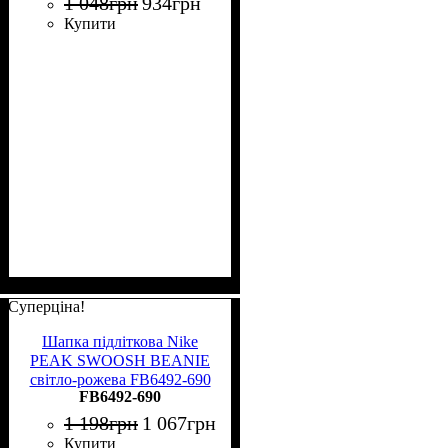
1 048
грн
934
грн
Купити
Суперціна!
Шапка підліткова Nike
PEAK SWOOSH BEANIE
світло-рожева FB6492-690
FB6492-690
1 198
грн
1 067
грн
Купити