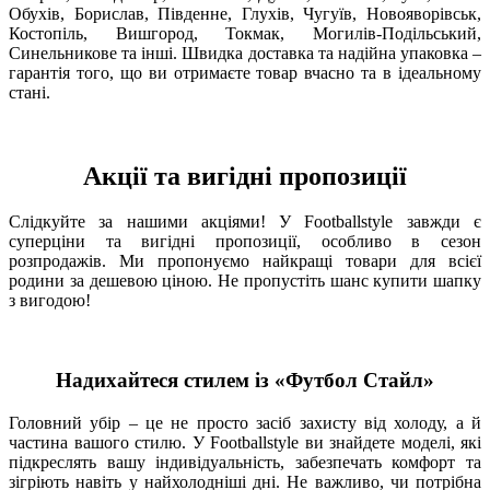
Обухів, Борислав, Південне, Глухів, Чугуїв, Новояворівськ,
Костопіль, Вишгород, Токмак, Могилів-Подільський,
Синельникове та інші. Швидка доставка та надійна упаковка –
гарантія того, що ви отримаєте товар вчасно та в ідеальному
стані.
Акції та вигідні пропозиції
Слідкуйте за нашими акціями! У Footballstyle завжди є
суперціни та вигідні пропозиції, особливо в сезон
розпродажів. Ми пропонуємо найкращі товари для всієї
родини за дешевою ціною. Не пропустіть шанс купити шапку
з вигодою!
Надихайтеся стилем із «Футбол Стайл»
Головний убір – це не просто засіб захисту від холоду, а й
частина вашого стилю. У Footballstyle ви знайдете моделі, які
підкреслять вашу індивідуальність, забезпечать комфорт та
зігріють навіть у найхолодніші дні. Не важливо, чи потрібна