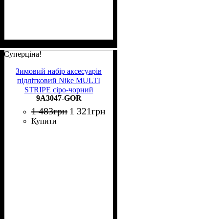
Суперціна!
Зимовий набір аксесуарів
підлітковий Nike MULTI
STRIPE сіро-чорний
9A3047-GOR
9A3047-GOR
1 483
грн
1 321
грн
Купити