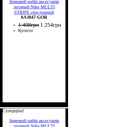
Зимовий набір аксесуарів
дитячий Nike MULTI
STRIPE сіро-чорний
8A3047-GOR
8A3047-GOR
1 408
грн
1 254
грн
Купити
Суперціна!
Зимовий набір аксесуарів
дитячий Nike MULTI