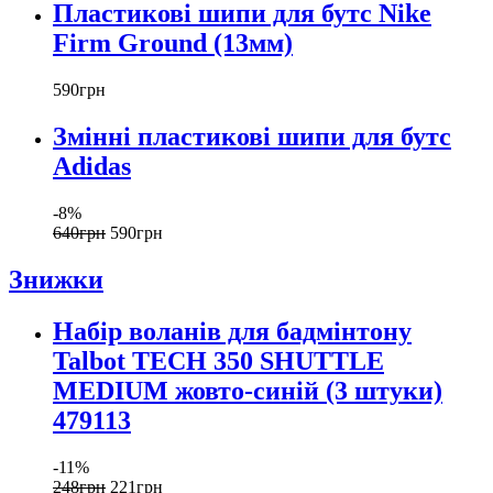
Пластикові шипи для бутс Nike
Firm Ground (13мм)
590
грн
Змінні пластикові шипи для бутс
Adidas
-8%
640
грн
590
грн
Знижки
Набір воланів для бадмінтону
Talbot TECH 350 SHUTTLE
MEDIUM жовто-синій (3 штуки)
479113
-11%
248
грн
221
грн