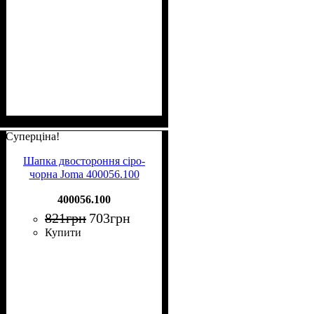
Суперціна!
Шапка двостороння cіро-
чорна Joma 400056.100
400056.100
821
грн
703
грн
Купити