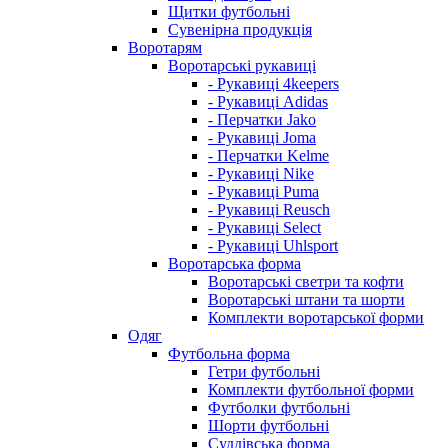
Щитки футбольні
Сувенірна продукція
Воротарям
Воротарські рукавиці
- Рукавиці 4keepers
- Рукавиці Adidas
- Перчатки Jako
- Рукавиці Joma
- Перчатки Kelme
- Рукавиці Nike
- Рукавиці Puma
- Рукавиці Reusch
- Рукавиці Select
- Рукавиці Uhlsport
Воротарська форма
Воротарські светри та кофти
Воротарські штани та шорти
Комплекти воротарської форми
Одяг
Футбольна форма
Гетри футбольні
Комплекти футбольної форми
Футболки футбольні
Шорти футбольні
Суддівська форма