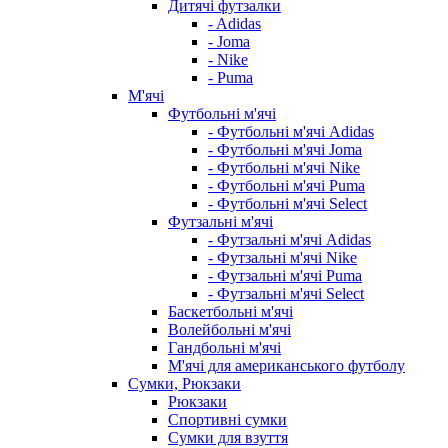
Дитячі футзалки
- Adidas
- Joma
- Nike
- Puma
М'ячі
Футбольні м'ячі
- Футбольні м'ячі Adidas
- Футбольні м'ячі Joma
- Футбольні м'ячі Nike
- Футбольні м'ячі Puma
- Футбольні м'ячі Select
Футзальні м'ячі
- Футзальні м'ячі Adidas
- Футзальні м'ячі Nike
- Футзальні м'ячі Puma
- Футзальні м'ячі Select
Баскетбольні м'ячі
Волейбольні м'ячі
Гандбольні м'ячі
М'ячі для американського футболу
Сумки, Рюкзаки
Рюкзаки
Спортивні сумки
Сумки для взуття