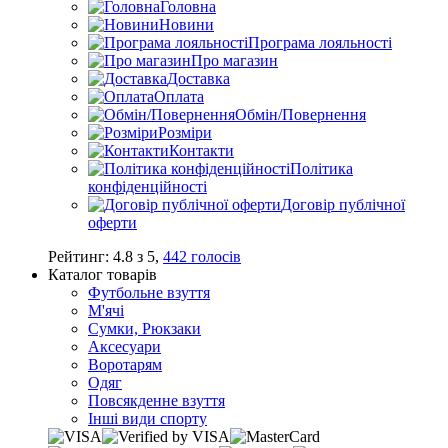
Головна
Новини
Програма лояльності
Про магазин
Доставка
Оплата
Обмін/Повернення
Розміри
Контакти
Політика
конфіденційності
Договір публічної
оферти
Рейтинг:
4.8
з
5
,
442
голосів
Каталог товарів
Футбольне взуття
М'ячі
Сумки, Рюкзаки
Аксесуари
Воротарям
Одяг
Повсякденне взуття
Інші види спорту