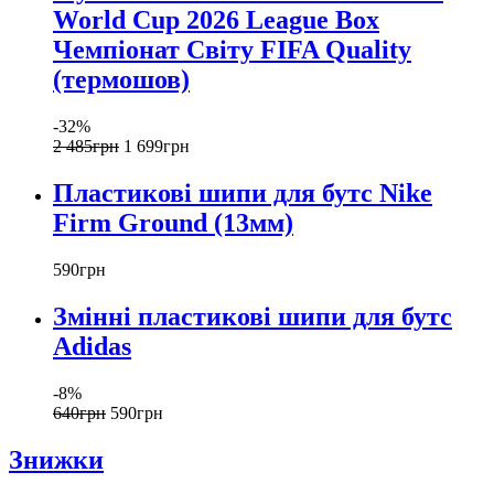
World Cup 2026 League Box
Чемпіонат Світу FIFA Quality
(термошов)
-32%
2 485
грн
1 699
грн
Пластикові шипи для бутс Nike
Firm Ground (13мм)
590
грн
Змінні пластикові шипи для бутс
Adidas
-8%
640
грн
590
грн
Знижки