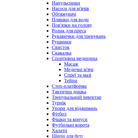
Напульсники
Насоси для м'ячів
Обтяжувачі
Пляшки для води
Пов'язки на голову
Ролик для преса
Рукавички для тренувань
Рушники
Свисток
Скакалка
Спортивна медицина
Масаж
Медичні м'ячі
Спреї та мазі
Тейпи
Степ-платформа
Тактична дошка
Тренувальний інвентар
Турнік
Упори для віджимань
Фітбол
Фішки та конуси
Футбольні ворота
Халати
Шипи для бутс