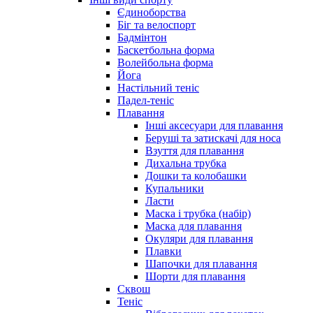
Єдиноборства
Біг та велоспорт
Бадмінтон
Баскетбольна форма
Волейбольна форма
Йога
Настільний теніс
Падел-теніс
Плавання
Інші аксесуари для плавання
Беруші та затискачі для носа
Взуття для плавання
Дихальна трубка
Дошки та колобашки
Купальники
Ласти
Маска і трубка (набір)
Маска для плавання
Окуляри для плавання
Плавки
Шапочки для плавання
Шорти для плавання
Сквош
Теніс