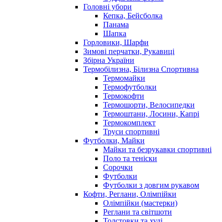
Головні убори
Кепка, Бейсболка
Панама
Шапка
Горловики, Шарфи
Зимові перчатки, Рукавиці
Збірна України
Термобілизна, Білизна Спортивна
Термомайки
Термофутболки
Термокофти
Термошорти, Велосипедки
Термоштани, Лосини, Капрі
Термокомплект
Труси спортивні
Футболки, Майки
Майки та безрукавки спортивні
Поло та теніски
Сорочки
Футболки
Футболки з довгим рукавом
Кофти, Реглани, Олімпійки
Олімпійки (мастерки)
Реглани та світшоти
Толстовки та худі