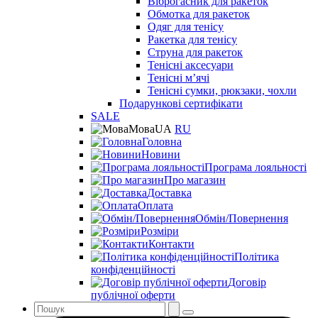
Віброгасник для ракеток
Обмотка для ракеток
Одяг для тенісу
Ракетка для тенісу
Струна для ракеток
Тенісні аксесуари
Тенісні мʼячі
Тенісні сумки, рюкзаки, чохли
Подарункові сертифікати
SALE
Мова
UA
RU
Головна
Новини
Програма лояльності
Про магазин
Доставка
Оплата
Обмін/Повернення
Розміри
Контакти
Політика
конфіденційності
Договір
публічної оферти