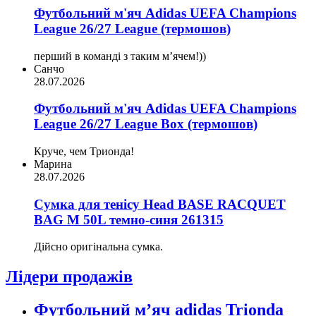
Футбольний м'яч Adidas UEFA Champions
League 26/27 League (термошов)
перший в команді з таким мʼячем!))
Санчо
28.07.2026
Футбольний м'яч Adidas UEFA Champions
League 26/27 League Box (термошов)
Круче, чем Трионда!
Марина
28.07.2026
Сумка для тенісу Head BASE RACQUET
BAG M 50L темно-синя 261315
Дійсно оригінальна сумка.
Лідери продажів
Футбольний м’яч adidas Trionda