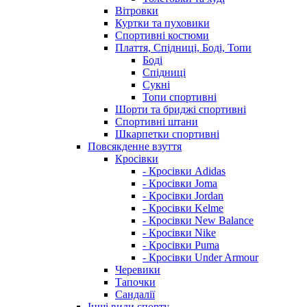
Вітровки
Куртки та пуховики
Спортивні костюми
Плаття, Спідниці, Боді, Топи
Боді
Спідниці
Сукні
Топи спортивні
Шорти та бриджі спортивні
Спортивні штани
Шкарпетки спортивні
Повсякденне взуття
Кросівки
- Кросівки Adidas
- Кросівки Joma
- Кросівки Jordan
- Кросівки Kelme
- Кросівки New Balance
- Кросівки Nike
- Кросівки Puma
- Кросівки Under Armour
Черевики
Тапочки
Сандалії
Інші види спорту