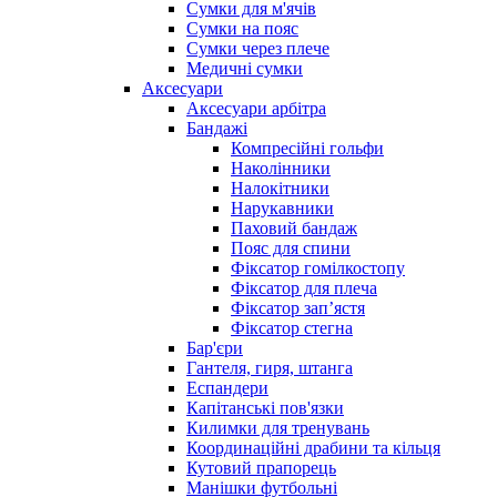
Сумки для м'ячів
Сумки на пояс
Сумки через плече
Медичні сумки
Аксесуари
Аксесуари арбітра
Бандажі
Компресійні гольфи
Наколінники
Налокітники
Нарукавники
Паховий бандаж
Пояс для спини
Фіксатор гомілкостопу
Фіксатор для плеча
Фіксатор запʼястя
Фіксатор стегна
Бар'єри
Гантеля, гиря, штанга
Еспандери
Капітанські пов'язки
Килимки для тренувань
Координаційні драбини та кільця
Кутовий прапорець
Манішки футбольні