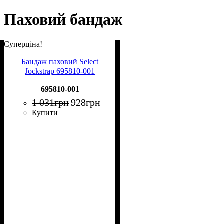
Паховий бандаж
Суперціна!
Бандаж паховий Select
Jockstrap 695810-001
695810-001
1 031
грн
928
грн
Купити