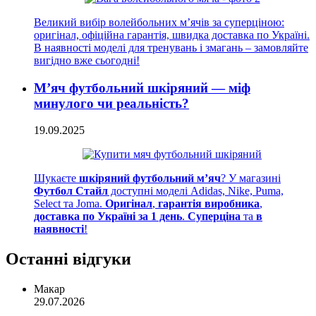
Великий вибір волейбольних м’ячів за суперціною:
оригінал, офіційна гарантія, швидка доставка по Україні.
В наявності моделі для тренувань і змагань – замовляйте
вигідно вже сьогодні!
М’яч футбольний шкіряний — міф
минулого чи реальність?
19.09.2025
Шукаєте
шкіряний футбольний м’яч
? У магазині
Футбол Стайл
доступні моделі Adidas, Nike, Puma,
Select та Joma.
Оригінал
,
гарантія виробника
,
доставка по Україні за 1 день
.
Суперціна
та
в
наявності
!
Останні відгуки
Макар
29.07.2026