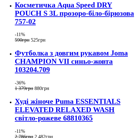
Косметичка Aqua Speed DRY
POUCH S 3L прозоро-біло-бірюзова
757-02
-11%
590
грн
525
грн
Футболка з довгим рукавом Joma
CHAMPION VII синьо-жовта
103204.709
-36%
1 379
грн
880
грн
Худі жіноче Puma ESSENTIALS
ELEVATED RELAXED WASH
світло-рожеве 68810365
-11%
2 786
грн
2 482
грн