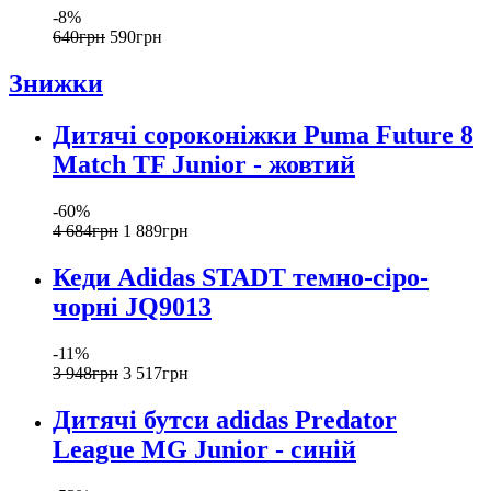
-8%
640
грн
590
грн
Знижки
Дитячі сороконіжки Puma Future 8
Match TF Junior - жовтий
-60%
4 684
грн
1 889
грн
Кеди Adidas STADT темно-сіро-
чорні JQ9013
-11%
3 948
грн
3 517
грн
Дитячі бутси adidas Predator
League MG Junior - синій