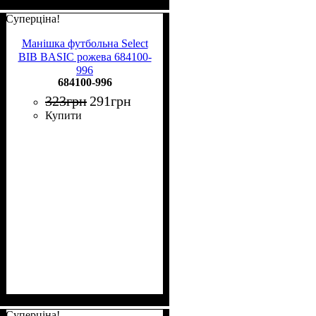
Суперціна!
Манішка футбольна Select
BIB BASIC рожева 684100-
996
684100-996
323
грн
291
грн
Купити
Суперціна!