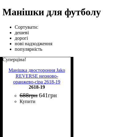
Манішки для футболу
Сортувати:
дешеві
дорогі
нові надходження
популярність
Суперціна!
Манішка двостороння Jako
REVERSE неоново-
оранжево-сіра 2618-19
2618-19
688
грн
641
грн
Купити