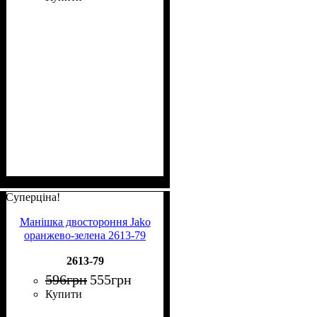
Суперціна!
Манішка двостороння Jako
оранжево-зелена 2613-79
2613-79
596
грн
555
грн
Купити