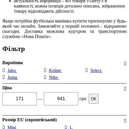
актуальність інформації – всі товари з сайту є в
наявності, кожна позиція детально описана, зображення
товару відповідають дійсності.
Якщо потрібна футбольна манішка купити пропонуємо у будь-
який час онлайн. Замовляйте у першій половині – відправимо
сьогодні. Доставка можлива кур'єром та транспортною
службою «Нова Пошта».
Фільтр
Виробник
Jako
Kelme
Select
Joma
Nike
Ціна
—
грн
ОК
Розмір EU (європейський)
Mini
L