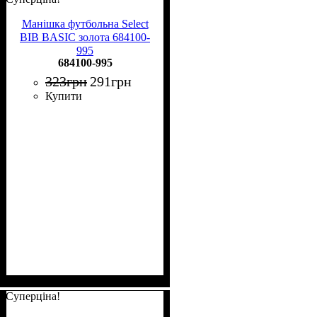
Манішка футбольна Select
BIB BASIC золота 684100-
995
684100-995
323
грн
291
грн
Купити
Суперціна!