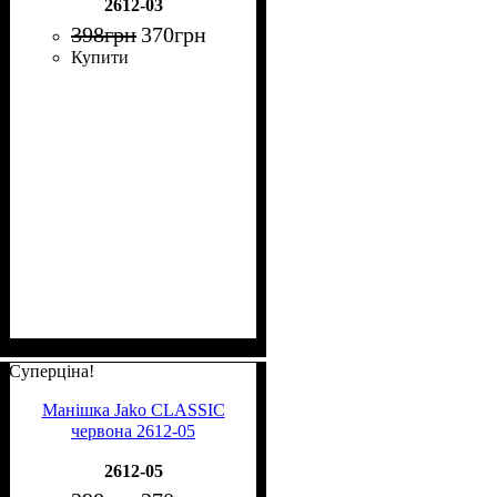
2612-03
398
грн
370
грн
Купити
Суперціна!
Манішка Jako CLASSIC
червона 2612-05
2612-05