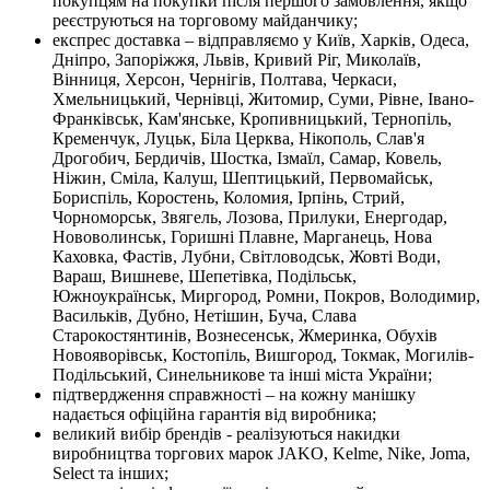
покупцям на покупки після першого замовлення, якщо
реєструються на торговому майданчику;
експрес доставка – відправляємо у Київ, Харків, Одеса,
Дніпро, Запоріжжя, Львів, Кривий Ріг, Миколаїв,
Вінниця, Херсон, Чернігів, Полтава, Черкаси,
Хмельницький, Чернівці, Житомир, Суми, Рівне, Івано-
Франківськ, Кам'янське, Кропивницький, Тернопіль,
Кременчук, Луцьк, Біла Церква, Нікополь, Слав'я
Дрогобич, Бердичів, Шостка, Ізмаїл, Самар, Ковель,
Ніжин, Сміла, Калуш, Шептицький, Первомайськ,
Бориспіль, Коростень, Коломия, Ірпінь, Стрий,
Чорноморськ, Звягель, Лозова, Прилуки, Енергодар,
Нововолинськ, Горишні Плавне, Марганець, Нова
Каховка, Фастів, Лубни, Світловодськ, Жовті Води,
Вараш, Вишневе, Шепетівка, Подільськ,
Южноукраїнськ, Миргород, Ромни, Покров, Володимир,
Васильків, Дубно, Нетішин, Буча, Слава
Старокостянтинів, Вознесенськ, Жмеринка, Обухів
Новояворівськ, Костопіль, Вишгород, Токмак, Могилів-
Подільський, Синельникове та інші міста України;
підтвердження справжності – на кожну манішку
надається офіційна гарантія від виробника;
великий вибір брендів - реалізуються накидки
виробництва торгових марок JAKO, Kelme, Nike, Joma,
Select та інших;