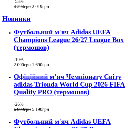
-53%
4 294
грн
2 019
грн
Новинки
Футбольний м'яч Adidas UEFA
Champions League 26/27 League Box
(термошов)
-19%
2 090
грн
1 690
грн
Офіційний мʼяч Чемпіонату Світу
adidas Trionda World Cup 2026 FIFA
Quality PRO (термошов)
-26%
6 999
грн
5 190
грн
Футбольний м'яч Adidas UEFA