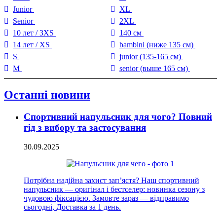
Junior
XL
Senior
2XL
10 лет / 3XS
140 см
14 лет / XS
bambini (ниже 135 см)
S
junior (135-165 см)
M
senior (выше 165 см)
Останні новини
Спортивний напульсник для чого? Повний
гід з вибору та застосування
30.09.2025
Потрібна надійна захист зап’ястя? Наш спортивний
напульсник — оригінал і бестселер: новинка сезону з
чудовою фіксацією. Замовте зараз — відправимо
сьогодні, Доставка за 1 день.