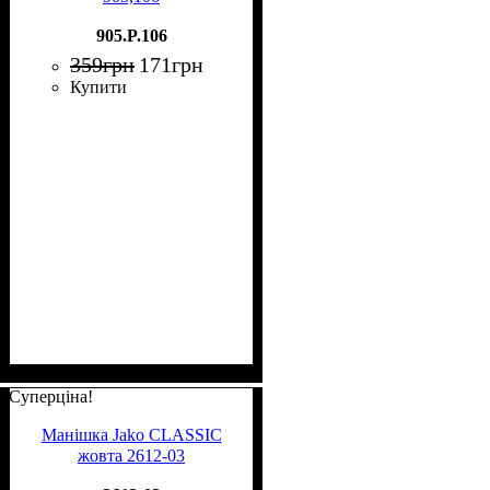
905.P.106
359
грн
171
грн
Купити
Суперціна!
Манішка Jako CLASSIC
жовта 2612-03