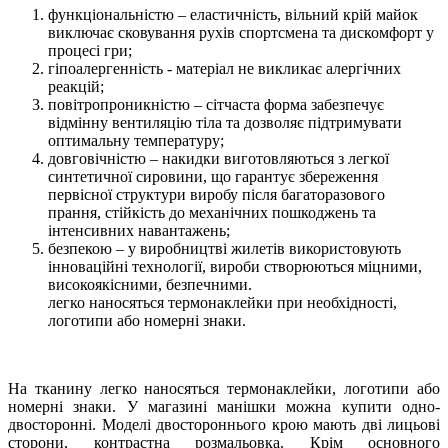
функціональністю – еластичність, вільний крій майок
виключає сковування рухів спортсмена та дискомфорт у
процесі гри;
гіпоалергенність - матеріал не викликає алергічних
реакцій;
повітропроникністю – сітчаста форма забезпечує
відмінну вентиляцію тіла та дозволяє підтримувати
оптимальну температуру;
довговічністю – накидки виготовляються з легкої
синтетичної сировини, що гарантує збереження
первісної структури виробу після багаторазового
прання, стійкість до механічних пошкоджень та
інтенсивних навантажень;
безпекою – у виробництві жилетів використовують
інноваційні технології, вироби створюються міцними,
високоякісними, безпечними.
легко наносяться термонаклейки при необхідності,
логотипи або номерні знаки.
На тканину легко наносяться термонаклейки, логотипи або
номерні знаки. У магазині манішки можна купити одно-
двосторонні. Моделі двостороннього крою мають дві лицьові
сторони, контрастна розмальовка. Крім основного