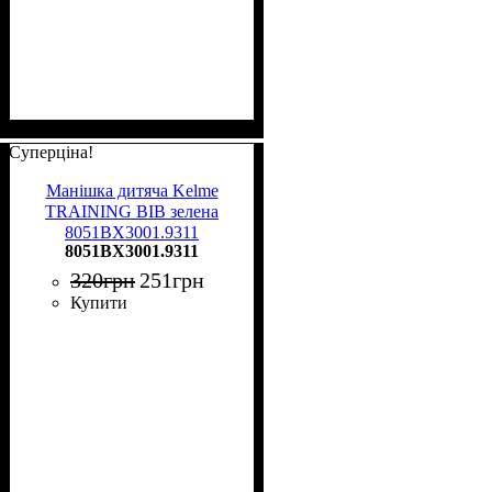
Суперціна!
Манішка дитяча Kelme
TRAINING BIB зелена
8051BX3001.9311
8051BX3001.9311
320
грн
251
грн
Купити