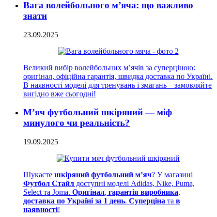
Вага волейбольного м’яча: що важливо
знати
23.09.2025
Великий вибір волейбольних м’ячів за суперціною:
оригінал, офіційна гарантія, швидка доставка по Україні.
В наявності моделі для тренувань і змагань – замовляйте
вигідно вже сьогодні!
М’яч футбольний шкіряний — міф
минулого чи реальність?
19.09.2025
Шукаєте
шкіряний футбольний м’яч
? У магазині
Футбол Стайл
доступні моделі Adidas, Nike, Puma,
Select та Joma.
Оригінал
,
гарантія виробника
,
доставка по Україні за 1 день
.
Суперціна
та
в
наявності
!