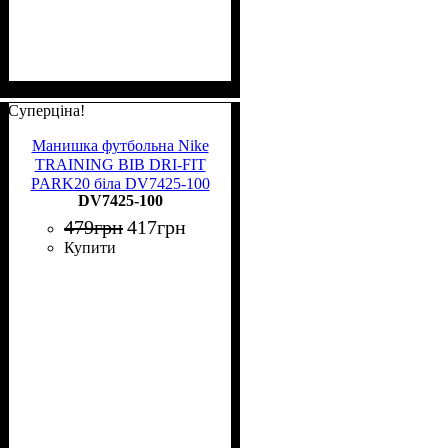
Суперціна!
Манишка футбольна Nike
TRAINING BIB DRI-FIT
PARK20 біла DV7425-100
DV7425-100
479
грн
417
грн
Купити