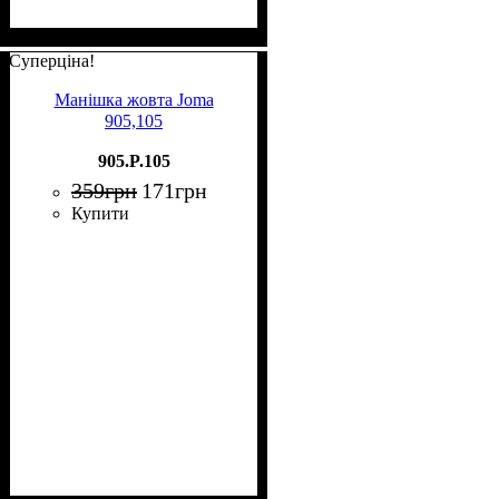
Суперціна!
Манішка жовта Joma
905,105
905.P.105
359
грн
171
грн
Купити