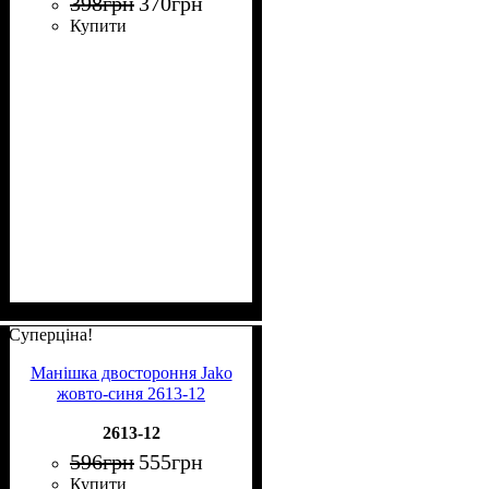
398
грн
370
грн
Купити
Суперціна!
Манішка двостороння Jako
жовто-синя 2613-12
2613-12
596
грн
555
грн
Купити