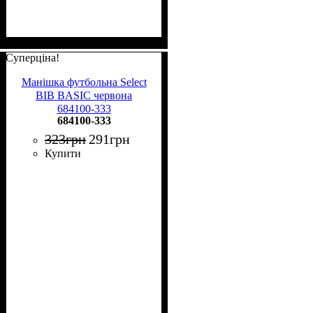
Суперціна!
Манішка футбольна Select
BIB BASIC червона
684100-333
684100-333
323
грн
291
грн
Купити