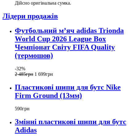
Дійсно оригінальна сумка.
Лідери продажів
Футбольний м’яч adidas Trionda
World Cup 2026 League Box
Чемпіонат Світу FIFA Quality
(термошов)
-32%
2 485
грн
1 699
грн
Пластикові шипи для бутс Nike
Firm Ground (13мм)
590
грн
Змінні пластикові шипи для бутс
Adidas