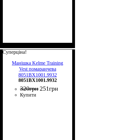
Суперціна!
Манішка Kelme Training
Vest помаранчева
8051BX1001.9932
8051BX1001.9932
320
грн
251
грн
Купити