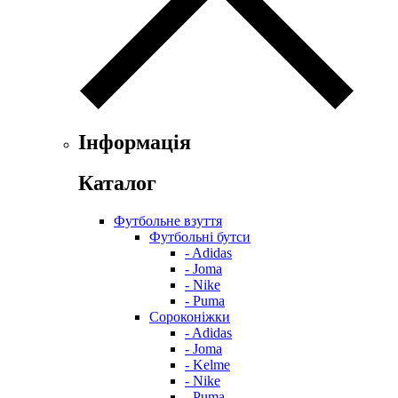
Інформація
Каталог
Футбольне взуття
Футбольні бутси
- Adidas
- Joma
- Nike
- Puma
Сороконіжки
- Adidas
- Joma
- Kelme
- Nike
- Puma