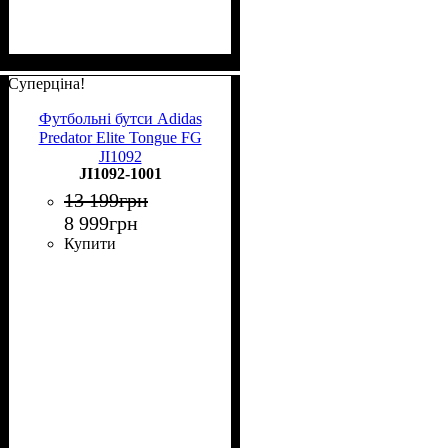
Суперціна!
Футбольні бутси Adidas
Predator Elite Tongue FG
JI1092
JI1092-1001
13 199
грн
8 999
грн
Купити