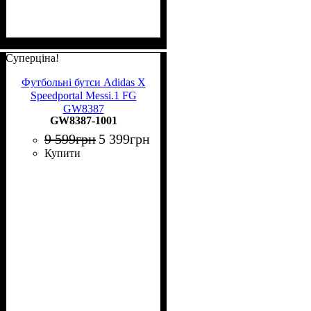
Суперціна!
Футбольні бутси Adidas X
Speedportal Messi.1 FG
GW8387
GW8387-1001
9 599
грн
5 399
грн
Купити