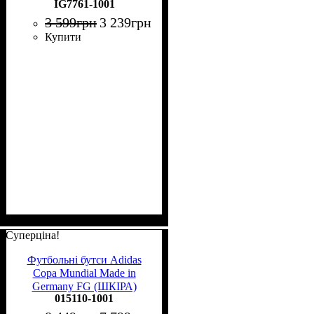
IG7761-1001
3 599
грн
3 239
грн
Купити
Суперціна!
Футбольні бутси Adidas
Copa Mundial Made in
Germany FG (ШКІРА)
015110-1001
015110