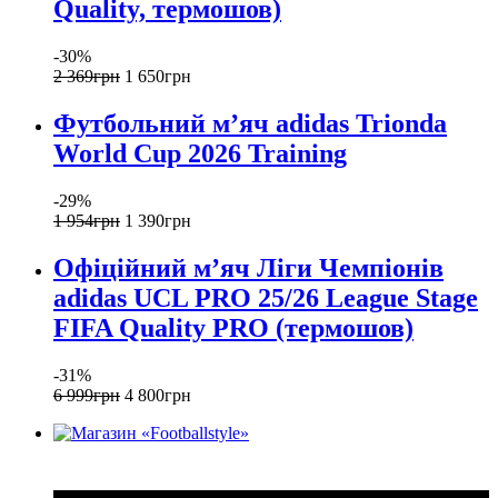
Quality, термошов)
-30%
2 369
грн
1 650
грн
Футбольний м’яч adidas Trionda
World Cup 2026 Training
-29%
1 954
грн
1 390
грн
Офіційний мʼяч Ліги Чемпіонів
adidas UCL PRO 25/26 League Stage
FIFA Quality PRO (термошов)
-31%
6 999
грн
4 800
грн