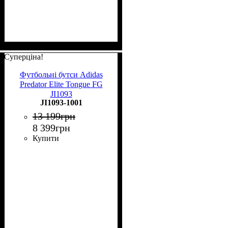
Суперціна!
Футбольні бутси Adidas
Predator Elite Tongue FG
JI1093
JI1093-1001
13 199
грн
8 399
грн
Купити