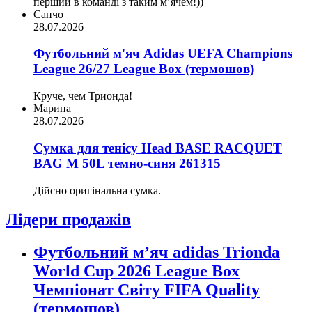
перший в команді з таким мʼячем!))
Санчо
28.07.2026
Футбольний м'яч Adidas UEFA Champions
League 26/27 League Box (термошов)
Круче, чем Трионда!
Марина
28.07.2026
Сумка для тенісу Head BASE RACQUET
BAG M 50L темно-синя 261315
Дійсно оригінальна сумка.
Лідери продажів
Футбольний м’яч adidas Trionda
World Cup 2026 League Box
Чемпіонат Світу FIFA Quality
(термошов)