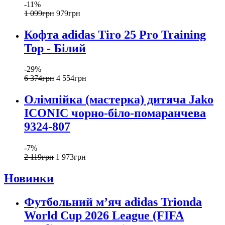
-11%
1 099
грн
979
грн
Кофта adidas Tiro 25 Pro Training
Top - Білий
-29%
6 374
грн
4 554
грн
Олімпійка (мастерка) дитяча Jako
ICONIC чорно-біло-помаранчева
9324-807
-7%
2 119
грн
1 973
грн
Новинки
Футбольний м’яч adidas Trionda
World Cup 2026 League (FIFA