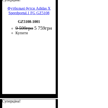
Футбольні бутси Adidas X
Speedportal.1 FG GZ5108
GZ5108-1001
9 599
грн
5 759
грн
Купити
Суперціна!