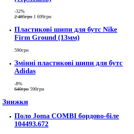
-32%
2 485
грн
1 699
грн
Пластикові шипи для бутс Nike
Firm Ground (13мм)
590
грн
Змінні пластикові шипи для бутс
Adidas
-8%
640
грн
590
грн
Знижки
Поло Joma COMBI бордово-біле
104493.672