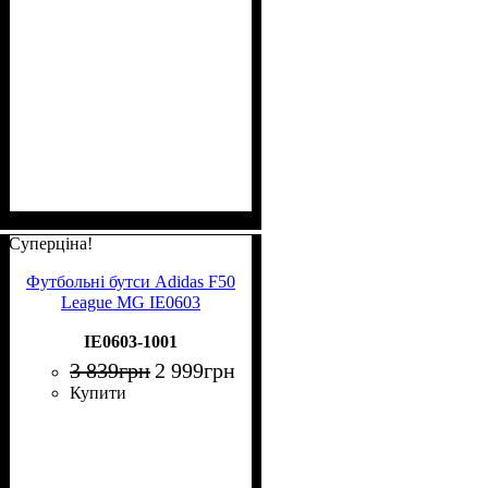
Суперціна!
Футбольні бутси Adidas F50
League MG IE0603
IE0603-1001
3 839
грн
2 999
грн
Купити