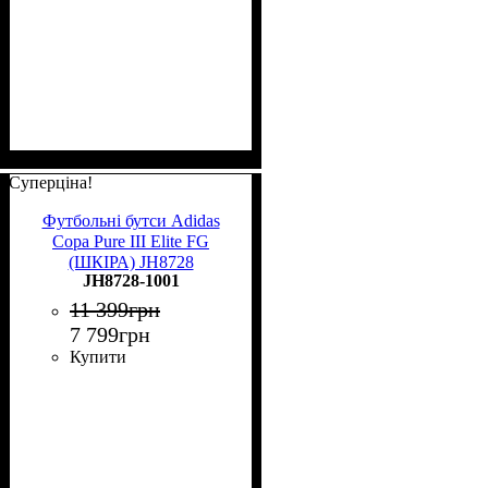
Суперціна!
Футбольні бутси Adidas
Copa Pure III Elite FG
(ШКІРА) JH8728
JH8728-1001
11 399
грн
7 799
грн
Купити