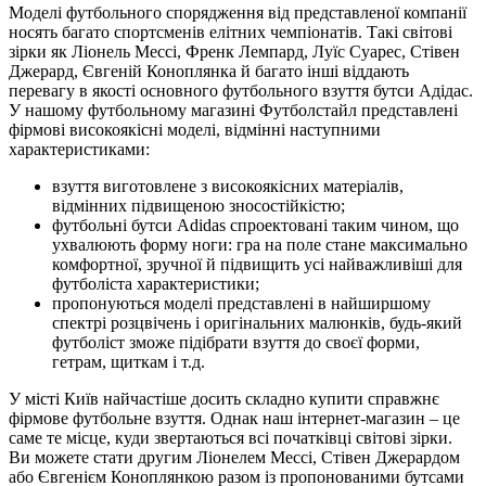
Моделі футбольного спорядження від представленої компанії
носять багато спортсменів елітних чемпіонатів. Такі світові
зірки як Ліонель Мессі, Френк Лемпард, Луїс Суарес, Стівен
Джерард, Євгеній Коноплянка й багато інші віддають
перевагу в якості основного футбольного взуття бутси Адідас.
У нашому футбольному магазині Футболстайл представлені
фірмові високоякісні моделі, відмінні наступними
характеристиками:
взуття виготовлене з високоякісних матеріалів,
відмінних підвищеною зносостійкістю;
футбольні бутси Adidas спроектовані таким чином, що
ухвалюють форму ноги: гра на поле стане максимально
комфортної, зручної й підвищить усі найважливіші для
футболіста характеристики;
пропонуються моделі представлені в найширшому
спектрі розцвічень і оригінальних малюнків, будь-який
футболіст зможе підібрати взуття до своєї форми,
гетрам, щиткам і т.д.
У місті Київ найчастіше досить складно купити справжнє
фірмове футбольне взуття. Однак наш інтернет-магазин – це
саме те місце, куди звертаються всі початківці світові зірки.
Ви можете стати другим Ліонелем Мессі, Стівен Джерардом
або Євгенієм Коноплянкою разом із пропонованими бутсами