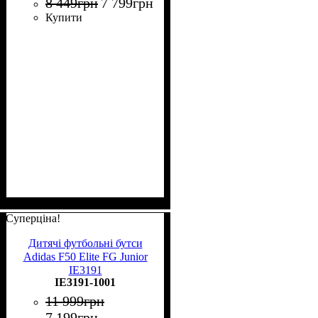
8 449
грн
7 799
грн
Купити
Суперціна!
Дитячі футбольні бутси
Adidas F50 Elite FG Junior
IE3191
IE3191-1001
11 999
грн
7 199
грн