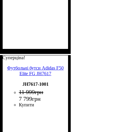
Суперціна!
Футбольні бутси Adidas F50
Elite FG JH7617
JH7617-1001
11 999
грн
7 799
грн
Купити