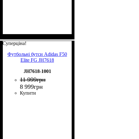
Суперціна!
Футбольні бутси Adidas F50
Elite FG JH7618
JH7618-1001
11 999
грн
8 999
грн
Купити