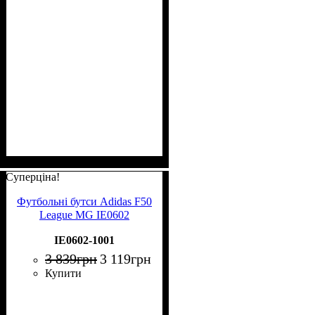
Суперціна!
Футбольні бутси Adidas F50
League MG IE0602
IE0602-1001
3 839
грн
3 119
грн
Купити