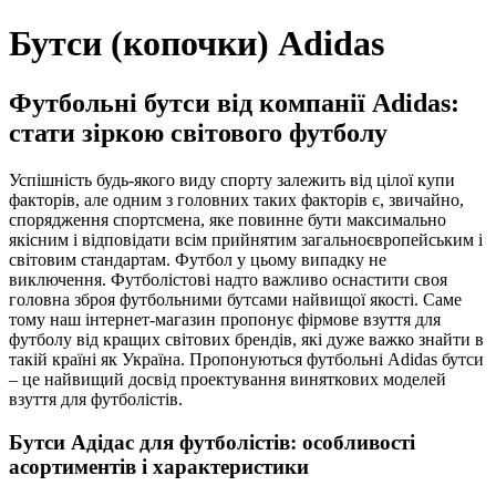
Бутси (копочки) Adidas
Футбольні бутси від компанії Adidas:
стати зіркою світового футболу
Успішність будь-якого виду спорту залежить від цілої купи
факторів, але одним з головних таких факторів є, звичайно,
спорядження спортсмена, яке повинне бути максимально
якісним і відповідати всім прийнятим загальноєвропейським і
світовим стандартам. Футбол у цьому випадку не
виключення. Футболістові надто важливо оснастити своя
головна зброя футбольними бутсами найвищої якості. Саме
тому наш інтернет-магазин пропонує фірмове взуття для
футболу від кращих світових брендів, які дуже важко знайти в
такій країні як Україна. Пропонуються футбольні Adidas бутси
– це найвищий досвід проектування виняткових моделей
взуття для футболістів.
Бутси Адідас для футболістів: особливості
асортиментів і характеристики