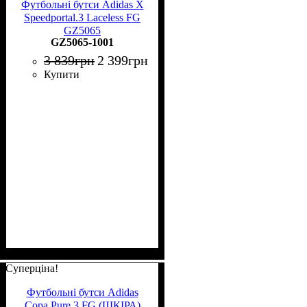
Футбольні бутси Adidas X
Speedportal.3 Laceless FG
GZ5065
GZ5065-1001
3 839
грн
2 399
грн
Купити
Суперціна!
Футбольні бутси Adidas
Copa Pure.3 FG (ШКІРА)