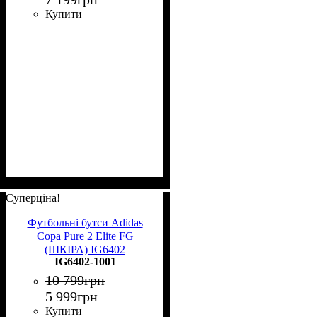
Купити
Суперціна!
Футбольні бутси Adidas
Copa Pure 2 Elite FG
(ШКІРА) IG6402
IG6402-1001
10 799
грн
5 999
грн
Купити