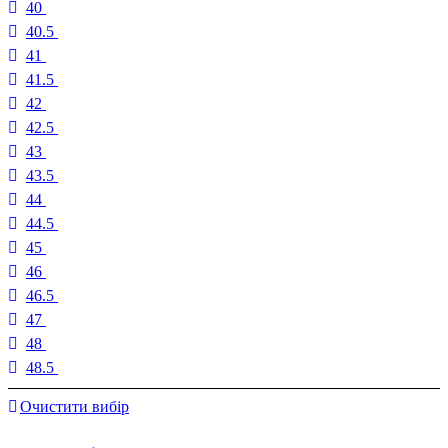
40
40.5
41
41.5
42
42.5
43
43.5
44
44.5
45
46
46.5
47
48
48.5
Очистити вибір