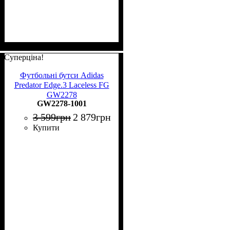
Суперціна!
Футбольні бутси Adidas
Predator Edge.3 Laceless FG
GW2278
GW2278-1001
3 599
грн
2 879
грн
Купити