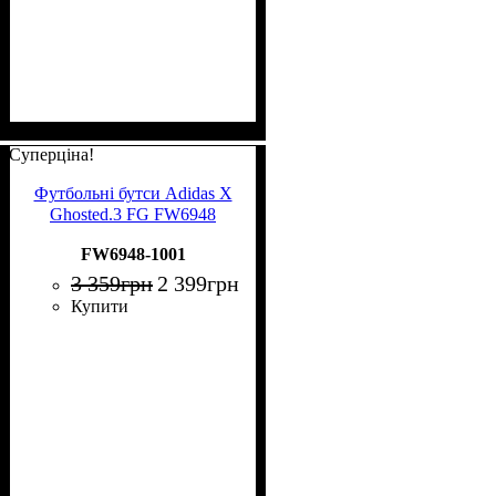
Суперціна!
Футбольні бутси Adidas X
Ghosted.3 FG FW6948
FW6948-1001
3 359
грн
2 399
грн
Купити