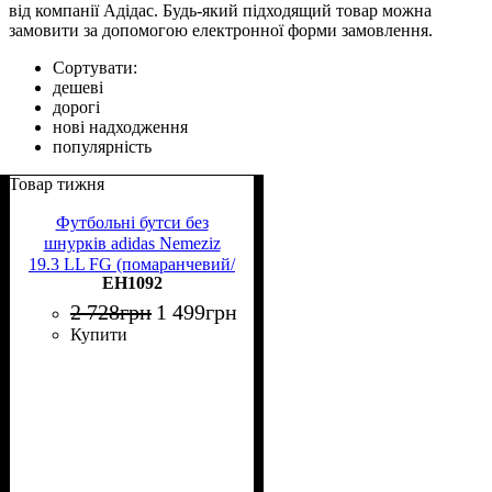
від компанії Адідас. Будь-який підходящий товар можна
замовити за допомогою електронної форми замовлення.
Сортувати:
дешеві
дорогі
нові надходження
популярність
Товар тижня
Футбольні бутси без
шнурків adidas Nemeziz
19.3 LL FG (помаранчевий/
EH1092
чорний)
2 728
грн
1 499
грн
Купити