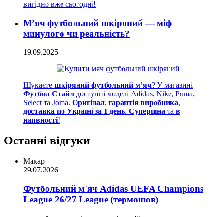
вигідно вже сьогодні!
М’яч футбольний шкіряний — міф
минулого чи реальність?
19.09.2025
Шукаєте
шкіряний футбольний м’яч
? У магазині
Футбол Стайл
доступні моделі Adidas, Nike, Puma,
Select та Joma.
Оригінал
,
гарантія виробника
,
доставка по Україні за 1 день
.
Суперціна
та
в
наявності
!
Останні відгуки
Макар
29.07.2026
Футбольний м'яч Adidas UEFA Champions
League 26/27 League (термошов)