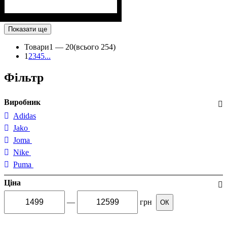
Показати ще
Товари
1 —
20
(всього 254)
1
2
3
4
5
...
Фільтр
Виробник
Adidas
Jako
Joma
Nike
Puma
Ціна
—
грн
ОК