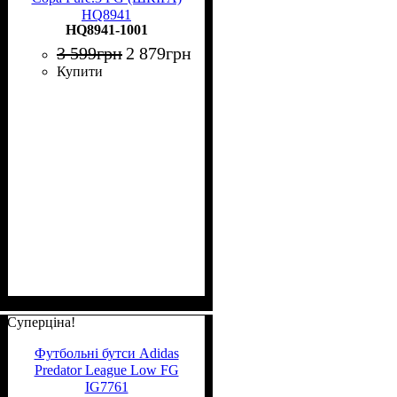
HQ8941
HQ8941-1001
3 599
грн
2 879
грн
Купити
Суперціна!
Футбольні бутси Adidas
Predator League Low FG
IG7761