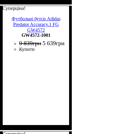
Суперціна!
Футбольні бутси Adidas
Predator Accuracy.1 FG
GW4572
GW4572-1001
9 839
грн
5 639
грн
Купити
Суперціна!