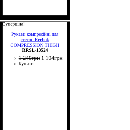
Суперціна!
Рукави компресійні для
стегон Reebok
COMPRESSION THIGH
RRSL-13524
SLEEVE 2 шт. чорно-сірі M
RRSL-13524
1 240
грн
1 104
грн
Купити