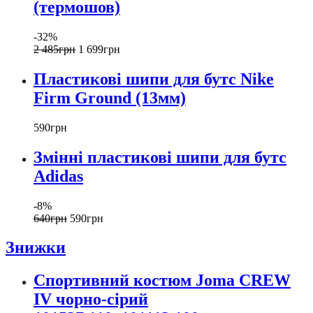
(термошов)
-32%
2 485
грн
1 699
грн
Пластикові шипи для бутс Nike
Firm Ground (13мм)
590
грн
Змінні пластикові шипи для бутс
Adidas
-8%
640
грн
590
грн
Знижки
Спортивний костюм Joma CREW
IV чорно-сірий