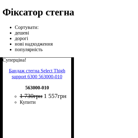
Фіксатор стегна
Сортувати:
дешеві
дорогі
нові надходження
популярність
Суперціна!
Бандаж стегна Select Thigh
support 6300 563000-010
563000-010
1 730
грн
1 557
грн
Купити