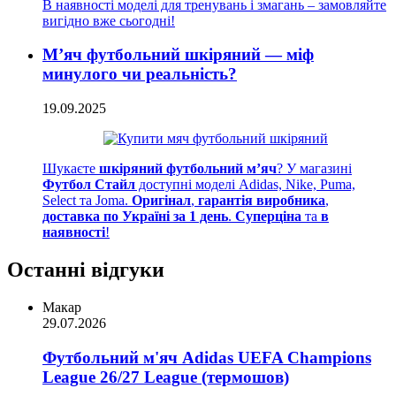
В наявності моделі для тренувань і змагань – замовляйте
вигідно вже сьогодні!
М’яч футбольний шкіряний — міф
минулого чи реальність?
19.09.2025
Шукаєте
шкіряний футбольний м’яч
? У магазині
Футбол Стайл
доступні моделі Adidas, Nike, Puma,
Select та Joma.
Оригінал
,
гарантія виробника
,
доставка по Україні за 1 день
.
Суперціна
та
в
наявності
!
Останні відгуки
Макар
29.07.2026
Футбольний м'яч Adidas UEFA Champions
League 26/27 League (термошов)