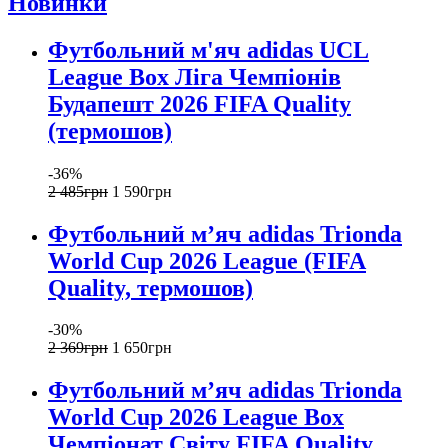
Новинки
Футбольний м'яч adidas UCL
League Box Ліга Чемпіонів
Будапешт 2026 FIFA Quality
(термошов)
-36%
2 485
грн
1 590
грн
Футбольний м’яч adidas Trionda
World Cup 2026 League (FIFA
Quality, термошов)
-30%
2 369
грн
1 650
грн
Футбольний м’яч adidas Trionda
World Cup 2026 League Box
Чемпіонат Світу FIFA Quality