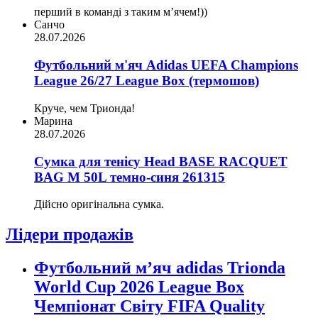
перший в команді з таким мʼячем!))
Санчо
28.07.2026
Футбольний м'яч Adidas UEFA Champions
League 26/27 League Box (термошов)
Круче, чем Трионда!
Марина
28.07.2026
Сумка для тенісу Head BASE RACQUET
BAG M 50L темно-синя 261315
Дійсно оригінальна сумка.
Лідери продажів
Футбольний м’яч adidas Trionda
World Cup 2026 League Box
Чемпіонат Світу FIFA Quality