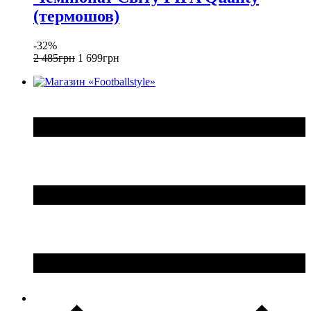
(термошов)
-32%
2 485
грн
1 699
грн