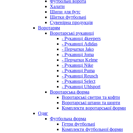
Футбольні ворота
Халати
Шипи для бутс
Щитки футбольні
Сувенірна продукція
Воротарям
Воротарські рукавиці
- Рукавиці 4keepers
- Рукавиці Adidas
- Перчатки Jako
- Рукавиці Joma
- Перчатки Kelme
- Рукавиці Nike
- Рукавиці Puma
- Рукавиці Reusch
- Рукавиці Select
- Рукавиці Uhlsport
Воротарська форма
Воротарські светри та кофти
Воротарські штани та шорти
Комплекти воротарської форми
Одяг
Футбольна форма
Гетри футбольні
Комплекти футбольної форми