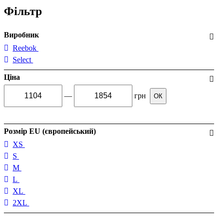
Фільтр
Виробник
Reebok
Select
Ціна
—
грн
ОК
Розмір EU (європейський)
XS
S
M
L
XL
2XL