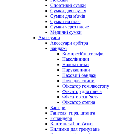
Спортивні сумки
Сумки для взуття
Сумки для м'ячів
Сумки на пояс
Сумки через плече
Медичні сумки
Аксесуари
Аксесуари арбітра
Бандажі
Компресійні гольфи
Наколінники
Налокітники
Нарукавники
Паховий бандаж
Пояс для спини
Фіксатор гомілкостопу
Фіксатор для плеча
Фіксатор запʼястя
Фіксатор стегна
Бар'єри
Гантеля, гиря, штанга
Еспандери
Капітанські пов'язки
Килимки для тренувань