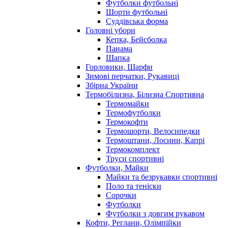
Футболки футбольні
Шорти футбольні
Суддівська форма
Головні убори
Кепка, Бейсболка
Панама
Шапка
Горловики, Шарфи
Зимові перчатки, Рукавиці
Збірна України
Термобілизна, Білизна Спортивна
Термомайки
Термофутболки
Термокофти
Термошорти, Велосипедки
Термоштани, Лосини, Капрі
Термокомплект
Труси спортивні
Футболки, Майки
Майки та безрукавки спортивні
Поло та теніски
Сорочки
Футболки
Футболки з довгим рукавом
Кофти, Реглани, Олімпійки