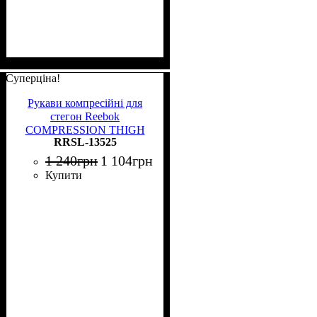
Суперціна!
Рукави компресійні для
стегон Reebok
COMPRESSION THIGH
RRSL-13525
SLEEVE 2 шт. чорно-сірі L
RRSL-13525
1 240
грн
1 104
грн
Купити