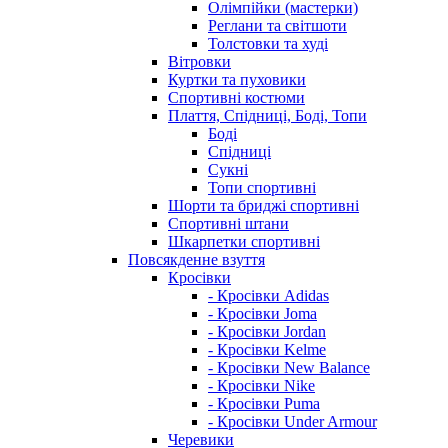
Олімпійки (мастерки)
Реглани та світшоти
Толстовки та худі
Вітровки
Куртки та пуховики
Спортивні костюми
Плаття, Спідниці, Боді, Топи
Боді
Спідниці
Сукні
Топи спортивні
Шорти та бриджі спортивні
Спортивні штани
Шкарпетки спортивні
Повсякденне взуття
Кросівки
- Кросівки Adidas
- Кросівки Joma
- Кросівки Jordan
- Кросівки Kelme
- Кросівки New Balance
- Кросівки Nike
- Кросівки Puma
- Кросівки Under Armour
Черевики