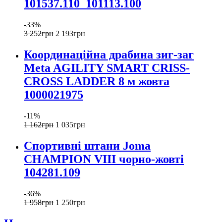
101537.110_101113.100
-33%
3 252
грн
2 193
грн
Координаційна драбина зиг-заг
Meta AGILITY SMART CRISS-
CROSS LADDER 8 м жовта
1000021975
-11%
1 162
грн
1 035
грн
Спортивні штани Joma
CHAMPION VIII чорно-жовті
104281.109
-36%
1 958
грн
1 250
грн