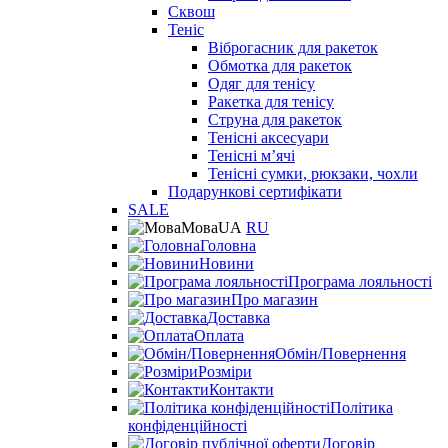
Сквош
Теніс
Віброгасник для ракеток
Обмотка для ракеток
Одяг для тенісу
Ракетка для тенісу
Струна для ракеток
Тенісні аксесуари
Тенісні мʼячі
Тенісні сумки, рюкзаки, чохли
Подарункові сертифікати
SALE
Мова
UA
RU
Головна
Новини
Програма лояльності
Про магазин
Доставка
Оплата
Обмін/Повернення
Розміри
Контакти
Політика
конфіденційності
Договір