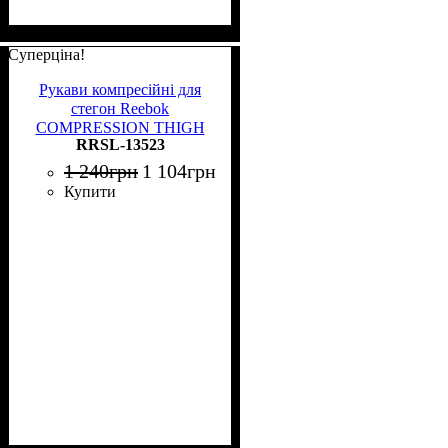
Суперціна!
Рукави компресійні для
стегон Reebok
COMPRESSION THIGH
RRSL-13523
SLEEVE 2 шт. чорно-сірі S
RRSL-13523
1 240
грн
1 104
грн
Купити