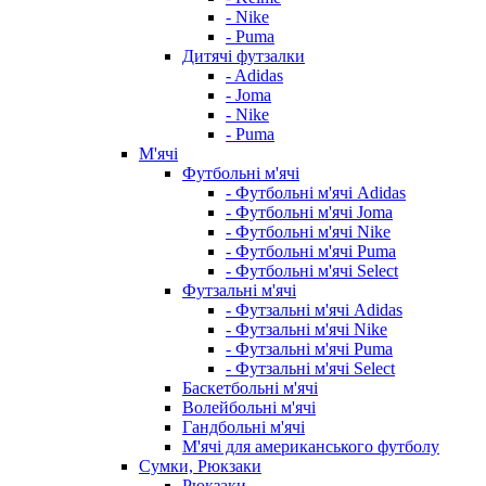
- Nike
- Puma
Дитячі футзалки
- Adidas
- Joma
- Nike
- Puma
М'ячі
Футбольні м'ячі
- Футбольні м'ячі Adidas
- Футбольні м'ячі Joma
- Футбольні м'ячі Nike
- Футбольні м'ячі Puma
- Футбольні м'ячі Select
Футзальні м'ячі
- Футзальні м'ячі Adidas
- Футзальні м'ячі Nike
- Футзальні м'ячі Puma
- Футзальні м'ячі Select
Баскетбольні м'ячі
Волейбольні м'ячі
Гандбольні м'ячі
М'ячі для американського футболу
Сумки, Рюкзаки
Рюкзаки