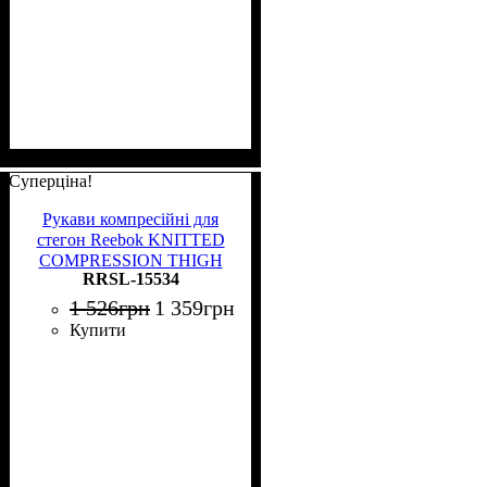
Суперціна!
Рукави компресійні для
стегон Reebok KNITTED
COMPRESSION THIGH
RRSL-15534
SLEEVE 2 шт. чорно-
бірюзові M RRSL-15534
1 526
грн
1 359
грн
Купити