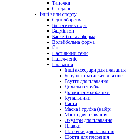
Тапочки
Сандалії
Інші види спорту
Єдиноборства
Біг та велоспорт
Бадмінтон
Баскетбольна форма
Волейбольна форма
Йога
Настільний теніс
Падел-теніс
Плавання
Інші аксесуари для плавання
Беруші та затискачі для носа
Взуття для плавання
Дихальна трубка
Дошки та колобашки
Купальники
Ласти
Маска і трубка (набір)
Маска для плавання
Окуляри для плавання
Плавки
Шапочки для плавання
Шорти для плавання