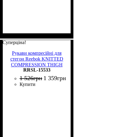
Суперціна!
Рукави компресійні для
стегон Reebok KNITTED
COMPRESSION THIGH
RRSL-15533
SLEEVE 2 шт. чорно-
бірюзові S RRSL-15533
1 526
грн
1 359
грн
Купити