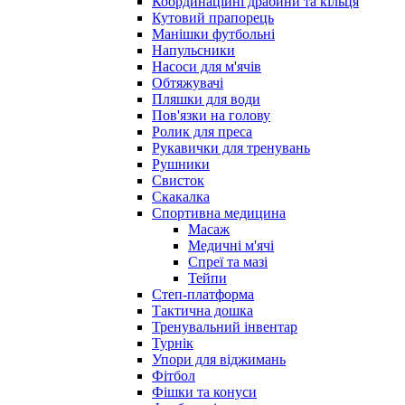
Координаційні драбини та кільця
Кутовий прапорець
Манішки футбольні
Напульсники
Насоси для м'ячів
Обтяжувачі
Пляшки для води
Пов'язки на голову
Ролик для преса
Рукавички для тренувань
Рушники
Свисток
Скакалка
Спортивна медицина
Масаж
Медичні м'ячі
Спреї та мазі
Тейпи
Степ-платформа
Тактична дошка
Тренувальний інвентар
Турнік
Упори для віджимань
Фітбол
Фішки та конуси