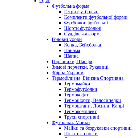
Одяг
Футбольна форма
Гетри футбольні
Комплекти футбольної форми
Футболки футбольні
Шорти футбольні
Суддівська форма
Головні убори
Кепка, Бейсболка
Панама
Шапка
Горловики, Шарфи
Зимові перчатки, Рукавиці
Збірна України
Термобілизна, Білизна Спортивна
Термомайки
Термофутболки
Термокофти
Термошорти, Велосипедки
Термоштани, Лосини, Капрі
Термокомплект
Труси спортивні
Футболки, Майки
Майки та безрукавки спортивні
Поло та теніски