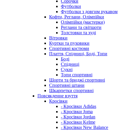
Сорочки
Футболки
Футболки з довгим рукавом
Кофти, Реглани, Олімпійки
Олімпійки (мастерки)
Реглани та світшоти
Толстовки та худі
Вітровки
Куртки та пуховики
Спортивні костюми
Плаття, Спідниці, Боді, Топи
Боді
Спідниці
Сукні
Топи спортивні
Шорти та бриджі спортивні
Спортивні штани
Шкарпетки спортивні
Повсякденне взуття
Кросівки
- Кросівки Adidas
- Кросівки Joma
- Кросівки Jordan
- Кросівки Kelme
- Кросівки New Balance