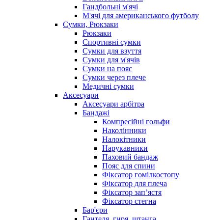
Гандбольні м'ячі
М'ячі для американського футболу
Сумки, Рюкзаки
Рюкзаки
Спортивні сумки
Сумки для взуття
Сумки для м'ячів
Сумки на пояс
Сумки через плече
Медичні сумки
Аксесуари
Аксесуари арбітра
Бандажі
Компресійні гольфи
Наколінники
Налокітники
Нарукавники
Паховий бандаж
Пояс для спини
Фіксатор гомілкостопу
Фіксатор для плеча
Фіксатор запʼястя
Фіксатор стегна
Бар'єри
Гантеля, гиря, штанга