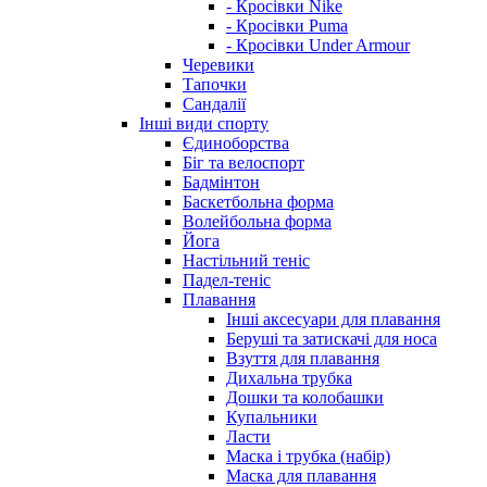
- Кросівки Nike
- Кросівки Puma
- Кросівки Under Armour
Черевики
Тапочки
Сандалії
Інші види спорту
Єдиноборства
Біг та велоспорт
Бадмінтон
Баскетбольна форма
Волейбольна форма
Йога
Настільний теніс
Падел-теніс
Плавання
Інші аксесуари для плавання
Беруші та затискачі для носа
Взуття для плавання
Дихальна трубка
Дошки та колобашки
Купальники
Ласти
Маска і трубка (набір)
Маска для плавання