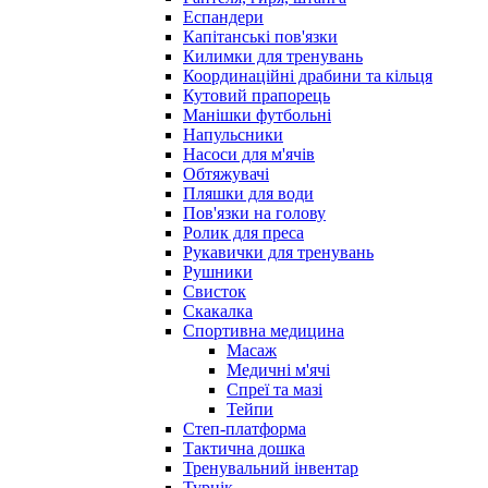
Еспандери
Капітанські пов'язки
Килимки для тренувань
Координаційні драбини та кільця
Кутовий прапорець
Манішки футбольні
Напульсники
Насоси для м'ячів
Обтяжувачі
Пляшки для води
Пов'язки на голову
Ролик для преса
Рукавички для тренувань
Рушники
Свисток
Скакалка
Спортивна медицина
Масаж
Медичні м'ячі
Спреї та мазі
Тейпи
Степ-платформа
Тактична дошка
Тренувальний інвентар
Турнік