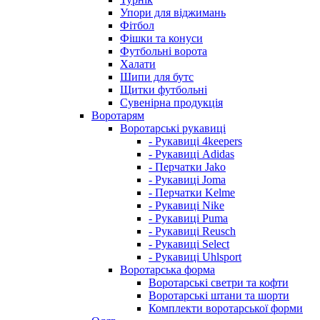
Упори для віджимань
Фітбол
Фішки та конуси
Футбольні ворота
Халати
Шипи для бутс
Щитки футбольні
Сувенірна продукція
Воротарям
Воротарські рукавиці
- Рукавиці 4keepers
- Рукавиці Adidas
- Перчатки Jako
- Рукавиці Joma
- Перчатки Kelme
- Рукавиці Nike
- Рукавиці Puma
- Рукавиці Reusch
- Рукавиці Select
- Рукавиці Uhlsport
Воротарська форма
Воротарські светри та кофти
Воротарські штани та шорти
Комплекти воротарської форми