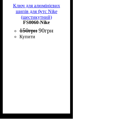
Ключ для алюмінієвих
шипів для бутс Nike
(шестикутний)
FS0060-Nike
150
грн
90
грн
Купити