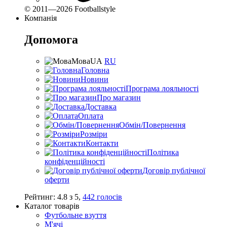
© 2011—2026 Footballstyle
Компанія
Допомога
Мова
UA
RU
Головна
Новини
Програма лояльності
Про магазин
Доставка
Оплата
Обмін/Повернення
Розміри
Контакти
Політика
конфіденційності
Договір публічної
оферти
Рейтинг:
4.8
з
5
,
442
голосів
Каталог товарів
Футбольне взуття
М'ячі