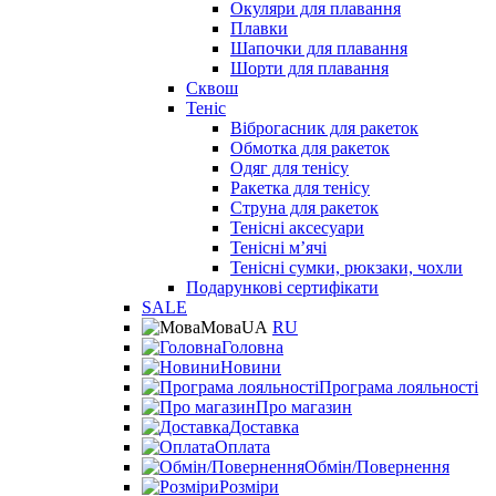
Окуляри для плавання
Плавки
Шапочки для плавання
Шорти для плавання
Сквош
Теніс
Віброгасник для ракеток
Обмотка для ракеток
Одяг для тенісу
Ракетка для тенісу
Струна для ракеток
Тенісні аксесуари
Тенісні мʼячі
Тенісні сумки, рюкзаки, чохли
Подарункові сертифікати
SALE
Мова
UA
RU
Головна
Новини
Програма лояльності
Про магазин
Доставка
Оплата
Обмін/Повернення
Розміри