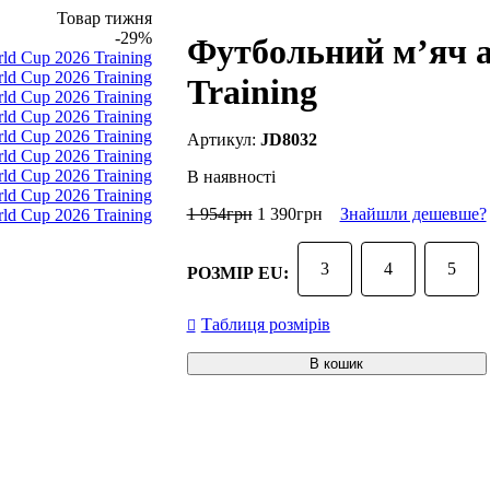
Товар тижня
-29%
Футбольний м’яч a
Training
JD8032
В наявності
1 954
грн
1 390
грн
Знайшли дешевше?
3
4
5
РОЗМІР EU:
Таблиця розмірів
В кошик