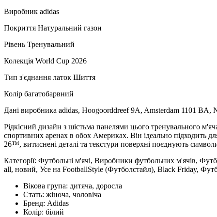
Виробник adidas
Покриття Натуральний газон
Рівень Тренувальний
Колекція World Cup 2026
Тип з'єднання латок Шиття
Колір багатобарвний
Дані виробника adidas, Hoogoorddreef 9A, Amsterdam 1101 BA, 
Рідкісний дизайн з шістьма панелями цього тренувального м'я
спортивних аренах в обох Америках. Він ідеально підходить д
26™, витиснені деталі та текстури поверхні поєднують символи 
Категорії: Футбольні м'ячі, Виробники футбольних м'ячів, Футбол
all, новий, Усе на FootballStyle (Футболстайл), Black Friday, Фут
Вікова група:
дитяча, доросла
Стать:
жіноча, чоловіча
Бренд:
Adidas
Колір:
білий