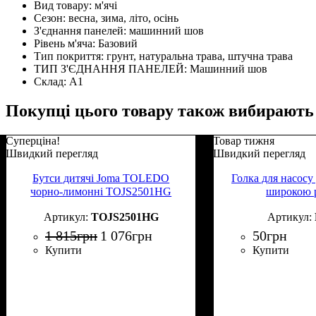
Вид товару:
м'ячі
Сезон:
весна, зима, літо, осінь
З'єднання панелей:
машинний шов
Рівень м'яча:
Базовий
Тип покриття:
грунт, натуральна трава, штучна трава
ТИП З'ЄДНАННЯ ПАНЕЛЕЙ:
Машинний шов
Склад:
А1
Покупці цього товару також вибирають
Суперціна!
Товар тижня
Швидкий перегляд
Швидкий перегляд
Бутси дитячі Joma TOLEDO
Голка для насосу
чорно-лимонні TOJS2501HG
широкою 
TOJS2501HG
1 815
грн
1 076
грн
50
грн
Купити
Купити