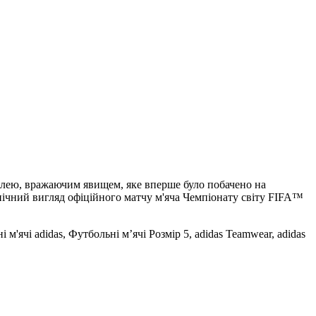
илею, вражаючим явищем, яке вперше було побачено на
нічний вигляд офіційного матчу м'яча Чемпіонату світу FIFA™
м'ячі adidas, Футбольні м’ячі Розмір 5, adidas Teamwear, adidas