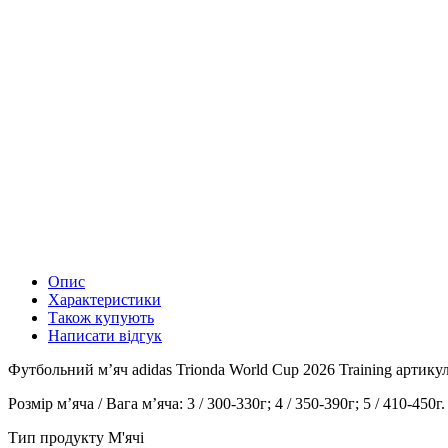
Опис
Характеристики
Також купують
Написати відгук
Футбольний м’яч adidas Trionda World Cup 2026 Training артикул 
Розмір мʼяча / Вага мʼяча: 3 / 300-330г; 4 / 350-390г; 5 / 410-450г.
Тип продукту М'ячі