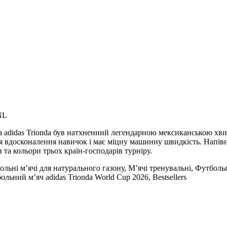
NL
ча adidas Trionda був натхненний легендарною мексиканською хв
ля вдосконалення навичок і має міцну машинну швидкість. Напів
та кольори трьох країн-господарів турніру.
ьні м’ячі для натурального газону, М’ячі тренувальні, Футбольні 
больний м’яч adidas Trionda World Cup 2026, Bestsellers