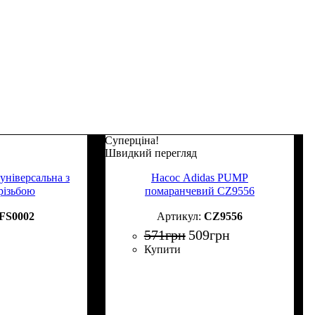
Суперціна!
Швидкий перегляд
 універсальна з
Насос Adidas PUMP
різьбою
помаранчевий CZ9556
FS0002
CZ9556
571
грн
509
грн
Купити