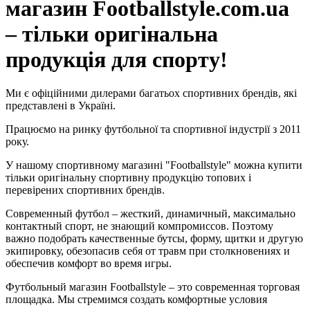
магазин Footballstyle.com.ua
– тільки оригінальна
продукція для спорту!
Ми є офіційними дилерами багатьох спортивних брендів, які
представлені в Україні.
Працюємо на ринку футбольної та спортивної індустрії з 2011
року.
У нашому спортивному магазині "Footballstyle" можна купити
тільки оригінальну спортивну продукцію топових і
перевірених спортивних брендів.
Современный футбол – жесткий, динамичный, максимально
контактный спорт, не знающий компромиссов. Поэтому
важно подобрать качественные бутсы, форму, щитки и другую
экипировку, обезопасив себя от травм при столкновениях и
обеспечив комфорт во время игры.
Футбольный магазин Footballstyle – это современная торговая
площадка. Мы стремимся создать комфортные условия