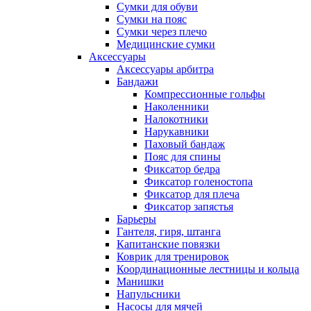
Сумки для обуви
Сумки на пояс
Сумки через плечо
Медицинские сумки
Аксессуары
Аксессуары арбитра
Бандажи
Компрессионные гольфы
Наколенники
Налокотники
Нарукавники
Паховый бандаж
Пояс для спины
Фиксатор бедра
Фиксатор голеностопа
Фиксатор для плеча
Фиксатор запястья
Барьеры
Гантеля, гиря, штанга
Капитанские повязки
Коврик для тренировок
Координационные лестницы и кольца
Манишки
Напульсники
Насосы для мячей