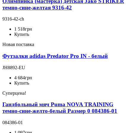
Олимпийка (мастерка) детская Jako STRIKER
темно-сине-желтая 9316-42
9316-42-ch
1 518
грн
Купить
Новая поставка
Футзалки adidas Predator Pro IN - белый
JH8892-EU
4 684
грн
Купить
Суперцена!
Гандбольный мяч Puma NOVA TRAINING
темно-сине-желто-белый Размер 0 084386-01
084386-01
1 097
грн