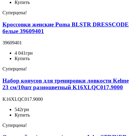
Купить
Суперцена!
Кроссовки женские Puma BLSTR DRESSCODE
белые 39609401
39609401
4 041
грн
Купить
Суперцена!
Набор конусов для тренировки ловкости Kelme
23 см/10шт разноцветный K16XLQC017.9000
K16XLQC017.9000
542
грн
Купить
Суперцена!