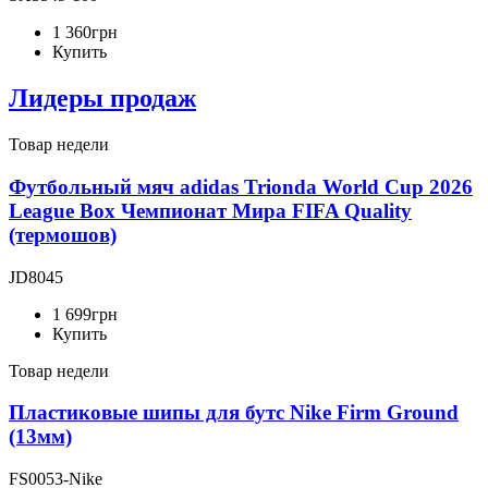
1 360
грн
Купить
Лидеры продаж
Товар недели
Футбольный мяч adidas Trionda World Cup 2026
League Box Чемпионат Мира FIFA Quality
(термошов)
JD8045
1 699
грн
Купить
Товар недели
Пластиковые шипы для бутс Nike Firm Ground
(13мм)
FS0053-Nike