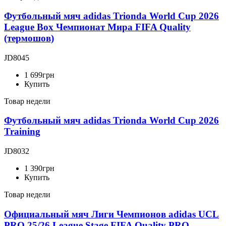
Футбольный мяч adidas Trionda World Cup 2026
League Box Чемпионат Мира FIFA Quality
(термошов)
JD8045
1 699
грн
Купить
Товар недели
Футбольный мяч adidas Trionda World Cup 2026
Training
JD8032
1 390
грн
Купить
Товар недели
Официальный мяч Лиги Чемпионов adidas UCL
PRO 25/26 League Stage FIFA Quality PRO