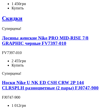
1 450
грн
Купить
Скидки
Суперцена!
Лосины женские Nike PRO MID-RISE 7/8
GRAPHIC черные FV7397-010
FV7397-010
2 455
грн
Купить
Суперцена!
Носки Nike U NK ED CSH CRW 2P 144
CLRSPLH разноцветные (2 пары) FJ0747-900
FJ0747-900
1 012
грн