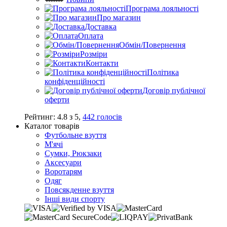
Програма лояльності
Про магазин
Доставка
Оплата
Обмін/Повернення
Розміри
Контакти
Політика
конфіденційності
Договір публічної
оферти
Рейтинг:
4.8
з
5
,
442
голосів
Каталог товарів
Футбольне взуття
М'ячі
Сумки, Рюкзаки
Аксесуари
Воротарям
Одяг
Повсякденне взуття
Інші види спорту