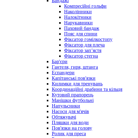
Бандажі
Компресійні гольфи
Наколінники
Налокітники
Нарукавники
Паховий бандаж
Пояс для спини
Фіксатор гомілкостопу
Фіксатор для плеча
Фіксатор запʼястя
Фіксатор стегна
Бар'єри
Гантеля, гиря, штанга
Еспандери
Капітанські пов'язки
Килимки для тренувань
Координаційні драбини та кільця
Кутовий прапорець
Манішки футбольні
Напульсники
Насоси для м'ячів
Обтяжувачі
Пляшки для води
Пов'язки на голову
Ролик для преса