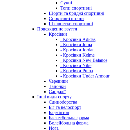
Сукні
Топи спортивні
Шорти та бриджі спортивні
Спортивні штани
Шкарпетки спортивні
Повсякденне взуття
Кросівки
- Кросівки Adidas
- Кросівки Joma
- Кросівки Jordan
- Кросівки Kelme
- Кросівки New Balance
- Кросівки Nike
- Кросівки Puma
- Кросівки Under Armour
Черевики
Тапочки
Сандалії
Інші види спорту
Єдиноборства
Біг та велоспорт
Бадмінтон
Баскетбольна форма
Волейбольна форма
Йога