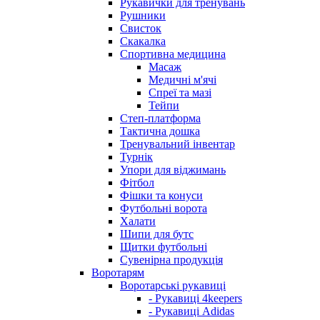
Рукавички для тренувань
Рушники
Свисток
Скакалка
Спортивна медицина
Масаж
Медичні м'ячі
Спреї та мазі
Тейпи
Степ-платформа
Тактична дошка
Тренувальний інвентар
Турнік
Упори для віджимань
Фітбол
Фішки та конуси
Футбольні ворота
Халати
Шипи для бутс
Щитки футбольні
Сувенірна продукція
Воротарям
Воротарські рукавиці
- Рукавиці 4keepers
- Рукавиці Adidas