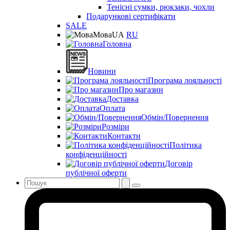
Тенісні сумки, рюкзаки, чохли
Подарункові сертифікати
SALE
Мова
UA
RU
Головна
Новини
Програма лояльності
Про магазин
Доставка
Оплата
Обмін/Повернення
Розміри
Контакти
Політика
конфіденційності
Договір
публічної оферти