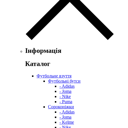
Інформація
Каталог
Футбольне взуття
Футбольні бутси
- Adidas
- Joma
- Nike
- Puma
Сороконіжки
- Adidas
- Joma
- Kelme
- Nike