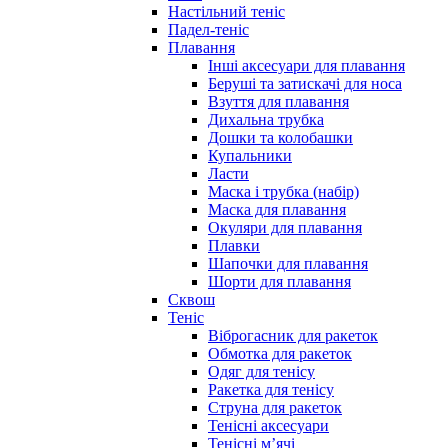
Настільний теніс
Падел-теніс
Плавання
Інші аксесуари для плавання
Беруші та затискачі для носа
Взуття для плавання
Дихальна трубка
Дошки та колобашки
Купальники
Ласти
Маска і трубка (набір)
Маска для плавання
Окуляри для плавання
Плавки
Шапочки для плавання
Шорти для плавання
Сквош
Теніс
Віброгасник для ракеток
Обмотка для ракеток
Одяг для тенісу
Ракетка для тенісу
Струна для ракеток
Тенісні аксесуари
Тенісні мʼячі