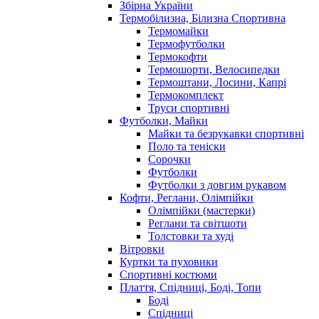
Збірна України
Термобілизна, Білизна Спортивна
Термомайки
Термофутболки
Термокофти
Термошорти, Велосипедки
Термоштани, Лосини, Капрі
Термокомплект
Труси спортивні
Футболки, Майки
Майки та безрукавки спортивні
Поло та теніски
Сорочки
Футболки
Футболки з довгим рукавом
Кофти, Реглани, Олімпійки
Олімпійки (мастерки)
Реглани та світшоти
Толстовки та худі
Вітровки
Куртки та пуховики
Спортивні костюми
Плаття, Спідниці, Боді, Топи
Боді
Спідниці