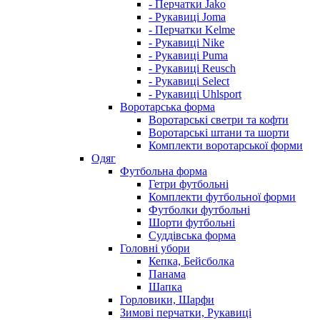
- Перчатки Jako
- Рукавиці Joma
- Перчатки Kelme
- Рукавиці Nike
- Рукавиці Puma
- Рукавиці Reusch
- Рукавиці Select
- Рукавиці Uhlsport
Воротарська форма
Воротарські светри та кофти
Воротарські штани та шорти
Комплекти воротарської форми
Одяг
Футбольна форма
Гетри футбольні
Комплекти футбольної форми
Футболки футбольні
Шорти футбольні
Суддівська форма
Головні убори
Кепка, Бейсболка
Панама
Шапка
Горловики, Шарфи
Зимові перчатки, Рукавиці