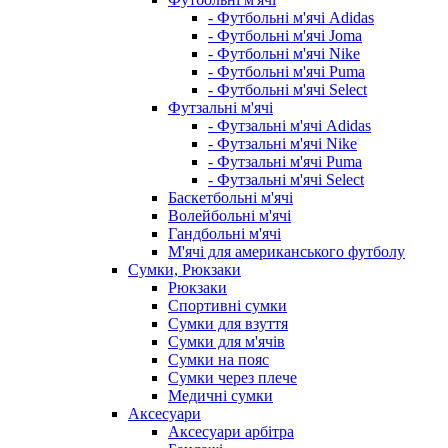
- Футбольні м'ячі Adidas
- Футбольні м'ячі Joma
- Футбольні м'ячі Nike
- Футбольні м'ячі Puma
- Футбольні м'ячі Select
Футзальні м'ячі
- Футзальні м'ячі Adidas
- Футзальні м'ячі Nike
- Футзальні м'ячі Puma
- Футзальні м'ячі Select
Баскетбольні м'ячі
Волейбольні м'ячі
Гандбольні м'ячі
М'ячі для американського футболу
Сумки, Рюкзаки
Рюкзаки
Спортивні сумки
Сумки для взуття
Сумки для м'ячів
Сумки на пояс
Сумки через плече
Медичні сумки
Аксесуари
Аксесуари арбітра