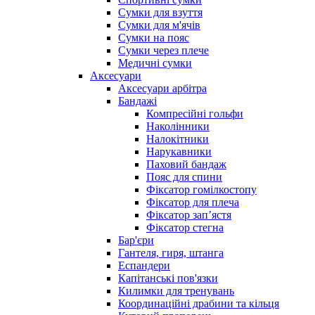
Сумки для взуття
Сумки для м'ячів
Сумки на пояс
Сумки через плече
Медичні сумки
Аксесуари
Аксесуари арбітра
Бандажі
Компресійні гольфи
Наколінники
Налокітники
Нарукавники
Паховий бандаж
Пояс для спини
Фіксатор гомілкостопу
Фіксатор для плеча
Фіксатор запʼястя
Фіксатор стегна
Бар'єри
Гантеля, гиря, штанга
Еспандери
Капітанські пов'язки
Килимки для тренувань
Координаційні драбини та кільця