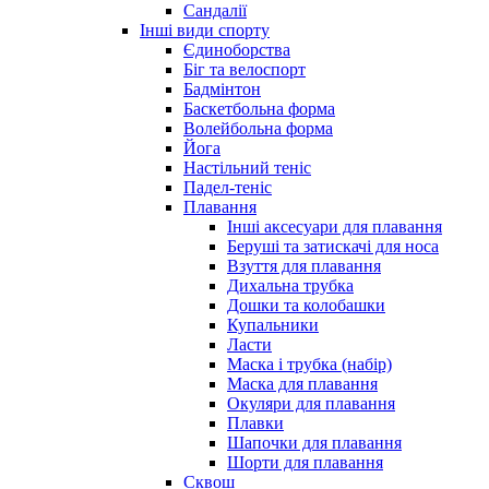
Сандалії
Інші види спорту
Єдиноборства
Біг та велоспорт
Бадмінтон
Баскетбольна форма
Волейбольна форма
Йога
Настільний теніс
Падел-теніс
Плавання
Інші аксесуари для плавання
Беруші та затискачі для носа
Взуття для плавання
Дихальна трубка
Дошки та колобашки
Купальники
Ласти
Маска і трубка (набір)
Маска для плавання
Окуляри для плавання
Плавки
Шапочки для плавання
Шорти для плавання
Сквош