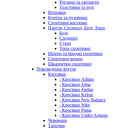
Реглани та світшоти
Толстовки та худі
Вітровки
Куртки та пуховики
Спортивні костюми
Плаття, Спідниці, Боді, Топи
Боді
Спідниці
Сукні
Топи спортивні
Шорти та бриджі спортивні
Спортивні штани
Шкарпетки спортивні
Повсякденне взуття
Кросівки
- Кросівки Adidas
- Кросівки Joma
- Кросівки Jordan
- Кросівки Kelme
- Кросівки New Balance
- Кросівки Nike
- Кросівки Puma
- Кросівки Under Armour
Черевики
Тапочки