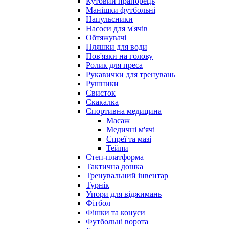
Кутовий прапорець
Манішки футбольні
Напульсники
Насоси для м'ячів
Обтяжувачі
Пляшки для води
Пов'язки на голову
Ролик для преса
Рукавички для тренувань
Рушники
Свисток
Скакалка
Спортивна медицина
Масаж
Медичні м'ячі
Спреї та мазі
Тейпи
Степ-платформа
Тактична дошка
Тренувальний інвентар
Турнік
Упори для віджимань
Фітбол
Фішки та конуси
Футбольні ворота