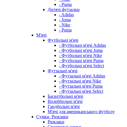
- Puma
Дитячі футзалки
- Adidas
- Joma
- Nike
- Puma
М'ячі
Футбольні м'ячі
- Футбольні м'ячі Adidas
- Футбольні м'ячі Joma
- Футбольні м'ячі Nike
- Футбольні м'ячі Puma
- Футбольні м'ячі Select
Футзальні м'ячі
- Футзальні м'ячі Adidas
- Футзальні м'ячі Nike
- Футзальні м'ячі Puma
- Футзальні м'ячі Select
Баскетбольні м'ячі
Волейбольні м'ячі
Гандбольні м'ячі
М'ячі для американського футболу
Сумки, Рюкзаки
Рюкзаки
Спортивні сумки