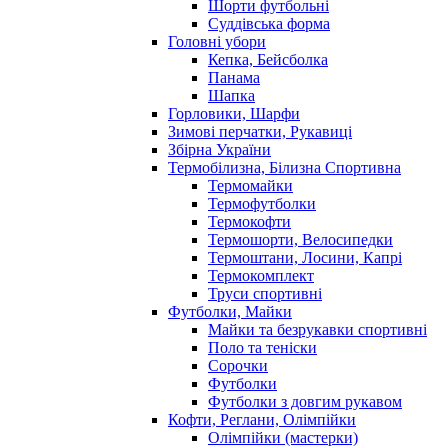
Шорти футбольні
Суддівська форма
Головні убори
Кепка, Бейсболка
Панама
Шапка
Горловики, Шарфи
Зимові перчатки, Рукавиці
Збірна України
Термобілизна, Білизна Спортивна
Термомайки
Термофутболки
Термокофти
Термошорти, Велосипедки
Термоштани, Лосини, Капрі
Термокомплект
Труси спортивні
Футболки, Майки
Майки та безрукавки спортивні
Поло та теніски
Сорочки
Футболки
Футболки з довгим рукавом
Кофти, Реглани, Олімпійки
Олімпійки (мастерки)