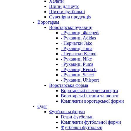
Халати
Шипи для бутс
Щитки футбольні
Сувенірна продукція
Воротарям
Воротарські рукавиці
- Рукавиці 4keepers
- Рукавиці Adidas
- Перчатки Jako
- Рукавиці Joma
- Перчатки Kelme
- Рукавиці Nike
- Рукавиці Puma
- Рукавиці Reusch
- Рукавиці Select
- Рукавиці Uhlsport
Воротарська форма
Воротарські светри та кофти
Воротарські штани та шорти
Комплекти воротарської форми
Одяг
Футбольна форма
Гетри футбольні
Комплекти футбольної форми
Футболки футбольні