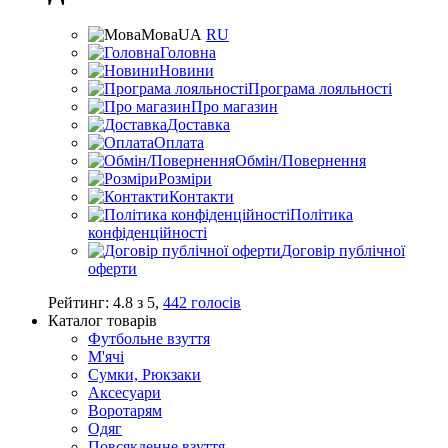
Мова
UA
RU
Головна
Новини
Програма лояльності
Про магазин
Доставка
Оплата
Обмін/Повернення
Розміри
Контакти
Політика
конфіденційності
Договір публічної
оферти
Рейтинг:
4.8
з
5
,
442
голосів
Каталог товарів
Футбольне взуття
М'ячі
Сумки, Рюкзаки
Аксесуари
Воротарям
Одяг
Повсякденне взуття