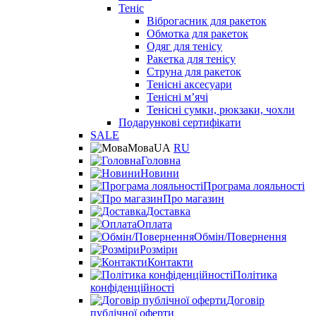
Теніс
Віброгасник для ракеток
Обмотка для ракеток
Одяг для тенісу
Ракетка для тенісу
Струна для ракеток
Тенісні аксесуари
Тенісні мʼячі
Тенісні сумки, рюкзаки, чохли
Подарункові сертифікати
SALE
Мова
UA
RU
Головна
Новини
Програма лояльності
Про магазин
Доставка
Оплата
Обмін/Повернення
Розміри
Контакти
Політика
конфіденційності
Договір
публічної оферти