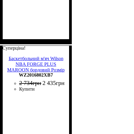
Суперціна!
Баскетбольний м'яч Wilson
NBA FORGE PLUS
MAROON бордовий Розмір
WZ2016802XB7
7 WZ2016802XB7
2 734
грн
2 435
грн
Купити