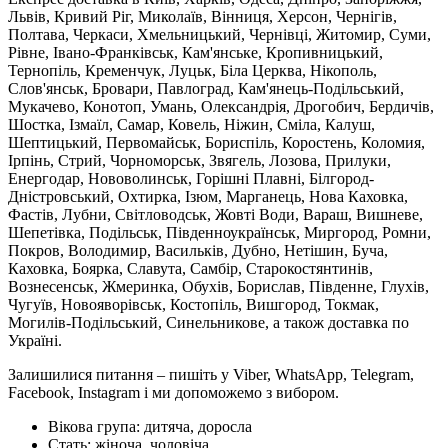
Львів, Кривий Ріг, Миколаїв, Вінниця, Херсон, Чернігів,
Полтава, Черкаси, Хмельницький, Чернівці, Житомир, Суми,
Рівне, Івано-Франківськ, Кам'янське, Кропивницький,
Тернопіль, Кременчук, Луцьк, Біла Церква, Нікополь,
Слов'янськ, Бровари, Павлоград, Кам'янець-Подільський,
Мукачево, Конотоп, Умань, Олександрія, Дрогобич, Бердичів,
Шостка, Ізмаїл, Самар, Ковель, Ніжин, Сміла, Калуш,
Шептицький, Первомайськ, Бориспіль, Коростень, Коломия,
Ірпінь, Стрий, Чорноморськ, Звягель, Лозова, Прилуки,
Енергодар, Нововолинськ, Горішні Плавні, Білгород-
Дністровський, Охтирка, Ізюм, Марганець, Нова Каховка,
Фастів, Лубни, Світловодськ, Жовті Води, Вараш, Вишневе,
Шепетівка, Подільськ, Південноукраїнськ, Миргород, Ромни,
Покров, Володимир, Васильків, Дубно, Нетішин, Буча,
Каховка, Боярка, Славута, Самбір, Старокостянтинів,
Вознесенськ, Жмеринка, Обухів, Борислав, Південне, Глухів,
Чугуїв, Новояворівськ, Костопіль, Вишгород, Токмак,
Могилів-Подільський, Синельникове, а також доставка по
Україні.
Залишилися питання – пишіть у Viber, WhatsApp, Telegram,
Facebook, Instagram і ми допоможемо з вибором.
Вікова група:
дитяча, доросла
Стать:
жіноча, чоловіча