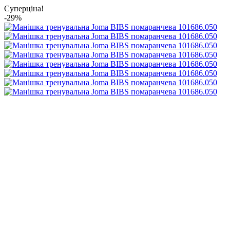
Суперціна!
-29%