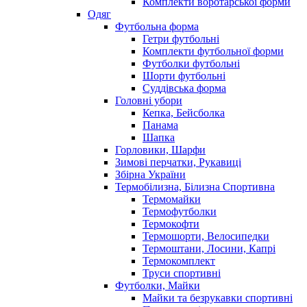
Комплекти воротарської форми
Одяг
Футбольна форма
Гетри футбольні
Комплекти футбольної форми
Футболки футбольні
Шорти футбольні
Суддівська форма
Головні убори
Кепка, Бейсболка
Панама
Шапка
Горловики, Шарфи
Зимові перчатки, Рукавиці
Збірна України
Термобілизна, Білизна Спортивна
Термомайки
Термофутболки
Термокофти
Термошорти, Велосипедки
Термоштани, Лосини, Капрі
Термокомплект
Труси спортивні
Футболки, Майки
Майки та безрукавки спортивні