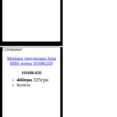
Суперціна!
Манішка тренувальна Joma
BIBS зелена 101686.020
101686.020
469
грн
335
грн
Купити