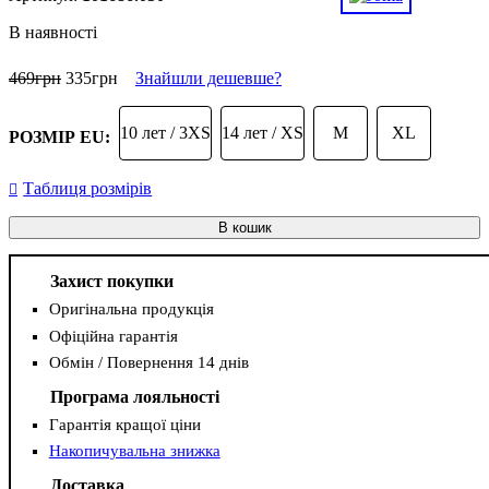
В наявності
469
грн
335
грн
Знайшли дешевше?
10 лет / 3XS
14 лет / XS
M
XL
РОЗМІР EU:
Таблиця розмірів
В кошик
Захист покупки
Оригінальна продукція
Офіційна гарантія
Обмін / Повернення 14 днів
Програма лояльності
Гарантія кращої ціни
Накопичувальна знижка
Доставка