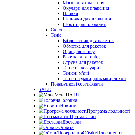
Маска для плавання
Окуляри для плавання
Плавки
Шапочки для плавання
Шорти для плавання
Сквош
Теніс
Віброгасник для ракеток
Обмотка для ракеток
Одяг для тенісу
Ракетка для тенісу
Струна для ракеток
Тенісні аксесуари
Тенісні мʼячі
Тенісні сумки, рюкзаки, чохли
Подарункові сертифікати
SALE
Мова
UA
RU
Головна
Новини
Програма лояльності
Про магазин
Доставка
Оплата
Обмін/Повернення