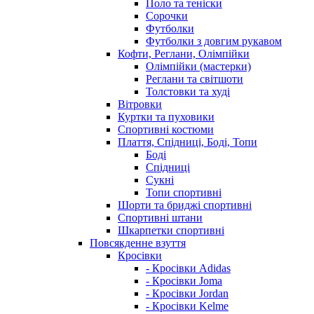
Поло та теніски
Сорочки
Футболки
Футболки з довгим рукавом
Кофти, Реглани, Олімпійки
Олімпійки (мастерки)
Реглани та світшоти
Толстовки та худі
Вітровки
Куртки та пуховики
Спортивні костюми
Плаття, Спідниці, Боді, Топи
Боді
Спідниці
Сукні
Топи спортивні
Шорти та бриджі спортивні
Спортивні штани
Шкарпетки спортивні
Повсякденне взуття
Кросівки
- Кросівки Adidas
- Кросівки Joma
- Кросівки Jordan
- Кросівки Kelme