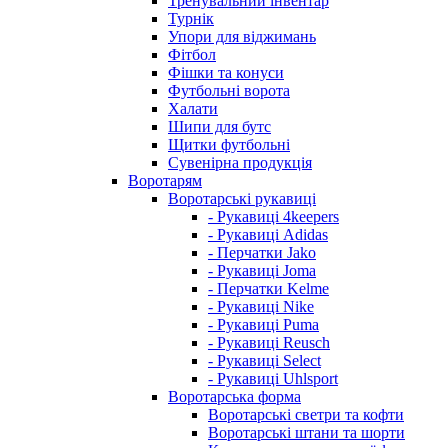
Тренувальний інвентар
Турнік
Упори для віджимань
Фітбол
Фішки та конуси
Футбольні ворота
Халати
Шипи для бутс
Щитки футбольні
Сувенірна продукція
Воротарям
Воротарські рукавиці
- Рукавиці 4keepers
- Рукавиці Adidas
- Перчатки Jako
- Рукавиці Joma
- Перчатки Kelme
- Рукавиці Nike
- Рукавиці Puma
- Рукавиці Reusch
- Рукавиці Select
- Рукавиці Uhlsport
Воротарська форма
Воротарські светри та кофти
Воротарські штани та шорти