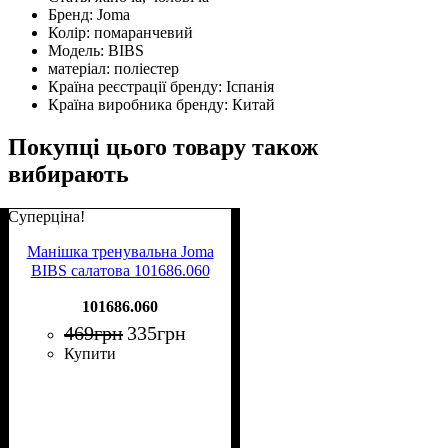
Бренд:
Joma
Колір:
помаранчевий
Модель:
BIBS
матеріал:
поліестер
Країна реєстрації бренду:
Іспанія
Країна виробника бренду:
Китай
Покупці цього товару також
вибирають
Суперціна!
Манішка тренувальна Joma
BIBS салатова 101686.060
101686.060
469
грн
335
грн
Купити