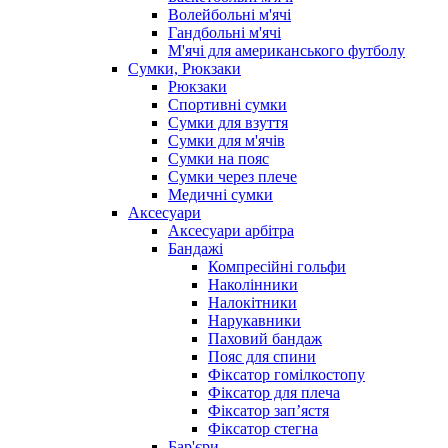
Волейбольні м'ячі
Гандбольні м'ячі
М'ячі для американського футболу
Сумки, Рюкзаки
Рюкзаки
Спортивні сумки
Сумки для взуття
Сумки для м'ячів
Сумки на пояс
Сумки через плече
Медичні сумки
Аксесуари
Аксесуари арбітра
Бандажі
Компресійні гольфи
Наколінники
Налокітники
Нарукавники
Паховий бандаж
Пояс для спини
Фіксатор гомілкостопу
Фіксатор для плеча
Фіксатор запʼястя
Фіксатор стегна
Бар'єри