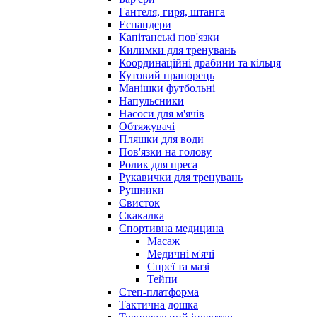
Гантеля, гиря, штанга
Еспандери
Капітанські пов'язки
Килимки для тренувань
Координаційні драбини та кільця
Кутовий прапорець
Манішки футбольні
Напульсники
Насоси для м'ячів
Обтяжувачі
Пляшки для води
Пов'язки на голову
Ролик для преса
Рукавички для тренувань
Рушники
Свисток
Скакалка
Спортивна медицина
Масаж
Медичні м'ячі
Спреї та мазі
Тейпи
Степ-платформа
Тактична дошка