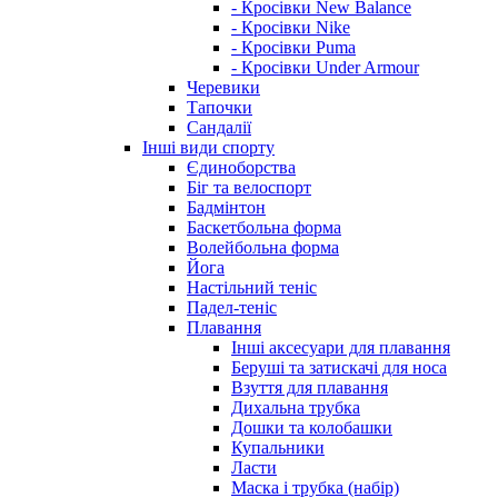
- Кросівки New Balance
- Кросівки Nike
- Кросівки Puma
- Кросівки Under Armour
Черевики
Тапочки
Сандалії
Інші види спорту
Єдиноборства
Біг та велоспорт
Бадмінтон
Баскетбольна форма
Волейбольна форма
Йога
Настільний теніс
Падел-теніс
Плавання
Інші аксесуари для плавання
Беруші та затискачі для носа
Взуття для плавання
Дихальна трубка
Дошки та колобашки
Купальники
Ласти
Маска і трубка (набір)