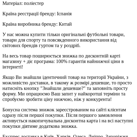
Матеріал: поліестер
Країна реєстрації бренду: Іспанія
Країна виробника бренду: Китай
У нас можна купити тільки оригінальні футбольні товари,
товари для спорту та повсякденного використання від
світових брендів гуртом та у роздріб.
На весь товар поширюється знижка по дисконтній карті
магазину + діє програма: 100% гарантія найнижчої ціни в
інтернеті!
Якщо Ви знайшли ідентичний товар на території України, з
можливістю доставки, в такому ж розмірі дешевше, то просто
натисніть кнопку "Знайшли дешевше?" та заповніть просту
форму. Ми опрацюємо Ваш запит у найкоротші терміни та
спробуємо зробити ціну нижчою, ніж у конкурента!
Бонусна система знижок зареєстрованим на сайті клієнтам
одразу після першої покупки. Після першого замовлення
активується накопичувальна дисконтна карта і на всі наступні
покупки діятиме додаткова знижка.
Експрес доставка в Київ, Харків, Одеса, Дніпро, Запоріжжя,