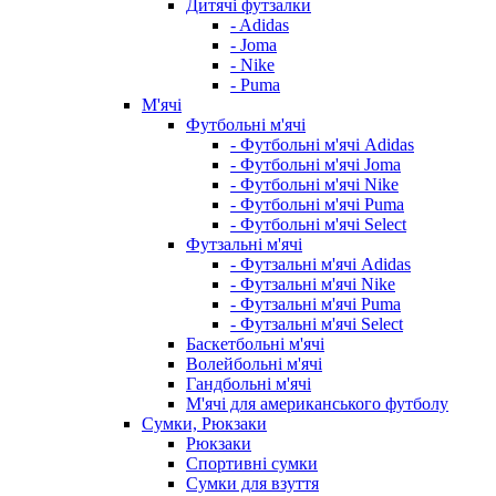
Дитячі футзалки
- Adidas
- Joma
- Nike
- Puma
М'ячі
Футбольні м'ячі
- Футбольні м'ячі Adidas
- Футбольні м'ячі Joma
- Футбольні м'ячі Nike
- Футбольні м'ячі Puma
- Футбольні м'ячі Select
Футзальні м'ячі
- Футзальні м'ячі Adidas
- Футзальні м'ячі Nike
- Футзальні м'ячі Puma
- Футзальні м'ячі Select
Баскетбольні м'ячі
Волейбольні м'ячі
Гандбольні м'ячі
М'ячі для американського футболу
Сумки, Рюкзаки
Рюкзаки
Спортивні сумки
Сумки для взуття