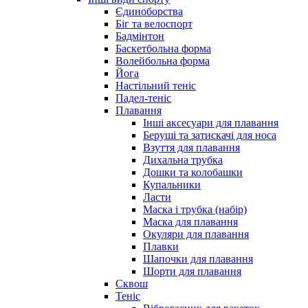
Єдиноборства
Біг та велоспорт
Бадмінтон
Баскетбольна форма
Волейбольна форма
Йога
Настільний теніс
Падел-теніс
Плавання
Інші аксесуари для плавання
Беруші та затискачі для носа
Взуття для плавання
Дихальна трубка
Дошки та колобашки
Купальники
Ласти
Маска і трубка (набір)
Маска для плавання
Окуляри для плавання
Плавки
Шапочки для плавання
Шорти для плавання
Сквош
Теніс