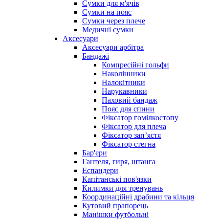
Сумки для м'ячів
Сумки на пояс
Сумки через плече
Медичні сумки
Аксесуари
Аксесуари арбітра
Бандажі
Компресійні гольфи
Наколінники
Налокітники
Нарукавники
Паховий бандаж
Пояс для спини
Фіксатор гомілкостопу
Фіксатор для плеча
Фіксатор запʼястя
Фіксатор стегна
Бар'єри
Гантеля, гиря, штанга
Еспандери
Капітанські пов'язки
Килимки для тренувань
Координаційні драбини та кільця
Кутовий прапорець
Манішки футбольні