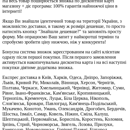
На весь товар поширюється знижка по дисконтній карті
магазину + діє програма: 100% гарантія найнижчої ціни в
інтернеті!
Якщо Ви знайшли ідентичний товар на території України, з
можливістю доставки, в такому ж розмірі дешевше, то просто
натисніть кнопку "Знайшли дешевше?" та заповніть просту
форму. Ми опрацюємо Ваш запит у найкоротші терміни та
спробуємо зробити ціну нижчою, ніж у конкурента!
Бонусна система знижок зареєстрованим на сайті клієнтам
одразу після першої покупки. Після першого замовлення
активується накопичувальна дисконтна карта і на всі наступні
покупки діятиме додаткова знижка.
Експрес доставка в Київ, Харків, Одеса, Дніпро, Запоріжжя,
Львів, Кривий Ріг, Миколаїв, Вінниця, Херсон, Чернігів,
Полтава, Черкаси, Хмельницький, Чернівці, Житомир, Суми,
Рівне, Івано-Франківськ, Кам'янське, Кропивницький,
Тернопіль, Кременчук, Луцьк, Біла Церква, Нікополь,
Слов'янськ, Бровари, Павлоград, Кам'янець-Подільський,
Мукачево, Конотоп, Умань, Олександрія, Дрогобич, Бердичів,
Шостка, Ізмаїл, Самар, Ковель, Ніжин, Сміла, Калуш,
Шептицький, Первомайськ, Бориспіль, Коростень, Коломия,
Ірпінь, Стрий, Чорноморськ, Звягель, Лозова, Прилуки,
Енергодар, Нововолинськ, Горішні Плавні, Білгород-