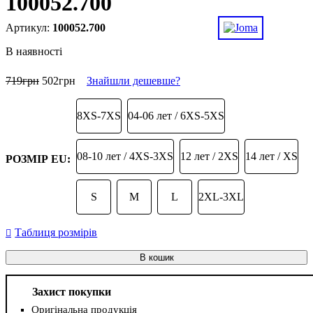
100052.700
100052.700
В наявності
719
грн
502
грн
Знайшли дешевше?
8XS-7XS
04-06 лет / 6XS-5XS
08-10 лет / 4XS-3XS
12 лет / 2XS
14 лет / XS
РОЗМІР EU:
S
M
L
2XL-3XL
Таблиця розмірів
В кошик
Захист покупки
Оригінальна продукція