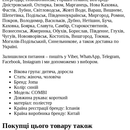
Дністровський, Охтирка, Ізюм, Марганець, Нова Каховка,
Фастів, Лубни, Світловодськ, Жовті Води, Вараш, Вишневе,
Шепетівка, Подільськ, Південноукраїнськ, Миргород, Ромни,
Покров, Володимир, Васильків, Дубно, Нетішин, Буча,
Каховка, Боярка, Славута, Самбір, Старокостянтинів,
Вознесенськ, Жмеринка, Обухів, Борислав, Південне, Глухів,
Чугуїв, Новояворівськ, Костопіль, Вишгород, Токмак,
Могилів-Подільський, Синельникове, а також доставка по
Україні.
Залишилися питання – пишіть у Viber, WhatsApp, Telegram,
Facebook, Instagram і ми допоможемо з вибором.
Вікова група:
дитяча, доросла
Стать:
жіноча, чоловіча
Бренд:
Joma
Колір:
синій
Модель:
COMBI
Довжина рукава:
короткий
матеріал:
поліестер
Країна реєстрації бренду:
Іспанія
Країна виробника бренду:
Китай
Покупці цього товару також