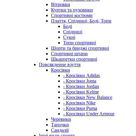
Вітровки
Куртки та пуховики
Спортивні костюми
Плаття, Спідниці, Боді, Топи
Боді
Спідниці
Сукні
Топи спортивні
Шорти та бриджі спортивні
Спортивні штани
Шкарпетки спортивні
Повсякденне взуття
Кросівки
- Кросівки Adidas
- Кросівки Joma
- Кросівки Jordan
- Кросівки Kelme
- Кросівки New Balance
- Кросівки Nike
- Кросівки Puma
- Кросівки Under Armour
Черевики
Тапочки
Сандалії
Інші види спорту