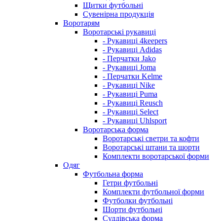
Щитки футбольні
Сувенірна продукція
Воротарям
Воротарські рукавиці
- Рукавиці 4keepers
- Рукавиці Adidas
- Перчатки Jako
- Рукавиці Joma
- Перчатки Kelme
- Рукавиці Nike
- Рукавиці Puma
- Рукавиці Reusch
- Рукавиці Select
- Рукавиці Uhlsport
Воротарська форма
Воротарські светри та кофти
Воротарські штани та шорти
Комплекти воротарської форми
Одяг
Футбольна форма
Гетри футбольні
Комплекти футбольної форми
Футболки футбольні
Шорти футбольні
Суддівська форма