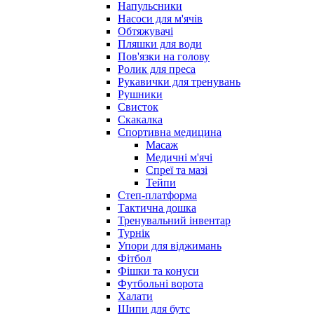
Напульсники
Насоси для м'ячів
Обтяжувачі
Пляшки для води
Пов'язки на голову
Ролик для преса
Рукавички для тренувань
Рушники
Свисток
Скакалка
Спортивна медицина
Масаж
Медичні м'ячі
Спреї та мазі
Тейпи
Степ-платформа
Тактична дошка
Тренувальний інвентар
Турнік
Упори для віджимань
Фітбол
Фішки та конуси
Футбольні ворота
Халати
Шипи для бутс