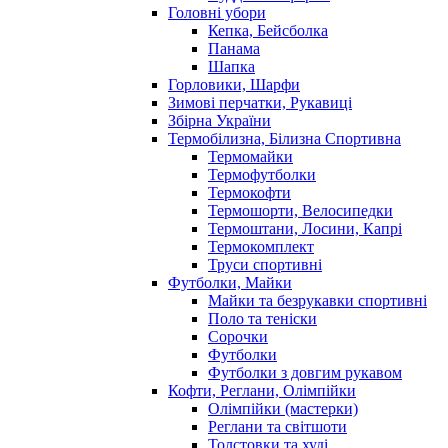
Головні убори
Кепка, Бейсболка
Панама
Шапка
Горловики, Шарфи
Зимові перчатки, Рукавиці
Збірна України
Термобілизна, Білизна Спортивна
Термомайки
Термофутболки
Термокофти
Термошорти, Велосипедки
Термоштани, Лосини, Капрі
Термокомплект
Труси спортивні
Футболки, Майки
Майки та безрукавки спортивні
Поло та теніски
Сорочки
Футболки
Футболки з довгим рукавом
Кофти, Реглани, Олімпійки
Олімпійки (мастерки)
Реглани та світшоти
Толстовки та худі