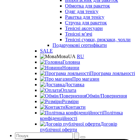
Віброгасник для ракеток
Обмотка для ракеток
Одяг для тенісу
Ракетка для тенісу
Струна для ракеток
Тенісні аксесуари
Тенісні мʼячі
Тенісні сумки, рюкзаки, чохли
Подарункові сертифікати
SALE
Мова
UA
RU
Головна
Новини
Програма лояльності
Про магазин
Доставка
Оплата
Обмін/Повернення
Розміри
Контакти
Політика
конфіденційності
Договір
публічної оферти