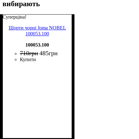
вибирають
Суперціна!
Шорти чорні Joma NOBEL
100053.100
100053.100
710
грн
485
грн
Купити