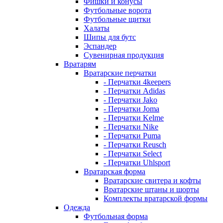
Фишки и конусы
Футбольные ворота
Футбольные щитки
Халаты
Шипы для бутс
Эспандер
Сувенирная продукция
Вратарям
Вратарские перчатки
- Перчатки 4keepers
- Перчатки Adidas
- Перчатки Jako
- Перчатки Joma
- Перчатки Kelme
- Перчатки Nike
- Перчатки Puma
- Перчатки Reusch
- Перчатки Select
- Перчатки Uhlsport
Вратарская форма
Вратарские свитера и кофты
Вратарские штаны и шорты
Комплекты вратарской формы
Одежда
Футбольная форма