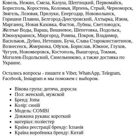
Ковель, Нежин, Смела, Калуш, Шептицкий, Первомайск,
Борисполь, Коростень, Коломыя, Ирпень, Стрый, Черноморск,
Звягель, Лозовая, Прилуки, Енергодар, Нововолынск,
Горишни Плавни, Белгород-Днестровский, Ахтырка, Изюм,
Марганец, Новая Каховка, Фастов, Лубны, Светловодск,
Желтые Воды, Вараш, Вишневое, Шепетовка, Подольск,
Южноукраинск, Миргород, Ромны, Покров, Владимир,
Васильков, Дубно, Нетешин, Буча, Слава Староконстантинов,
Вознесенск, Жмеринка, Обухов, Борислав, Южное, Глухов,
Чугуев, Новояворовск, Костополь, Вышгород, Токмак,
Могилев-Подольский, Синельниково, а также доставка по
Украине.
Остались вопросы - пишите в Viber, WhatsApp, Telegram,
Facebook, Instagram и мы поможем с выбором.
Вікова група:
дитяча, доросла
Пол:
женский, мужской
Бренд:
Joma
Колір:
синій
Модель:
COMBI
Довжина рукава:
короткий
матеріал:
поліестер
Країна реєстрації бренду:
Іспанія
Країна виробника бренду:
Китай