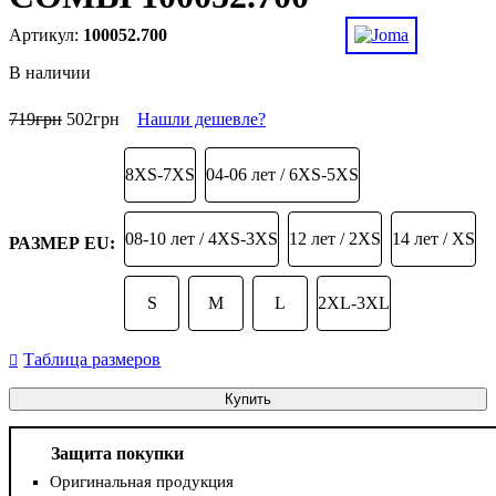
100052.700
В наличии
719
грн
502
грн
Нашли дешевле?
8XS-7XS
04-06 лет / 6XS-5XS
08-10 лет / 4XS-3XS
12 лет / 2XS
14 лет / XS
РАЗМЕР EU:
S
M
L
2XL-3XL
Таблица размеров
Купить
Защита покупки
Оригинальная продукция