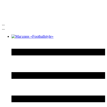
...
...