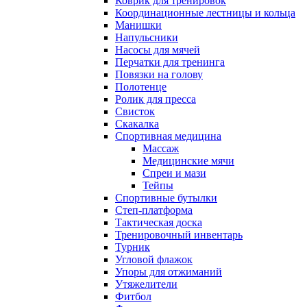
Коврик для тренировок
Координационные лестницы и кольца
Манишки
Напульсники
Насосы для мячей
Перчатки для тренинга
Повязки на голову
Полотенце
Ролик для пресса
Свисток
Скакалка
Спортивная медицина
Массаж
Медицинские мячи
Спреи и мази
Тейпы
Спортивные бутылки
Степ-платформа
Тактическая доска
Тренировочный инвентарь
Турник
Угловой флажок
Упоры для отжиманий
Утяжелители
Фитбол