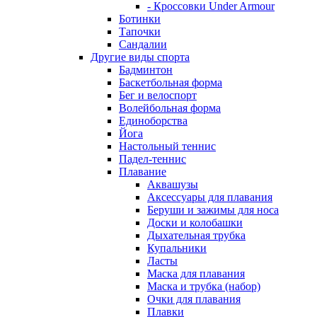
- Кроссовки Under Armour
Ботинки
Тапочки
Сандалии
Другие виды спорта
Бадминтон
Баскетбольная форма
Бег и велоспорт
Волейбольная форма
Единоборства
Йога
Настольный теннис
Падел-теннис
Плавание
Аквашузы
Аксессуары для плавания
Беруши и зажимы для носа
Доски и колобашки
Дыхательная трубка
Купальники
Ласты
Маска для плавания
Маска и трубка (набор)
Очки для плавания
Плавки