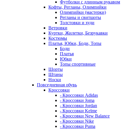
Футболки с длинным рукавом
Кофты, Регланы, Олимпийки
Олимпийки (мастерки)
Регланы и свитшоты
Толстовки и худи
Ветровки
Куртки, Жилетки, Безрукавки
Костюмы
Платья, Юбки, Боди, Топы
Боди
Платья
Юбки
Топы спортивные
Шорты
Штаны
Носки
Повседневная обувь
Кроссовки
- Кроссовки Adidas
- Кроссовки Joma
- Кроссовки Jordan
- Кроссовки Kelme
- Кроссовки New Balance
- Кроссовки Nike
- Кроссовки Puma