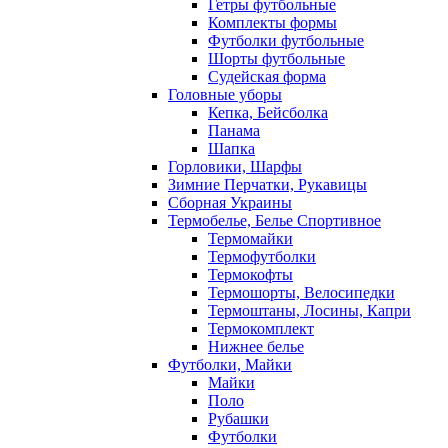
Гетры футбольные
Комплекты формы
Футболки футбольные
Шорты футбольные
Судейская форма
Головные уборы
Кепка, Бейсболка
Панама
Шапка
Горловики, Шарфы
Зимние Перчатки, Рукавицы
Сборная Украины
Термобелье, Белье Спортивное
Термомайки
Термофутболки
Термокофты
Термошорты, Велосипедки
Термоштаны, Лосины, Капри
Термокомплект
Нижнее белье
Футболки, Майки
Майки
Поло
Рубашки
Футболки