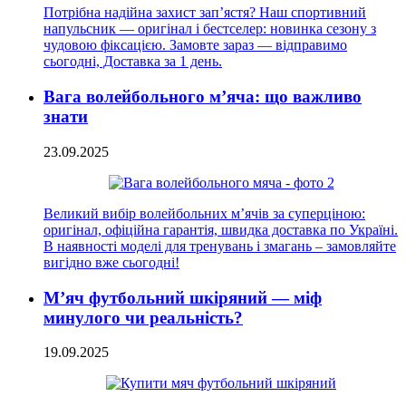
Потрібна надійна захист зап’ястя? Наш спортивний
напульсник — оригінал і бестселер: новинка сезону з
чудовою фіксацією. Замовте зараз — відправимо
сьогодні, Доставка за 1 день.
Вага волейбольного м’яча: що важливо
знати
23.09.2025
Великий вибір волейбольних м’ячів за суперціною:
оригінал, офіційна гарантія, швидка доставка по Україні.
В наявності моделі для тренувань і змагань – замовляйте
вигідно вже сьогодні!
М’яч футбольний шкіряний — міф
минулого чи реальність?
19.09.2025