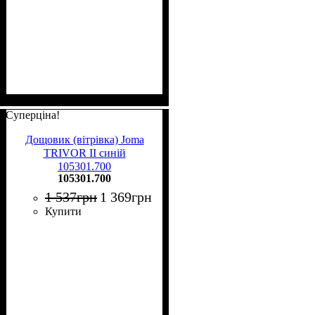
Суперціна!
Дощовик (вітрівка) Joma
TRIVOR II синій
105301.700
105301.700
1 537
грн
1 369
грн
Купити