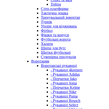
Тейпи
Степ-платформа
Тактична дошка
Тренувальний інвентар
Турнік
Упори для віджимань
Фітбол
Фішки та конуси
Футбольні ворота
Халати
Шипи для бутс
Щитки футбольні
Сувенірна продукція
Воротарям
Воротарські рукавиці
- Рукавиці 4keepers
- Рукавиці Adidas
- Перчатки Jako
- Рукавиці Joma
- Перчатки Kelme
- Рукавиці Nike
- Рукавиці Puma
- Рукавиці Reusch
- Рукавиці Select