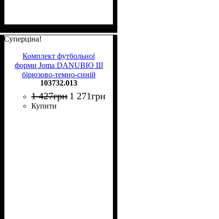
Суперціна!
Комплект футбольної
форми Joma DANUBIO III
бірюзово-темно-синій
103732.013
103732.013
1 427
грн
1 271
грн
Купити