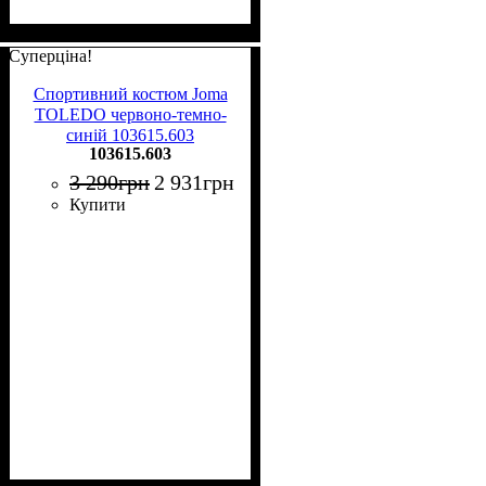
Суперціна!
Спортивний костюм Joma
TOLEDO червоно-темно-
синій 103615.603
103615.603
3 290
грн
2 931
грн
Купити