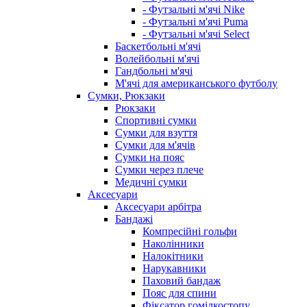
- Футзальні м'ячі Nike
- Футзальні м'ячі Puma
- Футзальні м'ячі Select
Баскетбольні м'ячі
Волейбольні м'ячі
Гандбольні м'ячі
М'ячі для американського футболу
Сумки, Рюкзаки
Рюкзаки
Спортивні сумки
Сумки для взуття
Сумки для м'ячів
Сумки на пояс
Сумки через плече
Медичні сумки
Аксесуари
Аксесуари арбітра
Бандажі
Компресійні гольфи
Наколінники
Налокітники
Нарукавники
Паховий бандаж
Пояс для спини
Фіксатор гомілкостопу