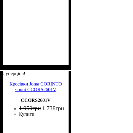
Суперціна!
Кросівки Joma CORINTO
чорні CCORS2601V
CCORS2601V
1 950
грн
1 738
грн
Купити