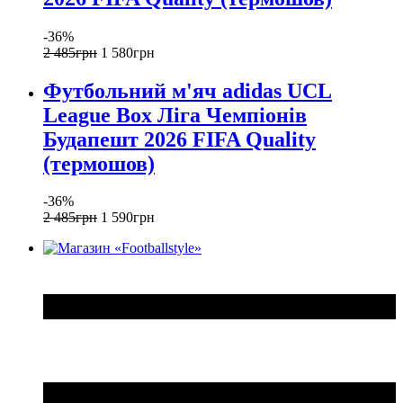
-36%
2 485
грн
1 580
грн
Футбольний м'яч adidas UCL
League Box Ліга Чемпіонів
Будапешт 2026 FIFA Quality
(термошов)
-36%
2 485
грн
1 590
грн