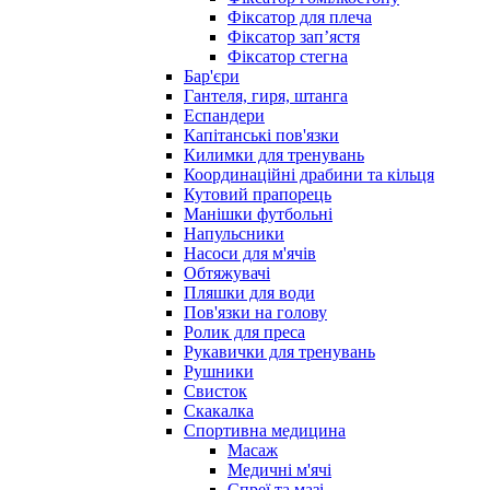
Фіксатор для плеча
Фіксатор запʼястя
Фіксатор стегна
Бар'єри
Гантеля, гиря, штанга
Еспандери
Капітанські пов'язки
Килимки для тренувань
Координаційні драбини та кільця
Кутовий прапорець
Манішки футбольні
Напульсники
Насоси для м'ячів
Обтяжувачі
Пляшки для води
Пов'язки на голову
Ролик для преса
Рукавички для тренувань
Рушники
Свисток
Скакалка
Спортивна медицина
Масаж
Медичні м'ячі
Спреї та мазі