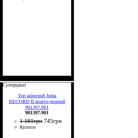
Суперціна!
Топ жіночий Joma
RECORD II жовто-чорний
901397.901
901397.901
1 181
грн
745
грн
Купити