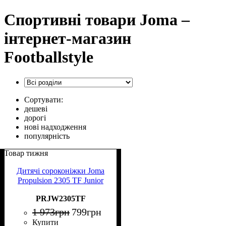
Спортивні товари Joma –
інтернет-магазин
Footballstyle
Сортувати:
дешеві
дорогі
нові надходження
популярність
Товар тижня
Дитячі сороконіжки Joma
Propulsion 2305 TF Junior
PRJW2305TF
1 973
грн
799
грн
Купити