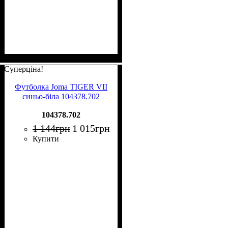
Суперціна!
Футболка Joma TIGER VII
синьо-біла 104378.702
104378.702
1 144
грн
1 015
грн
Купити