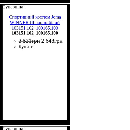
Суперціна!
Спортивний костюм Joma
WINNER III чорно-білий
103151.102_100165.100
103151.102_100165.100
3 531
грн
2 648
грн
Купити
Суперціна!