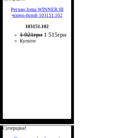
Реглан Joma WINNER III
чорно-білий 103151.102
103151.102
1 921
грн
1 515
грн
Купити
Суперціна!