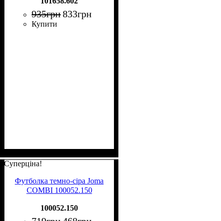
101658.602
935
грн
833
грн
Купити
Суперціна!
Футболка темно-сіра Joma
COMBI 100052.150
100052.150
719
грн
468
грн