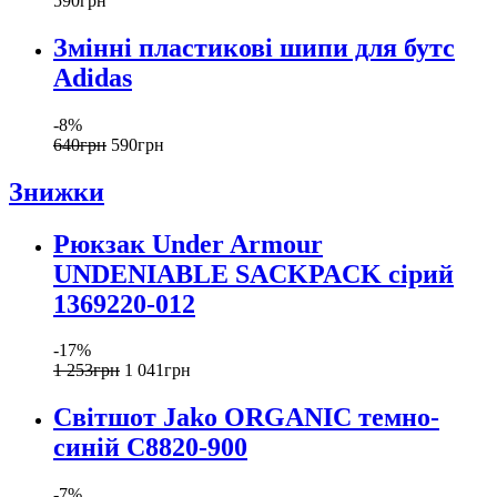
590
грн
Змінні пластикові шипи для бутс
Adidas
-8%
640
грн
590
грн
Знижки
Рюкзак Under Armour
UNDENIABLE SACKPACK сірий
1369220-012
-17%
1 253
грн
1 041
грн
Світшот Jako ORGANIC темно-
синій C8820-900
-7%