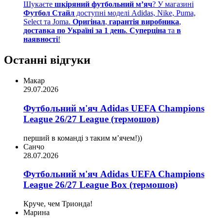
Шукаєте
шкіряний футбольний м’яч
? У магазині
Футбол Стайл
доступні моделі Adidas, Nike, Puma,
Select та Joma.
Оригінал
,
гарантія виробника
,
доставка по Україні за 1 день
.
Суперціна
та
в
наявності
!
Останні відгуки
Макар
29.07.2026
Футбольний м'яч Adidas UEFA Champions
League 26/27 League (термошов)
перший в команді з таким мʼячем!))
Санчо
28.07.2026
Футбольний м'яч Adidas UEFA Champions
League 26/27 League Box (термошов)
Круче, чем Трионда!
Марина