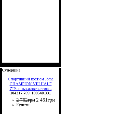
Суперціна!
Спортивний костюм Joma
CHAMPION VIII HALF
ZIP синьо-жовто-темно-
104217.709_100540.331
синій
104217.709_100540.331
2 762
грн
2 461
грн
Купити