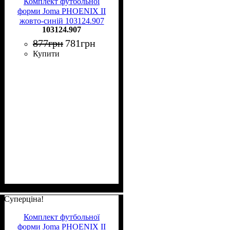
Комплект футбольної
форми Joma PHOENIX II
жовто-синій 103124.907
103124.907
877
грн
781
грн
Купити
Суперціна!
Комплект футбольної
форми Joma PHOENIX II