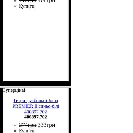
Купити
Суперціна!
Гетри футбольні Joma
PREMIER II синьо-білі
400897.702
400897.702
374
грн
333
грн
Купити