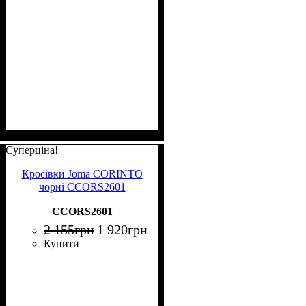
Суперціна!
Кросівки Joma CORINTO
чорні CCORS2601
CCORS2601
2 155
грн
1 920
грн
Купити