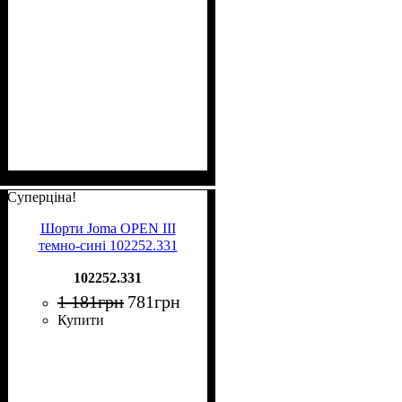
Суперціна!
Шорти Joma OPEN III
темно-сині 102252.331
102252.331
1 181
грн
781
грн
Купити