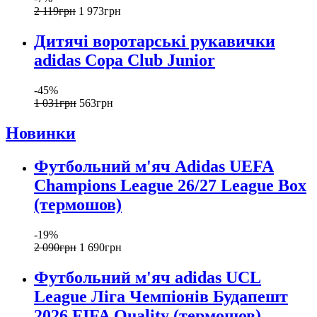
2 119
грн
1 973
грн
Дитячі воротарські рукавички
adidas Copa Club Junior
-45%
1 031
грн
563
грн
Новинки
Футбольний м'яч Adidas UEFA
Champions League 26/27 League Box
(термошов)
-19%
2 090
грн
1 690
грн
Футбольний м'яч adidas UCL
League Ліга Чемпіонів Будапешт
2026 FIFA Quality (термошов)