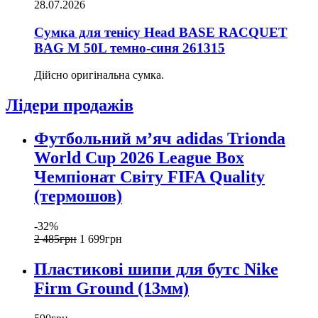
28.07.2026
Сумка для тенісу Head BASE RACQUET
BAG M 50L темно-синя 261315
Дійсно оригінальна сумка.
Лідери продажів
Футбольний м’яч adidas Trionda
World Cup 2026 League Box
Чемпіонат Світу FIFA Quality
(термошов)
-32%
2 485
грн
1 699
грн
Пластикові шипи для бутс Nike
Firm Ground (13мм)