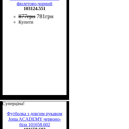
фіолетово-чорний
103124.551
103124.551
877
грн
781
грн
Купити
Суперціна!
Футболка з довгим рукавом
Joma ACADEMY червоно-
біла 101658.602