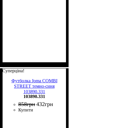
Суперціна!
Футболка Joma COMBI
STREET темно-синя
103890.331
103890.331
858
грн
432
грн
Купити