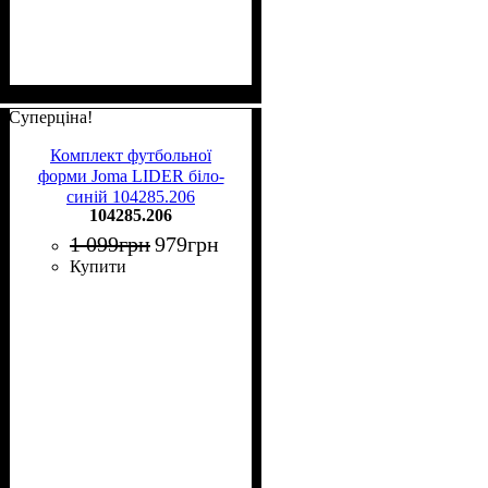
Суперціна!
Комплект футбольної
форми Joma LIDER біло-
синій 104285.206
104285.206
1 099
грн
979
грн
Купити