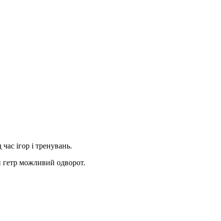
час ігор і тренувань.
и гетр можливий одворот.