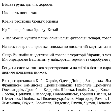
Вікова група: дитяча, доросла
Наявність носка: так
Країна реєстрації бренду: Іспанія
Країна виробника бренду: Китай
У нас можна купити тільки оригінальні футбольні товари, товар
На весь товар поширюється знижка по дисконтній карті магазину
Якщо Ви знайшли ідентичний товар на території України, з мож
Ми опрацюємо Ваш запит у найкоротші терміни та спробуємо з
Бонусна система знижок зареєстрованим на сайті клієнтам одра
діятиме додаткова знижка.
Експрес доставка в Київ, Харків, Одеса, Дніпро, Запоріжжя, Ль
Франківськ, Кам'янське, Кропивницький, Тернопіль, Кременчук,
Олександрія, Дрогобич, Бердичів, Шостка, Ізмаїл, Самар, Кове
Лозова, Прилуки, Енергодар, Нововолинськ, Горішні Плавні, Б
Шепетівка, Подільськ, Південноукраїнськ, Миргород, Ромни, По
Жмеринка, Обухів, Борислав, Південне, Глухів, Чугуїв, Новояв