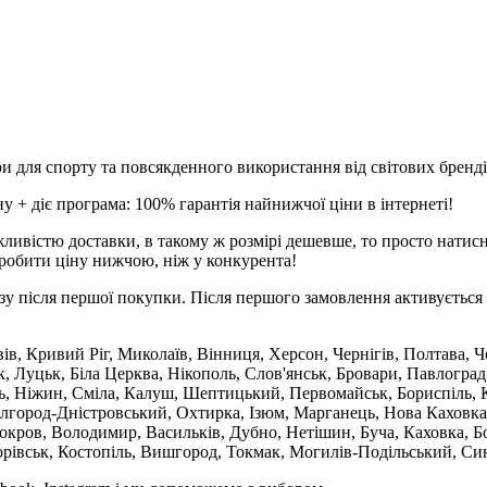
и для спорту та повсякденного використання від світових брендів
 + діє програма: 100% гарантія найнижчої ціни в інтернеті!
ливістю доставки, в такому ж розмірі дешевше, то просто натис
робити ціну нижчою, ніж у конкурента!
зу після першої покупки. Після першого замовлення активується 
вів, Кривий Ріг, Миколаїв, Вінниця, Херсон, Чернігів, Полтава,
 Луцьк, Біла Церква, Нікополь, Слов'янськ, Бровари, Павлоград
ль, Ніжин, Сміла, Калуш, Шептицький, Первомайськ, Бориспіль, К
ілгород-Дністровський, Охтирка, Ізюм, Марганець, Нова Каховка
кров, Володимир, Васильків, Дубно, Нетішин, Буча, Каховка, Бо
орівськ, Костопіль, Вишгород, Токмак, Могилів-Подільський, Син