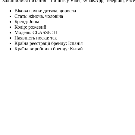
Залишилися питання – пишіть у Viber, WhatsApp, Telegram, Face
Вікова група:
дитяча, доросла
Стать:
жіноча, чоловіча
Бренд:
Joma
Колір:
рожевий
Модель:
CLASSIC II
Наявність носка:
так
Країна реєстрації бренду:
Іспанія
Країна виробника бренду:
Китай