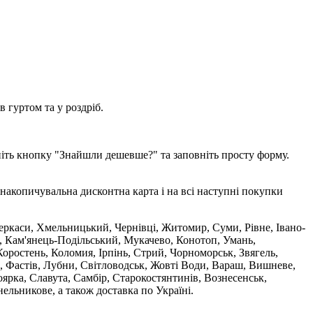
 гуртом та у роздріб.
ніть кнопку "Знайшли дешевше?" та заповніть просту форму.
накопичувальна дисконтна карта і на всі наступні покупки
 Черкаси, Хмельницький, Чернівці, Житомир, Суми, Рівне, Івано-
, Кам'янець-Подільський, Мукачево, Конотоп, Умань,
оростень, Коломия, Ірпінь, Стрий, Чорноморськ, Звягель,
, Фастів, Лубни, Світловодськ, Жовті Води, Вараш, Вишневе,
ярка, Славута, Самбір, Старокостянтинів, Вознесенськ,
ельникове, а також доставка по Україні.