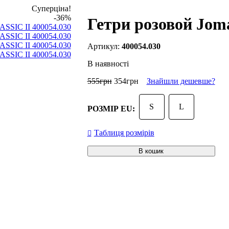
Суперціна!
-36%
Гетри pозовой Jom
400054.030
В наявності
555
грн
354
грн
Знайшли дешевше?
S
L
РОЗМІР EU:
Таблиця розмірів
В кошик