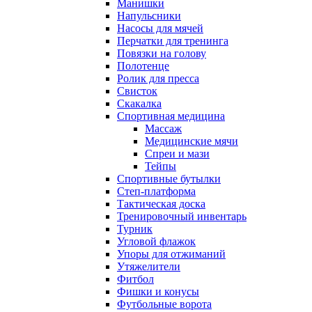
Манишки
Напульсники
Насосы для мячей
Перчатки для тренинга
Повязки на голову
Полотенце
Ролик для пресса
Свисток
Скакалка
Спортивная медицина
Массаж
Медицинские мячи
Спреи и мази
Тейпы
Спортивные бутылки
Степ-платформа
Тактическая доска
Тренировочный инвентарь
Турник
Угловой флажок
Упоры для отжиманий
Утяжелители
Фитбол
Фишки и конусы
Футбольные ворота