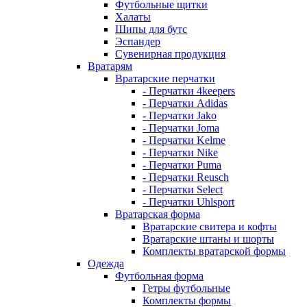
Футбольные щитки
Халаты
Шипы для бутс
Эспандер
Сувенирная продукция
Вратарям
Вратарские перчатки
- Перчатки 4keepers
- Перчатки Adidas
- Перчатки Jako
- Перчатки Joma
- Перчатки Kelme
- Перчатки Nike
- Перчатки Puma
- Перчатки Reusch
- Перчатки Select
- Перчатки Uhlsport
Вратарская форма
Вратарские свитера и кофты
Вратарские штаны и шорты
Комплекты вратарской формы
Одежда
Футбольная форма
Гетры футбольные
Комплекты формы