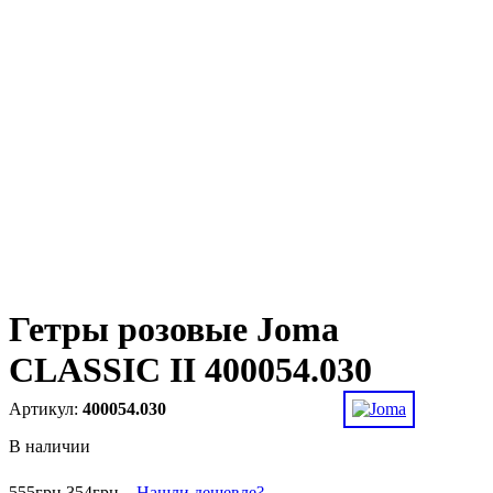
Гетры розовые Joma
CLASSIC II 400054.030
400054.030
В наличии
555
грн
354
грн
Нашли дешевле?