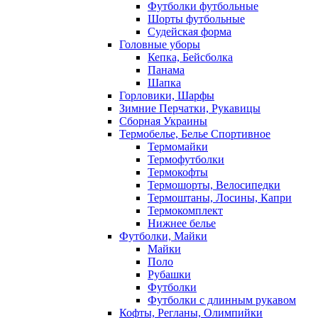
Футболки футбольные
Шорты футбольные
Судейская форма
Головные уборы
Кепка, Бейсболка
Панама
Шапка
Горловики, Шарфы
Зимние Перчатки, Рукавицы
Сборная Украины
Термобелье, Белье Спортивное
Термомайки
Термофутболки
Термокофты
Термошорты, Велосипедки
Термоштаны, Лосины, Капри
Термокомплект
Нижнее белье
Футболки, Майки
Майки
Поло
Рубашки
Футболки
Футболки с длинным рукавом
Кофты, Регланы, Олимпийки