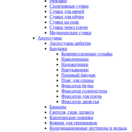
Рюкзаки
Спортивные сумки
Сумки для мячей
Сумки для обуви
Сумки на пояс
Сумки через плечо
Медицинские сумки
Аксессуары
Аксессуары арбитра
Бандажи
Компрессионные гольфы
Наколенники
Налокотники
Нарукавники
Паховый бандаж
Пояс для спины
Фиксатор бедра
Фиксатор голеностопа
Фиксатор для плеча
Фиксатор запястья
Барьеры
Гантеля, гиря, штанга
Капитанские повязки
Коврик для тренировок
Координационные лестницы и кольца