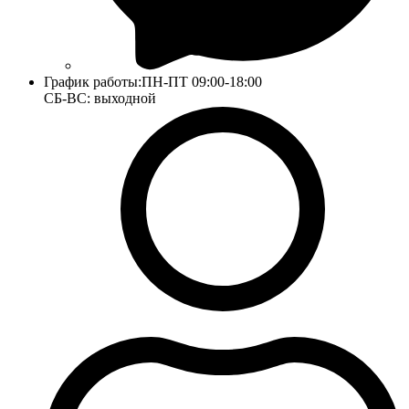
График работы:
ПН-ПТ 09:00-18:00
СБ-ВС: выходной