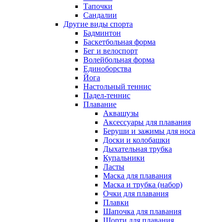
Тапочки
Сандалии
Другие виды спорта
Бадминтон
Баскетбольная форма
Бег и велоспорт
Волейбольная форма
Единоборства
Йога
Настольный теннис
Падел-теннис
Плавание
Аквашузы
Аксессуары для плавания
Беруши и зажимы для носа
Доски и колобашки
Дыхательная трубка
Купальники
Ласты
Маска для плавания
Маска и трубка (набор)
Очки для плавания
Плавки
Шапочка для плавания
Шорти для плавания