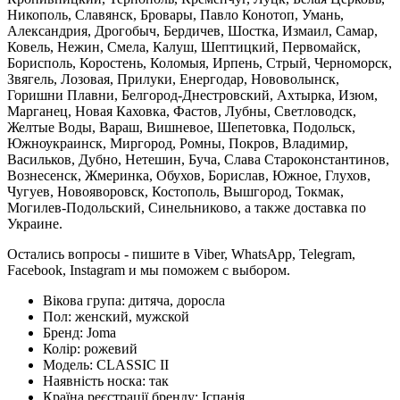
Никополь, Славянск, Бровары, Павло Конотоп, Умань,
Александрия, Дрогобыч, Бердичев, Шостка, Измаил, Самар,
Ковель, Нежин, Смела, Калуш, Шептицкий, Первомайск,
Борисполь, Коростень, Коломыя, Ирпень, Стрый, Черноморск,
Звягель, Лозовая, Прилуки, Енергодар, Нововолынск,
Горишни Плавни, Белгород-Днестровский, Ахтырка, Изюм,
Марганец, Новая Каховка, Фастов, Лубны, Светловодск,
Желтые Воды, Вараш, Вишневое, Шепетовка, Подольск,
Южноукраинск, Миргород, Ромны, Покров, Владимир,
Васильков, Дубно, Нетешин, Буча, Слава Староконстантинов,
Вознесенск, Жмеринка, Обухов, Борислав, Южное, Глухов,
Чугуев, Новояворовск, Костополь, Вышгород, Токмак,
Могилев-Подольский, Синельниково, а также доставка по
Украине.
Остались вопросы - пишите в Viber, WhatsApp, Telegram,
Facebook, Instagram и мы поможем с выбором.
Вікова група:
дитяча, доросла
Пол:
женский, мужской
Бренд:
Joma
Колір:
рожевий
Модель:
CLASSIC II
Наявність носка:
так
Країна реєстрації бренду:
Іспанія