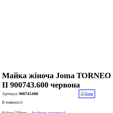
Майка жіноча Joma TORNEO
II 900743.600 червона
900743.600
В наявності
814
грн
559
грн
Знайшли дешевше?