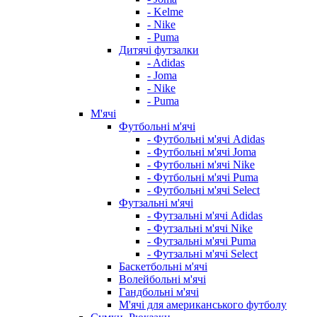
- Kelme
- Nike
- Puma
Дитячі футзалки
- Adidas
- Joma
- Nike
- Puma
М'ячі
Футбольні м'ячі
- Футбольні м'ячі Adidas
- Футбольні м'ячі Joma
- Футбольні м'ячі Nike
- Футбольні м'ячі Puma
- Футбольні м'ячі Select
Футзальні м'ячі
- Футзальні м'ячі Adidas
- Футзальні м'ячі Nike
- Футзальні м'ячі Puma
- Футзальні м'ячі Select
Баскетбольні м'ячі
Волейбольні м'ячі
Гандбольні м'ячі
М'ячі для американського футболу