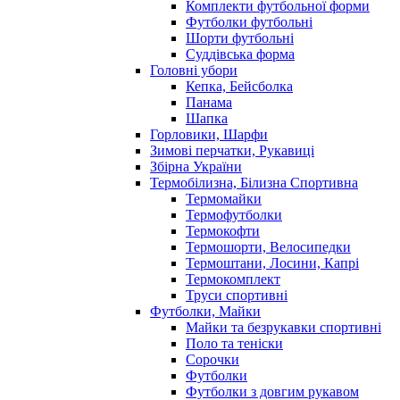
Комплекти футбольної форми
Футболки футбольні
Шорти футбольні
Суддівська форма
Головні убори
Кепка, Бейсболка
Панама
Шапка
Горловики, Шарфи
Зимові перчатки, Рукавиці
Збірна України
Термобілизна, Білизна Спортивна
Термомайки
Термофутболки
Термокофти
Термошорти, Велосипедки
Термоштани, Лосини, Капрі
Термокомплект
Труси спортивні
Футболки, Майки
Майки та безрукавки спортивні
Поло та теніски
Сорочки
Футболки
Футболки з довгим рукавом