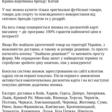
Країна виробника бренду: Китай
У нас можна купити тільки оригінальні футбольні товари,
товари для спорту та повсякденного використання від
світових брендів гуртом та у роздріб.
На весь товар поширюється знижка по дисконтній карті
магазину + діє програма: 100% гарантія найнижчої ціни в
інтернеті!
Якщо Ви знайшли ідентичний товар на території України, з
можливістю доставки, в такому ж розмірі дешевше, то просто
натисніть кнопку "Знайшли дешевше?" та заповніть просту
форму. Ми опрацюємо Ваш запит у найкоротші терміни та
спробуємо зробити ціну нижчою, ніж у конкурента!
Бонусна система знижок зареєстрованим на сайті клієнтам
одразу після першої покупки. Після першого замовлення
активується накопичувальна дисконтна карта і на всі наступні
покупки діятиме додаткова знижка.
Експрес доставка в Київ, Харків, Одеса, Дніпро, Запоріжжя,
Львів, Кривий Ріг, Миколаїв, Вінниця, Херсон, Чернігів,
Полтава, Черкаси, Хмельницький, Чернівці, Житомир, Суми,
Рівне, Івано-Франківськ, Кам'янське, Кропивницький,
Тернопіль, Кременчук, Луцьк, Біла Церква, Нікополь,