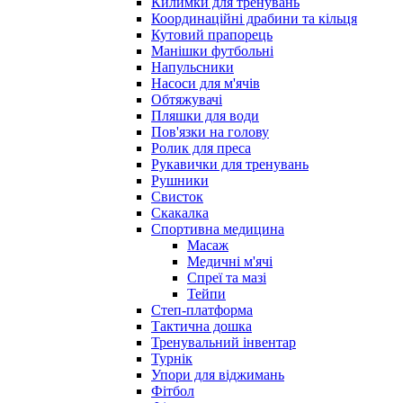
Килимки для тренувань
Координаційні драбини та кільця
Кутовий прапорець
Манішки футбольні
Напульсники
Насоси для м'ячів
Обтяжувачі
Пляшки для води
Пов'язки на голову
Ролик для преса
Рукавички для тренувань
Рушники
Свисток
Скакалка
Спортивна медицина
Масаж
Медичні м'ячі
Спреї та мазі
Тейпи
Степ-платформа
Тактична дошка
Тренувальний інвентар
Турнік
Упори для віджимань
Фітбол