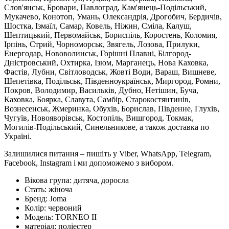
Слов'янськ, Бровари, Павлоград, Кам'янець-Подільський,
Мукачево, Конотоп, Умань, Олександрія, Дрогобич, Бердичів,
Шостка, Ізмаїл, Самар, Ковель, Ніжин, Сміла, Калуш,
Шептицький, Первомайськ, Бориспіль, Коростень, Коломия,
Ірпінь, Стрий, Чорноморськ, Звягель, Лозова, Прилуки,
Енергодар, Нововолинськ, Горішні Плавні, Білгород-
Дністровський, Охтирка, Ізюм, Марганець, Нова Каховка,
Фастів, Лубни, Світловодськ, Жовті Води, Вараш, Вишневе,
Шепетівка, Подільськ, Південноукраїнськ, Миргород, Ромни,
Покров, Володимир, Васильків, Дубно, Нетішин, Буча,
Каховка, Боярка, Славута, Самбір, Старокостянтинів,
Вознесенськ, Жмеринка, Обухів, Борислав, Південне, Глухів,
Чугуїв, Новояворівськ, Костопіль, Вишгород, Токмак,
Могилів-Подільський, Синельникове, а також доставка по
Україні.
Залишилися питання – пишіть у Viber, WhatsApp, Telegram,
Facebook, Instagram і ми допоможемо з вибором.
Вікова група:
дитяча, доросла
Стать:
жіноча
Бренд:
Joma
Колір:
червоний
Модель:
TORNEO II
матеріал:
поліестер