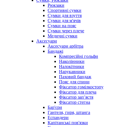
Сумки, Рюкзаки
Рюкзаки
Спортивні сумки
Сумки для взуття
Сумки для м'ячів
Сумки на пояс
Сумки через плече
Медичні сумки
Аксесуари
Аксесуари арбітра
Бандажі
Компресійні гольфи
Наколінники
Налокітники
Нарукавники
Паховий бандаж
Пояс для спини
Фіксатор гомілкостопу
Фіксатор для плеча
Фіксатор запʼястя
Фіксатор стегна
Бар'єри
Гантеля, гиря, штанга
Еспандери
Капітанські пов'язки