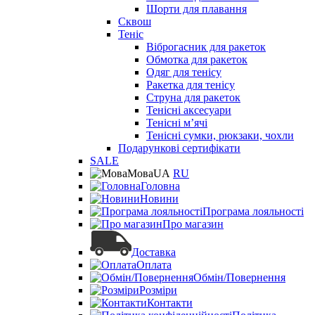
Шорти для плавання
Сквош
Теніс
Віброгасник для ракеток
Обмотка для ракеток
Одяг для тенісу
Ракетка для тенісу
Струна для ракеток
Тенісні аксесуари
Тенісні мʼячі
Тенісні сумки, рюкзаки, чохли
Подарункові сертифікати
SALE
Мова
UA
RU
Головна
Новини
Програма лояльності
Про магазин
Доставка
Оплата
Обмін/Повернення
Розміри
Контакти