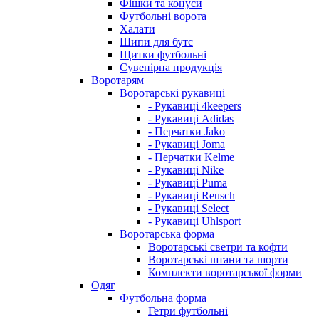
Фішки та конуси
Футбольні ворота
Халати
Шипи для бутс
Щитки футбольні
Сувенірна продукція
Воротарям
Воротарські рукавиці
- Рукавиці 4keepers
- Рукавиці Adidas
- Перчатки Jako
- Рукавиці Joma
- Перчатки Kelme
- Рукавиці Nike
- Рукавиці Puma
- Рукавиці Reusch
- Рукавиці Select
- Рукавиці Uhlsport
Воротарська форма
Воротарські светри та кофти
Воротарські штани та шорти
Комплекти воротарської форми
Одяг
Футбольна форма
Гетри футбольні