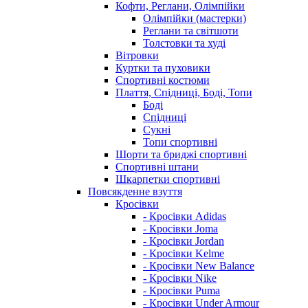
Кофти, Реглани, Олімпійки
Олімпійки (мастерки)
Реглани та світшоти
Толстовки та худі
Вітровки
Куртки та пуховики
Спортивні костюми
Плаття, Спідниці, Боді, Топи
Боді
Спідниці
Сукні
Топи спортивні
Шорти та бриджі спортивні
Спортивні штани
Шкарпетки спортивні
Повсякденне взуття
Кросівки
- Кросівки Adidas
- Кросівки Joma
- Кросівки Jordan
- Кросівки Kelme
- Кросівки New Balance
- Кросівки Nike
- Кросівки Puma
- Кросівки Under Armour