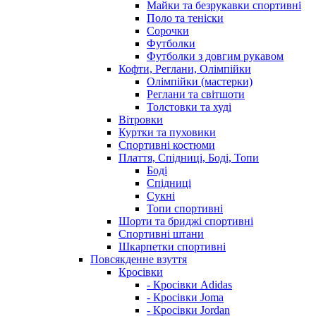
Майки та безрукавки спортивні
Поло та теніски
Сорочки
Футболки
Футболки з довгим рукавом
Кофти, Реглани, Олімпійки
Олімпійки (мастерки)
Реглани та світшоти
Толстовки та худі
Вітровки
Куртки та пуховики
Спортивні костюми
Плаття, Спідниці, Боді, Топи
Боді
Спідниці
Сукні
Топи спортивні
Шорти та бриджі спортивні
Спортивні штани
Шкарпетки спортивні
Повсякденне взуття
Кросівки
- Кросівки Adidas
- Кросівки Joma
- Кросівки Jordan