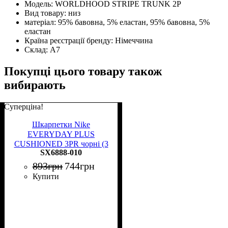
Модель:
WORLDHOOD STRIPE TRUNK 2P
Вид товару:
низ
матеріал:
95% бавовна, 5% еластан, 95% бавовна, 5%
еластан
Країна реєстрації бренду:
Німеччина
Склад:
А7
Покупці цього товару також
вибирають
Суперціна!
Шкарпетки Nike
EVERYDAY PLUS
CUSHIONED 3PR чорні (3
SX6888-010
пари) SX6888-010
893
грн
744
грн
Купити