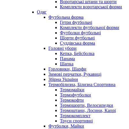
Воротарські штани та шорти
Комплекти воротарської форми
Одяг
Футбольна форма
Гетри футбольні
Комплекти футбольної форми
Футболки футбольні
Шорти футбольні
Суддівська форма
Головні убори
Кепка, Бейсболка
Панама
Шапка
Горловики, Шарфи
Зимові перчатки, Рукавиці
Збірна України
Термобілизна, Білизна Спортивна
Термомайки
Термофутболки
Термокофти
Термошорти, Велосипедки
Термоштани, Лосини, Капрі
Термокомплект
Труси спортивні
Футболки, Майки