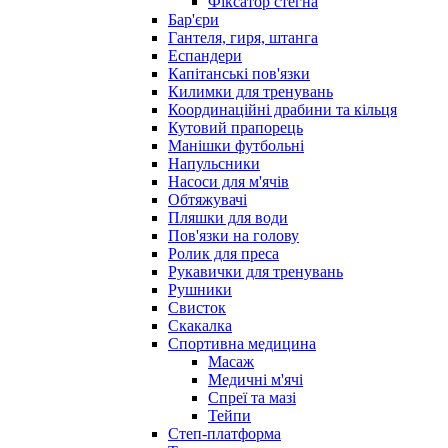
Фіксатор стегна
Бар'єри
Гантеля, гиря, штанга
Еспандери
Капітанські пов'язки
Килимки для тренувань
Координаційні драбини та кільця
Кутовий прапорець
Манішки футбольні
Напульсники
Насоси для м'ячів
Обтяжувачі
Пляшки для води
Пов'язки на голову
Ролик для преса
Рукавички для тренувань
Рушники
Свисток
Скакалка
Спортивна медицина
Масаж
Медичні м'ячі
Спреї та мазі
Тейпи
Степ-платформа