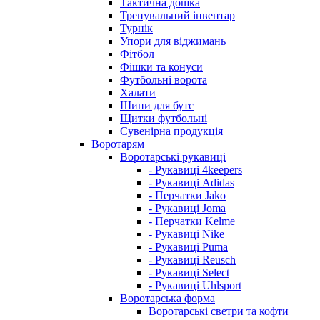
Тактична дошка
Тренувальний інвентар
Турнік
Упори для віджимань
Фітбол
Фішки та конуси
Футбольні ворота
Халати
Шипи для бутс
Щитки футбольні
Сувенірна продукція
Воротарям
Воротарські рукавиці
- Рукавиці 4keepers
- Рукавиці Adidas
- Перчатки Jako
- Рукавиці Joma
- Перчатки Kelme
- Рукавиці Nike
- Рукавиці Puma
- Рукавиці Reusch
- Рукавиці Select
- Рукавиці Uhlsport
Воротарська форма
Воротарські светри та кофти