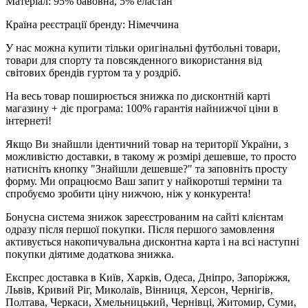
Матеріал: 95% бавовна, 5% еластан
Країна реєстрації бренду: Німеччина
У нас можна купити тільки оригінальні футбольні товари,
товари для спорту та повсякденного використання від
світових брендів гуртом та у роздріб.
На весь товар поширюється знижка по дисконтній карті
магазину + діє програма: 100% гарантія найнижчої ціни в
інтернеті!
Якщо Ви знайшли ідентичний товар на території України, з
можливістю доставки, в такому ж розмірі дешевше, то просто
натисніть кнопку "Знайшли дешевше?" та заповніть просту
форму. Ми опрацюємо Ваш запит у найкоротші терміни та
спробуємо зробити ціну нижчою, ніж у конкурента!
Бонусна система знижок зареєстрованим на сайті клієнтам
одразу після першої покупки. Після першого замовлення
активується накопичувальна дисконтна карта і на всі наступні
покупки діятиме додаткова знижка.
Експрес доставка в Київ, Харків, Одеса, Дніпро, Запоріжжя,
Львів, Кривий Ріг, Миколаїв, Вінниця, Херсон, Чернігів,
Полтава, Черкаси, Хмельницький, Чернівці, Житомир, Суми,