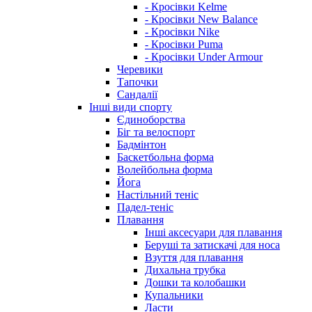
- Кросівки Kelme
- Кросівки New Balance
- Кросівки Nike
- Кросівки Puma
- Кросівки Under Armour
Черевики
Тапочки
Сандалії
Інші види спорту
Єдиноборства
Біг та велоспорт
Бадмінтон
Баскетбольна форма
Волейбольна форма
Йога
Настільний теніс
Падел-теніс
Плавання
Інші аксесуари для плавання
Беруші та затискачі для носа
Взуття для плавання
Дихальна трубка
Дошки та колобашки
Купальники
Ласти