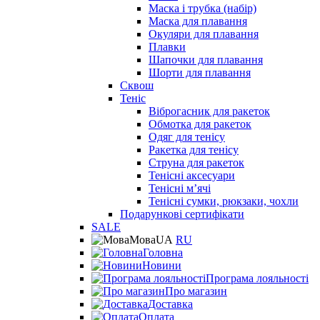
Маска і трубка (набір)
Маска для плавання
Окуляри для плавання
Плавки
Шапочки для плавання
Шорти для плавання
Сквош
Теніс
Віброгасник для ракеток
Обмотка для ракеток
Одяг для тенісу
Ракетка для тенісу
Струна для ракеток
Тенісні аксесуари
Тенісні мʼячі
Тенісні сумки, рюкзаки, чохли
Подарункові сертифікати
SALE
Мова
UA
RU
Головна
Новини
Програма лояльності
Про магазин
Доставка
Оплата