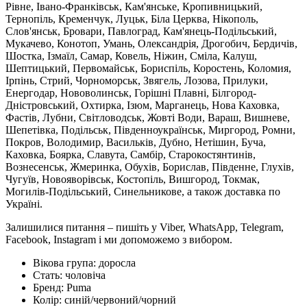
Рівне, Івано-Франківськ, Кам'янське, Кропивницький,
Тернопіль, Кременчук, Луцьк, Біла Церква, Нікополь,
Слов'янськ, Бровари, Павлоград, Кам'янець-Подільський,
Мукачево, Конотоп, Умань, Олександрія, Дрогобич, Бердичів,
Шостка, Ізмаїл, Самар, Ковель, Ніжин, Сміла, Калуш,
Шептицький, Первомайськ, Бориспіль, Коростень, Коломия,
Ірпінь, Стрий, Чорноморськ, Звягель, Лозова, Прилуки,
Енергодар, Нововолинськ, Горішні Плавні, Білгород-
Дністровський, Охтирка, Ізюм, Марганець, Нова Каховка,
Фастів, Лубни, Світловодськ, Жовті Води, Вараш, Вишневе,
Шепетівка, Подільськ, Південноукраїнськ, Миргород, Ромни,
Покров, Володимир, Васильків, Дубно, Нетішин, Буча,
Каховка, Боярка, Славута, Самбір, Старокостянтинів,
Вознесенськ, Жмеринка, Обухів, Борислав, Південне, Глухів,
Чугуїв, Новояворівськ, Костопіль, Вишгород, Токмак,
Могилів-Подільський, Синельникове, а також доставка по
Україні.
Залишилися питання – пишіть у Viber, WhatsApp, Telegram,
Facebook, Instagram і ми допоможемо з вибором.
Вікова група:
доросла
Стать:
чоловіча
Бренд:
Puma
Колір:
синій/червоний/чорний