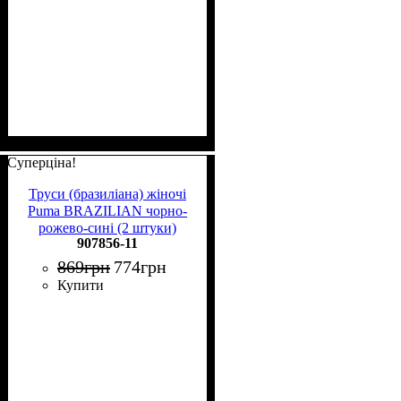
Суперціна!
Труси (бразиліана) жіночі
Puma BRAZILIAN чорно-
рожево-сині (2 штуки)
907856-11
907856-11
869
грн
774
грн
Купити