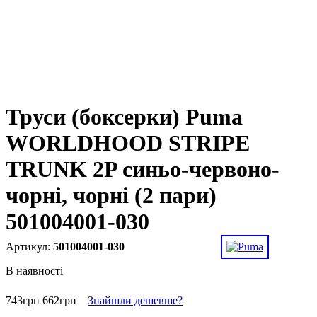
Труси (боксерки) Puma
WORLDHOOD STRIPE
TRUNK 2P синьо-червоно-
чорні, чорні (2 пари)
501004001-030
501004001-030
В наявності
743
грн
662
грн
Знайшли дешевше?