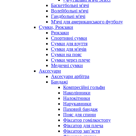
Баскетбольні м'ячі
Волейбольні м'ячі
Гандбольні м'ячі
М'ячі для американського футболу
Сумки, Рюкзаки
Рюкзаки
Спортивні сумки
Сумки для взуття
Сумки для м'ячів
Сумки на пояс
Сумки через плече
Медичні сумки
Аксесуари
Аксесуари арбітра
Бандажі
Компресійні гольфи
Наколінники
Налокітники
Нарукавники
Паховий бандаж
Пояс для спини
Фіксатор гомілкостопу
Фіксатор для плеча
Фіксатор запʼястя