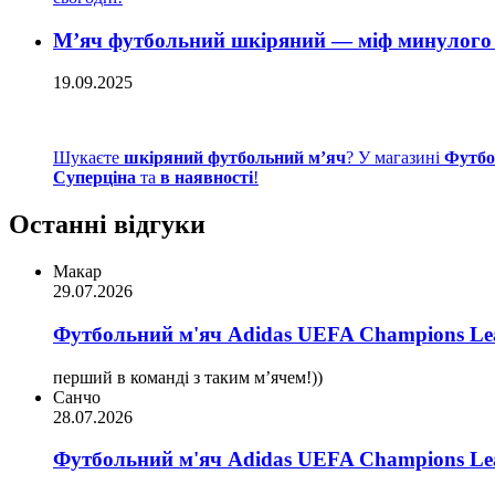
М’яч футбольний шкіряний — міф минулого 
19.09.2025
Шукаєте
шкіряний футбольний м’яч
? У магазині
Футбо
Суперціна
та
в наявності
!
Останні відгуки
Макар
29.07.2026
Футбольний м'яч Adidas UEFA Champions Lea
перший в команді з таким мʼячем!))
Санчо
28.07.2026
Футбольний м'яч Adidas UEFA Champions Lea