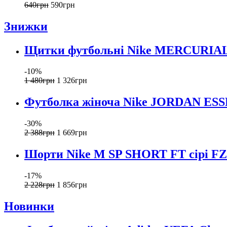
640
грн
590
грн
Знижки
Щитки футбольні Nike MERCURIAL
-10%
1 480
грн
1 326
грн
Футболка жіноча Nike JORDAN ESS
-30%
2 388
грн
1 669
грн
Шорти Nike M SP SHORT FT сірі FZ
-17%
2 228
грн
1 856
грн
Новинки