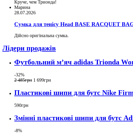
Круче, чем Трионда!
Марина
28.07.2026
Сумка для тенісу Head BASE RACQUET BAG 
Дійсно оригінальна сумка.
Лідери продажів
Футбольний м’яч adidas Trionda Wor
-32%
2 485
грн
1 699
грн
Пластикові шипи для бутс Nike Fir
590
грн
Змінні пластикові шипи для бутс Ad
-8%