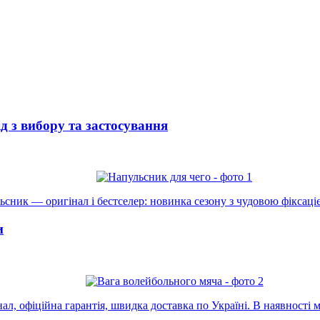
 з вибору та застосування
сник — оригінал і бестселер: новинка сезону з чудовою фіксаціє
и
л, офіційна гарантія, швидка доставка по Україні. В наявності м