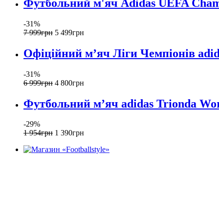
Футбольний м'яч Adidas UEFA Champ
-31%
7 999
грн
5 499
грн
Офіційний мʼяч Ліги Чемпіонів adid
-31%
6 999
грн
4 800
грн
Футбольний м’яч adidas Trionda Wor
-29%
1 954
грн
1 390
грн