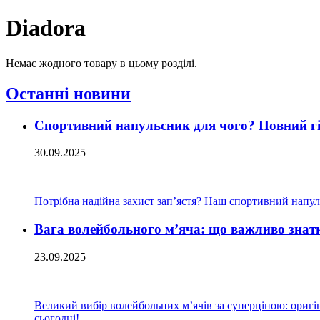
Diadora
Немає жодного товару в цьому розділі.
Останні новини
Спортивний напульсник для чого? Повний гід
30.09.2025
Потрібна надійна захист зап’ястя? Наш спортивний напуль
Вага волейбольного м’яча: що важливо знат
23.09.2025
Великий вибір волейбольних м’ячів за суперціною: оригіна
сьогодні!